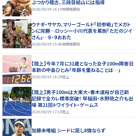
ぶつかり稽古、三段目結山には指導
2026/08/09 16:19
相撲格闘技
ウナギ・サヤカ、マリーゴールド「初参戦」でメガト
ンに完勝…ロッシー小川代表を罵倒「ただのジイ
さん」…８・９おおた
2026/08/09 15:46
相撲格闘技
【陸上】今年７月に31歳となった女子100m障害日
本新の中島ひとみ「年齢を重ねることは…」
2026/08/09 16:29
陸上
【陸上】男子100mは大東大・春木達裕が自己新
記録で全カレ標準突破！ 早稲田・水野琉之介も出
場 第21回トワイライト・ゲームス
2026/08/09 17:10
陸上
加藤未唯組 シードに屈し8強ならず