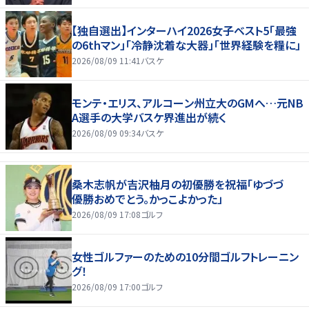
【独自選出】インターハイ2026女子ベスト5「最強
の6thマン」「冷静沈着な大器」「世界経験を糧に」
2026/08/09 11:41
バスケ
モンテ・エリス、アルコーン州立大のGMへ…元NB
A選手の大学バスケ界進出が続く
2026/08/09 09:34
バスケ
桑木志帆が吉沢柚月の初優勝を祝福「ゆづづ
優勝おめでとう。かっこよかった」
2026/08/09 17:08
ゴルフ
女性ゴルファーのための10分間ゴルフトレーニン
グ！
2026/08/09 17:00
ゴルフ