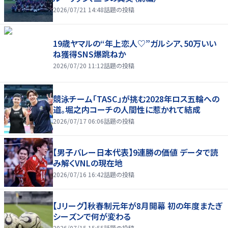
2026/07/21 14:48
話題の投稿
19歳ヤマルの“年上恋人♡”ガルシア、50万いい
ね獲得SNS爆跳ねか
2026/07/20 11:12
話題の投稿
競泳チーム「TASC」が挑む2028年ロス五輪への
道。堀之内コーチの人間性に惹かれて結成
2026/07/17 06:06
話題の投稿
【男子バレー日本代表】9連勝の価値 データで読
み解くVNLの現在地
2026/07/16 16:42
話題の投稿
【Jリーグ】秋春制元年が8月開幕 初の年度またぎ
シーズンで何が変わる
2026/07/15 15:55
話題の投稿