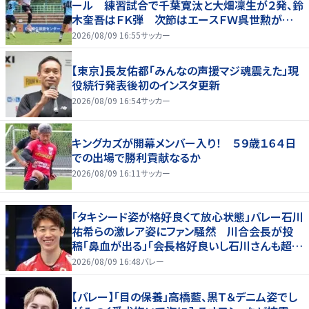
ール 練習試合で千葉寛汰と大畑凜生が２発、鈴
木奎吾はＦＫ弾 次節はエースＦＷ呉世勲が出
場停止
2026/08/09 16:55
サッカー
【東京】長友佑都「みんなの声援マジ魂震えた」現
役続行発表後初のインスタ更新
2026/08/09 16:54
サッカー
キングカズが開幕メンバー入り！ ５９歳１６４日
での出場で勝利貢献なるか
2026/08/09 16:11
サッカー
「タキシード姿が格好良くて放心状態」バレー石川
祐希らの激レア姿にファン騒然 川合会長が投
稿「鼻血が出る」「会長格好良いし石川さんも超格
好いい」
2026/08/09 16:48
バレー
【バレー】「目の保養」高橋藍、黒Ｔ＆デニム姿でし