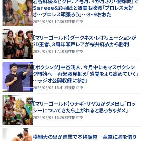
岩谷麻優＆ビクトリア弓月、４か月ぶり「復帰戦」で
Ｓａｒｅｅｅ＆彩羽匠と熱闘も敗戦「プロレス大好
き…プロレス頑張ろう」…８・９おおた
2026/08/09 17:36
相撲格闘技
【マリーゴールド】ダークネス・レボリューションが
3D王者、３周年瀬戸レアが桜井麻衣から勝利
2026/08/09 17:10
相撲格闘技
【ボクシング】中谷潤人、今月中にもマスボクシン
グ開始へ 再起戦見据え「感覚をより高めていく」
…ラジオ公開収録に参加
2026/08/09 16:41
相撲格闘技
【マリーゴールド】ウナギ・サヤカがダメ出し「ロッ
シーについてきたら上がれると思っちゃダメ」
2026/08/09 16:26
相撲格闘技
横綱大の里が巡業で本格調整 竜電に胸を借り