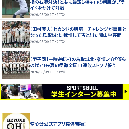
指の右腕対決！ともに最速148キロの剛腕がプラ
イドをかけて対戦
2026/08/09 17:45
野球
【田村藤夫】セカンドの明暗 チャレンジが裏目と
なった鳥取城北、我慢して吉と出た岡山学芸館
2026/08/09 17:40
野球
【甲子園】一時逆転打の鳥取城北・秦慎之介「僕ら
の代で」来夏の県勢全国11連敗ストップ誓う
2026/08/09 17:38
野球
球心会公式アプリ提供開始！