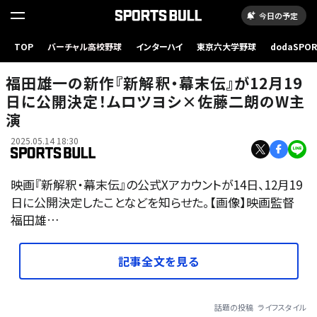
今日の予定
TOP
バーチャル高校野球
インターハイ
東京六大学野球
dodaSPO
（新しいタブ
福田雄一の新作『新解釈・幕末伝』が12月19
日に公開決定！ムロツヨシ×佐藤二朗のW主
演
2025.05.14 18:30
映画『新解釈・幕末伝』の公式Xアカウントが14日、12月19
日に公開決定したことなどを知らせた。【画像】映画監督
福田雄…
記事全文を見る
話題の投稿
ライフスタイル