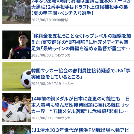
2年ぶり出場の鳴門渦潮は全試合登板のエースが
大黒柱！2番手投手はドラフト上位候補投手の弟
【夏の甲子園・ベンチ入り選手】
2026/06/18 00:00
野球
「移籍金を支払うことなくトップレベルの経験を加
えた」冨安健洋の“0円補強”に地元メディアも満
足気「最終ラインの再編を進める監督が重宝する
柔軟性を備えている」
2026/08/09 17:45
サッカー
韓国サッカー協会の審判員性接待疑惑でJFA「事
実確認をしているところ」
2026/08/09 17:19
サッカー
14年前の銅メダルが日本に変更の可能性も 日
本人審判も絡んだ性接待問題に揺れる韓国サッ
カー界 “五輪メダル剝奪”に危機感「悲劇に見
舞われる」
2026/08/09 17:00
サッカー
【Ｊ１清水】０３年世代が横浜ＦＭ戦出場へ猛アピ