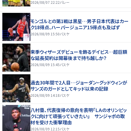
2026/08/07 22:22
バレー
モンゴルとの第1戦は黒星…男子日本代表はカー
ク18得点、ハーパージュニア15得点も及ばず
2026/08/09 15:50
バスケ
来季ウィザーズデビューを飾るデイビス…超巨額
な延長契約は開幕後まで持ち越しか？
2026/08/09 15:45
バスケ
過去30年間で2人目…ジョーダン・グッドウィンが
サンズのガードとしてキッド以来の記録
2026/08/09 14:18
バスケ
八村塁、代表復帰の意向を表明「ＬＡのオリンピッ
クに向けて頑張っていきたい」 サンジャポの取
材を受けた衝撃理由
2026/08/09 12:15
バスケ