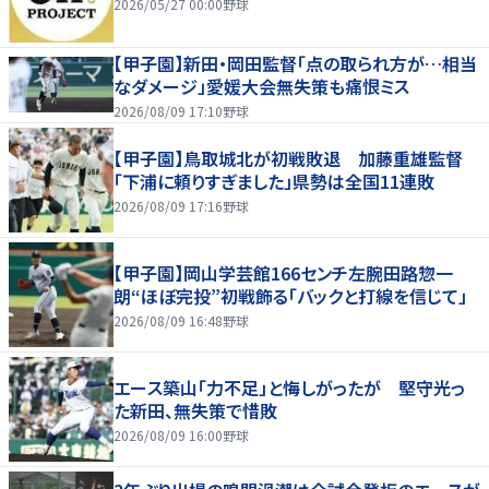
2026/05/27 00:00
野球
【甲子園】新田・岡田監督「点の取られ方が…相当
なダメージ」愛媛大会無失策も痛恨ミス
2026/08/09 17:10
野球
【甲子園】鳥取城北が初戦敗退 加藤重雄監督
「下浦に頼りすぎました」県勢は全国11連敗
2026/08/09 17:16
野球
【甲子園】岡山学芸館166センチ左腕田路惣一
朗“ほぼ完投”初戦飾る「バックと打線を信じて」
2026/08/09 16:48
野球
エース築山「力不足」と悔しがったが 堅守光っ
た新田、無失策で惜敗
2026/08/09 16:00
野球