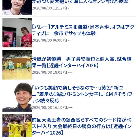
がみつく愛犬抱いて海に入るオフショなど披露
2026/08/09 12:12
バレー
【バレー】アルテミス北海道・鳥本香琳、オフはアク
ティブに 余市でサップも体験
2026/08/09 06:00
バレー
清風が初優勝 男子最終順位と個人賞、試合結
果一覧【近畿インターハイ2026】
2026/08/08 18:01
バレー
「いつも笑顔で楽しそうなので…」黄色“新ユ
ニ”着用の19歳バドミントン女子に「CMきそう」フ
ァン続々反応
2026/08/08 16:10
バレー
前回大会王者の鎮西高らすべてのシード校がベ
スト4入り 大会最終日の勝負の行方は【近畿イン
ターハイ2026】