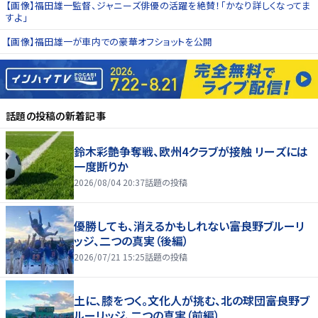
【画像】福田雄一監督、ジャニーズ俳優の活躍を絶賛！「かなり詳しくなってま
すよ」
【画像】福田雄一が車内での豪華オフショットを公開
話題の投稿
の新着記事
鈴木彩艶争奪戦、欧州4クラブが接触 リーズには
一度断りか
2026/08/04 20:37
話題の投稿
優勝しても、消えるかもしれない――富良野ブルーリ
ッジ、二つの真実（後編）
2026/07/21 15:25
話題の投稿
土に、膝をつく。文化人が挑む、北の球団――富良野ブ
ルーリッジ、二つの真実（前編）