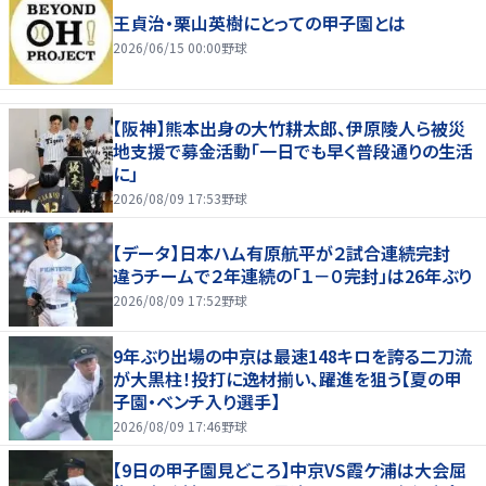
王貞治・栗山英樹にとっての甲子園とは
2026/06/15 00:00
野球
【阪神】熊本出身の大竹耕太郎、伊原陵人ら被災
地支援で募金活動「一日でも早く普段通りの生活
に」
2026/08/09 17:53
野球
【データ】日本ハム有原航平が２試合連続完封
違うチームで２年連続の「１－０完封」は26年ぶり
2026/08/09 17:52
野球
9年ぶり出場の中京は最速148キロを誇る二刀流
が大黒柱！投打に逸材揃い、躍進を狙う【夏の甲
子園・ベンチ入り選手】
2026/08/09 17:46
野球
【9日の甲子園見どころ】中京VS霞ケ浦は大会屈