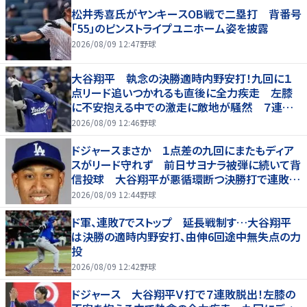
松井秀喜氏がヤンキースOB戦で二塁打 背番号
「55」のピンストライプユニホーム姿を披露
2026/08/09 12:47
野球
大谷翔平 執念の決勝適時内野安打！九回に１
点リード追いつかれるも直後に全力疾走 左膝
に不安抱える中での激走に敵地が騒然 ７連敗
脱出
2026/08/09 12:46
野球
ドジャースまさか １点差の九回にまたもディア
スがリード守れず 前日サヨナラ被弾に続いて背
信投球 大谷翔平が悪循環断つ決勝打で連敗は
７でストップ
2026/08/09 12:44
野球
ド軍、連敗7でストップ 延長戦制す…大谷翔平
は決勝の適時内野安打、由伸6回途中無失点の力
投
2026/08/09 12:42
野球
ドジャース 大谷翔平Ｖ打で７連敗脱出！左膝の