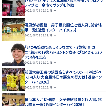
ティブに 余市でサップも体験
2026/08/09 06:00
バレー
清風が初優勝 男子最終順位と個人賞、試合結
果一覧【近畿インターハイ2026】
2026/08/08 18:01
バレー
「いつも笑顔で楽しそうなので…」黄色“新ユ
ニ”着用の19歳バドミントン女子に「CMきそう」フ
ァン続々反応
2026/08/08 16:10
バレー
前回大会王者の鎮西高らすべてのシード校がベ
スト4入り 大会最終日の勝負の行方は【近畿イン
ターハイ2026】
2026/08/07 22:22
バレー
横浜隼人が初優勝 女子最終順位と個人賞、試
合結果一覧【近畿インターハイ2026】