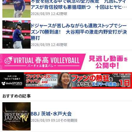
不安を抱える中で執念の全力疾走 九回にディ
アスが背信投球も悪循環断つ 十回はヒヤヒヤ
もリード守る
2026/08/09 12:42
野球
ドジャースが苦しみながらも連敗ストップでシー
ズン70勝到達！ 大谷翔平の激走内野安打が決
勝打
2026/08/09 12:40
野球
おすすめの記事
BBJ 茨城・水戸大会
2026/08/09 09:10
その他競技