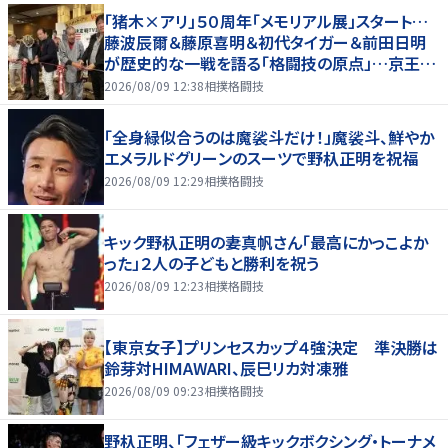
「猪木×アリ」５０周年「メモリアル展」スタート…
藤波辰爾＆藤原喜明＆初代タイガー＆前田日明
が歴史的な一戦を語る「格闘技の原点」…京王プ
ラザホテルで３１日まで
2026/08/09 12:38
相撲格闘技
「全身緑似合うのは魔裟斗だけ！」魔裟斗、鮮やか
エメラルドグリーンのスーツで野杁正明を祝福
2026/08/09 12:29
相撲格闘技
キック野杁正明の妻真帆さん「最高にかっこよか
った」２人の子どもと勝利を祝う
2026/08/09 12:23
相撲格闘技
【東京女子】プリンセスカップ４強決定 準決勝は
鈴芽対HIMAWARI、辰巳リカ対凍雅
2026/08/09 09:23
相撲格闘技
野杁正明、「フェザー級キックボクシング・トーナメ