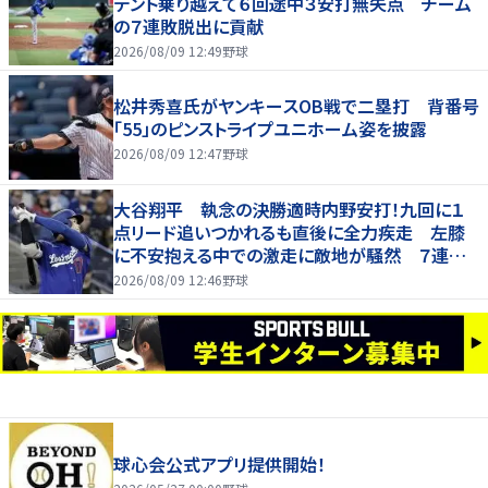
デント乗り越えて６回途中３安打無失点 チーム
の７連敗脱出に貢献
2026/08/09 12:49
野球
松井秀喜氏がヤンキースOB戦で二塁打 背番号
「55」のピンストライプユニホーム姿を披露
2026/08/09 12:47
野球
大谷翔平 執念の決勝適時内野安打！九回に１
点リード追いつかれるも直後に全力疾走 左膝
に不安抱える中での激走に敵地が騒然 ７連敗
脱出
2026/08/09 12:46
野球
球心会公式アプリ提供開始！