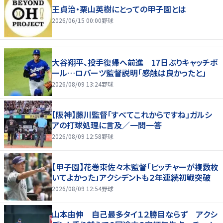
王貞治・栗山英樹にとっての甲子園とは
2026/06/15 00:00
野球
大谷翔平、投手復帰へ前進 17日ぶりキャッチボ
ール…ロバーツ監督説明「感触は良かったと」
2026/08/09 13:24
野球
【阪神】藤川監督「すべてこれからですね」ガルシ
アの打球処理に言及／一問一答
2026/08/09 12:58
野球
【甲子園】花巻東佐々木監督「ピッチャーが複数枚
いてよかった」アクシデントも２年連続初戦突破
2026/08/09 12:54
野球
山本由伸 自己最多タイ１２勝目ならず アクシ