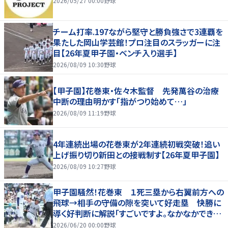
2026/05/27 00:00
野球
チーム打率.197ながら堅守と勝負強さで3連覇を
果たした岡山学芸館！プロ注目のスラッガーに注
目【26年夏甲子園・ベンチ入り選手】
2026/08/09 10:30
野球
【甲子園】花巻東・佐々木監督 先発萬谷の治療
中断の理由明かす「指がつり始めて…」
2026/08/09 11:19
野球
4年連続出場の花巻東が2年連続初戦突破！追い
上げ振り切り新田との接戦制す【26年夏甲子園】
2026/08/09 10:27
野球
甲子園騒然！花巻東 １死三塁から右翼前方への
飛球→相手の守備の隙を突いて好走塁 快勝に
導く好判断に解説「すごいですよ。なかなかできな
いプレー」
2026/06/20 00:00
野球