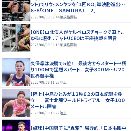
ント」でリウ・メンヤンを「１回ＫＯ」準決勝進出…
８・８「ＯＮＥ ＳＡＭＵＲＡＩ ２」
2026/08/09 07:44
相撲格闘技
【ONE】山北渓人がケルベロスチョークで田上こ
ゆるに勝利、チャトリCEOは王座挑戦を明言
2026/08/09 00:18
相撲格闘技
久保凛は決勝で５位！ 最後方からスタート→残
り１００Ｍで猛烈スパート 女子８００Ｍ…Ｕ２０
世界選手権
2026/08/09 11:27
陸上
【陸上】中島ひとみが１２秒６２の日本記録を樹
立 富士北麓ワールドトライアル 女子１００
メートル障害
2026/08/09 10:27
陸上
【卓球】中国男子に“異変”「屈辱的」「日本も眼中