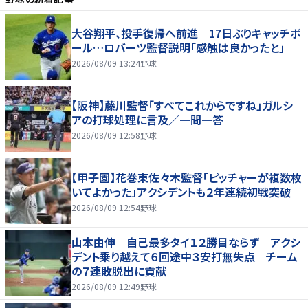
大谷翔平、投手復帰へ前進 17日ぶりキャッチボ
ール…ロバーツ監督説明「感触は良かったと」
2026/08/09 13:24
野球
【阪神】藤川監督「すべてこれからですね」ガルシ
アの打球処理に言及／一問一答
2026/08/09 12:58
野球
【甲子園】花巻東佐々木監督「ピッチャーが複数枚
いてよかった」アクシデントも２年連続初戦突破
2026/08/09 12:54
野球
山本由伸 自己最多タイ１２勝目ならず アクシ
デント乗り越えて６回途中３安打無失点 チーム
の７連敗脱出に貢献
2026/08/09 12:49
野球