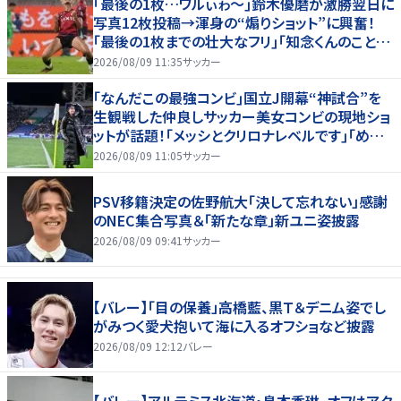
｢最後の1枚…ワルぃゎ〜｣鈴木優磨が激勝翌日に
写真12枚投稿→渾身の“煽りショット”に興奮！
｢最後の1枚までの壮大なフリ｣｢知念くんのことど
んだけ好きなんよｗ｣
2026/08/09 11:35
サッカー
｢なんだこの最強コンビ｣国立J開幕“神試合”を
生観戦した仲良しサッカー美女コンビの現地ショ
ットが話題！｢メッシとクリロナレベルです｣｢めちゃ
くちゃ可愛い｣
2026/08/09 11:05
サッカー
PSV移籍決定の佐野航大「決して忘れない」感謝
のNEC集合写真＆「新たな章」新ユニ姿披露
2026/08/09 09:41
サッカー
【バレー】「目の保養」高橋藍、黒Ｔ＆デニム姿でし
がみつく愛犬抱いて海に入るオフショなど披露
2026/08/09 12:12
バレー
【バレー】アルテミス北海道・鳥本香琳、オフはアク