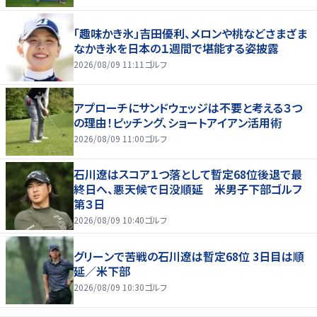
「趣味かき氷」吉田優利、メロンや桃などさまざま
なかき氷を日本の１週間で堪能する姿披露
2026/08/09 11:11
ゴルフ
アプローチにサンドウェッジは不要と考える３つ
の理由！ピッチング、ショートアイアン活用術
2026/08/09 11:00
ゴルフ
石川遼はスコア１つ落として暫定68位後退で最
終日へ、悪天候で日没順延 米男子下部ゴルフ
第３日
2026/08/09 10:40
ゴルフ
グリーンで苦戦の石川遼は暫定68位 3日目は順
延／米下部
2026/08/09 10:30
ゴルフ