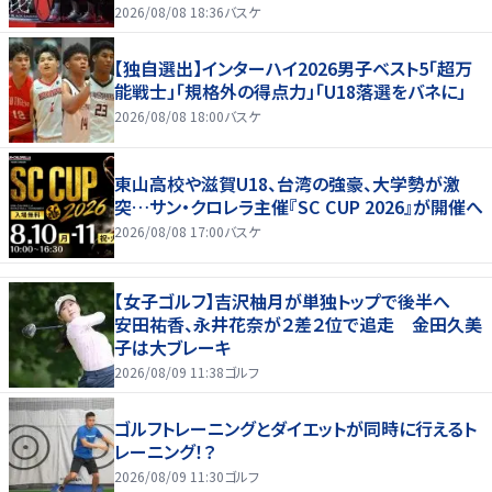
2026/08/08 18:36
バスケ
【独自選出】インターハイ2026男子ベスト5「超万
能戦士」「規格外の得点力」「U18落選をバネに」
2026/08/08 18:00
バスケ
東山高校や滋賀U18、台湾の強豪、大学勢が激
突…サン・クロレラ主催『SC CUP 2026』が開催へ
2026/08/08 17:00
バスケ
【女子ゴルフ】吉沢柚月が単独トップで後半へ
安田祐香、永井花奈が２差２位で追走 金田久美
子は大ブレーキ
2026/08/09 11:38
ゴルフ
ゴルフトレーニングとダイエットが同時に行えるト
レーニング！？
2026/08/09 11:30
ゴルフ