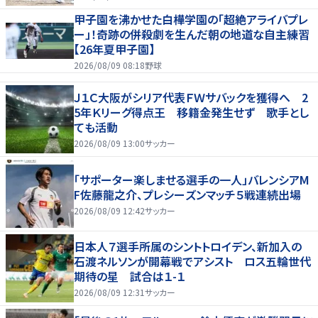
甲子園を沸かせた白樺学園の「超絶アライバプレ
ー」！奇跡の併殺劇を生んだ朝の地道な自主練習
【26年夏甲子園】
2026/08/09 08:18
野球
Ｊ１Ｃ大阪がシリア代表ＦＷサバックを獲得へ 2
5年Ｋリーグ得点王 移籍金発生せず 歌手とし
ても活動
2026/08/09 13:00
サッカー
「サポーター楽しませる選手の一人」バレンシアM
F佐藤龍之介、プレシーズンマッチ５戦連続出場
2026/08/09 12:42
サッカー
日本人７選手所属のシントトロイデン、新加入の
石渡ネルソンが開幕戦でアシスト ロス五輪世代
期待の星 試合は１-１
2026/08/09 12:31
サッカー