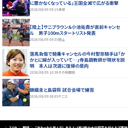
に置かなくなっている」王国全滅で広がる衝撃
2026/08/09 09:15
卓球
【陸上】サニブラウン＆小池祐貴が直前キャンセ
ル 男子100mスタートリスト発表
2026/08/09 09:55
陸上
落馬負傷で騎乗キャンセルの今村聖奈騎手は「か
かとに線が入っていて…」寺島調教師が現状を説
明 本人は次週に復帰の意向
2026/08/09 10:36
その他競技
錦織圭と島袋将 試合会場で練習
2026/08/09 08:05
テニス
TOP
野球
「当たったら死んでしまうよ」1戦2発の大谷翔平を抑えたア軍捕