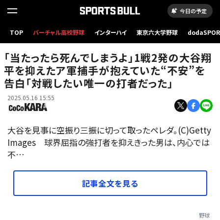
今日の予定
TOP
バーチャル高校野球
インターハイ
東京六大学野球
dodaSPO
（新しいタブ
「当たったら死んでしまうよ」1戦2発の大谷翔
平を抑えたア軍捕手が抱えていた“不安”を
告白「対戦したい唯一の打者だった」
2025.05.16 15:55
大谷を見事に空振り三振に切って取ったペレダ。(C)Getty
Images 球界屈指の強打者を抑えきった男は、内心では
不…
記事全文を見る
野球