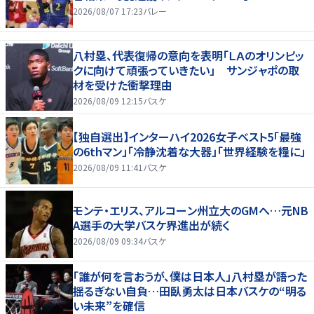
2026/08/07 17:23
バレー
八村塁、代表復帰の意向を表明「ＬＡのオリンピッ
クに向けて頑張っていきたい」 サンジャポの取
材を受けた衝撃理由
2026/08/09 12:15
バスケ
【独自選出】インターハイ2026女子ベスト5「最強
の6thマン」「冷静沈着な大器」「世界経験を糧に」
2026/08/09 11:41
バスケ
モンテ・エリス、アルコーン州立大のGMへ…元NB
A選手の大学バスケ界進出が続く
2026/08/09 09:34
バスケ
「誰が何を言おうが、僕は日本人」八村塁が語った
揺るぎない自負…田臥勇太は日本バスケの“明る
い未来”を確信