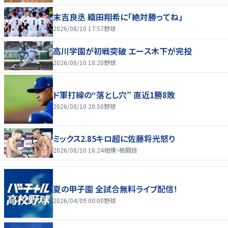
末吉良丞 織田翔希に「絶対勝ってね」
2026/08/10 17:57
野球
高川学園が初戦突破 エース木下が完投
2026/08/10 18:20
野球
ド軍打線の“落とし穴” 直近1勝8敗
2026/08/10 20:50
野球
ミックス2.85キロ超に佐藤将光怒り
2026/08/10 16:24
相撲・格闘技
夏の甲子園 全試合無料ライブ配信！
2026/04/09 00:00
野球