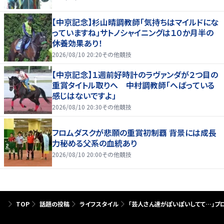
【中京記念】杉山晴調教師「気持ちはマイルドにな
っていますね」サトノシャイニングは１０か月半の
休養効果あり！
2026/08/10 20:20
その他競技
【中京記念】１週前好時計のラヴァンダが２つ目の
重賞タイトル取りへ 中村調教師「へばっている
感じはないですよ」
2026/08/10 20:30
その他競技
フロムダスクが悲願の重賞初制覇 背景には成長
力秘める父系の血統あり
2026/08/10 20:00
その他競技
TOP
話題の投稿
ライフスタイル
「芸人さん達がぽいぽいしてて…」プ