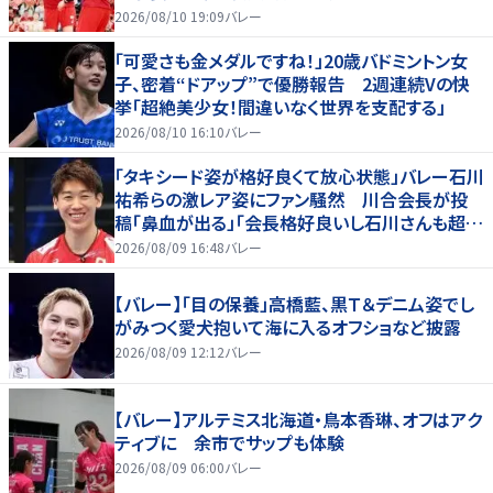
から話はいってこない」
2026/08/10 19:09
バレー
「可愛さも金メダルですね！」20歳バドミントン女
子、密着“ドアップ”で優勝報告 2週連続Vの快
挙「超絶美少女！間違いなく世界を支配する」
2026/08/10 16:10
バレー
「タキシード姿が格好良くて放心状態」バレー石川
祐希らの激レア姿にファン騒然 川合会長が投
稿「鼻血が出る」「会長格好良いし石川さんも超格
好いい」
2026/08/09 16:48
バレー
【バレー】「目の保養」高橋藍、黒Ｔ＆デニム姿でし
がみつく愛犬抱いて海に入るオフショなど披露
2026/08/09 12:12
バレー
【バレー】アルテミス北海道・鳥本香琳、オフはアク
ティブに 余市でサップも体験
2026/08/09 06:00
バレー