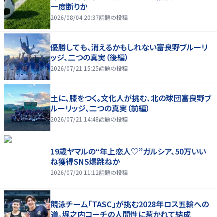
一度断りか
2026/08/04 20:37
話題の投稿
優勝しても、消えるかもしれない――富良野ブルーリ
ッジ、二つの真実（後編）
2026/07/21 15:25
話題の投稿
土に、膝をつく。文化人が挑む、北の球団――富良野ブ
ルーリッジ、二つの真実（前編）
2026/07/21 14:48
話題の投稿
19歳ヤマルの“年上恋人♡”ガルシア、50万いい
ね獲得SNS爆跳ねか
2026/07/20 11:12
話題の投稿
競泳チーム「TASC」が挑む2028年ロス五輪への
道。堀之内コーチの人間性に惹かれて結成