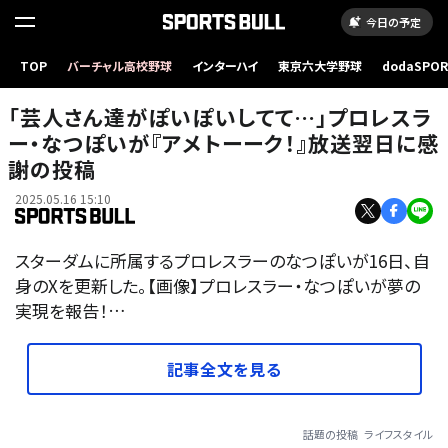
今日の予定
TOP
バーチャル高校野球
インターハイ
東京六大学野球
dodaSPO
（新しいタブ
「芸人さん達がぽいぽいしてて…」プロレスラ
ー・なつぽいが『アメトーーク！』放送翌日に感
謝の投稿
2025.05.16 15:10
スターダムに所属するプロレスラーのなつぽいが16日、自
身のXを更新した。【画像】プロレスラー・なつぽいが夢の
実現を報告！…
記事全文を見る
話題の投稿
ライフスタイル