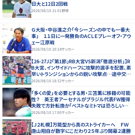
日大と12日2回戦
2026/08/10 21:01
野球
Ｇ大阪・中谷進之介「今シーズンの中でも一番大
事」 １１日に一発勝負のＡＣＬＥプレーオフ・アウ
ェー江原戦
2026/08/10 20:24
サッカー
【26-27J2「第1節」RB大宮VS新潟「徹底分析」】R
B大宮、インサイドハーフに攻撃的選手を配置、素
早いトランジションからの鋭い攻撃点…途中交代
での“メッセージ”も(1)
2026/08/10 18:32
サッカー
「多くの愛」を必要とする男・三笘薫に移籍の可能
性？ 英王者アーセナルがブラジル代表FW獲得
失敗で方針転換か「ベストなミトマは恐ろしいほ
ど優れている」
2026/08/10 17:00
サッカー
【Ｊ２札幌】万能型から真のストライカーへ ＦＷ
唐山翔自が数字にこだわり２５年ぶり開幕２連勝