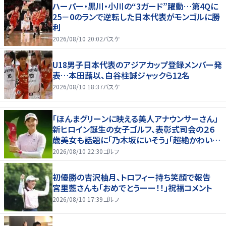
ハーパー・黒川・小川の“3ガード”躍動…第4Qに
25－0のランで逆転した日本代表がモンゴルに勝
利
2026/08/10 20:02
バスケ
U18男子日本代表のアジアカップ登録メンバー発
表…本田蕗以、白谷柱誠ジャックら12名
2026/08/10 18:37
バスケ
「ほんまグリーンに映える美人アナウンサーさん」
新ヒロイン誕生の女子ゴルフ、表彰式司会の２６
歳美女も話題に「乃木坂にいそう」「超絶かわい
い」「スーツもお似合いです」
2026/08/10 22:30
ゴルフ
初優勝の吉沢柚月、トロフィー持ち笑顔で報告
宮里藍さんも「おめでとうーー！！」祝福コメント
2026/08/10 17:39
ゴルフ