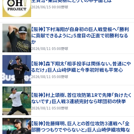
2026/06/15 00:00
野球
【阪神】下村海翔が自身初の巨人戦登板へ「勝利
に貢献できるように」５度目の正直で初勝利なる
か
2026/08/11 05:00
野球
【阪神】森下翔太「相手投手は関係ない。普通にや
るだけ」巨人山﨑伊織と今季初対戦も平常心
2026/08/11 05:00
野球
【阪神】村上頌樹、首位攻防第１Rで先陣「負けたく
ないです」巨人戦３連続完封なら球団初の快挙
2026/08/11 05:00
野球
【阪神】佐藤輝明、巨人との首位攻防３連戦へ「全
部勝つつもりでやらないと」巨人山崎伊織攻略な