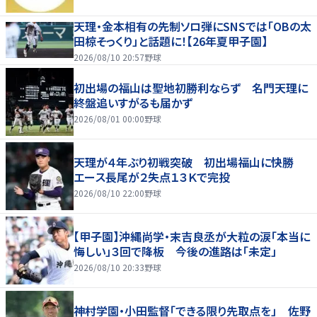
天理・金本相有の先制ソロ弾にSNSでは「OBの太
田椋そっくり」と話題に！【26年夏甲子園】
2026/08/10 20:57
野球
初出場の福山は聖地初勝利ならず 名門天理に
終盤追いすがるも届かず
2026/08/01 00:00
野球
天理が４年ぶり初戦突破 初出場福山に快勝
エース長尾が２失点１３Ｋで完投
2026/08/10 22:00
野球
【甲子園】沖縄尚学・末吉良丞が大粒の涙「本当に
悔しい」３回で降板 今後の進路は「未定」
2026/08/10 20:33
野球
神村学園・小田監督「できる限り先取点を」 佐野