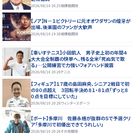
2026/08/10 20:25
相撲格闘技
【ノア】N－１ビクトリーに元オオワダサンの煌牙が
出場、後楽園のファンが大歓声
2026/08/10 19:38
相撲格闘技
【車いすテニス】小田凱人 男子史上初の年間４
大大会全制覇の快挙へ、残る全米「死ぬ気で取
る」…公開練習で力強いフォアハンド披露
2026/08/10 20:26
テニス
【フィギュア】１７歳の島田麻央、シニア２戦目で初
の８０点超え ３回転半決め８１・８１点「ずっと８
０点を目標にしていた」
2026/08/10 20:28
ウィンタースポーツ
【ボート】多摩川 佐藤永梧が抜群のＳで予選クリ
ア「多摩川で初優出できてうれしい」
2026/08/10 20:26
その他競技