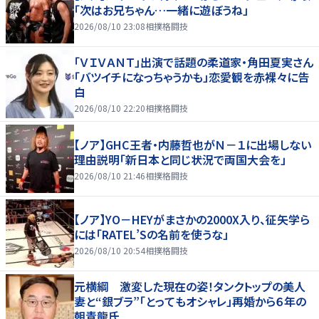
「次はお兄ちゃん…一緒に遊ぼうね」
2026/08/10 23:08
相撲格闘技
「ＶＩＶＡＮＴ」出演で話題の柔道家・角田夏実さん
「バツイチになっちゃうかも」恋愛観を赤裸々に告
白
2026/08/10 22:20
相撲格闘技
【ノア】GHC王者・内藤哲也がＮ－１に出場しない
理由説明「新日本と同じ状況で両国大会を」
2026/08/10 21:46
相撲格闘技
【ノア】YO－HEYがまさかの2000X入り、征矢学ら
には「RATEL’Sの名前を使うな」
2026/08/10 20:54
相撲格闘技
元横綱 激変した現在の姿！タンクトップの美人
妻と“銀ブラ”「とってもオシャレ」再婚から６年の
朝青龍氏