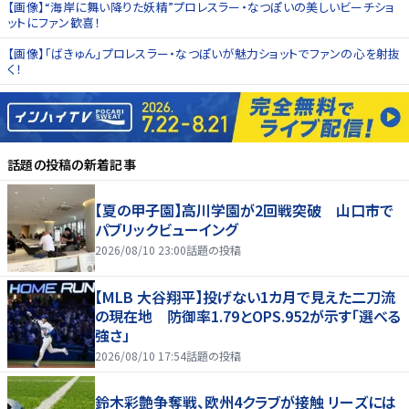
【画像】“海岸に舞い降りた妖精”プロレスラー・なつぽいの美しいビーチショ
ットにファン歓喜！
【画像】「ばきゅん」プロレスラー・なつぽいが魅力ショットでファンの心を射抜
く！
話題の投稿
の新着記事
【夏の甲子園】高川学園が2回戦突破 山口市で
パブリックビューイング
2026/08/10 23:00
話題の投稿
【MLB 大谷翔平】投げない1カ月で見えた二刀流
の現在地 防御率1.79とOPS.952が示す「選べる
強さ」
2026/08/10 17:54
話題の投稿
鈴木彩艶争奪戦、欧州4クラブが接触 リーズには