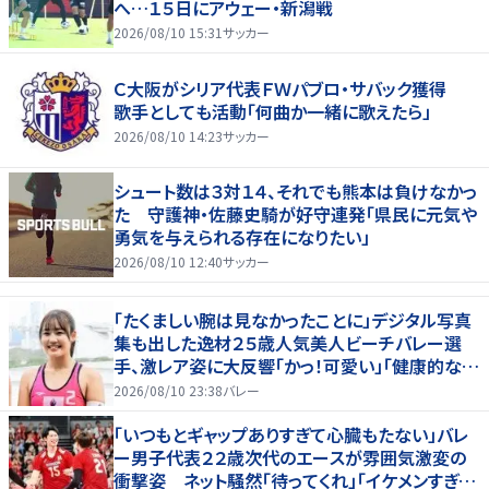
へ…１５日にアウェー・新潟戦
2026/08/10 15:31
サッカー
Ｃ大阪がシリア代表ＦＷパブロ・サバック獲得
歌手としても活動「何曲か一緒に歌えたら」
2026/08/10 14:23
サッカー
シュート数は３対１４、それでも熊本は負けなかっ
た 守護神・佐藤史騎が好守連発「県民に元気や
勇気を与えられる存在になりたい」
2026/08/10 12:40
サッカー
「たくましい腕は見なかったことに」デジタル写真
集も出した逸材２５歳人気美人ビーチバレー選
手、激レア姿に大反響「かっ！可愛い」「健康的なキ
レイさ」
2026/08/10 23:38
バレー
「いつもとギャップありすぎて心臓もたない」バレ
ー男子代表２２歳次代のエースが雰囲気激変の
衝撃姿 ネット騒然「待ってくれ」「イケメンすぎる