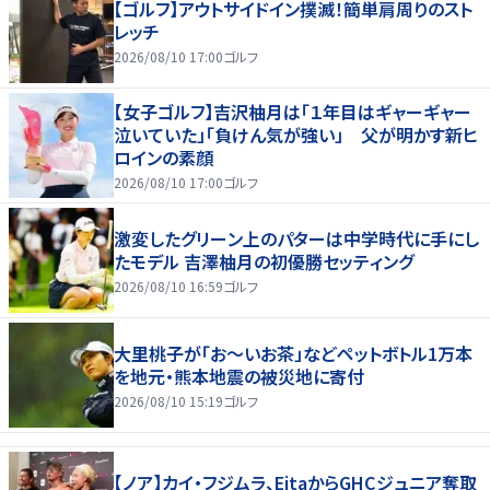
【ゴルフ】アウトサイドイン撲滅！簡単肩周りのスト
レッチ
2026/08/10 17:00
ゴルフ
【女子ゴルフ】吉沢柚月は「１年目はギャーギャー
泣いていた」「負けん気が強い」 父が明かす新ヒ
ロインの素顔
2026/08/10 17:00
ゴルフ
激変したグリーン上のパターは中学時代に手にし
たモデル 吉澤柚月の初優勝セッティング
2026/08/10 16:59
ゴルフ
大里桃子が「お～いお茶」などペットボトル1万本
を地元・熊本地震の被災地に寄付
2026/08/10 15:19
ゴルフ
【ノア】カイ・フジムラ、EitaからGHCジュニア奪取