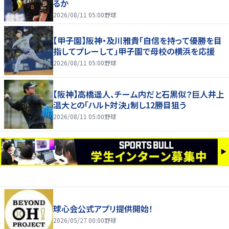
るか
2026/08/11 05:00
野球
【甲子園】阪神・及川雅貴「自信を持って優勝を目
指してプレーして」甲子園で母校の横浜を応援
2026/08/11 05:00
野球
【阪神】高橋遥人、チーム内だと石黒似？巨人井上
温大との「ハルト対決」制し12勝目狙う
2026/08/11 05:00
野球
球心会公式アプリ提供開始！
2026/05/27 00:00
野球