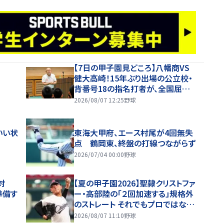
【7日の甲子園見どころ】八幡商VS
健大高崎！15年ぶり出場の公立校・
背番号18の指名打者が、全国屈指
の投手陣に挑む
2026/08/07 12:25
野球
いい状
東海大甲府、エース村尾が4回無失
点 鶴岡東、終盤の打線つながらず
2026/07/04 00:00
野球
対
【夏の甲子園2026】聖隷クリストファ
準備す
ー・高部陸の「２回加速する」規格外
のストレート それでもプロではなく
大学進学を選ぶ理由
2026/08/07 11:10
野球