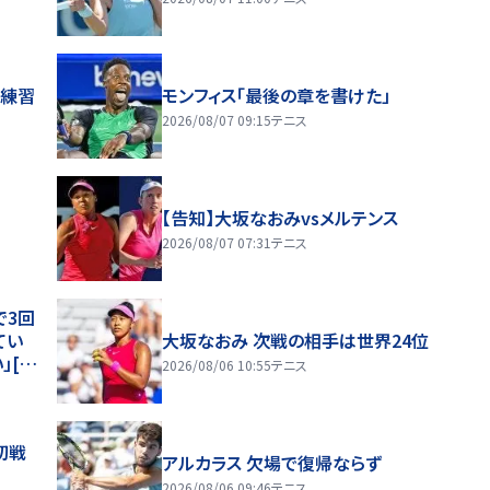
へ練習
モンフィス「最後の章を書けた」
2026/08/07 09:15
テニス
【告知】大坂なおみvsメルテンス
2026/08/07 07:31
テニス
で3回
てい
大坂なおみ 次戦の相手は世界24位
」[ナ
2026/08/06 10:55
テニス
初戦
アルカラス 欠場で復帰ならず
2026/08/06 09:46
テニス