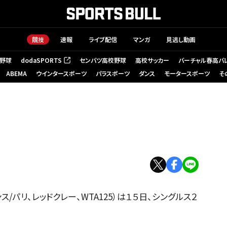
競技
速報
ライブ配信
マンガ
見逃し動画
野球
dodaSPORTS
センバツ高校野球
高校サッカー
バーチャル春高バ
（新しいタブで開く）
ABEMA
ウインタースポーツ
パラスポーツ
ダンス
モータースポーツ
そ
/パリ、レッドクレー、WTA125）は１５日、シングルス２