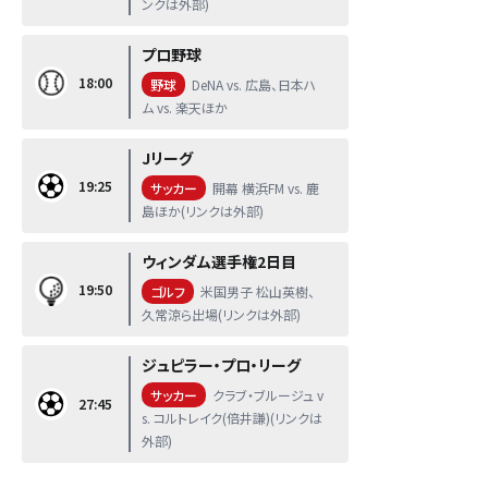
ンクは外部)
プロ野球
18:00
野球
DeNA vs. 広島、日本ハ
ム vs. 楽天ほか
Jリーグ
19:25
サッカー
開幕 横浜FM vs. 鹿
島ほか(リンクは外部)
ウィンダム選手権2日目
19:50
ゴルフ
米国男子 松山英樹、
久常涼ら出場(リンクは外部)
ジュピラー・プロ・リーグ
サッカー
クラブ・ブルージュ v
27:45
s. コルトレイク(倍井謙)(リンクは
外部)