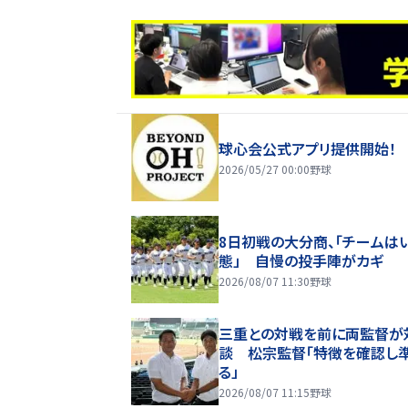
球心会公式アプリ提供開始！
2026/05/27 00:00
野球
8日初戦の大分商、「チームは
態」 自慢の投手陣がカギ
2026/08/07 11:30
野球
三重との対戦を前に両監督が
談 松宗監督「特徴を確認し
る」
2026/08/07 11:15
野球