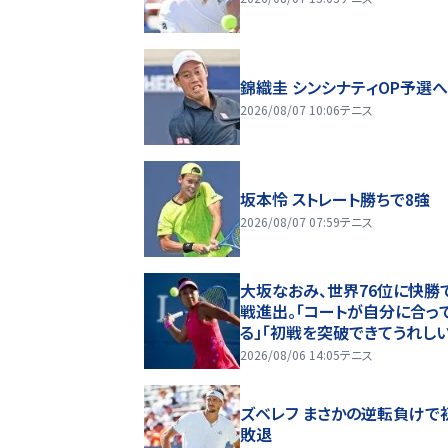
錦織圭 シンシナティOP予選
2026/08/07 10:06
テニス
坂本怜 ストレート勝ちで8強
2026/08/07 07:59
テニス
大坂なおみ、世界76位に快勝
戦進出。「コートが自分に合っ
る」「初戦を突破できてうれしい
ショナル・バンク・オープン]
2026/08/06 14:05
テニス
ズベレフ まさかの逆転負けで
敗退