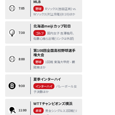
MLB
7:05
野球
Rソックス(吉田正尚) vs.
Wソックス(村上宗隆)(8:10)ほか
北海道meiji カップ初日
7:30
ゴルフ
国内女子 吉澤柚月、
佐藤心結ら出場(リンクは外部)
第108回全国高校野球選手
権大会
8:00
野球
1回戦 東海大甲府 - 鶴
岡東ほか
夏季インターハイ
9:30
インターハイ
バレーボール女
子決勝ほか
WTTチャンピオンズ横浜
11:00
卓球
男女シングルス2回戦(リ