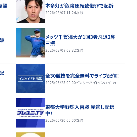
復帰
本多灯が危険運転致傷罪で起訴
2026/08/07 11:24
水泳
メッツ千賀滉大が1回3者凡退2奪
破
三振
2026/08/07 09:32
野球
配
全30競技を完全無料でライブ配信！
2025/06/23 00:00
インターハイ(インハイ.tv)
東都大学野球入替戦 見逃し配信
中！
2026/06/30 00:00
野球