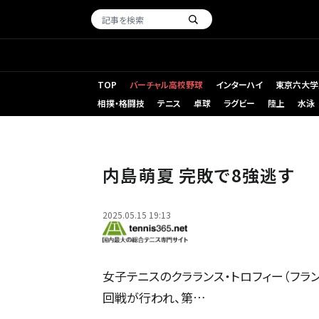
TOP
バーチャル高校野球
インターハイ
東京六大学
相撲・格闘技
テニス
卓球
ラグビー
陸上
水泳
内島萌夏 完敗で8強逃す
2025.05.15 19:13
女子テニスのクラランス・トロフィー（フランス
回戦が行われ、第…