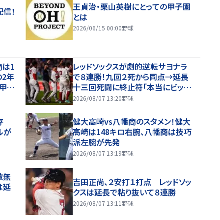
王貞治・栗山英樹にとっての甲子園
配信！
とは
2026/06/15 00:00
野球
商は1
レッドソックスが劇的逆転サヨナラ
の2年
で８連勝！九回２死から同点→延長
の甲子
十三回死闘に終止符「本当にビッグ
ゲーム」吉田正尚も奮闘２安打１打
2026/08/07 13:20
野球
点 本拠地熱狂
存
健大高崎vs八幡商のスタメン！健大
ルが
高崎は148キロ右腕、八幡商は技巧
派左腕が先発
2026/08/07 13:19
野球
数無
吉田正尚、２安打１打点 レッドソッ
は延
クスは延長で粘り抜いて８連勝
2026/08/07 13:11
野球