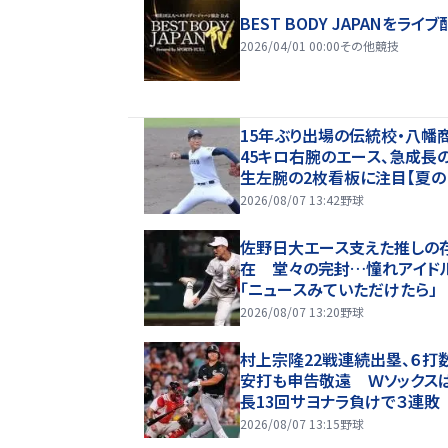
BEST BODY JAPANをライブ
2026/04/01 00:00
その他競技
15年ぶり出場の伝統校・八幡
45キロ右腕のエース、急成長
生左腕の2枚看板に注目【夏
園・ベンチ入り選手】
2026/08/07 13:42
野球
佐野日大エース支えた推しの
在 堂々の完封…憧れアイド
「ニュースみていただけたら」
2026/08/07 13:20
野球
村上宗隆22戦連続出塁、６打
安打も申告敬遠 Ｗソックス
長13回サヨナラ負けで３連敗
2026/08/07 13:15
野球