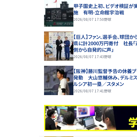
甲子園史上初、ビデオ検証が
施 有明-立命館宇治戦
2026/08/07 17:50
野球
【巨人】ファン、選手会、球団か
県に計2000万円寄付 社長「
側から自発的に声」
2026/08/07 17:43
野球
【阪神】藤川監督予告の休養プ
発動 大山悠輔休み、デルミス
ルシア初一塁／スタメン
2026/08/07 17:41
野球