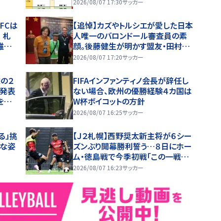
開
バタ劇と、｢特別な日｣が勝敗を分け
2026/08/07 17:30
サッカー
る！
浜FCは
【追悼】カズやトルシエが愛した日本
 札
人唯一のバロンドール審査員の素
維持
顔。後藤健生が明かす盟友・田村修
一さん(1)W杯直後のフランス取材
2026/08/07 17:20
サッカー
とオマール海老事件
の２
FIFAインファンティノ会長が辞任し
を発表
ない場合、欧州の優勝経験４カ国は
を踏
W杯ボイコットの方針
いま
2026/08/07 16:25
サッカー
る」挑
【Ｊ２札幌】西野奨太新主将が６シー
んな姿
ズンぶり開幕勝利誓う…８日にホー
ム・徳島戦で今季初戦「この一戦で
どういうシーズンを歩めるかが決ま
2026/08/07 16:23
サッカー
る」