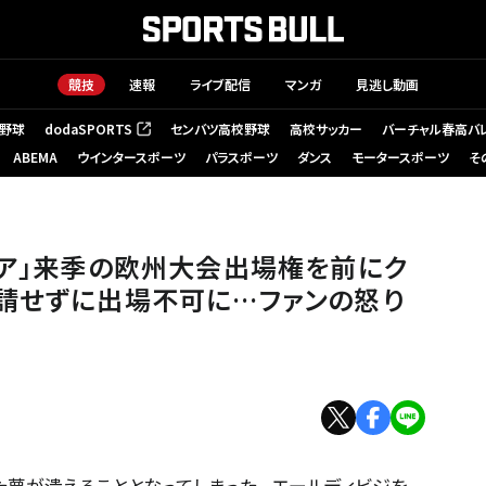
競技
速報
ライブ配信
マンガ
見逃し動画
野球
dodaSPORTS
センバツ高校野球
高校サッカー
バーチャル春高バ
（新しいタブで開く）
ABEMA
ウインタースポーツ
パラスポーツ
ダンス
モータースポーツ
そ
ュア」来季の欧州大会出場権を前にク
請せずに出場不可に…ファンの怒り
夢が潰えることとなってしまった。 エールディビジを