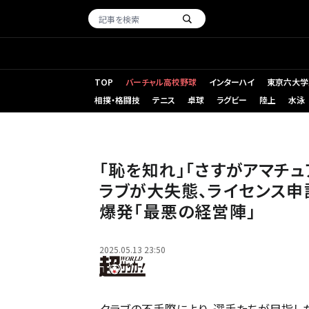
TOP
バーチャル高校野球
インターハイ
東京六大学
相撲・格闘技
テニス
卓球
ラグビー
陸上
水泳
写真：Getty Images
「恥を知れ」「さすがアマチ
ラブが大失態、ライセンス申
爆発「最悪の経営陣」
2025.05.13 23:50
クラブの不手際により、選手たちが目指した