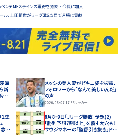
トゥベンテMFステインの獲得を発表…今夏に加入
ゴール、上田綺世がリーグ戦6点目で連勝に貢献
田湊海
メッシの美人妻がビキニ姿を披露、
ら新
フォロワーから「なんて美しいんだ」
浜Ｆ
の声
2026/08/07 17:33
サッカー
Ｊ１史
8月8・9日｢Jリーグ勝敗｣予想(2)
ュ
｢勝利予想7割以上｣を覆す大穴も！
知念
サウジマネーの｢監督引き抜き｣ドタ