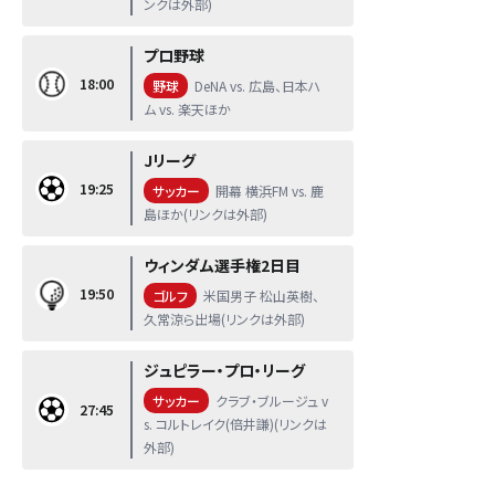
ンクは外部)
プロ野球
18:00
野球
DeNA vs. 広島、日本ハ
ム vs. 楽天ほか
Jリーグ
19:25
サッカー
開幕 横浜FM vs. 鹿
島ほか(リンクは外部)
ウィンダム選手権2日目
19:50
ゴルフ
米国男子 松山英樹、
久常涼ら出場(リンクは外部)
ジュピラー・プロ・リーグ
サッカー
クラブ・ブルージュ v
27:45
s. コルトレイク(倍井謙)(リンクは
外部)