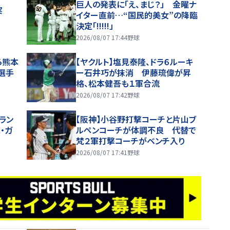
巨人の発表に「え、まじ？」 金曜ナ
実
イター直前…“国民的美女”の降臨
決定「!!!!!」
2026/08/07 17:44
野球
ら熊本
【ヤクルト】塩見泰隆、ドラ６ルーキ
選手
ー石井巧が抹消 伊藤琉偉が昇
格、松本健吾も１軍合流
2026/08/07 17:42
野球
ラン
【阪神】小谷野打撃コーチと片山ブ
・ガ
ルペンコーチが体調不良 代替で
梵２軍打撃コーチがベンチ入り
2026/08/07 17:41
野球