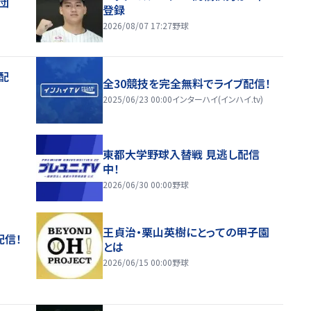
団
登録
2026/08/07 17:27
野球
配
全30競技を完全無料でライブ配信！
2025/06/23 00:00
インターハイ(インハイ.tv)
東都大学野球入替戦 見逃し配信
中！
2026/06/30 00:00
野球
王貞治・栗山英樹にとっての甲子園
配信！
とは
2026/06/15 00:00
野球