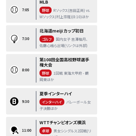
MLB
7:05
野球
Rソックス(吉田正尚) vs.
Wソックス(村上宗隆)(8:10)ほか
北海道meiji カップ初日
7:30
ゴルフ
国内女子 吉澤柚月、
佐藤心結ら出場(リンクは外部)
第108回全国高校野球選手
権大会
8:00
野球
1回戦 東海大甲府 - 鶴
岡東ほか
夏季インターハイ
9:30
インターハイ
バレーボール女
子決勝ほか
WTTチャンピオンズ横浜
11:00
卓球
男女シングルス2回戦(リ