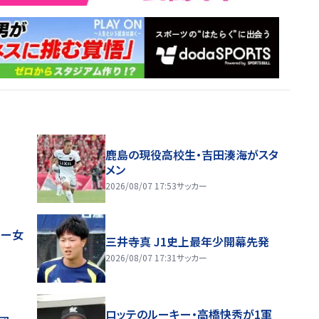
鹿島の現役高校生・吉田湊海がスタ
メン
2026/08/07 17:53
サッカー
レー女
三井寺真 J1史上最年少開幕先発
2026/08/07 17:31
サッカー
ロッテのルーキー・高橋快秀が1軍