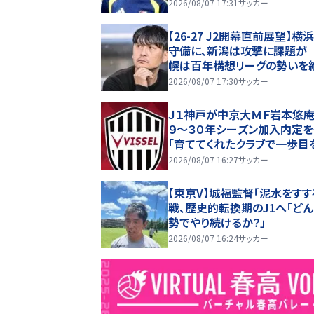
慶、ブランコも先発 “６万人
2026/08/07 17:31
サッカー
幕”の鹿島戦
【26-27 J2開幕直前展望】横
守備に、新潟は攻撃に課題が
幌は百年構想リーグの勢いを
できるか(2)
2026/08/07 17:30
サッカー
Ｊ１神戸が中京大ＭＦ岩本悠庵
９～３０年シーズン加入内定
「育ててくれたクラブで一歩目
み出せることを大変嬉しく思
2026/08/07 16:27
サッカー
す」
【東京V】城福監督「泥水をすす
戦、歴史的転換期のJ1へ「ど
勢でやり続けるか？」
2026/08/07 16:24
サッカー