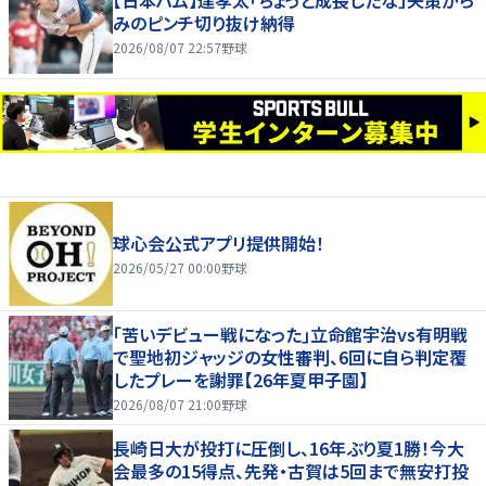
【日本ハム】達孝太「ちょっと成長したな」失策がら
みのピンチ切り抜け納得
2026/08/07 22:57
野球
球心会公式アプリ提供開始！
2026/05/27 00:00
野球
｢苦いデビュー戦になった｣立命館宇治vs有明戦
で聖地初ジャッジの女性審判、6回に自ら判定覆
したプレーを謝罪【26年夏甲子園】
2026/08/07 21:00
野球
長崎日大が投打に圧倒し、16年ぶり夏1勝！今大
会最多の15得点、先発・古賀は5回まで無安打投