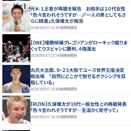
元Ｋ-１王者が再婚を報告 お相手は１０代女性
「色々言われそうですが…」「一人の男としてもさ
らに精進」久保優太が報告
2026/08/07 22:45
相撲格闘技
【ONE】優勝候補グレゴリアンがローキック蹴りま
くってウスビャンに勝利、４強進出
2026/08/07 22:30
相撲格闘技
丸元大五郎、９・２３大阪でユース世界王座決定
戦出場 「自然にどこかで倒せるボクシングを目
指している」
2026/08/07 20:44
相撲格闘技
【RIZIN】久保優太が10代一般女性との再婚発表
「色々言われそうですが…生温かく見守って」
2026/08/07 20:28
相撲格闘技