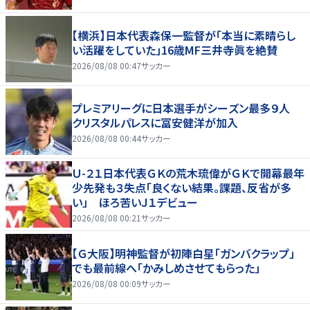
【横浜】日本代表森保一監督が「本当に素晴らし
い活躍をしていた」16歳MF三井寺眞を絶賛
2026/08/08 00:47
サッカー
プレミアリーグに日本選手がシーズン最多９人
クリスタルパレスに冨安健洋が加入
2026/08/08 00:44
サッカー
Ｕ-２１日本代表ＧＫの荒木琉偉がＧＫで開幕最年
少先発も３失点「良くない結果。課題、反省が多
い」 ほろ苦いＪ１デビュー
2026/08/08 00:21
サッカー
【Ｇ大阪】明神監督が初陣白星「ガンバクラップ」
でも最前線へ「かみしめさせてもらった」
2026/08/08 00:09
サッカー