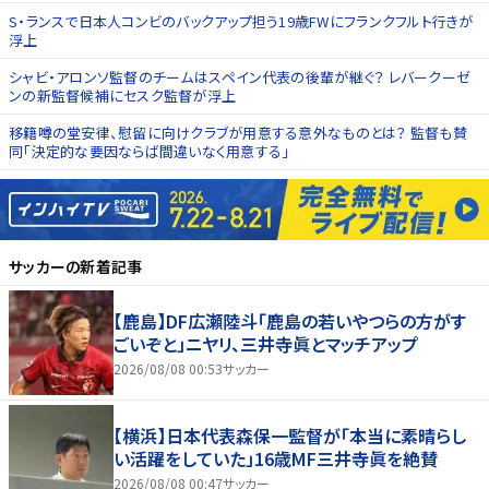
S・ランスで日本人コンビのバックアップ担う19歳FWにフランクフルト行きが
浮上
シャビ・アロンソ監督のチームはスペイン代表の後輩が継ぐ？ レバークーゼ
ンの新監督候補にセスク監督が浮上
移籍噂の堂安律、慰留に向けクラブが用意する意外なものとは？ 監督も賛
同「決定的な要因ならば間違いなく用意する」
サッカー
の新着記事
【鹿島】DF広瀬陸斗「鹿島の若いやつらの方がす
ごいぞと」ニヤリ、三井寺眞とマッチアップ
2026/08/08 00:53
サッカー
【横浜】日本代表森保一監督が「本当に素晴らし
い活躍をしていた」16歳MF三井寺眞を絶賛
2026/08/08 00:47
サッカー