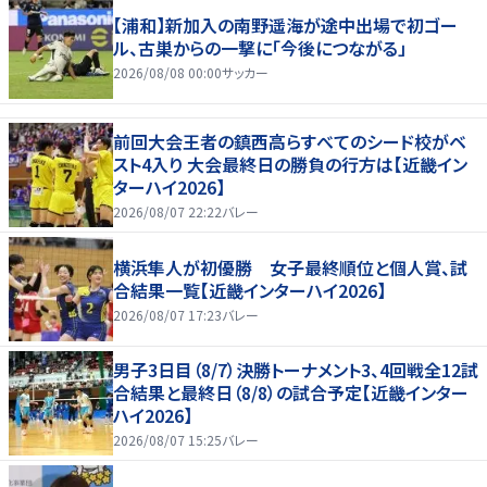
【浦和】新加入の南野遥海が途中出場で初ゴー
ル、古巣からの一撃に「今後につながる」
2026/08/08 00:00
サッカー
前回大会王者の鎮西高らすべてのシード校がベ
スト4入り 大会最終日の勝負の行方は【近畿イン
ターハイ2026】
2026/08/07 22:22
バレー
横浜隼人が初優勝 女子最終順位と個人賞、試
合結果一覧【近畿インターハイ2026】
2026/08/07 17:23
バレー
男子3日目（8/7）決勝トーナメント3、4回戦全12試
合結果と最終日（8/8）の試合予定【近畿インター
ハイ2026】
2026/08/07 15:25
バレー