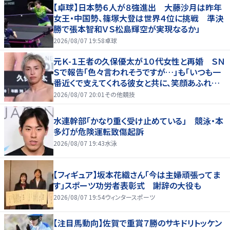
【卓球】日本勢６人が８強進出 大藤沙月は昨年
女王・中国勢、篠塚大登は世界４位に挑戦 準決
勝で張本智和ＶＳ松島輝空が実現なるか」
2026/08/07 19:58
卓球
元Ｋ-１王者の久保優太が１０代女性と再婚 ＳＮ
Ｓで報告「色々言われそうですが…」も「いつも一
番近くで支えてくれる彼女と共に、笑顔あふれる
家庭を築いていきたい」
2026/08/07 20:01
その他競技
水連幹部「かなり重く受け止めている」 競泳・本
多灯が危険運転致傷起訴
2026/08/07 19:43
水泳
【フィギュア】坂本花織さん「今は主婦頑張ってま
す」スポーツ功労者表彰式 謝辞の大役も
2026/08/07 19:54
ウィンタースポーツ
【注目馬動向】佐賀で重賞７勝のサキドリトッケン