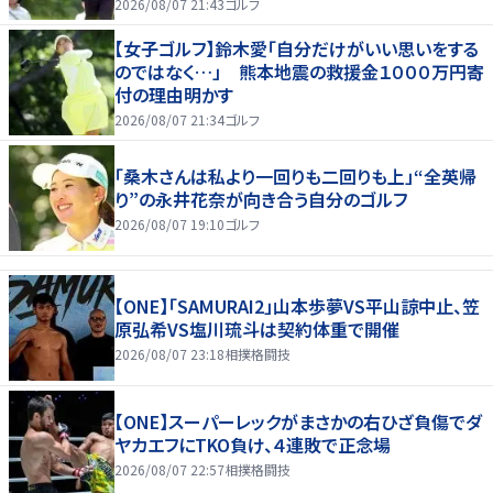
2026/08/07 21:43
ゴルフ
【女子ゴルフ】鈴木愛「自分だけがいい思いをする
のではなく…」 熊本地震の救援金１０００万円寄
付の理由明かす
2026/08/07 21:34
ゴルフ
「桑木さんは私より一回りも二回りも上」“全英帰
り”の永井花奈が向き合う自分のゴルフ
2026/08/07 19:10
ゴルフ
【ONE】「SAMURAI2」山本歩夢VS平山諒中止、笠
原弘希VS塩川琉斗は契約体重で開催
2026/08/07 23:18
相撲格闘技
【ONE】スーパーレックがまさかの右ひざ負傷でダ
ヤカエフにTKO負け、４連敗で正念場
2026/08/07 22:57
相撲格闘技