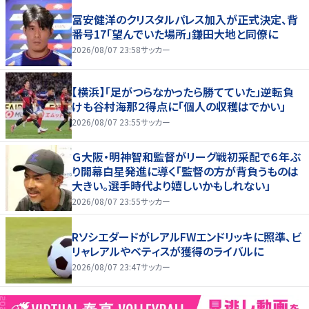
冨安健洋のクリスタルパレス加入が正式決定、背
番号17「望んでいた場所」鎌田大地と同僚に
2026/08/07 23:58
サッカー
【横浜】「足がつらなかったら勝てていた」逆転負
けも谷村海那２得点に「個人の収穫はでかい」
2026/08/07 23:55
サッカー
Ｇ大阪・明神智和監督がリーグ戦初采配で６年ぶ
り開幕白星発進に導く「監督の方が背負うものは
大きい。選手時代より嬉しいかもしれない」
2026/08/07 23:55
サッカー
RソシエダードがレアルFWエンドリッキに照準、ビ
リャレアルやベティスが獲得のライバルに
2026/08/07 23:47
サッカー