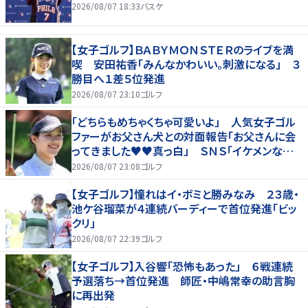
2026/08/07 18:33
バスケ
【女子ゴルフ】ＢＡＢＹＭＯＮＳＴＥＲのライブを満
喫 安田祐香「みんなかわいい。刺激になる」 ３
勝目へ１差５位発進
2026/08/07 23:10
ゴルフ
「どちらもめちゃくちゃ可愛いよ」 人気女子ゴル
ファーがお父さん犬との対面報告「お父さんに会
ってきました♥♥真っ白」 ＳＮＳ「イケメンなお
父さん」「白戸家入りするんですか？」
2026/08/07 23:08
ゴルフ
【女子ゴルフ】憧れはイ・ボミと勝みなみ ２３歳・
池ケ谷瑠菜が４連続バーディーで首位発進「ビッ
クリ」
2026/08/07 22:39
ゴルフ
【女子ゴルフ】入谷響「恐怖もあった」 ６戦連続
予選落ち→首位発進 師匠・中嶋常幸の助言胸
に再出発