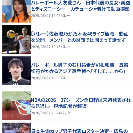
バレーボール大友愛さん 日本代表の長女・美空
とディズニーシー カチューシャ着けて動画撮影
2026/08/07 15:08
バレー
【バレー】佐藤淑乃が乃木坂46ライブ観戦 動画
を公開 メンバーとの対面では固まって話せず
2026/08/07 10:46
バレー
バレーボール男子の石川祐希がVNL報告 五輪
切符がかかるアジア選手権へ「そしてここから」
2026/08/07 10:08
バレー
NBAの2026－27シーズン全日程は来週発表され
る見通し…現地記者が報道
2026/08/07 20:24
バスケ
日本生命カップ男子代表ロスター決定…広島の