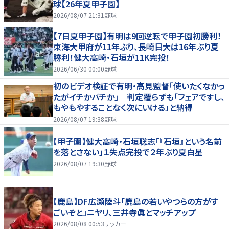
球【26年夏甲子園】
2026/08/07 21:31
野球
【7日夏甲子園】有明は9回逆転で甲子園初勝利！
東海大甲府が11年ぶり、長崎日大は16年ぶり夏
勝利！健大高崎・石垣が11K完投！
2026/06/30 00:00
野球
初のビデオ検証で有明・高見監督「使いたくなかっ
たがイチかバチか」 判定覆らずも「フェアですし、
もやもやすることなく次にいける」と納得
2026/08/07 19:38
野球
【甲子園】健大高崎・石垣聡志「『石垣』という名前
を落とさない」１失点完投で２年ぶり夏白星
2026/08/07 19:30
野球
【鹿島】DF広瀬陸斗「鹿島の若いやつらの方がす
ごいぞと」ニヤリ、三井寺眞とマッチアップ
2026/08/08 00:53
サッカー