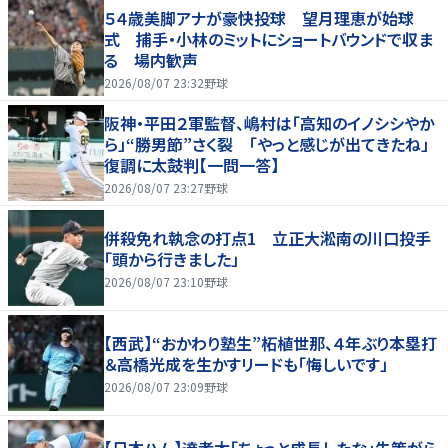
５４歳美脚アナが豪快投球 望月理恵が始球
式 捕手・小林のミットにショートバウンドで収ま
る 場内歓声
2026/08/07 23:32
野球
阪神・平田２軍監督、嶋村は「高知のイノシシやか
ら」“勝男節”さく裂 「やっと感じが出てきたね」
復調に太鼓判【一問一答】
2026/08/07 23:27
野球
併殺免れ執念の打点1 立正大淞南の川口投手
「頭から行きました」
2026/08/07 23:10
野球
【西武】“おかわり塾生”柘植世那、４年ぶり本塁打
＆高橋光成を生かすリードも「悔しいです」
2026/08/07 23:09
野球