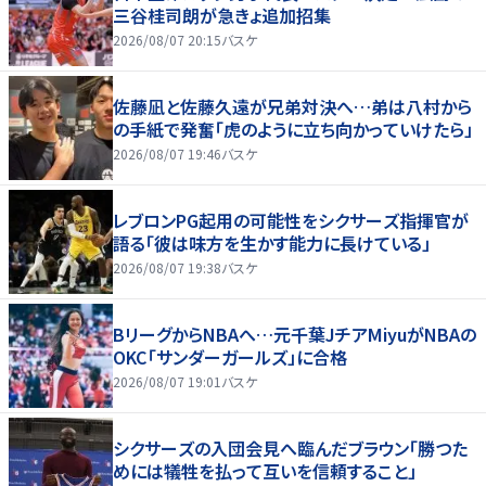
三谷桂司朗が急きょ追加招集
2026/08/07 20:15
バスケ
佐藤凪と佐藤久遠が兄弟対決へ…弟は八村から
の手紙で発奮「虎のように立ち向かっていけたら」
2026/08/07 19:46
バスケ
レブロンPG起用の可能性をシクサーズ指揮官が
語る「彼は味方を生かす能力に長けている」
2026/08/07 19:38
バスケ
BリーグからNBAへ…元千葉JチアMiyuがNBAの
OKC「サンダーガールズ」に合格
2026/08/07 19:01
バスケ
シクサーズの入団会見へ臨んだブラウン「勝つた
めには犠牲を払って互いを信頼すること」