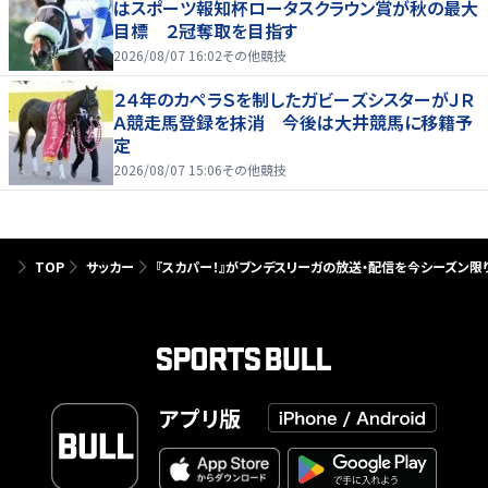
はスポーツ報知杯ロータスクラウン賞が秋の最大
目標 ２冠奪取を目指す
2026/08/07 16:02
その他競技
２４年のカペラＳを制したガビーズシスターがＪＲ
Ａ競走馬登録を抹消 今後は大井競馬に移籍予
定
2026/08/07 15:06
その他競技
TOP
サッカー
『スカパー！』がブンデスリーガの放送・配信を今シーズン限
アプリ版