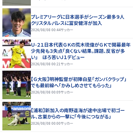
プレミアリーグに日本選手がシーズン最多９人
クリスタルパレスに冨安健洋が加入
2026/08/08 00:44
サッカー
Ｕ-２１日本代表ＧＫの荒木琉偉がＧＫで開幕最年
少先発も３失点「良くない結果。課題、反省が多
い」 ほろ苦いＪ１デビュー
2026/08/08 00:21
サッカー
【Ｇ大阪】明神監督が初陣白星「ガンバクラップ」
でも最前線へ「かみしめさせてもらった」
2026/08/08 00:09
サッカー
【浦和】新加入の南野遥海が途中出場で初ゴー
ル、古巣からの一撃に「今後につながる」
2026/08/08 00:00
サッカー