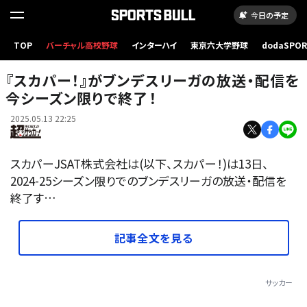
今日の予定
TOP
バーチャル高校野球
インターハイ
東京六大学野球
dodaSPO
写真：Getty Images
（新しいタブ
『スカパー！』がブンデスリーガの放送・配信を
今シーズン限りで終了！
2025.05.13 22:25
スカパーJSAT株式会社は(以下、スカパー！)は13日、
2024-25シーズン限りでのブンデスリーガの放送・配信を
終了す…
記事全文を見る
サッカー