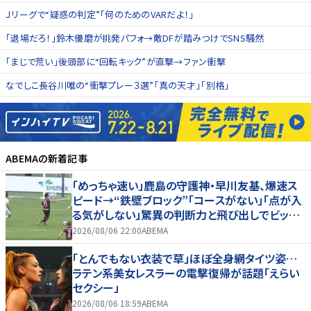
Ｊリーグで“疑惑の判定”「何のためのVARだよ！」
「退場だろ！」鈴木優磨が挑発パフォ→敵DFが踏みつけでSNS騒然
「まじで荒い」後頭部に“回転キック”が直撃→ファン衝撃
なでしこ長谷川唯の“衝撃プレー３選”「真の天才」「別格」
ABEMA
の新着記事
「めっちゃ速い」鹿島の守護神・早川友基、爆速ス
ピード→“鉄壁ブロック”「コースがない」「点が入
る気がしない」驚異の判断力と飛び出しでビッグ
セーブ
2026/08/06 22:00
ABEMA
「とんでもない衣装で草」ほぼ全身網タイツ姿…
ラテン系美女レスラーの電撃復帰が話題「えらい
セクシー」
2026/08/06 18:59
ABEMA