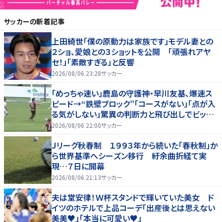
サッカー
の新着記事
上田綺世「僕の原動力は家族です」モデル妻との
２ショ、愛娘との３ショットを公開 「頑張れアヤ
セ！」「素敵すぎる」と反響
2026/08/06 23:28
サッカー
「めっちゃ速い」鹿島の守護神・早川友基、爆速ス
ピード→“鉄壁ブロック”「コースがない」「点が入
る気がしない」驚異の判断力と飛び出しでビッグ
セーブ
2026/08/06 22:00
サッカー
Ｊリーグ秋春制 １９９３年から続いた「春秋制」か
ら世界基準へシーズン移行 紆余曲折経て実
現…７日に開幕
2026/08/06 21:13
サッカー
夫は堂安律！Ｗ杯スタンドで輝いていた美女 ド
イツのホテルで上品コーデ「出産後とは思えない
美美♥」「本当に可愛い♥」