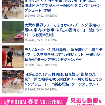
止まった…！？ 河村勇輝、デカい相手が“混乱”
爆速ドライブで侵入→一瞬の隙をついて“ジャン
プシュート”炸裂
2026/08/05 11:45
ABEMA
大荒れ世界ラリーでまさかのハプニング 激走の
最中、車内の“惨事”に「この表情で…」一流ドライ
バーも必死の形相
2026/08/05 11:31
ABEMA
デカくなった…？ 河村勇輝、“体が変化” 相手デ
ィフェンスを吹き飛ばす“力強いヒット”→鋭い反
転から“ターンアラウンドジャンパー”
2026/08/05 07:00
ABEMA
何が起きた！？ 河村勇輝、目を疑う“衝撃の光
景” 肩で相手を吹っ飛ばす→一瞬で反転してジ
ャンプシュート… “新必殺技”ターンアラウンドジ
ャンパー炸裂
2026/08/05 06:00
ABEMA