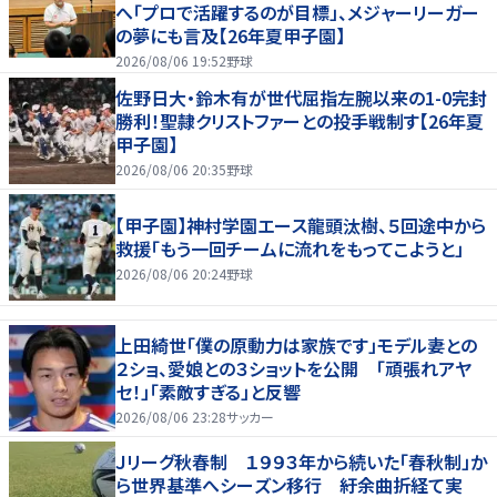
へ「プロで活躍するのが目標」、メジャーリーガー
の夢にも言及【26年夏甲子園】
2026/08/06 19:52
野球
佐野日大・鈴木有が世代屈指左腕以来の1-0完封
勝利！聖隷クリストファーとの投手戦制す【26年夏
甲子園】
2026/08/06 20:35
野球
【甲子園】神村学園エース龍頭汰樹、５回途中から
救援「もう一回チームに流れをもってこようと」
2026/08/06 20:24
野球
上田綺世「僕の原動力は家族です」モデル妻との
２ショ、愛娘との３ショットを公開 「頑張れアヤ
セ！」「素敵すぎる」と反響
2026/08/06 23:28
サッカー
Ｊリーグ秋春制 １９９３年から続いた「春秋制」か
ら世界基準へシーズン移行 紆余曲折経て実