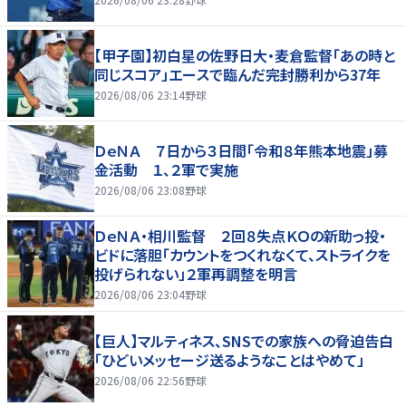
【甲子園】初白星の佐野日大・麦倉監督「あの時と
同じスコア」エースで臨んだ完封勝利から37年
2026/08/06 23:14
野球
ＤｅＮＡ ７日から３日間「令和８年熊本地震」募
金活動 １、２軍で実施
2026/08/06 23:08
野球
ＤｅＮＡ・相川監督 ２回８失点ＫＯの新助っ投・
ビドに落胆「カウントをつくれなくて、ストライクを
投げられない」２軍再調整を明言
2026/08/06 23:04
野球
【巨人】マルティネス、SNSでの家族への脅迫告白
「ひどいメッセージ送るようなことはやめて」
2026/08/06 22:56
野球