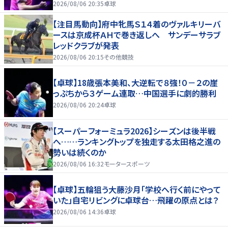
2026/08/06 20:35
卓球
【注目馬動向】府中牝馬Ｓ１４着のヴァルキリーバ
ースは京成杯ＡＨで巻き返しへ サンデーサラブ
レッドクラブが発表
2026/08/06 20:15
その他競技
【卓球】18歳張本美和、大逆転で８強！０－２の崖
っぷちから３ゲーム連取…中国選手に劇的勝利
2026/08/06 20:24
卓球
【スーパーフォーミュラ2026】シーズンは後半戦
へ……ランキングトップを独走する太田格之進の
勢いは続くのか
2026/08/06 16:32
モータースポーツ
【卓球】五輪狙う大藤沙月「学校へ行く前にやって
いた」自宅リビングに卓球台…飛躍の原点とは？
2026/08/06 14:36
卓球