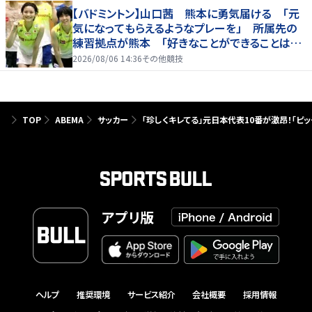
【バドミントン】山口茜 熊本に勇気届ける 「元
気になってもらえるようなプレーを」 所属先の
練習拠点が熊本 「好きなことができることは当
たり前じゃない」
2026/08/06 14:36
その他競技
TOP
ABEMA
サッカー
「珍しくキレてる」元日本代表10番が激昂！「
アプリ版
ヘルプ
推奨環境
サービス紹介
会社概要
採用情報