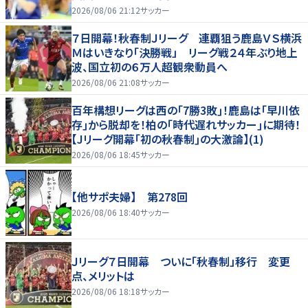
2026/08/06 21:12
サッカー
７日開幕！秋春制Ｊリーグ 連覇狙う鹿島ＶＳ横浜
Ｍはいきなり「決勝戦」 リーグ戦２４年ぶり地上
波、国立初の６万人超観衆動員へ
2026/08/06 21:08
サッカー
百年構想リーグは西の｢7勝3敗｣！鹿島は｢早川依
存｣から脱却を！柏の｢時代遅れサッカー｣に期待！
【Jリーグ開幕｢初の秋春制｣の大激論】(1)
2026/08/06 18:45
サッカー
【他サポ夫婦】 第278回
2026/08/06 18:40
サッカー
Ｊリーグ７日開幕 ついに「秋春制」移行 変更
点、メリットは
2026/08/06 18:18
サッカー