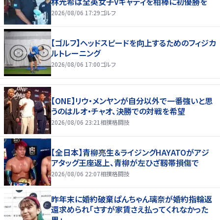
林光希は全英女子Vキャディを相棒に初優勝を
2026/08/06 17:29
ゴルフ
【ゴルフ】ヘッドスピードを向上するためのフィジカ
ルトレーニング
2026/08/06 17:00
ゴルフ
【ONE】リウ・メンヤンが自分以外で一番強いと思
うのはルオ・チャオ、決勝での対戦を希望
2026/08/06 23:21
相撲格闘技
【全日本】青柳亮生＆ライジングHAYATOがアジ
アタッグ王座返上、青柳が左ひざ靱帯損傷で
2026/08/06 22:07
相撲格闘技
昨年末に婚約破棄ぱんちゃん璃奈が婚約指輪返
還求められ「さすが家賃さえ払ってくれなかった
男」