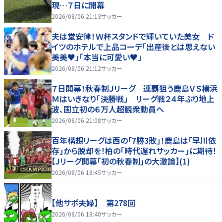
現…７日に開幕
2026/08/06 21:13
サッカー
夫は堂安律！Ｗ杯スタンドで輝いていた美女 ド
イツのホテルで上品コーデ「出産後とは思えない
美美♥」「本当に可愛い♥」
2026/08/06 21:12
サッカー
７日開幕！秋春制Ｊリーグ 連覇狙う鹿島ＶＳ横浜
Ｍはいきなり「決勝戦」 リーグ戦２４年ぶり地上
波、国立初の６万人超観衆動員へ
2026/08/06 21:08
サッカー
百年構想リーグは西の｢7勝3敗｣！鹿島は｢早川依
存｣から脱却を！柏の｢時代遅れサッカー｣に期待！
【Jリーグ開幕｢初の秋春制｣の大激論】(1)
2026/08/06 18:45
サッカー
【他サポ夫婦】 第278回
2026/08/06 18:40
サッカー