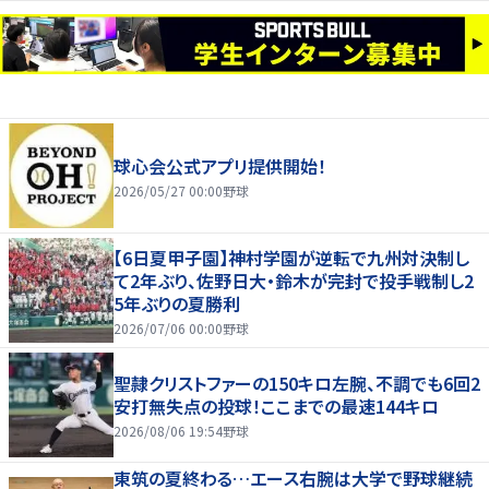
球心会公式アプリ提供開始！
2026/05/27 00:00
野球
【6日夏甲子園】神村学園が逆転で九州対決制し
て2年ぶり、佐野日大・鈴木が完封で投手戦制し2
5年ぶりの夏勝利
2026/07/06 00:00
野球
聖隷クリストファーの150キロ左腕、不調でも6回2
安打無失点の投球！ここまでの最速144キロ
2026/08/06 19:54
野球
東筑の夏終わる…エース右腕は大学で野球継続