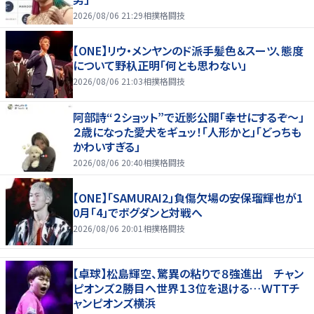
2026/08/06 21:29
相撲格闘技
【ONE】リウ・メンヤンのド派手髪色＆スーツ、態度
について野杁正明「何とも思わない」
2026/08/06 21:03
相撲格闘技
阿部詩“２ショット”で近影公開「幸せにするぞ〜」
２歳になった愛犬をギュッ！「人形かと」「どっちも
かわいすぎる」
2026/08/06 20:40
相撲格闘技
【ONE】「SAMURAI2」負傷欠場の安保瑠輝也が1
0月「4」でボグダンと対戦へ
2026/08/06 20:01
相撲格闘技
【卓球】松島輝空、驚異の粘りで８強進出 チャン
ピオンズ２勝目へ世界１３位を退ける…ＷＴＴチ
ャンピオンズ横浜