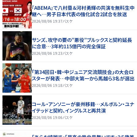
『ABEMA』で八村塁＆河村勇輝の共演を無料生中
継へ…男子日本代表の強化試合2試合を放送
2026/08/06 19:37
バスケ
サンズ、攻守の要の”悪役”ブルックスと契約延長
に合意…3年約115億円の完全保証
2026/08/06 19:23
バスケ
「第34回日・韓・中ジュニア交流競技会」の大会ロ
スターが発表…中部大第一から馬越ら3名が選出
2026/08/06 19:18
バスケ
コール・アンソニーが豪州移籍…メルボルン・ユナ
イテッドと契約、イングルスと再共演
2026/08/06 19:06
バスケ
「あらお綺麗で」「最高の暑中見舞いです」２５歳美