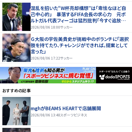
混乱を招いた“W杯売却構想”は「卑怯なほど自
己中心的」 暴落するFIFA会長の求心力 元ポ
ルトガル代表フィーゴは猛烈批判「今すぐ追放す
べきだ」
2026/08/06 18:00
サッカー
Ｇ大阪の宇佐美貴史が挑戦中のボランチに「選択
肢を持てたり、チャレンジができれば。提案として
言った」
2026/08/06 17:22
サッカー
おすすめの記事
mghがBEAMS HEARTで店舗展開
2026/08/06 13:48
スポーツビジネス