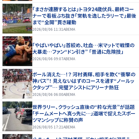
「まさか連勝するとは」トヨタ24歳伏兵、最終コー
ナーで看板ぶち抜き「常軌を逸したラリーで」最後
まで“全開”貫き躍動
2026/08/06 11:31
ABEMA
「やばいやばい」首絞め、吐血…米マットで戦慄の
大暴走…ファン“ドン引き” 「普通に危険技」
2026/08/06 09:07
ABEMA
ボール消えた…！？ 河村勇輝、相手を欺く“衝撃の
神パス”！ 見えないはずのコースを通す“ノールッ
クタップ”… 完璧アシストにアリーナ熱狂
2026/08/06 06:00
ABEMA
世界ラリー、クラッシュ直後の“粋な光景”が話題
「チームメートへ真っ先に…」道端で捉えたスポー
ツマンシップに称賛の声
2026/08/05 17:21
ABEMA