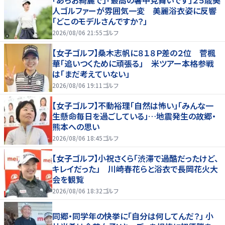
人ゴルファーが雰囲気一変 美麗浴衣姿に反響
「どこのモデルさんですか？」
2026/08/06 21:55
ゴルフ
【女子ゴルフ】桑木志帆に８１８Ｐ差の２位 菅楓
華「追いつくために頑張る」 米ツアー本格参戦
は「まだ考えていない」
2026/08/06 19:11
ゴルフ
【女子ゴルフ】不動裕理「自然は怖い」「みんな一
生懸命毎日を過ごしている」…地震発生の故郷・
熊本への思い
2026/08/06 18:45
ゴルフ
【女子ゴルフ】小祝さくら「渋滞で過酷だったけど、
キレイだった」 川崎春花らと浴衣で長岡花火大
会を観覧
2026/08/06 18:32
ゴルフ
同郷・同学年の快挙に「自分は何してんだ？」 小