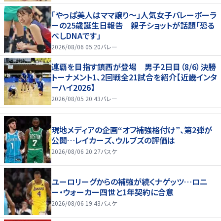
「やっぱ美人はママ譲り～」人気女子バレーボーラ
ーの25歳誕生日報告 親子ショットが話題「恐る
べしDNAです」
2026/08/06 05:20
バレー
連覇を目指す鎮西が登場 男子2日目（8/6）決勝
トーナメント1、2回戦全21試合を紹介【近畿インタ
ーハイ2026】
2026/08/05 20:43
バレー
現地メディアの企画“オフ補強格付け”、第2弾が
公開…レイカーズ、ウルブズの評価は
2026/08/06 20:27
バスケ
ユーロリーグからの補強が続くナゲッツ…ロニ
ー・ウォーカー四世と1年契約に合意
2026/08/06 19:43
バスケ