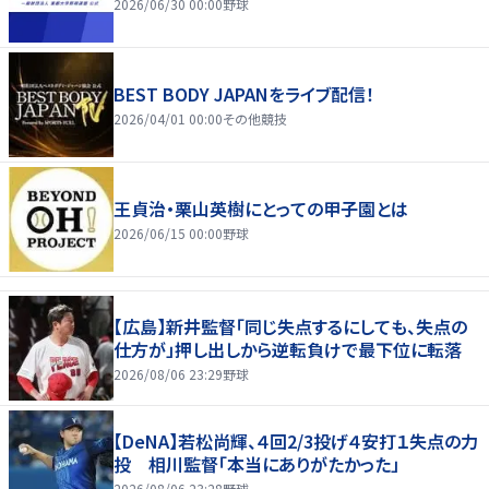
2026/06/30 00:00
野球
BEST BODY JAPANをライブ配信！
2026/04/01 00:00
その他競技
王貞治・栗山英樹にとっての甲子園とは
2026/06/15 00:00
野球
【広島】新井監督「同じ失点するにしても、失点の
仕方が」押し出しから逆転負けで最下位に転落
2026/08/06 23:29
野球
【DeNA】若松尚輝、４回2/3投げ４安打１失点の力
投 相川監督「本当にありがたかった」
2026/08/06 23:28
野球