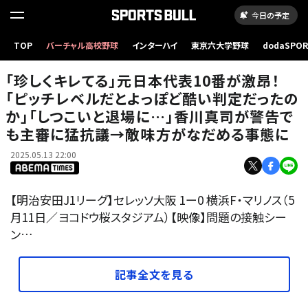
今日の予定
「珍しくキレてる」元日本代表10番が激昂！「ピッチレベルだとよっぽど酷い判定だったのか」
TOP
バーチャル高校野球
インターハイ
東京六大学野球
dodaSPO
「しつこいと退場に…」香川真司が警告でも主審に猛抗議→敵味方がなだめる事態に
（新しいタブ
「珍しくキレてる」元日本代表10番が激昂！
「ピッチレベルだとよっぽど酷い判定だったの
か」「しつこいと退場に…」香川真司が警告で
も主審に猛抗議→敵味方がなだめる事態に
2025.05.13 22:00
【明治安田J1リーグ】セレッソ大阪 1ー0 横浜F・マリノス（5
月11日／ヨコドウ桜スタジアム）【映像】問題の接触シー
ン…
記事全文を見る