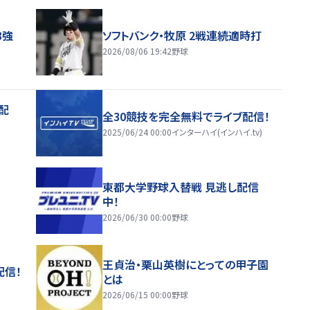
8強
ソフトバンク・牧原 2戦連続適時打
2026/08/06 19:42
野球
配
全30競技を完全無料でライブ配信！
2025/06/24 00:00
インターハイ(インハイ.tv)
東都大学野球入替戦 見逃し配信
中！
2026/06/30 00:00
野球
王貞治・栗山英樹にとっての甲子園
配信！
とは
2026/06/15 00:00
野球