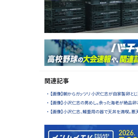
関連記事
【画像】朝からガッツリ 小沢仁志が自家製卵と
【画像】小沢仁志の男めし。余った海老が絶品卵
【画像】小沢仁志、鰻重用の器で天丼を満喫。悪