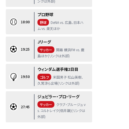
ンクは外部)
プロ野球
18:00
野球
DeNA vs. 広島、日本ハ
ム vs. 楽天ほか
Jリーグ
19:25
サッカー
開幕 横浜FM vs. 鹿
島ほか(リンクは外部)
ウィンダム選手権2日目
19:50
ゴルフ
米国男子 松山英樹、
久常涼ら出場(リンクは外部)
ジュピラー・プロ・リーグ
サッカー
クラブ・ブルージュ v
27:45
s. コルトレイク(倍井謙)(リンクは
外部)