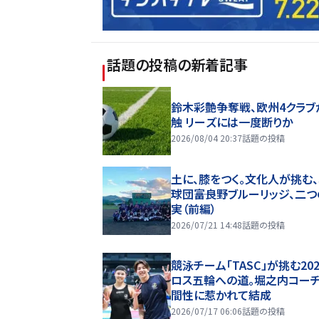
話題の投稿
の新着記事
鈴木彩艶争奪戦、欧州4クラブ
触 リーズには一度断りか
2026/08/04 20:37
話題の投稿
土に、膝をつく。文化人が挑む
球団――富良野ブルーリッジ、二
実（前編）
2026/07/21 14:48
話題の投稿
競泳チーム「TASC」が挑む20
ロス五輪への道。堀之内コー
間性に惹かれて結成
2026/07/17 06:06
話題の投稿