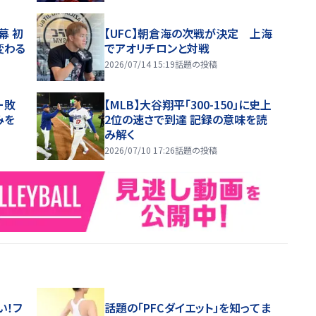
幕 初
【UFC】朝倉海の次戦が決定 上海
変わる
でアオリチロンと対戦
2026/07/14 15:19
話題の投稿
ー敗
【MLB】大谷翔平「300-150」に史上
みを
2位の速さで到達 記録の意味を読
み解く
2026/07/10 17:26
話題の投稿
い！フ
話題の「PFCダイエット」を知ってま