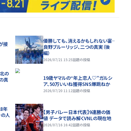
優勝しても、消えるかもしれない――富
が接
良野ブルーリッジ、二つの真実（後
編）
2026/07/21 15:25
話題の投稿
、北の
19歳ヤマルの“年上恋人♡”ガルシ
つの真
ア、50万いいね獲得SNS爆跳ねか
2026/07/20 11:12
話題の投稿
28年
【男子バレー日本代表】9連勝の価
チの人
値 データで読み解くVNLの現在地
2026/07/16 16:42
話題の投稿