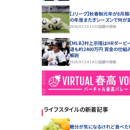
【Jリーグ】秋春制元年が8月開
の年度またぎシーズンで何が
2026/07/15 15:55
話題の投稿
【MLB】村上宗隆はHRダービ
退も約2400万円 賞金の仕組
解説
2026/07/14 14:52
話題の投稿
ライフスタイル
の新着記事
糖分が気になるけれど食べた