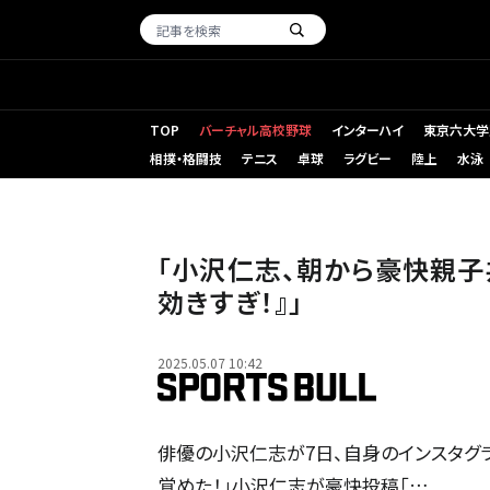
TOP
バーチャル高校野球
インターハイ
東京六大学
相撲・格闘技
テニス
卓球
ラグビー
陸上
水泳
「小沢仁志、朝から豪快親子
効きすぎ！』」
2025.05.07 10:42
俳優の小沢仁志が7日、自身のインスタグ
覚めた！」小沢仁志が豪快投稿「…