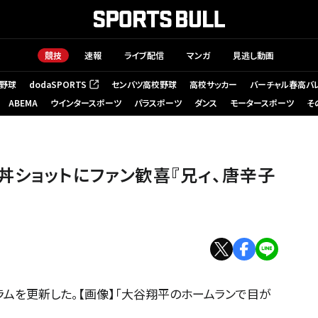
競技
速報
ライブ配信
マンガ
見逃し動画
野球
dodaSPORTS
センバツ高校野球
高校サッカー
バーチャル春高バ
（新しいタブで開く）
ABEMA
ウインタースポーツ
パラスポーツ
ダンス
モータースポーツ
そ
丼ショットにファン歓喜『兄ィ、唐辛子
ラムを更新した。【画像】「大谷翔平のホームランで目が