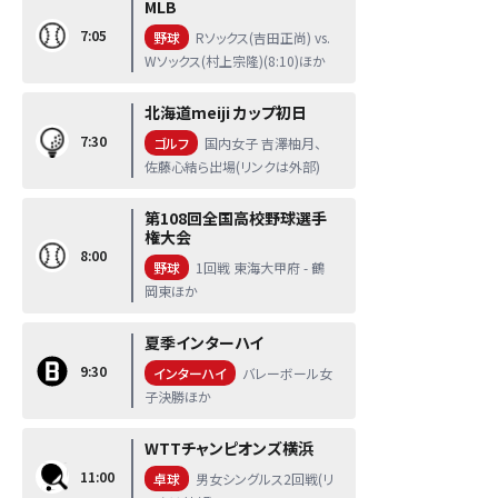
MLB
7:05
野球
Rソックス(吉田正尚) vs.
Wソックス(村上宗隆)(8:10)ほか
北海道meiji カップ初日
7:30
ゴルフ
国内女子 吉澤柚月、
佐藤心結ら出場(リンクは外部)
第108回全国高校野球選手
権大会
8:00
野球
1回戦 東海大甲府 - 鶴
岡東ほか
夏季インターハイ
9:30
インターハイ
バレーボール女
子決勝ほか
WTTチャンピオンズ横浜
11:00
卓球
男女シングルス2回戦(リ