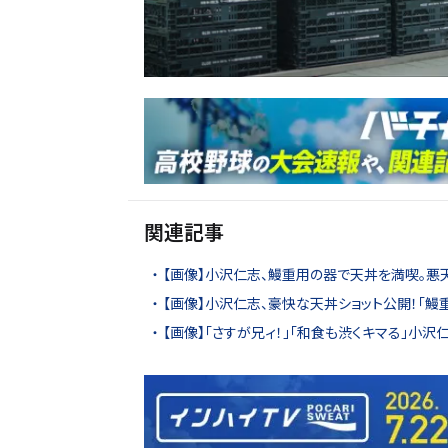
関連記事
【画像】小沢仁志、鰻重用の器で天丼を満喫。悪
【画像】小沢仁志、豪快な天丼ショット公開！「鰻
【画像】「さすが兄ィ！」「和食も渋くキマる」小沢