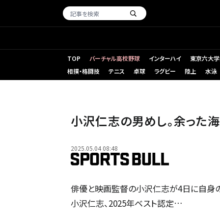
TOP
バーチャル高校野球
インターハイ
東京六大学
相撲・格闘技
テニス
卓球
ラグビー
陸上
水泳
小沢仁志の男めし。余った
2025.05.04 08:48
俳優と映画監督の小沢仁志が4日に自身のイ
小沢仁志、2025年ベスト認定…