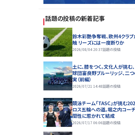
話題の投稿
の新着記事
鈴木彩艶争奪戦、欧州4クラブ
触 リーズには一度断りか
2026/08/04 20:37
話題の投稿
土に、膝をつく。文化人が挑む
球団――富良野ブルーリッジ、二
実（前編）
2026/07/21 14:48
話題の投稿
競泳チーム「TASC」が挑む20
ロス五輪への道。堀之内コー
間性に惹かれて結成
2026/07/17 06:06
話題の投稿