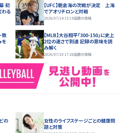
幕 初
【UFC】朝倉海の次戦が決定 上海
変わる
でアオリチロンと対戦
2026/07/14 15:19
話題の投稿
ー敗
【MLB】大谷翔平「300-150」に史上
みを
2位の速さで到達 記録の意味を読
み解く
2026/07/10 17:26
話題の投稿
どの
女性のライフステージごとの健康問
題と対策