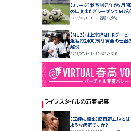
【Jリーグ】秋春制元年が8月開
の年度またぎシーズンで何が
2026/07/15 15:55
話題の投稿
【MLB】村上宗隆はHRダービ
退も約2400万円 賞金の仕組
解説
2026/07/14 14:52
話題の投稿
ライフスタイル
の新着記事
【医師に相談】膝関節血腫とは
ような病気ですか？