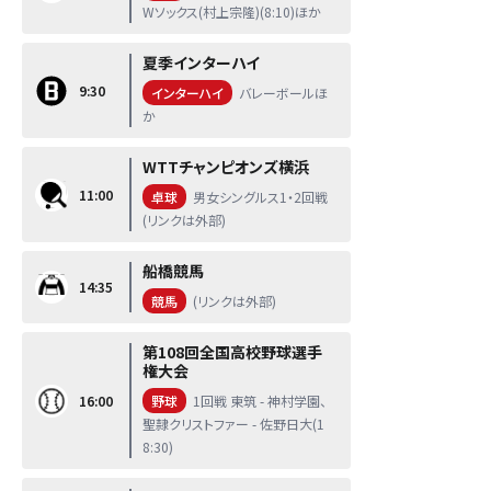
Wソックス(村上宗隆)(8:10)ほか
夏季インターハイ
9:30
インターハイ
バレーボールほ
か
WTTチャンピオンズ横浜
11:00
卓球
男女シングルス1・2回戦
(リンクは外部)
船橋競馬
14:35
競馬
(リンクは外部)
第108回全国高校野球選手
権大会
16:00
野球
1回戦 東筑 - 神村学園、
聖隷クリストファー - 佐野日大(1
8:30)