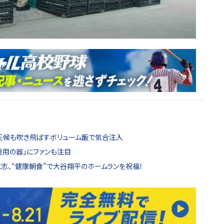
天候も吹き飛ばすボリューム飯で気合注入
重用の器」にファンも注目
仁志、“健康朝食”で大谷翔平のホームランを祝福！