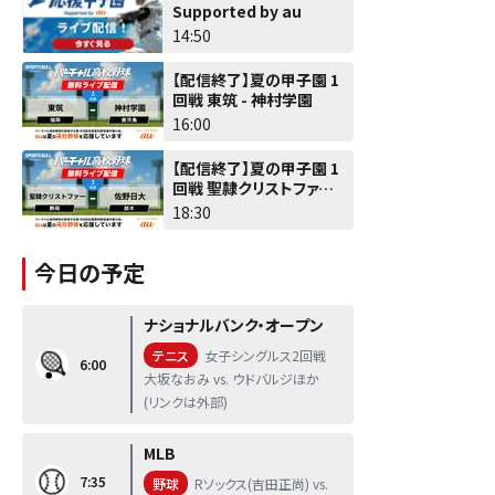
Supported by au
14:50
【配信終了】夏の甲子園 1
回戦 東筑 - 神村学園
16:00
【配信終了】夏の甲子園 1
回戦 聖隷クリストファー -
佐野日大
18:30
今日の予定
ナショナルバンク・オープン
テニス
女子シングルス2回戦
6:00
大坂なおみ vs. ウドバルジほか
(リンクは外部)
MLB
7:35
野球
Rソックス(吉田正尚) vs.