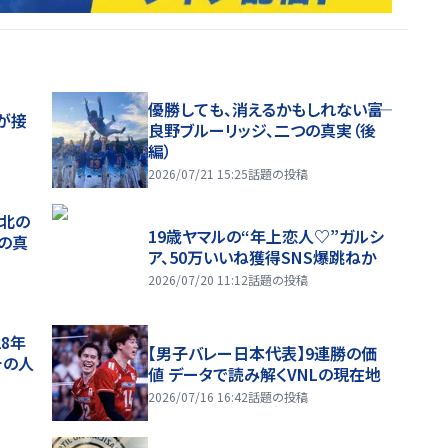
優勝しても、消えるかもしれない――富
が接
良野ブルーリッジ、二つの真実（後
編）
2026/07/21 15:25
話題の投稿
、北の
19歳ヤマルの“年上恋人♡”ガルシ
つの真
ア、50万いいね獲得SNS爆跳ねか
2026/07/20 11:12
話題の投稿
28年
【男子バレー日本代表】9連勝の価
チの人
値 データで読み解くVNLの現在地
2026/07/16 16:42
話題の投稿