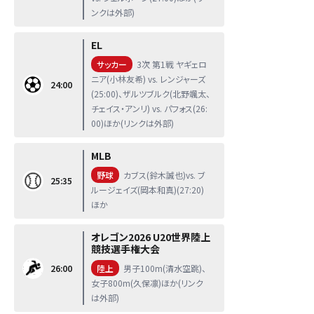
ンクは外部)
EL
サッカー
3次 第1戦 ヤギェロ
ニア(小林友希) vs. レンジャーズ
24:00
(25:00)、ザルツブルク(北野颯太、
チェイス・アンリ) vs. パフォス(26:
00)ほか(リンクは外部)
MLB
野球
カブス(鈴木誠也)vs. ブ
25:35
ルージェイズ(岡本和真)(27:20)
ほか
オレゴン2026 U20世界陸上
競技選手権大会
26:00
陸上
男子100m(清水空跳)、
女子800m(久保凛)ほか(リンク
は外部)