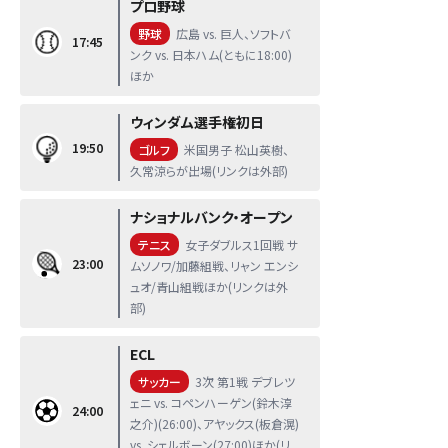
プロ野球
野球
広島 vs. 巨人、ソフトバ
17:45
ンク vs. 日本ハム(ともに18:00)
ほか
ウィンダム選手権初日
19:50
ゴルフ
米国男子 松山英樹、
久常涼らが出場(リンクは外部)
ナショナルバンク・オープン
テニス
女子ダブルス1回戦 サ
23:00
ムソノワ/加藤組戦、リャン エンシ
ュオ/青山組戦ほか(リンクは外
部)
ECL
サッカー
3次 第1戦 デブレツ
ェニ vs. コペンハーゲン(鈴木淳
24:00
之介)(26:00)、アヤックス(板倉滉)
vs. シェルボーン(27:00)ほか(リ