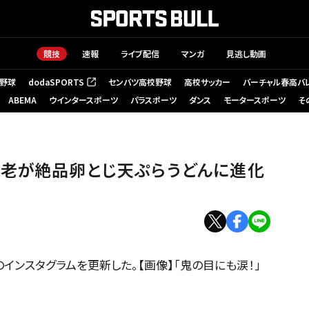
競技
速報
ライブ配信
マンガ
見逃し動画
野球
dodaSPORTS
センバツ高校野球
高校サッカー
バーチャル春高バ
（新しいタブで開く）
ABEMA
ウインタースポーツ
パラスポーツ
ダンス
モータースポーツ
そ
海老が絶品卵とじ天ぷらうどんに進化
ンスタグラムを更新した。【画像】「鬼の目にも涙！」