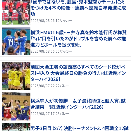
「簡単ではないぞ」鹿島・鬼木監督がチームに火
をつけた４本の映像…連覇へ逆転白星発進に成
功
2026/08/08 06:10
サッカー
横浜ＦＭの１６歳・三井寺真を鈴木隆行氏が称賛
「特に目を引いたのがドリブルを含めた前への推
進力とボールを扱う技術」
2026/08/08 06:05
サッカー
前回大会王者の鎮西高らすべてのシード校がベ
スト4入り 大会最終日の勝負の行方は【近畿イン
ターハイ2026】
2026/08/07 22:22
バレー
横浜隼人が初優勝 女子最終順位と個人賞、試
合結果一覧【近畿インターハイ2026】
2026/08/07 17:23
バレー
男子3日目（8/7）決勝トーナメント3、4回戦全12試