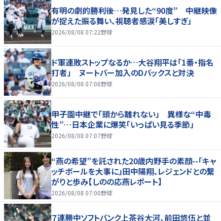
有明の劇的勝利後…発見した“90度” 中継映像
が捉えた振る舞い、視聴者感涙「美しすぎ」
2026/08/08 07:22
野球
ド軍連敗ストップなるか…大谷翔平は「1番・指名
打者」 ヌートバー加入のDバックスと対決
2026/08/08 07:08
野球
甲子園中継で「頭から離れない」 異様な“中毒
性”…日本企業に爆笑「いっぱい見る季節」
2026/08/08 07:07
野球
“燕の希望”を託された20歳内野手の素顔--「キャ
ッチボールを大事に」田中陽翔、レジェンドとの繋
がりと歩み【しのの応燕レポート】
2026/08/08 07:00
野球
７連勝中ソフトバンク上茶谷大河、前田悠伍と並