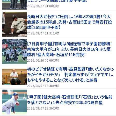
したプレーを謝罪【26年夏甲子園】
2026/08/07 21:00
野球
長崎日大が投打に圧倒し、16年ぶり夏1勝！今大
会最多の15得点、先発・古賀は5回まで無安打投
球【26年夏甲子園】
2026/08/07 21:31
野球
【7日夏甲子園】有明は9回逆転で甲子園初勝利！
東海大甲府が11年ぶり、長崎日大は16年ぶり夏
勝利！健大高崎・石垣が11K完投！
2026/06/30 00:00
野球
初のビデオ検証で有明・高見監督「使いたくなかっ
たがイチかバチか」 判定覆らずも「フェアですし、
もやもやすることなく次にいける」と納得
2026/08/07 19:38
野球
【甲子園】健大高崎・石垣聡志「『石垣』という名前
を落とさない」１失点完投で２年ぶり夏白星
2026/08/07 19:30
野球