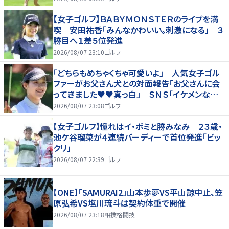
【女子ゴルフ】ＢＡＢＹＭＯＮＳＴＥＲのライブを満
喫 安田祐香「みんなかわいい。刺激になる」 ３
勝目へ１差５位発進
2026/08/07 23:10
ゴルフ
「どちらもめちゃくちゃ可愛いよ」 人気女子ゴル
ファーがお父さん犬との対面報告「お父さんに会
ってきました♥♥真っ白」 ＳＮＳ「イケメンなお
父さん」「白戸家入りするんですか？」
2026/08/07 23:08
ゴルフ
【女子ゴルフ】憧れはイ・ボミと勝みなみ ２３歳・
池ケ谷瑠菜が４連続バーディーで首位発進「ビッ
クリ」
2026/08/07 22:39
ゴルフ
【ONE】「SAMURAI2」山本歩夢VS平山諒中止、笠
原弘希VS塩川琉斗は契約体重で開催
2026/08/07 23:18
相撲格闘技