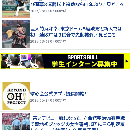
び開幕８連勝以上複数なら61年ぶり／見どころ
2026/08/08 07:00
野球
巨人竹丸和幸、東京ドーム５連敗だと新人では
初 連敗中は３試合で先制被弾／見どころ
2026/08/08 07:00
野球
球心会公式アプリ提供開始！
2026/05/27 00:00
野球
｢苦いデビュー戦になった｣立命館宇治vs有明戦
で聖地初ジャッジの女性審判、6回に自ら判定覆