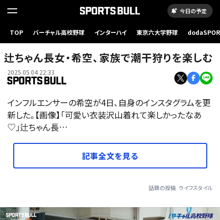
今日の予定
TOP
バーチャル高校野球
インターハイ
東京六大学野球
dodaSPO
（新しいタブ
辻ちゃん長女・希空、家族で潮干狩りを楽しむ
2025.05.04 22:33
インフルエンサーの希空が4日、自身のインスタグラムを更
新した。【画像】「可愛い衣装沢山着れて楽しかったなあ
♡」辻ちゃん長…
記事全文を見る
話題の投稿
ライフスタイル