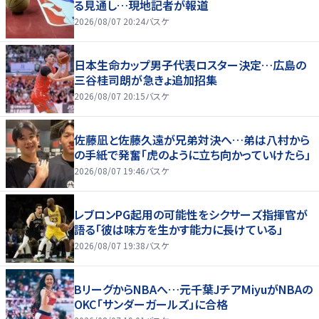
る見通し…現地記者が報道
2026/08/07 20:24
バスケ
日本生命カップ男子代表ロスター決定…広島の
三谷桂司朗が急きょ追加招集
2026/08/07 20:15
バスケ
佐藤凪と佐藤久遠が兄弟対決へ…弟は八村から
の手紙で発奮「虎のように立ち向かっていけたら」
2026/08/07 19:46
バスケ
レブロンPG起用の可能性をシクサーズ指揮官が
語る「彼は味方を生かす能力に長けている」
2026/08/07 19:38
バスケ
BリーグからNBAへ…元千葉JチアMiyuがNBAの
OKC「サンダーガールズ」に合格