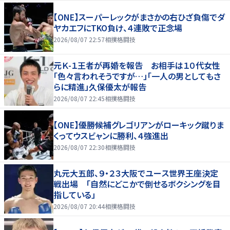
【ONE】スーパーレックがまさかの右ひざ負傷でダ
ヤカエフにTKO負け、４連敗で正念場
2026/08/07 22:57
相撲格闘技
元Ｋ-１王者が再婚を報告 お相手は１０代女性
「色々言われそうですが…」「一人の男としてもさ
らに精進」久保優太が報告
2026/08/07 22:45
相撲格闘技
【ONE】優勝候補グレゴリアンがローキック蹴りま
くってウスビャンに勝利、４強進出
2026/08/07 22:30
相撲格闘技
丸元大五郎、９・２３大阪でユース世界王座決定
戦出場 「自然にどこかで倒せるボクシングを目
指している」
2026/08/07 20:44
相撲格闘技