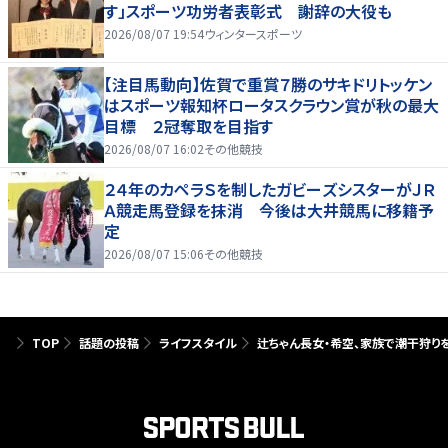
す」スポーツ功労者表彰式 謝辞の大役も
2026/08/07 19:54
ウィンタースポーツ
【注目馬動向】佐賀で重賞７勝のサキドリトッケン
はスポーツ報知杯ロータスクラウン賞が秋の最大
目標 ２冠奪取を目指す
2026/08/07 16:02
その他競技
２４年のカペラＳを制したガビーズシスターがＪＲ
Ａ競走馬登録を抹消 今後は大井競馬に移籍予
定
2026/08/07 15:06
その他競技
TOP
話題の投稿
ライフスタイル
辻ちゃん長女・希空、家族で潮干狩り