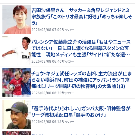
吉田沙保里さん サッカー＆角界レジェンドと３
家族旅行「このトリオ最高に好き」「めっちゃ楽しそ
う」
2026/08/08 07:00
サッカー
バレンシア佐藤龍之介の活躍は「もはやニュース
ではない」 日に日に濃くなる開幕スタメンの可
能性 現地メディアも主張「サイドに新たな選択
肢を提供する」
2026/08/08 06:40
サッカー
チョウ・キジェ就任レッズの吉凶、主力流出が止ま
らない横浜FM、町田の補強にアッパレ！ランコ京
都は【Jリーグ開幕｢初の秋春制｣の大激論】(3)
2026/08/08 06:30
サッカー
「選手時代よりうれしい」ガンバ大阪・明神監督が
リーグ戦初采配白星「選手のおかげ」
2026/08/08 06:15
サッカー