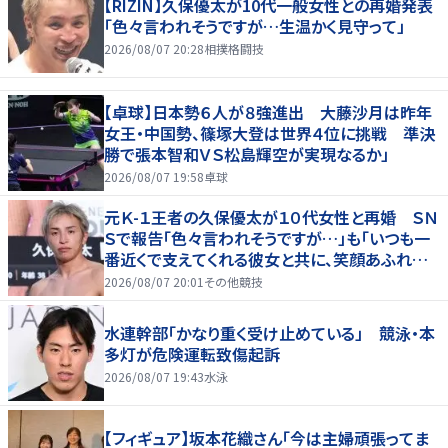
【RIZIN】久保優太が10代一般女性との再婚発表
「色々言われそうですが…生温かく見守って」
2026/08/07 20:28
相撲格闘技
【卓球】日本勢６人が８強進出 大藤沙月は昨年
女王・中国勢、篠塚大登は世界４位に挑戦 準決
勝で張本智和ＶＳ松島輝空が実現なるか」
2026/08/07 19:58
卓球
元Ｋ-１王者の久保優太が１０代女性と再婚 ＳＮ
Ｓで報告「色々言われそうですが…」も「いつも一
番近くで支えてくれる彼女と共に、笑顔あふれる
家庭を築いていきたい」
2026/08/07 20:01
その他競技
水連幹部「かなり重く受け止めている」 競泳・本
多灯が危険運転致傷起訴
2026/08/07 19:43
水泳
【フィギュア】坂本花織さん「今は主婦頑張ってま