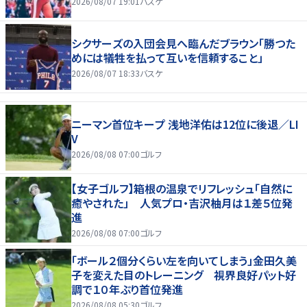
2026/08/07 19:01
バスケ
シクサーズの入団会見へ臨んだブラウン「勝つた
めには犠牲を払って互いを信頼すること」
2026/08/07 18:33
バスケ
ニーマン首位キープ 浅地洋佑は12位に後退／LI
V
2026/08/08 07:00
ゴルフ
【女子ゴルフ】箱根の温泉でリフレッシュ「自然に
癒やされた」 人気プロ・吉沢柚月は１差５位発
進
2026/08/08 07:00
ゴルフ
「ボール２個分くらい左を向いてしまう」金田久美
子を変えた目のトレーニング 視界良好パット好
調で１０年ぶり首位発進
2026/08/08 05:30
ゴルフ