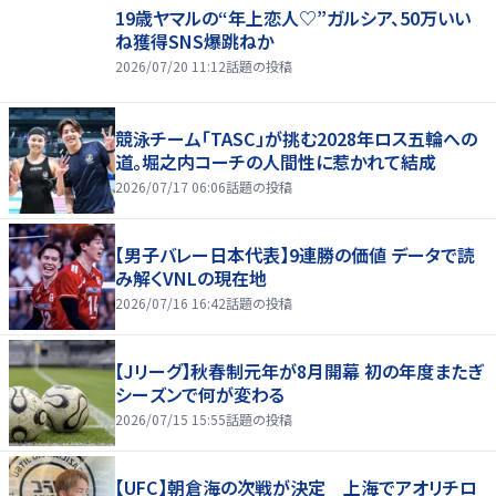
19歳ヤマルの“年上恋人♡”ガルシア、50万いい
ね獲得SNS爆跳ねか
2026/07/20 11:12
話題の投稿
競泳チーム「TASC」が挑む2028年ロス五輪への
道。堀之内コーチの人間性に惹かれて結成
2026/07/17 06:06
話題の投稿
【男子バレー日本代表】9連勝の価値 データで読
み解くVNLの現在地
2026/07/16 16:42
話題の投稿
【Jリーグ】秋春制元年が8月開幕 初の年度またぎ
シーズンで何が変わる
2026/07/15 15:55
話題の投稿
【UFC】朝倉海の次戦が決定 上海でアオリチロ