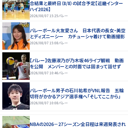
合結果と最終日（8/8）の試合予定【近畿インター
ハイ2026】
2026/08/07 15:25
バレー
バレーボール大友愛さん 日本代表の長女・美空
とディズニーシー カチューシャ着けて動画撮影
2026/08/07 15:08
バレー
【バレー】佐藤淑乃が乃木坂46ライブ観戦 動画
を公開 メンバーとの対面では固まって話せず
2026/08/07 10:46
バレー
バレーボール男子の石川祐希がVNL報告 五輪
切符がかかるアジア選手権へ「そしてここから」
2026/08/07 10:08
バレー
NBAの2026－27シーズン全日程は来週発表され