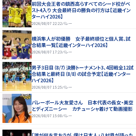
前回大会王者の鎮西高らすべてのシード校がベ
スト4入り 大会最終日の勝負の行方は【近畿イン
ターハイ2026】
2026/08/07 22:22
バレー
横浜隼人が初優勝 女子最終順位と個人賞、試
合結果一覧【近畿インターハイ2026】
2026/08/07 17:23
バレー
男子3日目（8/7）決勝トーナメント3、4回戦全12試
合結果と最終日（8/8）の試合予定【近畿インター
ハイ2026】
2026/08/07 15:25
バレー
バレーボール大友愛さん 日本代表の長女・美空
とディズニーシー カチューシャ着けて動画撮影
2026/08/07 15:08
バレー
「誰が何を言おうが、僕は日本人」八村塁が語った