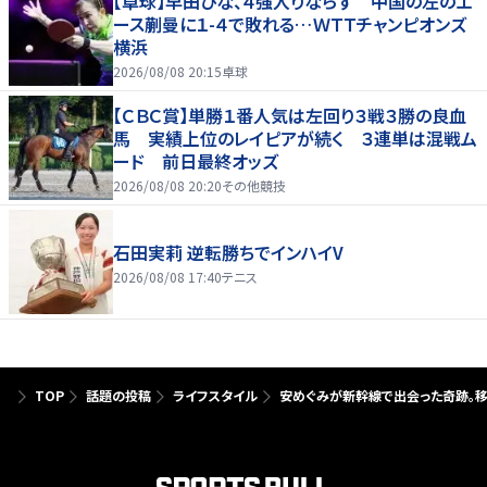
【卓球】早田ひな、４強入りならず 中国の左のエ
ース蒯曼に１-４で敗れる…ＷＴＴチャンピオンズ
横浜
2026/08/08 20:15
卓球
【ＣＢＣ賞】単勝１番人気は左回り３戦３勝の良血
馬 実績上位のレイピアが続く ３連単は混戦ム
ード 前日最終オッズ
2026/08/08 20:20
その他競技
石田実莉 逆転勝ちでインハイV
2026/08/08 17:40
テニス
TOP
話題の投稿
ライフスタイル
安めぐみが新幹線で出会った奇跡。