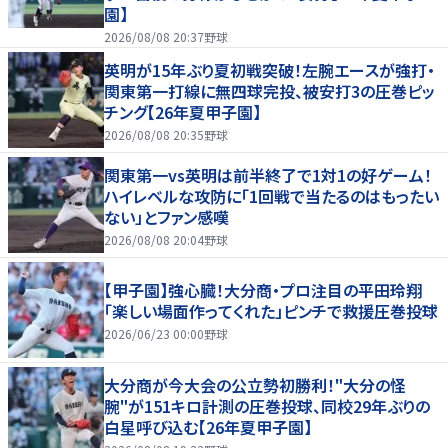
園】
2026/08/08 20:37
野球
英明が15年ぶり夏初戦突破！左腕エースが強打・
関東第一打線に無四球完投、被安打3の圧巻ピッ
チング【26年夏甲子園】
2026/08/08 20:35
野球
関東第一vs英明は前半終了で1対1の好ゲーム！
ハイレベルな攻防に「1回戦で当たるのはもったい
ない」とファン感嘆
2026/08/08 20:04
野球
【甲子園】強心臓！大分商・プロ注目の平田玲翔
「楽しい場面作ってくれた」ピンチで救援圧巻投球
2026/06/23 00:00
野球
大分商が今大会の公立勢初勝利！"大分の怪
腕"が151キロ計測の圧巻投球、同校29年ぶりの
白星呼び込む【26年夏甲子園】