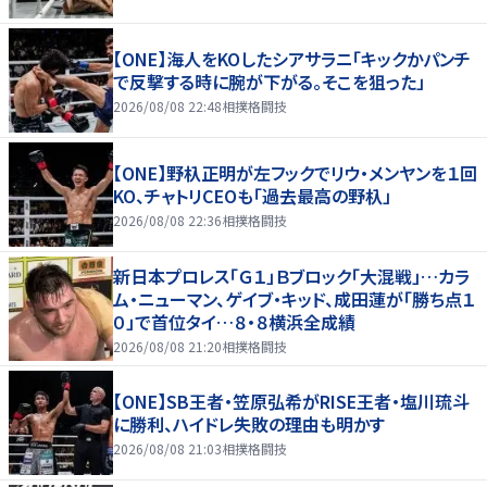
【ONE】海人をKOしたシアサラニ「キックかパンチ
で反撃する時に腕が下がる。そこを狙った」
2026/08/08 22:48
相撲格闘技
【ONE】野杁正明が左フックでリウ・メンヤンを１回
KO、チャトリCEOも「過去最高の野杁」
2026/08/08 22:36
相撲格闘技
新日本プロレス「Ｇ１」Ｂブロック「大混戦」…カラ
ム・ニューマン、ゲイブ・キッド、成田蓮が「勝ち点１
０」で首位タイ…８・８横浜全成績
2026/08/08 21:20
相撲格闘技
【ONE】SB王者・笠原弘希がRISE王者・塩川琉斗
に勝利、ハイドレ失敗の理由も明かす
2026/08/08 21:03
相撲格闘技