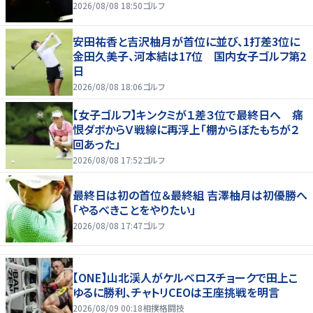
2026/08/08 18:50
ゴルフ
安田祐香と吉沢柚月が首位に並び、1打差3位に
金田久美子、河本結は17位 国内女子ゴルフ第2
日
2026/08/08 18:06
ゴルフ
【女子ゴルフ】キンクミが１差３位で最終日へ 痛
恨ダボからＶ戦線に再浮上「棚からぼたもちが２
回あった」
2026/08/08 17:52
ゴルフ
最終日は初の首位＆最終組 吉澤柚月は初優勝へ
「やるべきことをやりたい」
2026/08/08 17:47
ゴルフ
【ONE】山北渓人がケルベロスチョークで田上こ
ゆるに勝利、チャトリCEOは王座挑戦を明言
2026/08/09 00:18
相撲格闘技