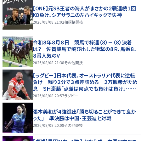
【ONE】元SB王者の海人がまさかの２戦連続１回
KO負け、シアサラニの左ハイキックで失神
2026/08/08 21:02
相撲格闘技
令和８年８月８日 競馬で枠連（８）－（８）決着
は？ 佐賀競馬で飛び出した衝撃の８Ｒ、馬番８、
８番人気のＶ
2026/08/08 21:38
その他競技
【ラグビー】日本代表、オーストラリア代表に逆転
負け 残り２分で３点差詰める ２万観衆がため
息 ＳＨ斎藤「点差は何点でも負けは負け」…前
半にＳＯ伊藤龍が先制トライ、３２ー３５で惜敗
2026/08/08 20:57
ラグビー
張本美和が４強進出「勝ち切ることができて良か
った」 準決勝は中国・王芸迪と対戦
2026/08/08 20:08
その他競技