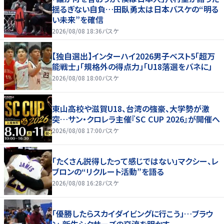
揺るぎない自負…田臥勇太は日本バスケの“明る
い未来”を確信
2026/08/08 18:36
バスケ
【独自選出】インターハイ2026男子ベスト5「超万
能戦士」「規格外の得点力」「U18落選をバネに」
2026/08/08 18:00
バスケ
東山高校や滋賀U18、台湾の強豪、大学勢が激
突…サン・クロレラ主催『SC CUP 2026』が開催へ
2026/08/08 17:00
バスケ
「たくさん説得したって感じではない」マクシー、レ
ブロンの“リクルート活動”を語る
2026/08/08 16:28
バスケ
「優勝したらスカイダイビングに行こう」…ブラウ