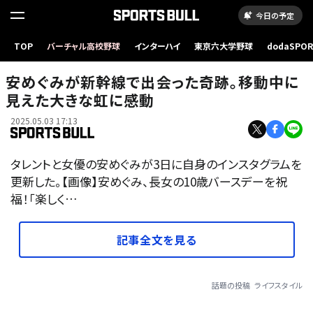
今日の予定
TOP
バーチャル高校野球
インターハイ
東京六大学野球
dodaSPO
（新しいタブ
安めぐみが新幹線で出会った奇跡。移動中に
見えた大きな虹に感動
2025.05.03 17:13
タレントと女優の安めぐみが3日に自身のインスタグラムを
更新した。【画像】安めぐみ、長女の10歳バースデーを祝
福！「楽しく…
記事全文を見る
話題の投稿
ライフスタイル