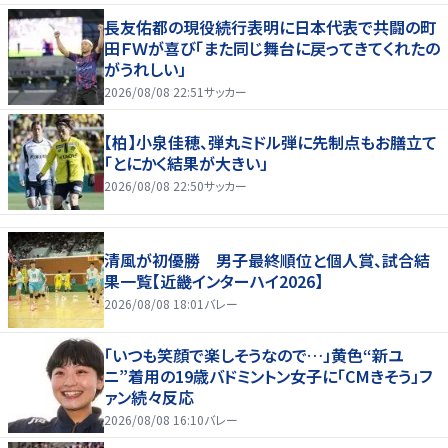
長友佑都の現役続行表明に日本代表で共闘の町
田ＦＷが喜び「また同じ舞台に戻ってきてくれたの
がうれしい」
2026/08/08 22:51
サッカー
【柏】小泉佳穂、弾丸ミドル弾に先制点もお膳立て
「とにかく結果が大きい」
2026/08/08 22:50
サッカー
清風が初優勝 男子最終順位と個人賞、試合結
果一覧【近畿インターハイ2026】
2026/08/08 18:01
バレー
「いつも笑顔で楽しそうなので…」黄色“新ユ
ニ”着用の19歳バドミントン女子に「CMきそう」フ
ァン続々反応
2026/08/08 16:10
バレー