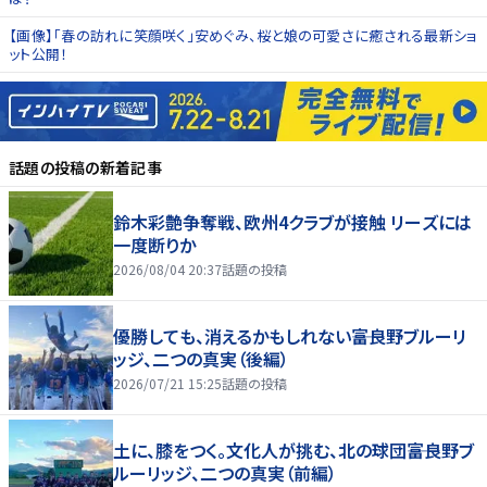
【画像】「春の訪れに笑顔咲く」安めぐみ、桜と娘の可愛さに癒される最新ショ
ット公開！
話題の投稿
の新着記事
鈴木彩艶争奪戦、欧州4クラブが接触 リーズには
一度断りか
2026/08/04 20:37
話題の投稿
優勝しても、消えるかもしれない――富良野ブルーリ
ッジ、二つの真実（後編）
2026/07/21 15:25
話題の投稿
土に、膝をつく。文化人が挑む、北の球団――富良野ブ
ルーリッジ、二つの真実（前編）