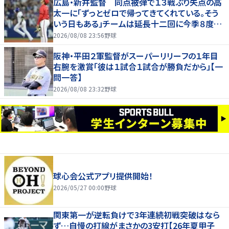
広島・新井監督 同点被弾で１３戦ぶり失点の高
太一に「ずっとゼロで帰ってきてくれている。そう
いう日もある」チームは延長十二回に今季８度目
サヨナラ負け
2026/08/08 23:56
野球
阪神・平田２軍監督がスーパーリリーフの１年目
右腕を激賞「彼は１試合１試合が勝負だから」【一
問一答】
2026/08/08 23:32
野球
球心会公式アプリ提供開始！
2026/05/27 00:00
野球
関東第一が逆転負けで3年連続初戦突破はなら
ず…自慢の打線がまさかの3安打【26年夏甲子