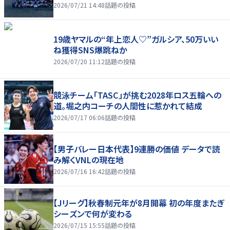
2026/07/21 14:48
話題の投稿
19歳ヤマルの“年上恋人♡”ガルシア、50万いい
ね獲得SNS爆跳ねか
2026/07/20 11:12
話題の投稿
競泳チーム「TASC」が挑む2028年ロス五輪への
道。堀之内コーチの人間性に惹かれて結成
2026/07/17 06:06
話題の投稿
【男子バレー日本代表】9連勝の価値 データで読
み解くVNLの現在地
2026/07/16 16:42
話題の投稿
【Jリーグ】秋春制元年が8月開幕 初の年度またぎ
シーズンで何が変わる
2026/07/15 15:55
話題の投稿