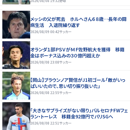
2026/08/08 19:32
野球
メッシの父が死去 ホルヘさん６８歳…長年の闘
病生活 入退院繰り返す
2026/08/09 00:42
サッカー
オランダ１部ＰＳＶがＭＦ佐野航大を獲得 移籍
金はボーナス込みの３０億円超えか
2026/08/08 23:08
サッカー
【岡山】ブラウンノア賢信がJ1初ゴール「敵がいっ
ぱいいたので、思い切り振り抜いた」
2026/08/08 22:55
サッカー
「大きなサプライズがない限り」バルセロナFWフェ
ラン・トーレス 移籍金92億円でパリSGへ
2026/08/08 22:51
サッカー