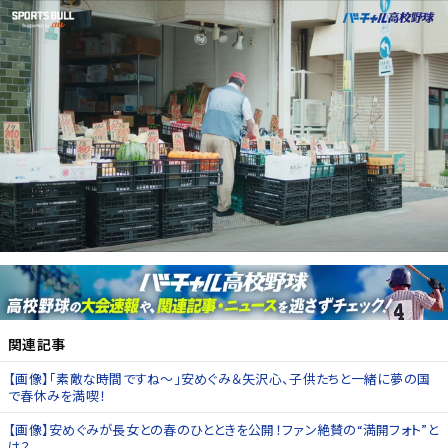
関連記事
【画像】「素敵な時間ですね〜」安めぐみ＆矢沢心、子供たちと一緒に夢の国
で春休みを満喫！
【画像】安めぐみが長女との春のひとときを公開！ファン絶賛の“満開フォト”と
は？