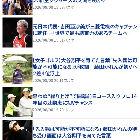
ン、新生シクサーズの交流を明かす
2026/08/08 15:53
バスケ
元日本代表・吉田亜沙美が三菱電機のキャプテン
に就任…「世界で最も結束力のあるチームへ」
2026/08/08 15:51
バスケ
【女子ゴルフ】大谷翔平を育てた言葉「先入観は可
能が不可能になる」が教訓 藤田かれんが初Ｖへ
２差４位浮上
2026/08/08 20:11
ゴルフ
思わぬ“繰り上げ”で開幕前日コース入り プロ14
年目の辻梨恵に初Vチャンス
2026/08/08 19:23
ゴルフ
「先入観は可能が不可能になる」 藤田かれんの待
ち受け画面は大谷翔平を育てた言葉