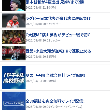
張本智和が4強進出 兄妹Vまで2勝
2026/08/08 21:10
卓球
ラグビー日本代表が豪代表に逆転負け
2026/08/08 20:57
ラグビー
C大阪MF横山夢樹がデビュー戦で初G
2026/08/08 20:52
サッカー
西武・小島大河が逆転HRで連敗止める
2026/08/08 20:38
野球
夏の甲子園 全試合無料ライブ配信！
2026/04/13 00:00
野球
全30競技を完全無料でライブ配信！
2025/06/20 00:00
インターハイ(インハイ.tv)