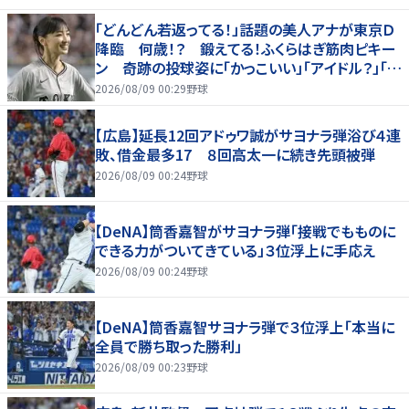
「どんどん若返ってる！」話題の美人アナが東京Ｄ
降臨 何歳！？ 鍛えてる！ふくらはぎ筋肉ピキー
ン 奇跡の投球姿に「かっこいい」「アイドル？」「女
神」
2026/08/09 00:29
野球
【広島】延長12回アドゥワ誠がサヨナラ弾浴び４連
敗、借金最多17 ８回高太一に続き先頭被弾
2026/08/09 00:24
野球
【DeNA】筒香嘉智がサヨナラ弾「接戦でもものに
できる力がついてきている」３位浮上に手応え
2026/08/09 00:24
野球
【DeNA】筒香嘉智サヨナラ弾で３位浮上「本当に
全員で勝ち取った勝利」
2026/08/09 00:23
野球