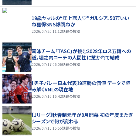
19歳ヤマルの“年上恋人♡”ガルシア、50万いい
ね獲得SNS爆跳ねか
2026/07/20 11:12
話題の投稿
競泳チーム「TASC」が挑む2028年ロス五輪への
道。堀之内コーチの人間性に惹かれて結成
2026/07/17 06:06
話題の投稿
【男子バレー日本代表】9連勝の価値 データで読
み解くVNLの現在地
2026/07/16 16:42
話題の投稿
【Jリーグ】秋春制元年が8月開幕 初の年度またぎ
シーズンで何が変わる
2026/07/15 15:55
話題の投稿