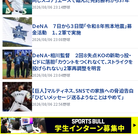
同じスコア」エースで臨んだ完封勝利から37年
2026/08/06 23:14
野球
ＤｅＮＡ ７日から３日間「令和８年熊本地震」募
金活動 １、２軍で実施
2026/08/06 23:08
野球
ＤｅＮＡ・相川監督 ２回８失点ＫＯの新助っ投・
ビドに落胆「カウントをつくれなくて、ストライクを
投げられない」２軍再調整を明言
2026/08/06 23:04
野球
【巨人】マルティネス、SNSでの家族への脅迫告白
「ひどいメッセージ送るようなことはやめて」
2026/08/06 22:56
野球