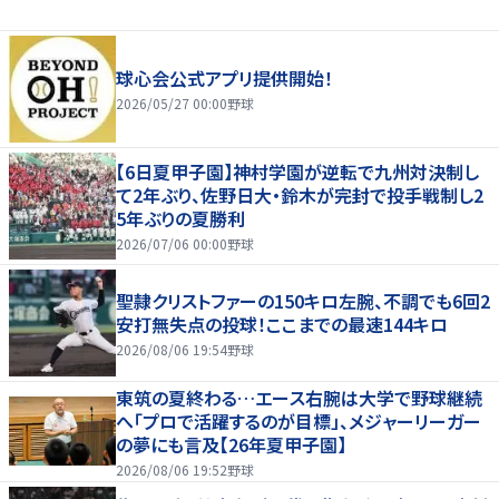
球心会公式アプリ提供開始！
2026/05/27 00:00
野球
【6日夏甲子園】神村学園が逆転で九州対決制し
て2年ぶり、佐野日大・鈴木が完封で投手戦制し2
5年ぶりの夏勝利
2026/07/06 00:00
野球
聖隷クリストファーの150キロ左腕、不調でも6回2
安打無失点の投球！ここまでの最速144キロ
2026/08/06 19:54
野球
東筑の夏終わる…エース右腕は大学で野球継続
へ「プロで活躍するのが目標」、メジャーリーガー
の夢にも言及【26年夏甲子園】
2026/08/06 19:52
野球