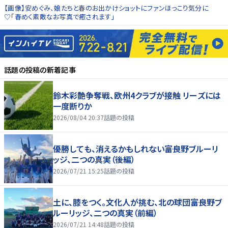
【画像】安めぐみ、娘たちと春のお出かけショットにファンほっこり気分に
♡「春めく素敵なお写真で癒されます」
話題の投稿
の新着記事
鈴木彩艶争奪戦、欧州4クラブが接触 リーズには
一度断りか
2026/08/04 20:37
話題の投稿
優勝しても、消えるかもしれない――富良野ブルーリ
ッジ、二つの真実（後編）
2026/07/21 15:25
話題の投稿
土に、膝をつく。文化人が挑む、北の球団――富良野ブ
ルーリッジ、二つの真実（前編）
2026/07/21 14:48
話題の投稿