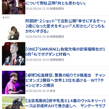
について野杁正明「何とも思わない」
2026/08/06 21:03
相撲格闘技
阿部詩“２ショット”で近影公開「幸せにするぞ〜」
２歳になった愛犬をギュッ！「人形かと」「どっちも
かわいすぎる」
2026/08/06 20:40
相撲格闘技
【ONE】「SAMURAI2」負傷欠場の安保瑠輝也が1
0月「4」でボグダンと対戦へ
2026/08/06 20:01
相撲格闘技
【卓球】松島輝空、驚異の粘りで８強進出 チャン
ピオンズ２勝目へ世界１３位を退ける…ＷＴＴチ
ャンピオンズ横浜
2026/08/06 20:35
卓球
【注目馬動向】府中牝馬Ｓ１４着のヴァルキリーバ
ースは京成杯ＡＨで巻き返しへ サンデーサラブ