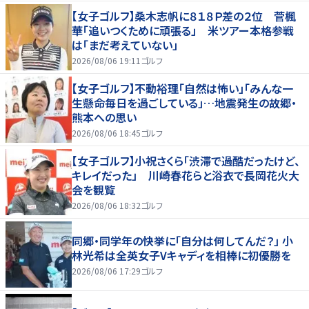
【女子ゴルフ】桑木志帆に８１８Ｐ差の２位 菅楓
華「追いつくために頑張る」 米ツアー本格参戦
は「まだ考えていない」
2026/08/06 19:11
ゴルフ
【女子ゴルフ】不動裕理「自然は怖い」「みんな一
生懸命毎日を過ごしている」…地震発生の故郷・
熊本への思い
2026/08/06 18:45
ゴルフ
【女子ゴルフ】小祝さくら「渋滞で過酷だったけど、
キレイだった」 川崎春花らと浴衣で長岡花火大
会を観覧
2026/08/06 18:32
ゴルフ
同郷・同学年の快挙に「自分は何してんだ？」 小
林光希は全英女子Vキャディを相棒に初優勝を
2026/08/06 17:29
ゴルフ