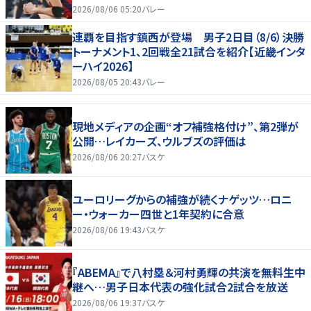
2026/08/06 05:20
バレー
連覇を目指す鎮西が登場 男子2日目（8/6）決勝
トーナメント1、2回戦全21試合を紹介【近畿インタ
ーハイ2026】
2026/08/05 20:43
バレー
現地メディアの企画“オフ補強格付け”、第2弾が
公開…レイカーズ、ウルブズの評価は
2026/08/06 20:27
バスケ
ユーロリーグからの補強が続くナゲッツ…ロニ
ー・ウォーカー四世と1年契約に合意
2026/08/06 19:43
バスケ
『ABEMA』で八村塁＆河村勇輝の共演を無料生中
継へ…男子日本代表の強化試合2試合を放送
2026/08/06 19:37
バスケ