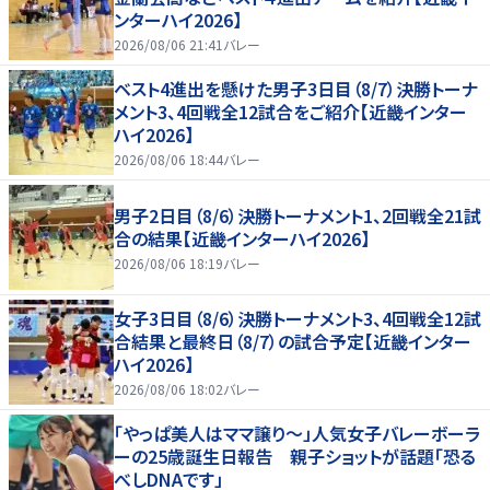
ンターハイ2026】
2026/08/06 21:41
バレー
ベスト4進出を懸けた男子3日目（8/7）決勝トーナ
メント3、4回戦全12試合をご紹介【近畿インター
ハイ2026】
2026/08/06 18:44
バレー
男子2日目（8/6）決勝トーナメント1、2回戦全21試
合の結果【近畿インターハイ2026】
2026/08/06 18:19
バレー
女子3日目（8/6）決勝トーナメント3、4回戦全12試
合結果と最終日（8/7）の試合予定【近畿インター
ハイ2026】
2026/08/06 18:02
バレー
「やっぱ美人はママ譲り～」人気女子バレーボーラ
ーの25歳誕生日報告 親子ショットが話題「恐る
べしDNAです」