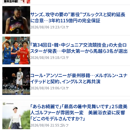
サンズ、攻守の要の”悪役”ブルックスと契約延長
に合意…3年約115億円の完全保証
2026/08/06 19:23
バスケ
「第34回日・韓・中ジュニア交流競技会」の大会ロ
スターが発表…中部大第一から馬越ら3名が選出
2026/08/06 19:18
バスケ
コール・アンソニーが豪州移籍…メルボルン・ユナ
イテッドと契約、イングルスと再共演
2026/08/06 19:06
バスケ
「あらお綺麗で」「最高の暑中見舞いです」２５歳美
人ゴルファーが雰囲気一変 美麗浴衣姿に反響
「どこのモデルさんですか？」
2026/08/06 21:55
ゴルフ