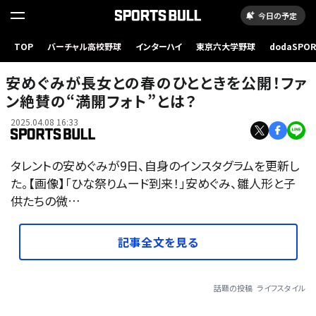
今日の予定
TOP
バーチャル高校野球
インターハイ
東京六大学野球
dodaSPO
（新しいタブ
安めぐみが長女との春のひとときを公開！ファ
ン絶賛の“満開フォト”とは？
2025.04.08 16:33
タレントの安めぐみが9日、自身のインスタグラムを更新し
た。【画像】「ひな祭りムード到来！」安めぐみ、雛人形と子
供たちの微…
記事全文を見る
話題の投稿
ライフスタイル