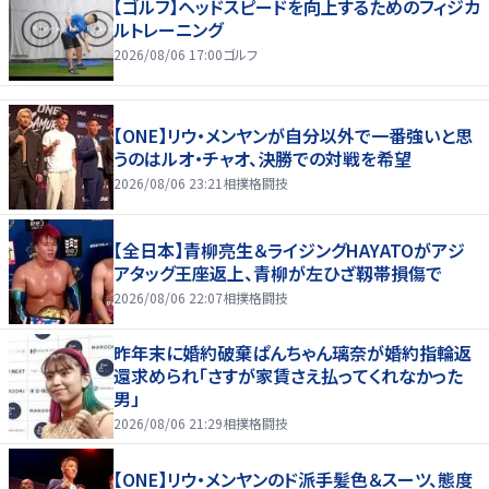
【ゴルフ】ヘッドスピードを向上するためのフィジカ
ルトレーニング
2026/08/06 17:00
ゴルフ
【ONE】リウ・メンヤンが自分以外で一番強いと思
うのはルオ・チャオ、決勝での対戦を希望
2026/08/06 23:21
相撲格闘技
【全日本】青柳亮生＆ライジングHAYATOがアジ
アタッグ王座返上、青柳が左ひざ靱帯損傷で
2026/08/06 22:07
相撲格闘技
昨年末に婚約破棄ぱんちゃん璃奈が婚約指輪返
還求められ「さすが家賃さえ払ってくれなかった
男」
2026/08/06 21:29
相撲格闘技
【ONE】リウ・メンヤンのド派手髪色＆スーツ、態度