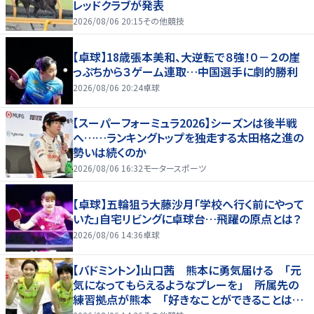
レッドクラブが発表
2026/08/06 20:15
その他競技
【卓球】18歳張本美和、大逆転で８強！０－２の崖
っぷちから３ゲーム連取…中国選手に劇的勝利
2026/08/06 20:24
卓球
【スーパーフォーミュラ2026】シーズンは後半戦
へ……ランキングトップを独走する太田格之進の
勢いは続くのか
2026/08/06 16:32
モータースポーツ
【卓球】五輪狙う大藤沙月「学校へ行く前にやって
いた」自宅リビングに卓球台…飛躍の原点とは？
2026/08/06 14:36
卓球
【バドミントン】山口茜 熊本に勇気届ける 「元
気になってもらえるようなプレーを」 所属先の
練習拠点が熊本 「好きなことができることは当