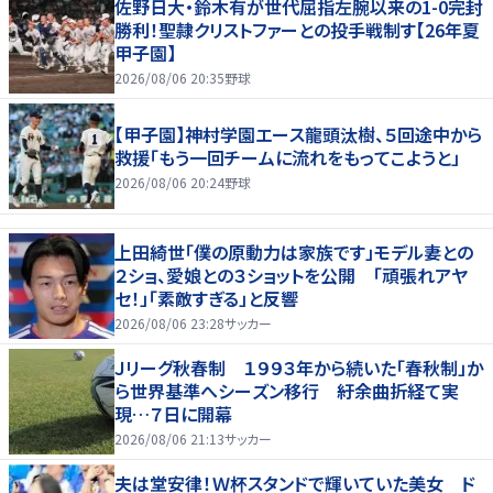
佐野日大・鈴木有が世代屈指左腕以来の1-0完封
勝利！聖隷クリストファーとの投手戦制す【26年夏
甲子園】
2026/08/06 20:35
野球
【甲子園】神村学園エース龍頭汰樹、５回途中から
救援「もう一回チームに流れをもってこようと」
2026/08/06 20:24
野球
上田綺世「僕の原動力は家族です」モデル妻との
２ショ、愛娘との３ショットを公開 「頑張れアヤ
セ！」「素敵すぎる」と反響
2026/08/06 23:28
サッカー
Ｊリーグ秋春制 １９９３年から続いた「春秋制」か
ら世界基準へシーズン移行 紆余曲折経て実
現…７日に開幕
2026/08/06 21:13
サッカー
夫は堂安律！Ｗ杯スタンドで輝いていた美女 ド