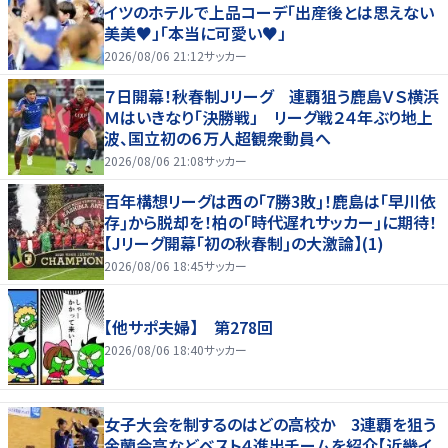
イツのホテルで上品コーデ「出産後とは思えない
美美♥」「本当に可愛い♥」
2026/08/06 21:12
サッカー
７日開幕！秋春制Ｊリーグ 連覇狙う鹿島ＶＳ横浜
Ｍはいきなり「決勝戦」 リーグ戦２４年ぶり地上
波、国立初の６万人超観衆動員へ
2026/08/06 21:08
サッカー
百年構想リーグは西の｢7勝3敗｣！鹿島は｢早川依
存｣から脱却を！柏の｢時代遅れサッカー｣に期待！
【Jリーグ開幕｢初の秋春制｣の大激論】(1)
2026/08/06 18:45
サッカー
【他サポ夫婦】 第278回
2026/08/06 18:40
サッカー
女子大会を制するのはどの高校か 3連覇を狙う
金蘭会高などベスト４進出チームを紹介【近畿イ