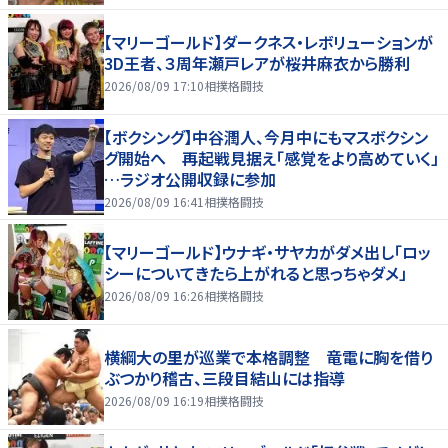
【マリーゴールド】ダークネス・レボリューションが
3D王者、３周年瀬戸レアが桜井麻衣から勝利
2026/08/09 17:10
相撲格闘技
【ボクシング】中谷潤人、今月中にもマスボクシン
グ開始へ 再起戦見据え「感覚をより高めていく」
…ラジオ公開収録に参加
2026/08/09 16:41
相撲格闘技
【マリーゴールド】ウナギ・サヤカがダメ出し「ロッ
シーについてきたら上がれると思っちゃダメ」
2026/08/09 16:26
相撲格闘技
横綱大の里が巡業で本格調整 竜電に胸を借り
ぶつかり稽古、三段目結山には指導
2026/08/09 16:19
相撲格闘技