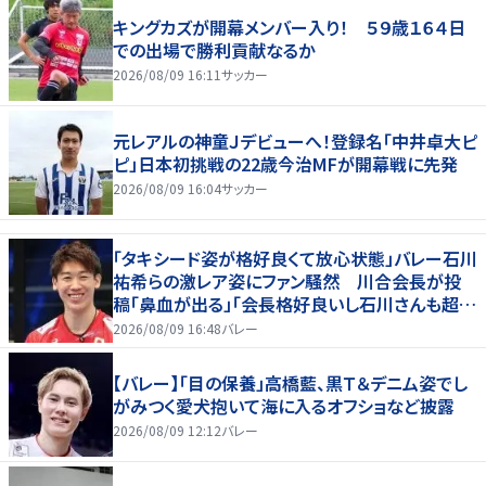
キングカズが開幕メンバー入り！ ５９歳１６４日
での出場で勝利貢献なるか
2026/08/09 16:11
サッカー
元レアルの神童Ｊデビューへ！登録名「中井卓大ピ
ピ」日本初挑戦の22歳今治MFが開幕戦に先発
2026/08/09 16:04
サッカー
「タキシード姿が格好良くて放心状態」バレー石川
祐希らの激レア姿にファン騒然 川合会長が投
稿「鼻血が出る」「会長格好良いし石川さんも超格
好いい」
2026/08/09 16:48
バレー
【バレー】「目の保養」高橋藍、黒Ｔ＆デニム姿でし
がみつく愛犬抱いて海に入るオフショなど披露
2026/08/09 12:12
バレー