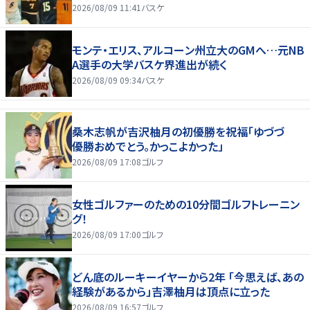
2026/08/09 11:41
バスケ
モンテ・エリス、アルコーン州立大のGMへ…元NB
A選手の大学バスケ界進出が続く
2026/08/09 09:34
バスケ
桑木志帆が吉沢柚月の初優勝を祝福「ゆづづ
優勝おめでとう。かっこよかった」
2026/08/09 17:08
ゴルフ
女性ゴルファーのための10分間ゴルフトレーニン
グ！
2026/08/09 17:00
ゴルフ
どん底のルーキーイヤーから2年 「今思えば、あの
経験があるから」吉澤柚月は頂点に立った
2026/08/09 16:57
ゴルフ