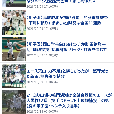
なダメージ」愛媛大会無失策も痛恨ミス
2026/08/09 17:10
野球
【甲子園】鳥取城北が初戦敗退 加藤重雄監督
「下浦に頼りすぎました」県勢は全国11連敗
2026/08/09 17:16
野球
【甲子園】岡山学芸館166センチ左腕田路惣一
朗“ほぼ完投”初戦飾る「バックと打線を信じて」
2026/08/09 16:48
野球
エース築山「力不足」と悔しがったが 堅守光っ
た新田、無失策で惜敗
2026/08/09 16:00
野球
2年ぶり出場の鳴門渦潮は全試合登板のエースが
大黒柱！2番手投手はドラフト上位候補投手の弟
【夏の甲子園・ベンチ入り選手】
2026/06/18 00:00
野球