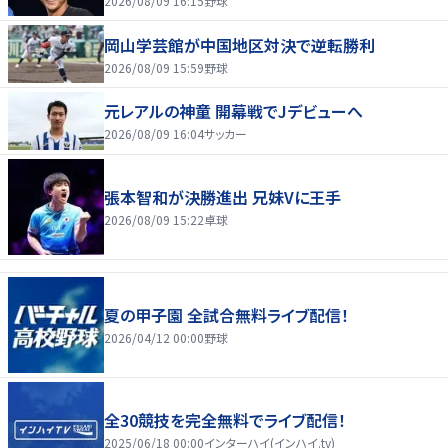
2026/08/09 16:15
野球
岡山学芸館が中国地区対決で逆転勝利
2026/08/09 15:59
野球
元レアルの神童 開幕戦でJデビューへ
2026/08/09 16:04
サッカー
張本智和が決勝進出 兄妹Vに王手
2026/08/09 15:22
卓球
夏の甲子園 全試合無料ライブ配信！
2026/04/12 00:00
野球
全30競技を完全無料でライブ配信！
2025/06/18 00:00
インターハイ(インハイ.tv)