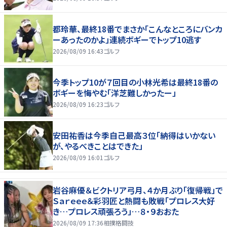
都玲華、最終18番でまさか「こんなところにバンカ
ーあったのかよ」連続ボギーでトップ10逃す
2026/08/09 16:43
ゴルフ
今季トップ10が７回目の小林光希は最終18番の
ボギーを悔やむ「洋芝難しかったー」
2026/08/09 16:23
ゴルフ
安田祐香は今季自己最高３位「納得はいかない
が、やるべきことはできた」
2026/08/09 16:01
ゴルフ
岩谷麻優＆ビクトリア弓月、４か月ぶり「復帰戦」で
Ｓａｒｅｅｅ＆彩羽匠と熱闘も敗戦「プロレス大好
き…プロレス頑張ろう」…８・９おおた
2026/08/09 17:36
相撲格闘技