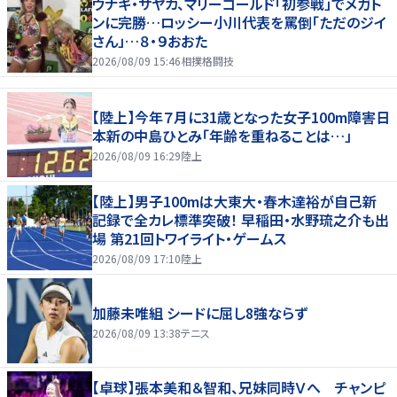
ウナギ・サヤカ、マリーゴールド「初参戦」でメガト
ンに完勝…ロッシー小川代表を罵倒「ただのジイ
さん」…８・９おおた
2026/08/09 15:46
相撲格闘技
【陸上】今年７月に31歳となった女子100m障害日
本新の中島ひとみ「年齢を重ねることは…」
2026/08/09 16:29
陸上
【陸上】男子100mは大東大・春木達裕が自己新
記録で全カレ標準突破！ 早稲田・水野琉之介も出
場 第21回トワイライト・ゲームス
2026/08/09 17:10
陸上
加藤未唯組 シードに屈し8強ならず
2026/08/09 13:38
テニス
【卓球】張本美和＆智和、兄妹同時Ｖへ チャンピ