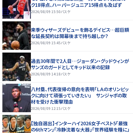
ク18得点、ハーパージュニア15得点も及ばず
2026/08/09 15:50
バスケ
来季ウィザーズデビューを飾るデイビス…超巨額
な延長契約は開幕後まで持ち越しか？
2026/08/09 15:45
バスケ
過去30年間で2人目…ジョーダン・グッドウィンが
サンズのガードとしてキッド以来の記録
2026/08/09 14:18
バスケ
八村塁、代表復帰の意向を表明「ＬＡのオリンピッ
クに向けて頑張っていきたい」 サンジャポの取
材を受けた衝撃理由
2026/08/09 12:15
バスケ
【独自選出】インターハイ2026女子ベスト5「最強
の6thマン」「冷静沈着な大器」「世界経験を糧に」