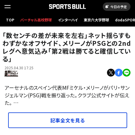
今日の予定
TOP
バーチャル高校野球
インターハイ
東京六大学野球
dodaSPO
写真：Getty Images
（新しいタブ
「数センチの差が未来を左右」ネット揺らすも
わずかなオフサイド、メリーノがPSGとの2nd
レグへ意気込み「第2戦は勝てると確信してい
る」
2025.04.30 17:25
アーセナルのスペイン代表MFミケル・メリーノがパリ・サン
ジェルマン(PSG)戦を振り返った。クラブ公式サイトが伝え
た。 …
記事全文を見る