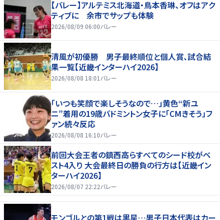
【バレー】アルテミス北海道・鳥本香琳、オフはアク
ティブに 余市でサップも体験
2026/08/09 06:00
バレー
清風が初優勝 男子最終順位と個人賞、試合結
果一覧【近畿インターハイ2026】
2026/08/08 18:01
バレー
「いつも笑顔で楽しそうなので…」黄色“新ユ
ニ”着用の19歳バドミントン女子に「CMきそう」フ
ァン続々反応
2026/08/08 16:10
バレー
前回大会王者の鎮西高らすべてのシード校がベ
スト4入り 大会最終日の勝負の行方は【近畿イン
ターハイ2026】
2026/08/07 22:22
バレー
モンゴルとの第1戦は黒星…男子日本代表はカー