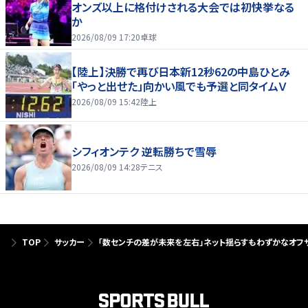
オンズ以上に格付けされる大会では初快挙なる
か
2026/08/09 17:20
卓球
【陸上】決勝で再び日本新12秒62の中島ひとみ
「やっと出せた」向かい風でも予選と同タイムＶ
2026/08/09 15:42
陸上
シフィオンテク 逆転勝ちで雪辱
2026/08/09 14:28
テニス
TOP
サッカー
「数センチの差が未来を左右」ネット揺らすもわずかなオフサ