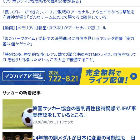
リバ「ポジティブな気持ちで臨む必要がある」
「良いプレーができた」ホームで敗戦のアーセナル、アウェイでのPSG撃破を
守護神が誓う「どんなチームにだって勝てると確信している」
【動画】【メモリアル】新星・ヌワネリがアーセナルで初ゴール
｢まだハーフタイム｣ 逆転での決勝進出に自信を見せるアルテタ監督 ｢実力
差は僅かだった｣
「特別な夜、歴史的な夜」レアル戦で2試合連続POTMのライス、自信を持って
CLを戦う「目標はただ1つ。この大会で優勝すること」
サッカー
の新着記事
韓国サッカー協会の審判員性接待疑惑でJFA「事
実確認をしているところ」
2026/08/09 17:19
サッカー
14年前の銅メダルが日本に変更の可能性も 日