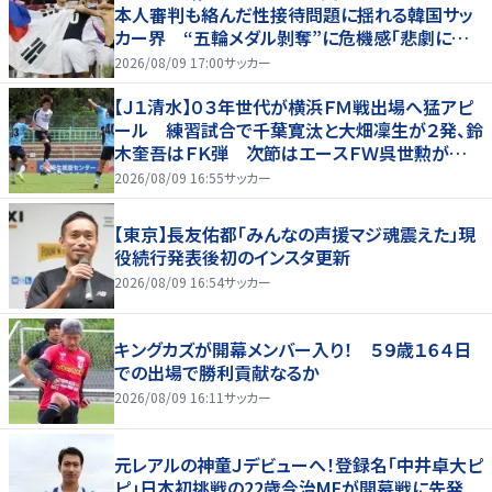
本人審判も絡んだ性接待問題に揺れる韓国サッ
カー界 “五輪メダル剝奪”に危機感「悲劇に見
舞われる」
2026/08/09 17:00
サッカー
【Ｊ１清水】０３年世代が横浜ＦＭ戦出場へ猛アピ
ール 練習試合で千葉寛汰と大畑凜生が２発、鈴
木奎吾はＦＫ弾 次節はエースＦＷ呉世勲が出
場停止
2026/08/09 16:55
サッカー
【東京】長友佑都「みんなの声援マジ魂震えた」現
役続行発表後初のインスタ更新
2026/08/09 16:54
サッカー
キングカズが開幕メンバー入り！ ５９歳１６４日
での出場で勝利貢献なるか
2026/08/09 16:11
サッカー
元レアルの神童Ｊデビューへ！登録名「中井卓大ピ
ピ」日本初挑戦の22歳今治MFが開幕戦に先発