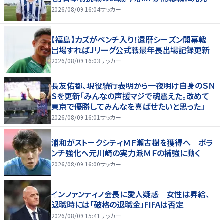
2026/08/09 16:04
サッカー
【福島】カズがベンチ入り！還暦シーズン開幕戦
出場すればＪリーグ公式戦最年長出場記録更新
2026/08/09 16:03
サッカー
長友佑都、現役続行表明から一夜明け自身のＳＮ
Ｓを更新「みんなの声援マジで魂震えた。改めて
東京で優勝してみんなを喜ばせたいと思った」
2026/08/09 16:01
サッカー
浦和がストークシティＭＦ瀬古樹を獲得へ ボラ
ンチ強化へ元川崎の実力派ＭＦの補強に動く
2026/08/09 16:00
サッカー
インファンティノ会長に愛人疑惑 女性は昇給、
退職時には「破格の退職金」FIFAは否定
2026/08/09 15:41
サッカー