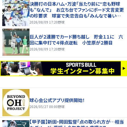
決勝打の日本ハム・万波「当たり前に“恋も野球
も”なんで」 お立ち台でファンにボード文言変更
の珍要求 球宴で失恋告白も「みんなで暑い夏
にしましょう！」
2026/08/09 17:20
野球
巨人が２連勝でカード勝ち越し 貯金１１に 六
回に集中打で４得点逆転 小笠原が２勝目
2026/08/09 17:20
野球
球心会公式アプリ提供開始！
2026/05/27 00:00
野球
【甲子園】新田・岡田監督「点の取られ方が…相当