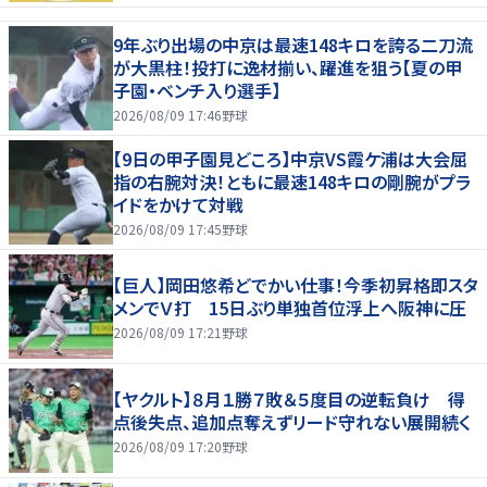
9年ぶり出場の中京は最速148キロを誇る二刀流
が大黒柱！投打に逸材揃い、躍進を狙う【夏の甲
子園・ベンチ入り選手】
2026/08/09 17:46
野球
【9日の甲子園見どころ】中京VS霞ケ浦は大会屈
指の右腕対決！ともに最速148キロの剛腕がプラ
イドをかけて対戦
2026/08/09 17:45
野球
【巨人】岡田悠希どでかい仕事！今季初昇格即スタ
メンでＶ打 15日ぶり単独首位浮上へ阪神に圧
2026/08/09 17:21
野球
【ヤクルト】８月１勝７敗＆５度目の逆転負け 得
点後失点、追加点奪えずリード守れない展開続く
2026/08/09 17:20
野球