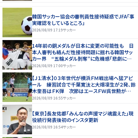
韓国サッカー協会の審判員性接待疑惑でJFA「事
実確認をしているところ」
2026/08/09 17:19
サッカー
14年前の銅メダルが日本に変更の可能性も 日
本人審判も絡んだ性接待問題に揺れる韓国サッ
カー界 “五輪メダル剝奪”に危機感「悲劇に見
舞われる」
2026/08/09 17:00
サッカー
【Ｊ１清水】０３年世代が横浜ＦＭ戦出場へ猛アピ
ール 練習試合で千葉寛汰と大畑凜生が２発、鈴
木奎吾はＦＫ弾 次節はエースＦＷ呉世勲が出
場停止
2026/08/09 16:55
サッカー
【東京】長友佑都「みんなの声援マジ魂震えた」現
役続行発表後初のインスタ更新
2026/08/09 16:54
サッカー