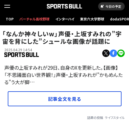
今日の予定
TOP
バーチャル高校野球
インターハイ
東京六大学野球
dodaSPO
（新しいタブ
「なんか神々しいw」声優・上坂すみれの”宇
宙を背にした”シュールな画像が話題に
2025.04.29 14:54
声優の上坂すみれが29日、自身のXを更新した。【画像】
「不思議面白い世界観！」声優・上坂すみれが”かもめんた
る”う大が脚…
記事全文を見る
話題の投稿
ライフスタイル