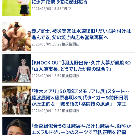
に永井花奈 3位に安田祐香
2026/08/09 13:53
ゴルフ
義ノ富士、被災実家は水道復旧「だいぶ片付けは
進んでる」父の焼き肉店も営業再開へ
2026/08/09 15:22
相撲格闘技
【KNOCK OUT】羽曳野出身・久井大夢が凱旋KO
「山入端市長、どうでしたか僕の試合？」
2026/08/09 13:52
相撲格闘技
「猪木×アリ」５０周年「メモリアル展」スタート…
藤波辰爾＆藤原喜明＆初代タイガー＆前田日明
が歴史的な一戦を語る「格闘技の原点」…京王プ
ラザホテルで３１日まで
2026/08/09 12:38
相撲格闘技
「全身緑似合うのは魔裟斗だけ！」魔裟斗、鮮やか
エメラルドグリーンのスーツで野杁正明を祝福