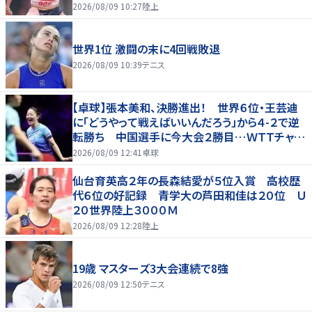
2026/08/09 10:27
陸上
世界1位 激闘の末に4回戦敗退
2026/08/09 10:39
テニス
【卓球】張本美和、決勝進出！ 世界６位・王芸迪
に「どうやって戦えばいいんだろう」から４-２で逆
転勝ち 中国選手に今大会２勝目…ＷＴＴチャン
ピオンズ横浜
2026/08/09 12:41
卓球
仙台育英高２年の長森結愛が５位入賞 高校歴
代６位の好記録 青学大の芦田和佳は２０位 Ｕ
２０世界陸上３０００Ｍ
2026/08/09 12:28
陸上
19歳 マスターズ3大会連続で8強
2026/08/09 12:50
テニス