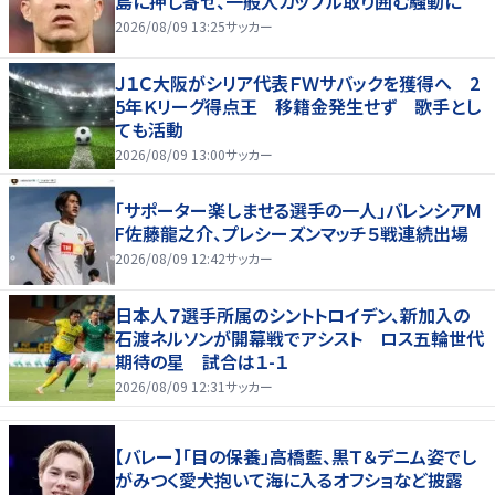
島に押し寄せ、一般人カップル取り囲む騒動に
2026/08/09 13:25
サッカー
Ｊ１Ｃ大阪がシリア代表ＦＷサバックを獲得へ 2
5年Ｋリーグ得点王 移籍金発生せず 歌手とし
ても活動
2026/08/09 13:00
サッカー
「サポーター楽しませる選手の一人」バレンシアM
F佐藤龍之介、プレシーズンマッチ５戦連続出場
2026/08/09 12:42
サッカー
日本人７選手所属のシントトロイデン、新加入の
石渡ネルソンが開幕戦でアシスト ロス五輪世代
期待の星 試合は１-１
2026/08/09 12:31
サッカー
【バレー】「目の保養」高橋藍、黒Ｔ＆デニム姿でし
がみつく愛犬抱いて海に入るオフショなど披露