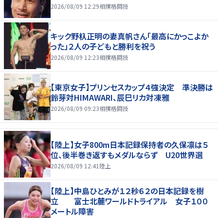
2026/08/09 12:29
相撲格闘技
キック野杁正明の妻真帆さん「最高にかっこよか
った」２人の子どもと勝利を祝う
2026/08/09 12:23
相撲格闘技
【東京女子】プリンセスカップ４強決定 準決勝は
鈴芽対HIMAWARI、辰巳リカ対凍雅
2026/08/09 09:23
相撲格闘技
【陸上】女子800m日本記録保持者の久保凛は５
位、後半巻き返すもメダルならず U20世界選
2026/08/09 12:41
陸上
【陸上】中島ひとみが１２秒６２の日本記録を樹
立 富士北麓ワールドトライアル 女子１００
メートル障害