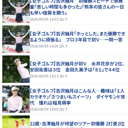
【女子ゴルフ】吉沢柚月 初優勝スピーチで感無
量「苦しい時間も多かった」「熊本の皆さんの一日
も早い復興を願う」
2026/08/09 14:33
ゴルフ
【女子ゴルフ】吉沢柚月「ホッとした。また優勝でき
るように頑張る」 プロ３年目で初Ｖ…一問一答
2026/08/09 14:26
ゴルフ
【女子ゴルフ】吉沢柚月が初Ｖ 永井花奈が２位、
安田祐香は３位 金田久美子は「８１」で４４位
2026/08/09 14:13
ゴルフ
【女子ゴルフ】吉沢柚月はこんな人…趣味は「１人
カラオケ」「さつまいもスイーツ」 ダイヤモンド世
代 憧れは稲見萌寧
2026/08/09 14:00
ゴルフ
22歳・吉澤柚月が待望のツアー初優勝 2打差2位