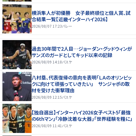
横浜隼人が初優勝 女子最終順位と個人賞、試
合結果一覧【近畿インターハイ2026】
2026/08/07 17:23
バレー
過去30年間で2人目…ジョーダン・グッドウィンが
サンズのガードとしてキッド以来の記録
2026/08/09 14:18
バスケ
八村塁、代表復帰の意向を表明「ＬＡのオリンピッ
クに向けて頑張っていきたい」 サンジャポの取
材を受けた衝撃理由
2026/08/09 12:15
バスケ
【独自選出】インターハイ2026女子ベスト5「最強
の6thマン」「冷静沈着な大器」「世界経験を糧に」
2026/08/09 11:41
バスケ