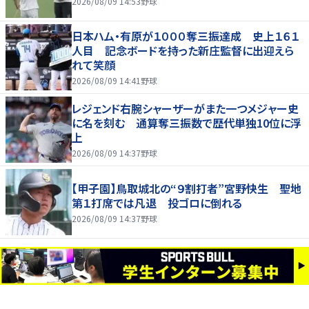
2026/08/09 14:53
野球
日本ハム・有原が１０００奪三振達成 史上１６１
人目 記念ボードを持った新庄監督に出迎えら
れて笑顔
2026/08/09 14:41
野球
レジェンド右腕シャーザーがまた一つメジャー史
に名を刻む 通算奪三振数で歴代単独10位に浮
上
2026/08/09 14:37
野球
【甲子園】鳥取城北の“９割打者”宮野快生 聖地
第１打席では凡退 投ゴロに倒れる
2026/08/09 14:37
野球