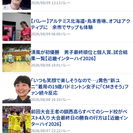
2026/08/09 12:12
バレー
【バレー】アルテミス北海道・鳥本香琳、オフはアク
ティブに 余市でサップも体験
2026/08/09 06:00
バレー
清風が初優勝 男子最終順位と個人賞、試合結
果一覧【近畿インターハイ2026】
2026/08/08 18:01
バレー
「いつも笑顔で楽しそうなので…」黄色“新ユ
ニ”着用の19歳バドミントン女子に「CMきそう」フ
ァン続々反応
2026/08/08 16:10
バレー
前回大会王者の鎮西高らすべてのシード校がベ
スト4入り 大会最終日の勝負の行方は【近畿イン
ターハイ2026】
2026/08/07 22:22
バレー