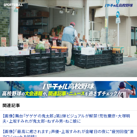
関連記事
【画像】舞台『ゲゲゲの鬼太郎』第1弾ビジュアルが解禁！荒牧慶彦・大塚明
夫・上坂すみれが鬼太郎・ねずみ男・ねこ娘に
【画像】「最高に癒されます」声優・上坂すみれが金曜日の夜に”疲労回復”激
カワショットを投稿！