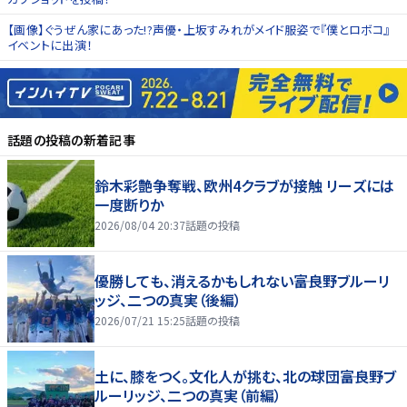
【画像】ぐうぜん家にあった!?声優・上坂すみれがメイド服姿で『僕とロボコ』
イベントに出演！
話題の投稿
の新着記事
鈴木彩艶争奪戦、欧州4クラブが接触 リーズには
一度断りか
2026/08/04 20:37
話題の投稿
優勝しても、消えるかもしれない――富良野ブルーリ
ッジ、二つの真実（後編）
2026/07/21 15:25
話題の投稿
土に、膝をつく。文化人が挑む、北の球団――富良野ブ
ルーリッジ、二つの真実（前編）