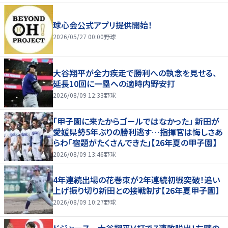
球心会公式アプリ提供開始！
2026/05/27 00:00
野球
大谷翔平が全力疾走で勝利への執念を見せる、
延長10回に一塁への適時内野安打
2026/08/09 12:33
野球
「甲子園に来たからゴールではなかった」 新田が
愛媛県勢5年ぶりの勝利逃す…指揮官は悔しさあ
らわ「宿題がたくさんできた」【26年夏の甲子園】
2026/08/09 13:46
野球
4年連続出場の花巻東が2年連続初戦突破！追い
上げ振り切り新田との接戦制す【26年夏甲子園】
2026/08/09 10:27
野球
ドジャース 大谷翔平Ｖ打で７連敗脱出！左膝の