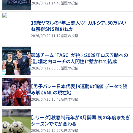
2026/07/21 14:48
話題の投稿
19歳ヤマルの“年上恋人♡”ガルシア、50万いい
ね獲得SNS爆跳ねか
2026/07/20 11:12
話題の投稿
競泳チーム「TASC」が挑む2028年ロス五輪への
道。堀之内コーチの人間性に惹かれて結成
2026/07/17 06:06
話題の投稿
【男子バレー日本代表】9連勝の価値 データで読
み解くVNLの現在地
2026/07/16 16:42
話題の投稿
【Jリーグ】秋春制元年が8月開幕 初の年度またぎ
シーズンで何が変わる
2026/07/15 15:55
話題の投稿