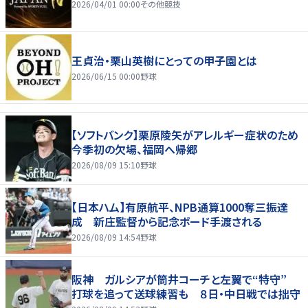
2026/04/01 00:00
その他競技
王貞治・栗山英樹にとっての甲子園とは
2026/06/15 00:00
野球
【ソフトバンク】栗原陵矢がアレルギー症状のため
今季初の欠場、福岡へ帰郷
2026/08/09 15:10
野球
【日本ハム】有原航平、NPB通算1000奪三振達
成 新庄監督から記念ボード手渡される
2026/08/09 14:54
野球
阪神 ガルシアが筒井コーチと左翼で“特守”
打球を追って送球練習も ８日・中日戦では拙守