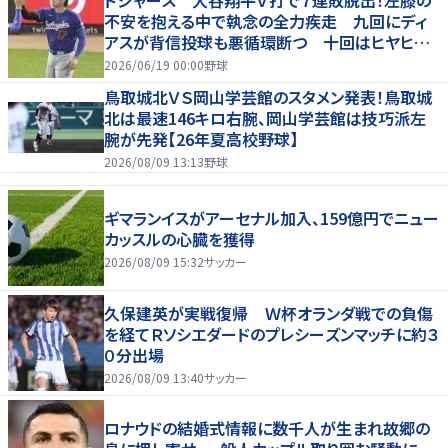
不安を抱える中で執念の全力疾走 九回にディ
アスが背信投球も悪循環断つ 十回はヒヤヒヤ
もリード守る
2026/06/19 00:00
野球
鳥取城北ＶＳ岡山学芸館のスタメン発表！鳥取城
北は最速146キロ右腕、岡山学芸館は技巧派左
腕が先発【26年夏高校野球】
2026/08/09 13:13
野球
ギマランイスがアーセナル加入、159億円でニュー
カッスルの心臓を獲得
2026/08/09 15:32
サッカー
久保建英が実戦復帰 Ｗ杯オランダ戦での負傷
を経てＲソシエダードのプレシーズンマッチに約３
０分出場
2026/08/09 13:40
サッカー
ロナウドの結婚式情報に数千人が生まれ故郷の