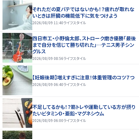
それただの夏バテではないかも！？疲れが取れな
いときは肝臓の機能低下に気をつけよう
2026/08/09 11:40
ライフスタイル
四日市工・小野倫太郎、ストローク磨き優勝「最後
まで自分を信じて勝ち切れた」…テニス男子シン
グルス
2026/08/09 08:56
ライフスタイル
【妊娠後期】増えすぎに注意！体重管理のコツ７つ
2026/08/09 06:40
ライフスタイル
不足してるかも！？筋トレや運動している方が摂り
たいビタミンD・亜鉛・マグネシウム
2026/08/09 06:00
ライフスタイル