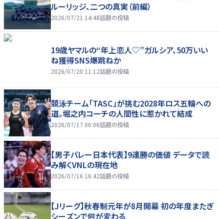
ルーリッジ、二つの真実（前編）
2026/07/21 14:48
話題の投稿
19歳ヤマルの“年上恋人♡”ガルシア、50万いい
ね獲得SNS爆跳ねか
2026/07/20 11:12
話題の投稿
競泳チーム「TASC」が挑む2028年ロス五輪への
道。堀之内コーチの人間性に惹かれて結成
2026/07/17 06:06
話題の投稿
【男子バレー日本代表】9連勝の価値 データで読
み解くVNLの現在地
2026/07/16 16:42
話題の投稿
【Jリーグ】秋春制元年が8月開幕 初の年度またぎ
シーズンで何が変わる