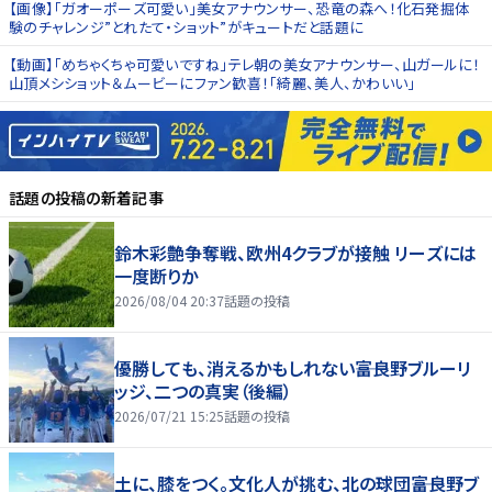
【画像】「ガオーポーズ可愛い」美女アナウンサー、恐竜の森へ！化石発掘体
験のチャレンジ”とれたて・ショット”がキュートだと話題に
【動画】「めちゃくちゃ可愛いですね」テレ朝の美女アナウンサー、山ガールに！
山頂メシショット＆ムービーにファン歓喜！「綺麗、美人、かわいい」
話題の投稿
の新着記事
鈴木彩艶争奪戦、欧州4クラブが接触 リーズには
一度断りか
2026/08/04 20:37
話題の投稿
優勝しても、消えるかもしれない――富良野ブルーリ
ッジ、二つの真実（後編）
2026/07/21 15:25
話題の投稿
土に、膝をつく。文化人が挑む、北の球団――富良野ブ