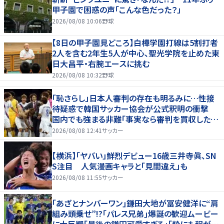
甲子園で困惑の声「こんな色だった？」
2026/08/08 10:06
野球
【8日の甲子園見どころ】白樺学園打線は5割打者
2人を含む2年生5人が中心、聖光学院を止めた東
日大昌平・右腕エースに挑む
2026/08/08 10:32
野球
「恥さらし」日本人審判の存在も明るみに…性接
待疑惑で韓国サッカー協会が公式釈明の衝撃
国内でも強まる非難「事実なら審判を買収したこ
とになる」
2026/08/08 12:41
サッカー
【横浜】「ヤバい」鮮烈デビュー16歳三井寺眞、SN
S注目 人気漫画キャラと「見間違え」も
2026/08/08 11:55
サッカー
｢あざとナンバーワン｣鎌田大地が冨安健洋に“肩
組み頭乗せ”!?｢パレス兄弟｣爆誕の歓迎ムービー
に大反響｢最後の鎌田可愛すぎる｣｢粋にも程があ