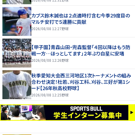
カブス鈴木誠也は２点適時打含む今季29度目の
マルチ安打で５連勝に貢献
2026/08/08 12:27
野球
【甲子園】青森山田・兜森監督「４回以降はもう防
戦一方…ほっとしてます」２年ぶり白星に安堵
2026/08/08 12:26
野球
秋季愛知大会西三河地区1次トーナメントの組み
合わせ決定！杜若、刈谷工科、刈谷、三好が第1シ
ード【26年秋高校野球】
2026/08/08 12:25
野球