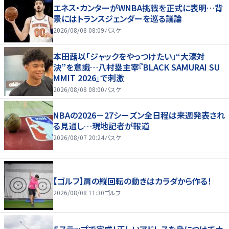
エネス・カンターがWNBA挑戦を正式に表明…背
景にはトランスジェンダーを巡る議論
2026/08/08 08:09
バスケ
本田蕗以「ジャックをやっつけたい」“大濠対
決”を意識…八村塁主宰『BLACK SAMURAI SU
MMIT 2026』で刺激
2026/08/08 08:00
バスケ
NBAの2026－27シーズン全日程は来週発表され
る見通し…現地記者が報道
2026/08/07 20:24
バスケ
【ゴルフ】肩の縦回転の動きはカラダから作る！
2026/08/08 11:30
ゴルフ