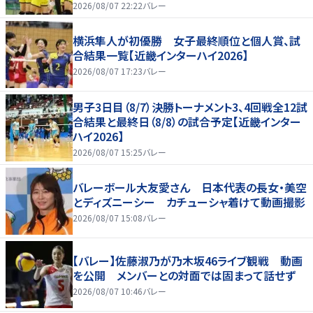
2026/08/07 22:22
バレー
横浜隼人が初優勝 女子最終順位と個人賞、試
合結果一覧【近畿インターハイ2026】
2026/08/07 17:23
バレー
男子3日目（8/7）決勝トーナメント3、4回戦全12試
合結果と最終日（8/8）の試合予定【近畿インター
ハイ2026】
2026/08/07 15:25
バレー
バレーボール大友愛さん 日本代表の長女・美空
とディズニーシー カチューシャ着けて動画撮影
2026/08/07 15:08
バレー
【バレー】佐藤淑乃が乃木坂46ライブ観戦 動画
を公開 メンバーとの対面では固まって話せず
2026/08/07 10:46
バレー