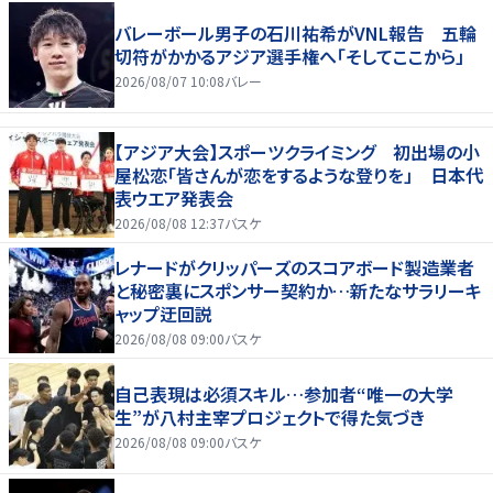
バレーボール男子の石川祐希がVNL報告 五輪
切符がかかるアジア選手権へ「そしてここから」
2026/08/07 10:08
バレー
【アジア大会】スポーツクライミング 初出場の小
屋松恋「皆さんが恋をするような登りを」 日本代
表ウエア発表会
2026/08/08 12:37
バスケ
レナードがクリッパーズのスコアボード製造業者
と秘密裏にスポンサー契約か‬…新たなサラリーキ
ャップ迂回説
2026/08/08 09:00
バスケ
自己表現は必須スキル…参加者“唯一の大学
生”が八村主宰プロジェクトで得た気づき
2026/08/08 09:00
バスケ