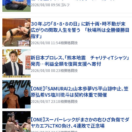
2026/08/08 09:56
ゴルフ
３０年ぶり「８・８・８の日」 に新十両・時不動が末
広がりの関取人生を誓う 「秋場所は全勝優勝目
指す」
2026/08/08 11:54
相撲格闘技
新日本プロレス、「熊本地震 チャリティＴシャツ」
発売…利益全額を復興支援へ寄付
2026/08/08 08:23
相撲格闘技
【ONE】「SAMURAI2」山本歩夢VS平山諒中止、笠
原弘希VS塩川琉斗は契約体重で開催
2026/08/07 23:18
相撲格闘技
【ONE】スーパーレックがまさかの右ひざ負傷でダ
ヤカエフにTKO負け、４連敗で正念場