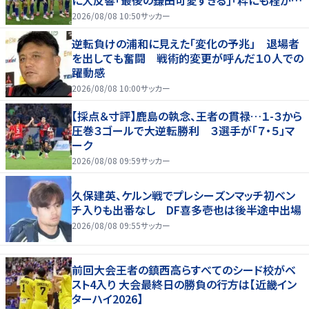
る！」
2026/08/08 10:50
サッカー
逆転負けの浦和に見えた「変化の予兆」 退場者
を出しても奮闘 戦術的変更が呼んだ１０人での
躍動感
2026/08/08 10:00
サッカー
【採点＆寸評】鹿島の執念、王者の貫禄…１-３から
圧巻３ゴールで大逆転勝利 ３選手が「７・５」マ
ーク
2026/08/08 09:59
サッカー
久保建英、ケルン戦でプレシーズンマッチ初ベン
チ入りも出番なし DF喜多壱也は後半途中出場
2026/08/08 09:55
サッカー
前回大会王者の鎮西高らすべてのシード校がベ
スト4入り 大会最終日の勝負の行方は【近畿イン
ターハイ2026】