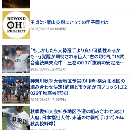
王貞治・栗山英樹にとっての甲子園とは
2026/06/15 00:00
野球
「もしかしたら大勢選手より良い可能性あるか
も…」覚醒が期待される巨人“右の切り札”15試
合連続無失点中 圧巻の0.37「抜群の安定感を
持っている」
2026/08/08 12:49
野球
神奈川秋季大会地区予選の川崎・横浜北地区の
組み合わせ決定！武相と市ケ尾が同ブロックに【2
026年秋高校野球】
2026/08/08 12:49
野球
秋季愛知大会知多地区予選の組み合わせ決定！
大府、日本福祉大付、東浦の対戦相手は？【26年
秋高校野球】
2026/08/08 12:31
野球