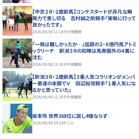
【中京２Ｒ・２歳新馬】コンテスタードが非凡な瞬
発力で差し切る 吉村誠之助騎手「実戦に行って
良かったです」
2026/08/08 11:14
その他競技
「一発は難しかったか…」話題の２・８億円馬アトミ
ックリーチ 新潟３Ｒの初陣は馬券圏外の４着に
沈む
2026/08/08 11:26
その他競技
【新潟３Ｒ・２歳新馬】３番人気コラリオンがメンバ
ー最速の末脚でＶ 田辺裕信騎手「１番人気にな
るかと思っていた」
2026/08/08 11:20
その他競技
坂本怜 世界268位に屈し4強ならず
2026/08/08 09:54
テニス