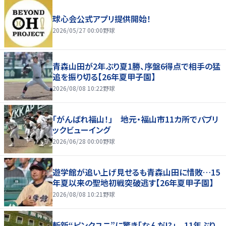
球心会公式アプリ提供開始！
2026/05/27 00:00
野球
青森山田が2年ぶり夏1勝、序盤6得点で相手の猛
追を振り切る【26年夏甲子園】
2026/08/08 10:22
野球
「がんばれ福山！」 地元・福山市11カ所でパブリ
ックビューイング
2026/06/28 00:00
野球
遊学館が追い上げ見せるも青森山田に惜敗…15
年夏以来の聖地初戦突破逃す【26年夏甲子園】
2026/08/08 10:21
野球
斬新“ピンクユニ”に驚き「なんだ!?」 11年ぶり