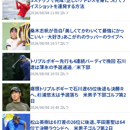
５ステップで完成！正しいアドレスを身につけてナ
イスショットを連発する方法
2026/08/08 11:00
ゴルフ
桑木志帆が告白「美しくてかわいくて最強にかっ
こいい…大好き」あこがれのラッパーのライブへ
2026/08/08 10:57
ゴルフ
トリプルボギー先行も4連続バーディで挽回 石川
遼は薄氷の予選通過／米下部
2026/08/08 10:55
ゴルフ
痛恨トリプルボギーで石川遼65位後退も決勝Ｒ
へ、杉浦悠太は予選落ち 米男子下部ゴルフ第2
日
2026/08/08 10:45
ゴルフ
松山英樹は６打差の26位に後退、平田憲聖は64
位で決勝ラウンドへ 米男子ゴルフ第２日