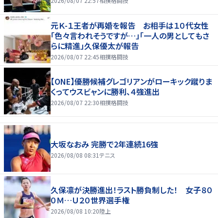
2026/08/07 22:57
相撲格闘技
元Ｋ-１王者が再婚を報告 お相手は１０代女性
「色々言われそうですが…」「一人の男としてもさ
らに精進」久保優太が報告
2026/08/07 22:45
相撲格闘技
【ONE】優勝候補グレゴリアンがローキック蹴りま
くってウスビャンに勝利、４強進出
2026/08/07 22:30
相撲格闘技
大坂なおみ 完勝で2年連続16強
2026/08/08 08:31
テニス
久保凛が決勝進出！ラスト勝負制した！ 女子８０
０Ｍ…Ｕ２０世界選手権
2026/08/08 10:20
陸上