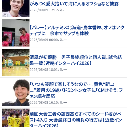
がみつく愛犬抱いて海に入るオフショなど披露
2026/08/09 12:12
バレー
【バレー】アルテミス北海道・鳥本香琳、オフはアク
ティブに 余市でサップも体験
2026/08/09 06:00
バレー
清風が初優勝 男子最終順位と個人賞、試合結
果一覧【近畿インターハイ2026】
2026/08/08 18:01
バレー
「いつも笑顔で楽しそうなので…」黄色“新ユ
ニ”着用の19歳バドミントン女子に「CMきそう」フ
ァン続々反応
2026/08/08 16:10
バレー
前回大会王者の鎮西高らすべてのシード校がベ
スト4入り 大会最終日の勝負の行方は【近畿イン
ターハイ2026】