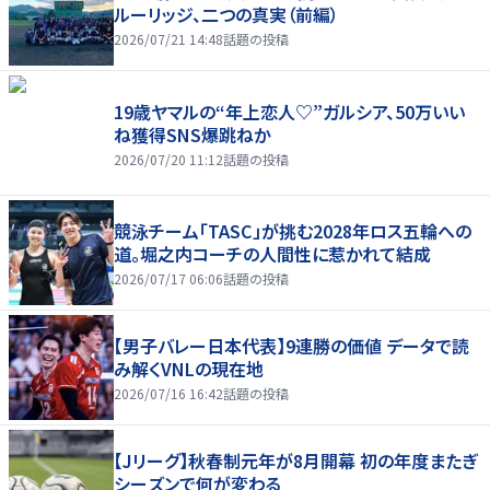
ルーリッジ、二つの真実（前編）
2026/07/21 14:48
話題の投稿
19歳ヤマルの“年上恋人♡”ガルシア、50万いい
ね獲得SNS爆跳ねか
2026/07/20 11:12
話題の投稿
競泳チーム「TASC」が挑む2028年ロス五輪への
道。堀之内コーチの人間性に惹かれて結成
2026/07/17 06:06
話題の投稿
【男子バレー日本代表】9連勝の価値 データで読
み解くVNLの現在地
2026/07/16 16:42
話題の投稿
【Jリーグ】秋春制元年が8月開幕 初の年度またぎ
シーズンで何が変わる