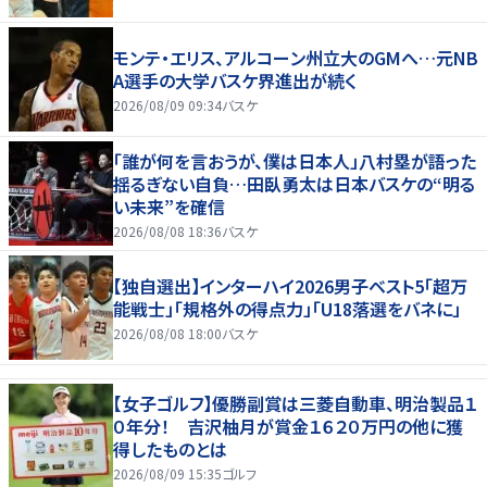
モンテ・エリス、アルコーン州立大のGMへ…元NB
A選手の大学バスケ界進出が続く
2026/08/09 09:34
バスケ
「誰が何を言おうが、僕は日本人」八村塁が語った
揺るぎない自負…田臥勇太は日本バスケの“明る
い未来”を確信
2026/08/08 18:36
バスケ
【独自選出】インターハイ2026男子ベスト5「超万
能戦士」「規格外の得点力」「U18落選をバネに」
2026/08/08 18:00
バスケ
【女子ゴルフ】優勝副賞は三菱自動車、明治製品１
０年分！ 吉沢柚月が賞金１６２０万円の他に獲
得したものとは
2026/08/09 15:35
ゴルフ