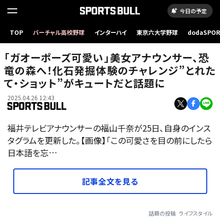
今日の予定
TOP
バーチャル高校野球
インターハイ
東京六大学野球
dodaSPO
（新しいタブ
「ガオーポーズ可愛い」美女アナウンサー、恐
竜の森へ！化石発掘体験のチャレンジ”とれた
て・ショット”がキュートだと話題に
2025.04.26 12:43
福井テレビアナウンサーの福山千奈が25日、自身のインス
タグラムを更新した。【画像】「この可愛さを目の前にしたら
日本語を忘…
記事全文を見る
話題の投稿
ライフスタイル