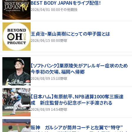
BEST BODY JAPANをライブ配信！
2026/04/01 00:00
その他競技
王貞治・栗山英樹にとっての甲子園とは
2026/06/15 00:00
野球
【ソフトバンク】栗原陵矢がアレルギー症状のため
今季初の欠場、福岡へ帰郷
2026/08/09 15:10
野球
【日本ハム】有原航平、NPB通算1000奪三振達
成 新庄監督から記念ボード手渡される
2026/08/09 14:54
野球
阪神 ガルシアが筒井コーチと左翼で“特守”