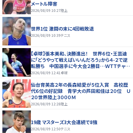
メートル障害
2026/08/09 10:27
陸上
世界1位 激闘の末に4回戦敗退
2026/08/09 10:39
テニス
【卓球】張本美和、決勝進出！ 世界６位・王芸迪
に「どうやって戦えばいいんだろう」から４-２で逆
転勝ち 中国選手に今大会２勝目…ＷＴＴチャン
ピオンズ横浜
2026/08/09 12:41
卓球
仙台育英高２年の長森結愛が５位入賞 高校歴
代６位の好記録 青学大の芦田和佳は２０位 Ｕ
２０世界陸上３０００Ｍ
2026/08/09 12:28
陸上
19歳 マスターズ3大会連続で8強
2026/08/09 12:50
テニス