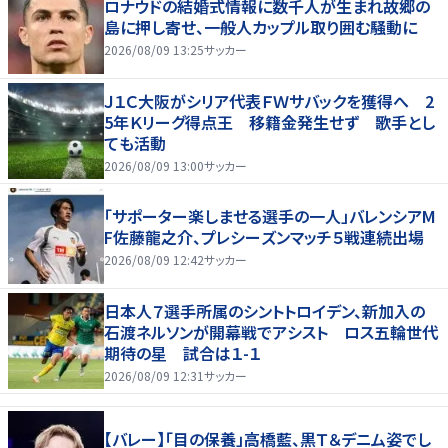
ロナウドの結婚式情報に数千人が生まれ故郷の
島に押し寄せ、一般人カップル取り囲む騒動に
2026/08/09 13:25
サッカー
Ｊ１Ｃ大阪がシリア代表ＦＷサバックを獲得へ 2
5年Ｋリーグ得点王 移籍金発生せず 歌手とし
ても活動
2026/08/09 13:00
サッカー
「サポーター楽しませる選手の一人」バレンシアM
F佐藤龍之介、プレシーズンマッチ５戦連続出場
2026/08/09 12:42
サッカー
日本人７選手所属のシントトロイデン、新加入の
石渡ネルソンが開幕戦でアシスト ロス五輪世代
期待の星 試合は１-１
2026/08/09 12:31
サッカー
【バレー】「目の保養」高橋藍、黒Ｔ＆デニム姿でし