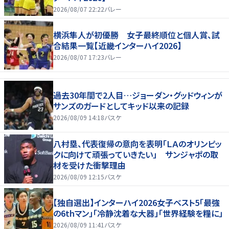
2026/08/07 22:22
バレー
横浜隼人が初優勝 女子最終順位と個人賞、試
合結果一覧【近畿インターハイ2026】
2026/08/07 17:23
バレー
過去30年間で2人目…ジョーダン・グッドウィンが
サンズのガードとしてキッド以来の記録
2026/08/09 14:18
バスケ
八村塁、代表復帰の意向を表明「ＬＡのオリンピッ
クに向けて頑張っていきたい」 サンジャポの取
材を受けた衝撃理由
2026/08/09 12:15
バスケ
【独自選出】インターハイ2026女子ベスト5「最強
の6thマン」「冷静沈着な大器」「世界経験を糧に」
2026/08/09 11:41
バスケ