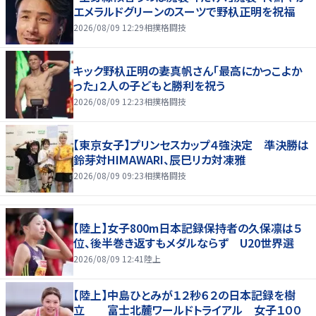
エメラルドグリーンのスーツで野杁正明を祝福
2026/08/09 12:29
相撲格闘技
キック野杁正明の妻真帆さん「最高にかっこよか
った」２人の子どもと勝利を祝う
2026/08/09 12:23
相撲格闘技
【東京女子】プリンセスカップ４強決定 準決勝は
鈴芽対HIMAWARI、辰巳リカ対凍雅
2026/08/09 09:23
相撲格闘技
【陸上】女子800m日本記録保持者の久保凛は５
位、後半巻き返すもメダルならず U20世界選
2026/08/09 12:41
陸上
【陸上】中島ひとみが１２秒６２の日本記録を樹
立 富士北麓ワールドトライアル 女子１００