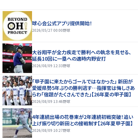
球心会公式アプリ提供開始！
2026/05/27 00:00
野球
大谷翔平が全力疾走で勝利への執念を見せる、
延長10回に一塁への適時内野安打
2026/08/09 12:33
野球
「甲子園に来たからゴールではなかった」 新田が
愛媛県勢5年ぶりの勝利逃す…指揮官は悔しさあ
らわ「宿題がたくさんできた」【26年夏の甲子園】
2026/08/09 13:46
野球
4年連続出場の花巻東が2年連続初戦突破！追い
上げ振り切り新田との接戦制す【26年夏甲子園】
2026/08/09 10:27
野球