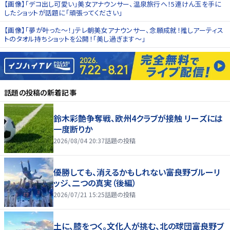
【画像】「デコ出し可愛い」美女アナウンサー、温泉旅行へ！5連けん玉を手に
したショットが話題に「頑張ってください」
【画像】「夢が叶った〜！」テレ朝美女アナウンサー、念願成就！推しアーティス
トのタオル持ちショットを公開！「美し過ぎます～」
話題の投稿
の新着記事
鈴木彩艶争奪戦、欧州4クラブが接触 リーズには
一度断りか
2026/08/04 20:37
話題の投稿
優勝しても、消えるかもしれない――富良野ブルーリ
ッジ、二つの真実（後編）
2026/07/21 15:25
話題の投稿
土に、膝をつく。文化人が挑む、北の球団――富良野ブ