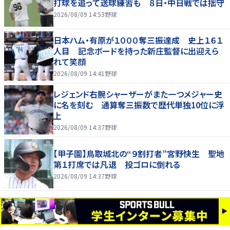
打球を追って送球練習も ８日・中日戦では拙守
2026/08/09 14:53
野球
日本ハム・有原が１０００奪三振達成 史上１６１
人目 記念ボードを持った新庄監督に出迎えら
れて笑顔
2026/08/09 14:41
野球
レジェンド右腕シャーザーがまた一つメジャー史
に名を刻む 通算奪三振数で歴代単独10位に浮
上
2026/08/09 14:37
野球
【甲子園】鳥取城北の“９割打者”宮野快生 聖地
第１打席では凡退 投ゴロに倒れる
2026/08/09 14:37
野球