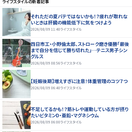
ライフスタイル
の新着記事
それただの夏バテではないかも！？疲れが取れな
いときは肝臓の機能低下に気をつけよう
2026/08/09 11:40
ライフスタイル
四日市工・小野倫太郎、ストローク磨き優勝「最後
まで自分を信じて勝ち切れた」…テニス男子シン
グルス
2026/08/09 08:56
ライフスタイル
【妊娠後期】増えすぎに注意！体重管理のコツ７つ
2026/08/09 06:40
ライフスタイル
不足してるかも！？筋トレや運動している方が摂り
たいビタミンD・亜鉛・マグネシウム
2026/08/09 06:00
ライフスタイル