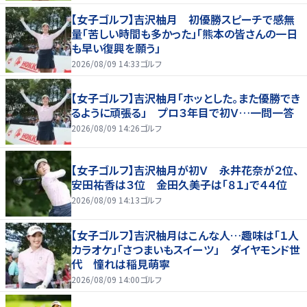
【女子ゴルフ】吉沢柚月 初優勝スピーチで感無
量「苦しい時間も多かった」「熊本の皆さんの一日
も早い復興を願う」
2026/08/09 14:33
ゴルフ
【女子ゴルフ】吉沢柚月「ホッとした。また優勝でき
るように頑張る」 プロ３年目で初Ｖ…一問一答
2026/08/09 14:26
ゴルフ
【女子ゴルフ】吉沢柚月が初Ｖ 永井花奈が２位、
安田祐香は３位 金田久美子は「８１」で４４位
2026/08/09 14:13
ゴルフ
【女子ゴルフ】吉沢柚月はこんな人…趣味は「１人
カラオケ」「さつまいもスイーツ」 ダイヤモンド世
代 憧れは稲見萌寧
2026/08/09 14:00
ゴルフ