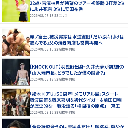
22歳・吉澤柚月が待望のツアー初優勝 2打差2位
に永井花奈 3位に安田祐香
2026/08/09 13:53
ゴルフ
義ノ富士、被災実家は水道復旧「だいぶ片付けは
進んでる」父の焼き肉店も営業再開へ
2026/08/09 15:22
相撲格闘技
【KNOCK OUT】羽曳野出身・久井大夢が凱旋KO
「山入端市長、どうでしたか僕の試合？」
2026/08/09 13:52
相撲格闘技
「猪木×アリ」５０周年「メモリアル展」スタート…
藤波辰爾＆藤原喜明＆初代タイガー＆前田日明
が歴史的な一戦を語る「格闘技の原点」…京王プ
ラザホテルで３１日まで
2026/08/09 12:38
相撲格闘技
「全身緑似合うのは魔裟斗だけ！」魔裟斗、鮮やか