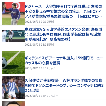
ドジャース 大谷翔平Ｖ打で７連敗脱出！左膝の
不安を抱える中で執念の全力疾走 九回にディ
アスが背信投球も悪循環断つ 十回はヒヤヒヤ
もリード守る
2026/06/19 00:00
野球
鳥取城北ＶＳ岡山学芸館のスタメン発表！鳥取城
北は最速146キロ右腕、岡山学芸館は技巧派左
腕が先発【26年夏高校野球】
2026/08/09 13:13
野球
ギマランイスがアーセナル加入、159億円でニュー
カッスルの心臓を獲得
2026/08/09 15:32
サッカー
久保建英が実戦復帰 Ｗ杯オランダ戦での負傷
を経てＲソシエダードのプレシーズンマッチに約３
０分出場
2026/08/09 13:40
サッカー