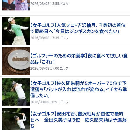
2026/08/08 13:55
バスケ
【女子ゴルフ】人気プロ・吉沢柚月、自身初の首位
で最終日へ「今日はジンギスカンを食べたい」
2026/08/08 17:35
ゴルフ
【ゴルファーのための栄養学】夜に食べて欲しい食
品は『これ』！
2026/08/08 17:00
ゴルフ
【女子ゴルフ】佐久間朱莉が５オーバー７０位で予
選落ち「パットが入れば流れが変わる。イチから準
備したい」
2026/08/08 16:51
ゴルフ
【女子ゴルフ】安田祐香、吉沢柚月が首位で最終
日へ 金田久美子は３位 佐久間朱莉は予選落
ち