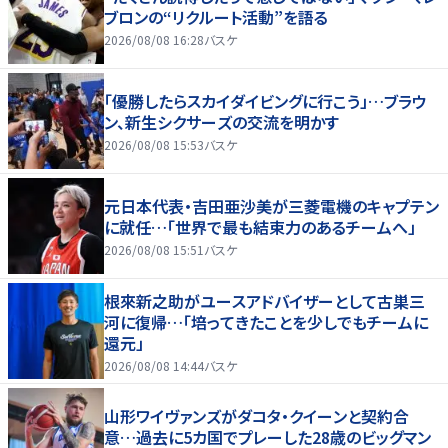
ブロンの“リクルート活動”を語る
2026/08/08 16:28
バスケ
「優勝したらスカイダイビングに行こう」…ブラウ
ン、新生シクサーズの交流を明かす
2026/08/08 15:53
バスケ
元日本代表・吉田亜沙美が三菱電機のキャプテン
に就任…「世界で最も結束力のあるチームへ」
2026/08/08 15:51
バスケ
根來新之助がユースアドバイザーとして古巣三
河に復帰…「培ってきたことを少しでもチームに
還元」
2026/08/08 14:44
バスケ
山形ワイヴァンズがダコタ・クイーンと契約合
意…過去に5カ国でプレーした28歳のビッグマン