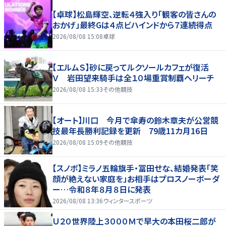
【卓球】松島輝空、逆転４強入り「観客の皆さんの
おかげ」最終Gは４点ビハインドから７連続得点
2026/08/08 15:08
卓球
【エルムＳ】砂に戻ってルクソールカフェが復活
Ｖ 岩田望来騎手は全１０場重賞制覇へリーチ
2026/08/08 15:33
その他競技
【オート】川口 今月で傘寿の鈴木章夫が公営競
技最年長勝利記録を更新 79歳11カ月16日
2026/08/08 15:09
その他競技
【スノボ】ミラノ五輪旗手・冨田せな、結婚発表「笑
顔が絶えない家庭を」お相手はプロスノーボーダ
ー…令和８年８月８日に発表
2026/08/08 13:36
ウィンタースポーツ
Ｕ２０世界陸上３０００Ｍで早大の本田桜二郎が