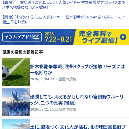
【画像】「可愛い過ぎますよぉぉぉ!!!」人気レイヤー 宮本彩希がホロライブエキ
スポで桃鈴ねねコスを披露！
【画像】「お祝いするにぇ」人気レイヤー 宮本彩希がVTuber さくらみこコスで
誕生日をお祝い！
話題の投稿
の新着記事
鈴木彩艶争奪戦、欧州4クラブが接触 リーズには
一度断りか
2026/08/04 20:37
話題の投稿
優勝しても、消えるかもしれない――富良野ブルーリ
ッジ、二つの真実（後編）
2026/07/21 15:25
話題の投稿
土に、膝をつく。文化人が挑む、北の球団――富良野ブ