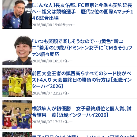
【こんな人】長友佑都、ＦＣ東京と今季も契約延長
へ…祖父は競輪選手 歴代２位の国際Ａマッチ１
４６試合出場
2026/08/08 15:08
サッカー
「いつも笑顔で楽しそうなので…」黄色“新ユ
ニ”着用の19歳バドミントン女子に「CMきそう」フ
ァン続々反応
2026/08/08 16:10
バレー
前回大会王者の鎮西高らすべてのシード校がベ
スト4入り 大会最終日の勝負の行方は【近畿イン
ターハイ2026】
2026/08/07 22:22
バレー
横浜隼人が初優勝 女子最終順位と個人賞、試
合結果一覧【近畿インターハイ2026】
2026/08/07 17:23
バレー