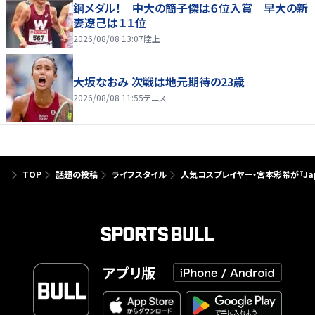
銅メダル！ 中大の簡子傑は６位入賞 早大の新
妻遼己は１１位
2026/08/08 13:07
陸上
大坂なおみ 次戦は地元期待の23歳
2026/08/08 11:55
テニス
TOP
話題の投稿
ライフスタイル
人気コスプレイヤー・宮本彩希が『Japan
アプリ版