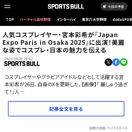
今日の予定
TOP
バーチャル高校野球
インターハイ
東京六大学野球
dodaSPO
（新しいタブ
人気コスプレイヤー・宮本彩希が『Japan
Expo Paris in Osaka 2025』に出演！美麗
な姿でコスプレ・日本の魅力を伝える
2025.04.26 20:02
コスプレイヤーやグラビアアイドルなどとして活躍する宮
本彩希が26日、自身のXを更新した。【画像】「 麗しゅう過ぎ
て！」人…
記事全文を見る
話題の投稿
ライフスタイル