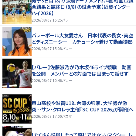
男子3日目（8/7）決勝トーナメント3、4回戦全12試
合結果と最終日（8/8）の試合予定【近畿インター
ハイ2026】
2026/08/07 15:25
バレー
バレーボール大友愛さん 日本代表の長女・美空
とディズニーシー カチューシャ着けて動画撮影
2026/08/07 15:08
バレー
【バレー】佐藤淑乃が乃木坂46ライブ観戦 動画
を公開 メンバーとの対面では固まって話せず
2026/08/07 10:46
バレー
東山高校や滋賀U18、台湾の強豪、大学勢が激
突…サン・クロレラ主催『SC CUP 2026』が開催へ
2026/08/08 17:00
バスケ
「たくさん説得したって感じではない」マクシー、レ