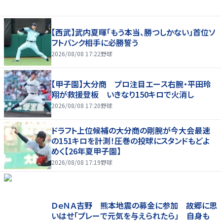
【西武】武内夏暉「もう本当、勝つしかない」首位ソ
フトバンク相手に必勝誓う
2026/08/08 17:22
野球
【甲子園】大分商 プロ注目エース右腕・平田玲
翔が救援登板 いきなり150キロで火消し
2026/08/08 17:20
野球
ドラフト上位候補の大分商の剛腕が今大会最速
の151キロを計測！圧巻の投球にスタンドもどよ
めく【26年夏甲子園】
2026/08/08 17:19
野球
ＤｅＮＡ吉野 熊本地震の募金に参加 故郷に思
いはせ「プレーで元気を与えられたら」 自身も