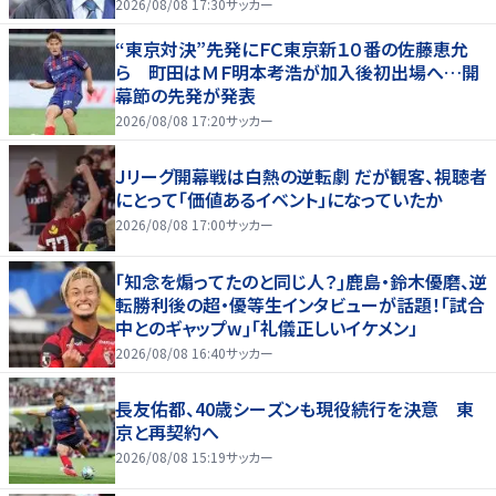
えわ｣
2026/08/08 17:30
サッカー
“東京対決”先発にＦＣ東京新１０番の佐藤恵允
ら 町田はＭＦ明本考浩が加入後初出場へ…開
幕節の先発が発表
2026/08/08 17:20
サッカー
Ｊリーグ開幕戦は白熱の逆転劇 だが観客、視聴者
にとって「価値あるイベント」になっていたか
2026/08/08 17:00
サッカー
｢知念を煽ってたのと同じ人？｣鹿島・鈴木優磨、逆
転勝利後の超・優等生インタビューが話題！｢試合
中とのギャップw｣｢礼儀正しいイケメン」
2026/08/08 16:40
サッカー
長友佑都、40歳シーズンも現役続行を決意 東
京と再契約へ
2026/08/08 15:19
サッカー