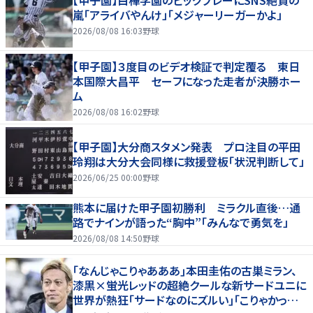
【甲子園】白樺学園のビッグプレーにSNS絶賛の
嵐「アライバやんけ」「メジャーリーガーかよ」
2026/08/08 16:03
野球
【甲子園】３度目のビデオ検証で判定覆る 東日
本国際大昌平 セーフになった走者が決勝ホー
ム
2026/08/08 16:02
野球
【甲子園】大分商スタメン発表 プロ注目の平田
玲翔は大分大会同様に救援登板「状況判断して」
2026/06/25 00:00
野球
熊本に届けた甲子園初勝利 ミラクル直後…通
路でナインが語った“胸中”「みんなで勇気を」
2026/08/08 14:50
野球
｢なんじゃこりゃあああ｣本田圭佑の古巣ミラン、
漆黒×蛍光レッドの超絶クールな新サードユニに
世界が熱狂｢サードなのにズルい｣｢こりゃかっけ