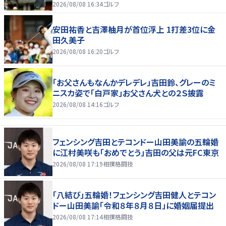
2026/08/08 16:34
ゴルフ
安田祐香と吉澤柚月が首位浮上 1打差3位に金
田久美子
2026/08/08 16:20
ゴルフ
「お父さんもなんかデレデレ」吉田鈴、グレーのミ
ニスカ姿で「白戸家」お父さん犬との２Ｓ披露
2026/08/08 14:16
ゴルフ
フェンシング吉田とテコンドー山田美諭の五輪婚
に江村美咲も「おめでとう」吉田の父は元FC東京
2026/08/08 17:19
相撲格闘技
「八結び」五輪婚！フェンシング吉田健人とテコン
ドー山田美諭「令和８年８月８日」に婚姻届提出
2026/08/08 17:14
相撲格闘技