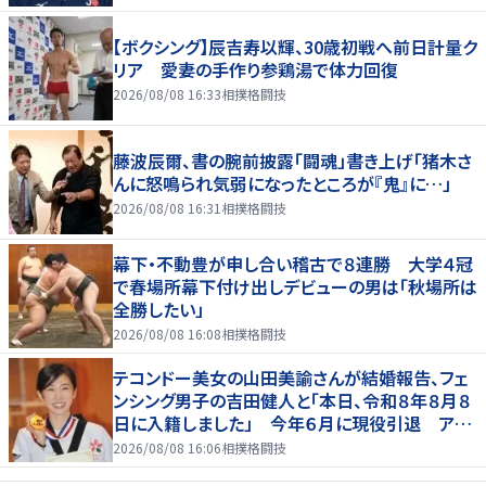
【ボクシング】辰吉寿以輝、30歳初戦へ前日計量ク
リア 愛妻の手作り参鶏湯で体力回復
2026/08/08 16:33
相撲格闘技
藤波辰爾、書の腕前披露「闘魂」書き上げ「猪木さ
んに怒鳴られ気弱になったところが『鬼』に…」
2026/08/08 16:31
相撲格闘技
幕下・不動豊が申し合い稽古で８連勝 大学４冠
で春場所幕下付け出しデビューの男は「秋場所は
全勝したい」
2026/08/08 16:08
相撲格闘技
テコンドー美女の山田美諭さんが結婚報告、フェ
ンシング男子の吉田健人と「本日、令和８年８月８
日に入籍しました」 今年６月に現役引退 アス
リート仲間からも祝福の声
2026/08/08 16:06
相撲格闘技