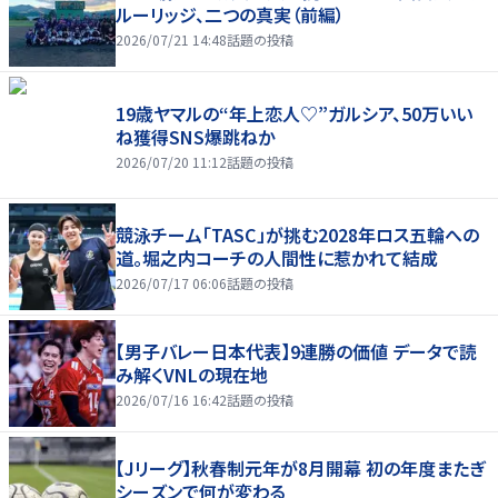
ルーリッジ、二つの真実（前編）
2026/07/21 14:48
話題の投稿
19歳ヤマルの“年上恋人♡”ガルシア、50万いい
ね獲得SNS爆跳ねか
2026/07/20 11:12
話題の投稿
競泳チーム「TASC」が挑む2028年ロス五輪への
道。堀之内コーチの人間性に惹かれて結成
2026/07/17 06:06
話題の投稿
【男子バレー日本代表】9連勝の価値 データで読
み解くVNLの現在地
2026/07/16 16:42
話題の投稿
【Jリーグ】秋春制元年が8月開幕 初の年度またぎ
シーズンで何が変わる