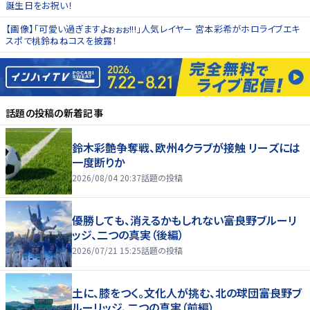
誕生日をお祝い！
【画像】「可愛い過ぎますよぉぉぉ!!!」人気レイヤー 宮本彩希がホロライブエキ
スポで桃鈴ねねコスを披露！
話題の投稿
の新着記事
鈴木彩艶争奪戦、欧州4クラブが接触 リーズには
一度断りか
2026/08/04 20:37
話題の投稿
優勝しても、消えるかもしれない――富良野ブルーリ
ッジ、二つの真実（後編）
2026/07/21 15:25
話題の投稿
土に、膝をつく。文化人が挑む、北の球団――富良野ブ
ルーリッジ、二つの真実（前編）