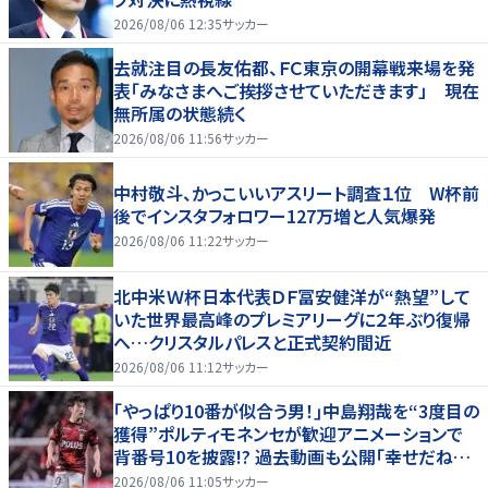
2026/08/06 12:35
サッカー
去就注目の長友佑都、ＦＣ東京の開幕戦来場を発
表「みなさまへご挨拶させていただきます」 現在
無所属の状態続く
2026/08/06 11:56
サッカー
中村敬斗、かっこいいアスリート調査１位 W杯前
後でインスタフォロワー127万増と人気爆発
2026/08/06 11:22
サッカー
北中米Ｗ杯日本代表ＤＦ冨安健洋が“熱望”して
いた世界最高峰のプレミアリーグに２年ぶり復帰
へ…クリスタルパレスと正式契約間近
2026/08/06 11:12
サッカー
｢やっぱり10番が似合う男！｣中島翔哉を“3度目の
獲得”ポルティモネンセが歓迎アニメーションで
背番号10を披露!? 過去動画も公開｢幸せだね〜｣
｢爽やかイケメン｣
2026/08/06 11:05
サッカー