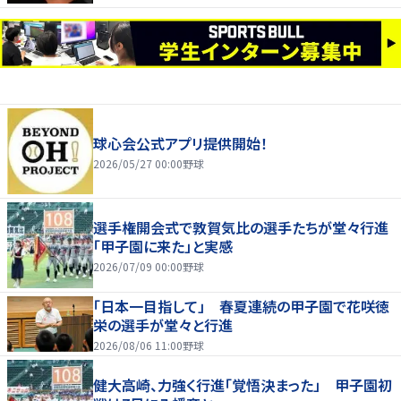
球心会公式アプリ提供開始！
2026/05/27 00:00
野球
選手権開会式で敦賀気比の選手たちが堂々行進
「甲子園に来た」と実感
2026/07/09 00:00
野球
「日本一目指して」 春夏連続の甲子園で花咲徳
栄の選手が堂々と行進
2026/08/06 11:00
野球
健大高崎、力強く行進「覚悟決まった」 甲子園初