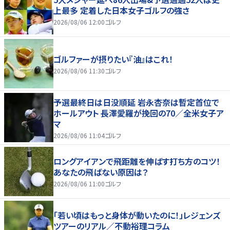
上最多 定着した日本女子ゴルフの強さ
2026/08/06 12:00
ゴルフ
ゴルファーが摂りたい『油』はこれ！
2026/08/06 11:30
ゴルフ
予選最終日は日没順延 岩永杏奈は暫定首位で
ホールアウト 長澤愛羅が挽回の70／全米女子ア
マ
2026/08/06 11:04
ゴルフ
ロングアイアンで飛距離を伸ばす打ち方のコツ！
あなたの飛ばない原因は？
2026/08/06 11:00
ゴルフ
「若い頃はもっと身体が動いたのに！」レジェンズ
ツアーのリアル／不動裕理コラム