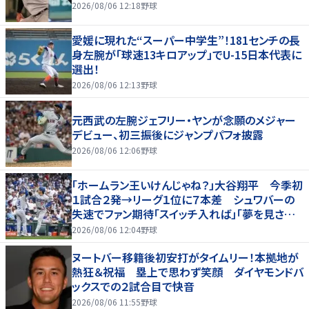
2026/08/06 12:18
野球
愛媛に現れた“スーパー中学生”！181センチの長
身左腕が「球速13キロアップ」でU-15日本代表に
選出！
2026/08/06 12:13
野球
元西武の左腕ジェフリー・ヤンが念願のメジャー
デビュー、初三振後にジャンプパフォ披露
2026/08/06 12:06
野球
「ホームラン王いけんじゃね？」大谷翔平 今季初
１試合２発→リーグ１位に７本差 シュワバーの
失速でファン期待「スイッチ入れば」「夢を見させ
てくれる」
2026/08/06 12:04
野球
ヌートバー移籍後初安打がタイムリー！本拠地が
熱狂＆祝福 塁上で思わず笑顔 ダイヤモンドバ
ックスでの２試合目で快音
2026/08/06 11:55
野球