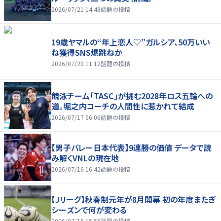
2026/07/21 14:48
話題の投稿
19歳ヤマルの“年上恋人♡”ガルシア、50万いい
ね獲得SNS爆跳ねか
2026/07/20 11:12
話題の投稿
競泳チーム「TASC」が挑む2028年ロス五輪への
道。堀之内コーチの人間性に惹かれて結成
2026/07/17 06:06
話題の投稿
【男子バレー日本代表】9連勝の価値 データで読
み解くVNLの現在地
2026/07/16 16:42
話題の投稿
【Jリーグ】秋春制元年が8月開幕 初の年度またぎ
シーズンで何が変わる
2026/07/15 15:55
話題の投稿