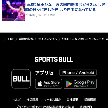
【卓球】早田ひな 涙の国内選考会から２カ月、苦
闘の日々に差した光「より自由になっている」
2026/08/06 08:39
卓球
TOP
話題の投稿
ライフスタイル
「今までにない感じでとてもステキ」
アプリ版
ヘルプ
推奨環境
サービス紹介
会社概要
採用情報
プライバシーポリシー（外部送信規律対応含む）
利用規約