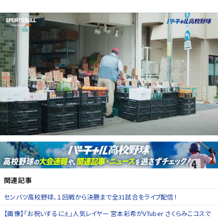
関連記事
センバツ高校野球、１回戦から決勝まで全31試合をライブ配信！
【画像】「お祝いするにぇ」人気レイヤー 宮本彩希がVTuber さくらみこコスで