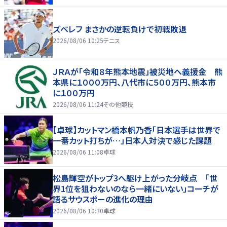
ズベレフ まさかの逆転負けで初戦敗退
2026/08/06 10:25
テニス
ＪＲＡが「令和８年熊本地震」被災地へ義援金 熊
本県に１０００万円、八代市に５００万円、熊本市
に１００万円
2026/08/06 11:24
その他競技
【卓球】カットマン橋本帆乃香「日本選手は世界で
一番カット打ちが…」日本人対決で感じた課題
2026/08/06 11:08
卓球
松島輝空がトップ3へ駆け上がった分岐点 「世
界1位を狙わないのなら一緒にいない」コーチが
語るサウスポーの進化の理由
2026/08/06 10:30
卓球