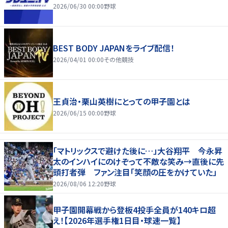
2026/06/30 00:00
野球
BEST BODY JAPANをライブ配信！
2026/04/01 00:00
その他競技
王貞治・栗山英樹にとっての甲子園とは
2026/06/15 00:00
野球
「マトリックスで避けた後に…」大谷翔平 今永昇
太のインハイにのけぞって不敵な笑み→直後に先
頭打者弾 ファン注目「笑顔の圧をかけていた」
2026/08/06 12:20
野球
甲子園開幕戦から登板4投手全員が140キロ超
え！【2026年選手権1日目・球速一覧】