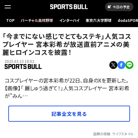
今日の予定
TOP
バーチャル高校野球
インターハイ
東京六大学野球
dodaSPO
（新しいタブ
「今までにない感じでとてもステキ」人気コス
プレイヤー 宮本彩希が放送直前アニメの美
麗ヒロインコスを披露！
2025.03.23 18:02
コスプレイヤーの宮本彩希が22日、自身のXを更新した。
【画像】「 麗しゅう過ぎて！」人気コスプレイヤー 宮本彩希
が”みん…
記事全文を見る
話題の投稿
ライフスタイル