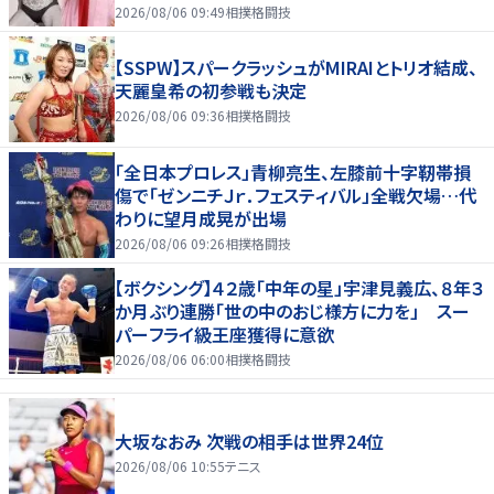
７まで
2026/08/06 09:49
相撲格闘技
【SSPW】スパークラッシュがMIRAIとトリオ結成、
天麗皇希の初参戦も決定
2026/08/06 09:36
相撲格闘技
「全日本プロレス」青柳亮生、左膝前十字靭帯損
傷で「ゼンニチＪｒ．フェスティバル」全戦欠場…代
わりに望月成晃が出場
2026/08/06 09:26
相撲格闘技
【ボクシング】４２歳「中年の星」宇津見義広、８年３
か月ぶり連勝「世の中のおじ様方に力を」 スー
パーフライ級王座獲得に意欲
2026/08/06 06:00
相撲格闘技
大坂なおみ 次戦の相手は世界24位
2026/08/06 10:55
テニス