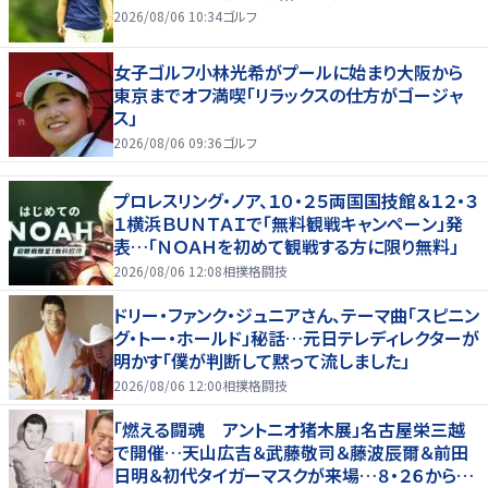
2026/08/06 10:34
ゴルフ
女子ゴルフ小林光希がプールに始まり大阪から
東京までオフ満喫「リラックスの仕方がゴージャ
ス」
2026/08/06 09:36
ゴルフ
プロレスリング・ノア、１０・２５両国国技館＆１２・３
１横浜ＢＵＮＴＡＩで「無料観戦キャンペーン」発
表…「ＮＯＡＨを初めて観戦する方に限り無料」
2026/08/06 12:08
相撲格闘技
ドリー・ファンク・ジュニアさん、テーマ曲「スピニン
グ・トー・ホールド」秘話…元日テレディレクターが
明かす「僕が判断して黙って流しました」
2026/08/06 12:00
相撲格闘技
「燃える闘魂 アントニオ猪木展」名古屋栄三越
で開催…天山広吉＆武藤敬司＆藤波辰爾＆前田
日明＆初代タイガーマスクが来場…８・２６から９・