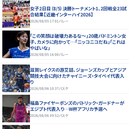
女子2日目（8/5）決勝トーナメント1、2回戦全23試
合結果【近畿インターハイ2026】
2026/08/05 17:01
バレー
「この笑顔は破壊力あるな〜」20歳バドミントン女
子、カメラに向かって…「ニッコニコだね」「これは
やばいな」
2026/08/05 16:00
バレー
滋賀レイクスの游艾喆、ジョーンズカップとアジア
競技大会に向けたチャイニーズ・タイペイ代表入
り
2026/08/06 10:37
バスケ
福島ファイヤーボンズのパトリック・ガードナーが
エジプト代表入り…W杯アフリカ予選へ
2026/08/06 09:52
バスケ