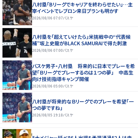
八村塁「Bリーグでキャリアを終わらせたい」…主
宰イベントでレブロン来日プランも明かす
2026/08/06 07:07
バスケ
八村塁を「超えていけたら」米挑戦中の“代表候
補”坂上史龍がBLACK SAMURAIで得た刺激
2026/08/06 07:00
バスケ
バスケ男子・八村塁 将来的に日本でプレーを希
望「Ｂリーグでプレーするのは１つの夢」 中高生
向け技術指導キャンプ開催
2026/08/06 05:00
バスケ
八村塁が将来的なＢリーグでのプレーを希望「一
つの夢ですね」
2026/08/05 19:18
バスケ
5大メジャー延べ86人出場&予選通過52人は史