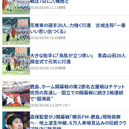
戦は7日に八幡商と
2026/08/06 11:15
野球
花巻東の選手20人、力強く行進 古城主将「一番
いい思い出つくる」
2026/08/06 10:00
野球
大きな拍手に「鳥肌が立つ思い」 青森山田20人
開会式で元気に行進
2026/08/06 10:00
野球
鹿島、ホーム開幕戦の第２節名古屋戦はチケット
完売の見通し…国立での開幕戦に続き２戦連続
で“超満員”
2026/08/06 12:36
サッカー
森保監督がＪ開幕戦「横浜ＦＭ-鹿島」現地視察
へ…地上波生中継、６万人来場見込みの伝統クラ
ブ対決に熱視線