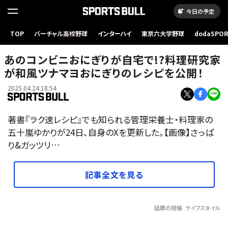
今日の予定
TOP
バーチャル高校野球
インターハイ
東京六大学野球
dodaSPO
（新しいタブ
あのコンビニおにぎりが自宅で!?料理研究家
が和風ツナマヨおにぎりのレシピを公開！
2025.04.24 18:54
著書『ラク速レシピ』でも知られる管理栄養士・料理家の
五十嵐ゆかりが24日、自身のXを更新した。【画像】さっぱ
り&ガッツリ…
記事全文を見る
話題の投稿
ライフスタイル