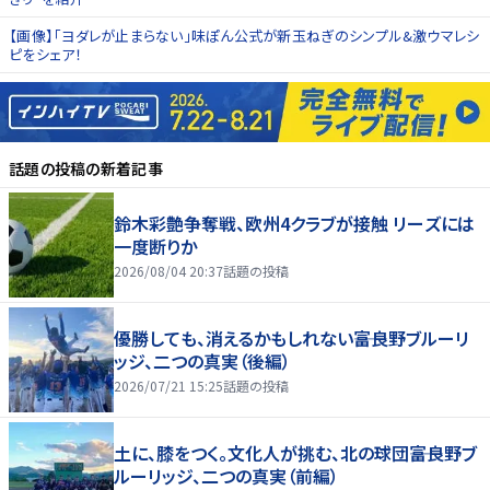
【画像】「ヨダレが止まらない」味ぽん公式が新玉ねぎのシンプル&激ウマレシ
ピをシェア！
話題の投稿
の新着記事
鈴木彩艶争奪戦、欧州4クラブが接触 リーズには
一度断りか
2026/08/04 20:37
話題の投稿
優勝しても、消えるかもしれない――富良野ブルーリ
ッジ、二つの真実（後編）
2026/07/21 15:25
話題の投稿
土に、膝をつく。文化人が挑む、北の球団――富良野ブ
ルーリッジ、二つの真実（前編）