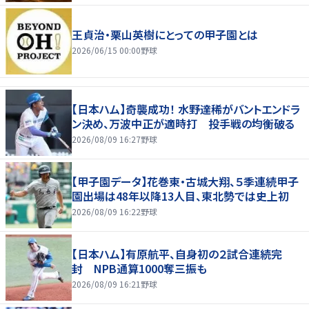
王貞治・栗山英樹にとっての甲子園とは
2026/06/15 00:00
野球
【日本ハム】奇襲成功！ 水野達稀がバントエンドラ
ン決め、万波中正が適時打 投手戦の均衡破る
2026/08/09 16:27
野球
【甲子園データ】花巻東・古城大翔、５季連続甲子
園出場は48年以降13人目、東北勢では史上初
2026/08/09 16:22
野球
【日本ハム】有原航平、自身初の２試合連続完
封 NPB通算1000奪三振も
2026/08/09 16:21
野球