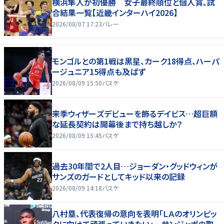
横浜隼人が初優勝 女子最終順位と個人賞、試
合結果一覧【近畿インターハイ2026】
2026/08/07 17:23
バレー
モンゴルとの第1戦は黒星、カーク18得点、ハーパ
ージュニア15得点も及ばず
2026/08/09 15:50
バスケ
来季ウィザーズデビューを飾るデイビス…超巨額
な延長契約は開幕後まで持ち越しか？
2026/08/09 15:45
バスケ
過去30年間で2人目…ジョーダン・グッドウィンが
サンズのガードとしてキッド以来の記録
2026/08/09 14:18
バスケ
八村塁、代表復帰の意向を表明「ＬＡのオリンピッ
クに向けて頑張っていきたい」 サンジャポの取