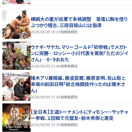
横綱大の里が巡業で本格調整 竜電に胸を借り
ぶつかり稽古、三段目結山には指導
2026/08/09 16:19
相撲格闘技
ウナギ・サヤカ、マリーゴールド「初参戦」でメガト
ンに完勝…ロッシー小川代表を罵倒「ただのジイ
さん」…８・９おおた
2026/08/09 15:46
相撲格闘技
猪木アリ展開幕、藤波辰爾、藤原喜明、佐山聡と
来場の前田日明「総合格闘技作ったのは猪木さ
ん」
2026/08/09 15:43
相撲格闘技
【全日本】王道トーナメントにティモシー・サッチャ
ー参戦、１回戦で元盟友・鈴木秀樹と激突
2026/08/09 15:30
相撲格闘技