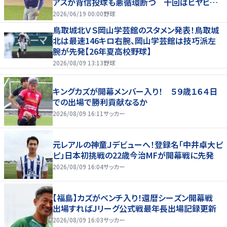
アスが背信投球も悪循環断つ 十回はヒヤヒヤ
もリード守る
2026/06/19 00:00
野球
鳥取城北ＶＳ岡山学芸館のスタメン発表！鳥取城
北は最速146キロ右腕、岡山学芸館は技巧派左
腕が先発【26年夏高校野球】
2026/08/09 13:13
野球
キングカズが開幕メンバー入り！ ５９歳１６４日
での出場で勝利貢献なるか
2026/08/09 16:11
サッカー
元レアルの神童Ｊデビューへ！登録名「中井卓大ピ
ピ」日本初挑戦の22歳今治MFが開幕戦に先発
2026/08/09 16:04
サッカー
【福島】カズがベンチ入り！還暦シーズン開幕戦
出場すればＪリーグ公式戦最年長出場記録更新
2026/08/09 16:03
サッカー