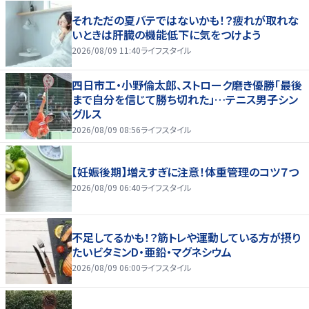
それただの夏バテではないかも！？疲れが取れな
いときは肝臓の機能低下に気をつけよう
2026/08/09 11:40
ライフスタイル
四日市工・小野倫太郎、ストローク磨き優勝「最後
まで自分を信じて勝ち切れた」…テニス男子シン
グルス
2026/08/09 08:56
ライフスタイル
【妊娠後期】増えすぎに注意！体重管理のコツ７つ
2026/08/09 06:40
ライフスタイル
不足してるかも！？筋トレや運動している方が摂り
たいビタミンD・亜鉛・マグネシウム
2026/08/09 06:00
ライフスタイル