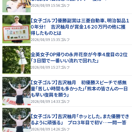
2026/08/09 15:56
ゴルフ
【女子ゴルフ】優勝副賞は三菱自動車、明治製品１
０年分！ 吉沢柚月が賞金１６２０万円の他に獲
得したものとは
2026/08/09 15:35
ゴルフ
全英女子OP帰りの永井花奈が今季４度目の２位
「３日間で一番いい流れで回れた」
2026/08/09 15:27
ゴルフ
【女子ゴルフ】吉沢柚月 初優勝スピーチで感無
量「苦しい時間も多かった」「熊本の皆さんの一日
も早い復興を願う」
2026/08/09 14:33
ゴルフ
【女子ゴルフ】吉沢柚月「ホッとした。また優勝でき
るように頑張る」 プロ３年目で初Ｖ…一問一答
2026/08/09 14:26
ゴルフ