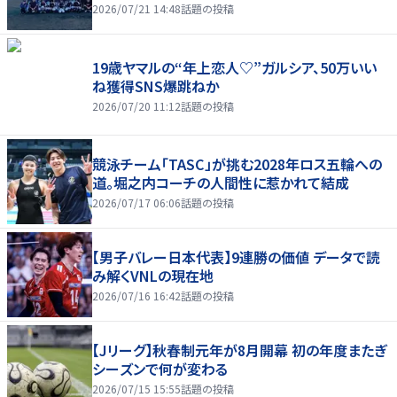
2026/07/21 14:48
話題の投稿
19歳ヤマルの“年上恋人♡”ガルシア、50万いい
ね獲得SNS爆跳ねか
2026/07/20 11:12
話題の投稿
競泳チーム「TASC」が挑む2028年ロス五輪への
道。堀之内コーチの人間性に惹かれて結成
2026/07/17 06:06
話題の投稿
【男子バレー日本代表】9連勝の価値 データで読
み解くVNLの現在地
2026/07/16 16:42
話題の投稿
【Jリーグ】秋春制元年が8月開幕 初の年度またぎ
シーズンで何が変わる
2026/07/15 15:55
話題の投稿