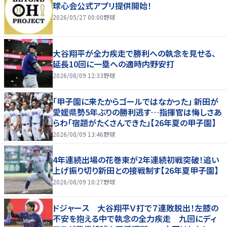
球心会公式アプリ提供開始！
2026/05/27 00:00
野球
大谷翔平が全力疾走で勝利への執念を見せる、
延長10回に一塁への適時内野安打
2026/08/09 12:33
野球
「甲子園に来たからゴールではなかった」 新田が
愛媛県勢5年ぶりの勝利逃す…指揮官は悔しさあ
らわ「宿題がたくさんできた」【26年夏の甲子園】
2026/08/09 13:46
野球
4年連続出場の花巻東が2年連続初戦突破！追い
上げ振り切り新田との接戦制す【26年夏甲子園】
2026/08/09 10:27
野球
ドジャース 大谷翔平Ｖ打で７連敗脱出！左膝の
不安を抱える中で執念の全力疾走 九回にディ