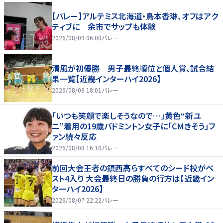
【バレー】アルテミス北海道・鳥本香琳、オフはアク
ティブに 余市でサップも体験
2026/08/09 06:00
バレー
清風が初優勝 男子最終順位と個人賞、試合結
果一覧【近畿インターハイ2026】
2026/08/08 18:01
バレー
「いつも笑顔で楽しそうなので…」黄色“新ユ
ニ”着用の19歳バドミントン女子に「CMきそう」フ
ァン続々反応
2026/08/08 16:10
バレー
前回大会王者の鎮西高らすべてのシード校がベ
スト4入り 大会最終日の勝負の行方は【近畿イン
ターハイ2026】
2026/08/07 22:22
バレー