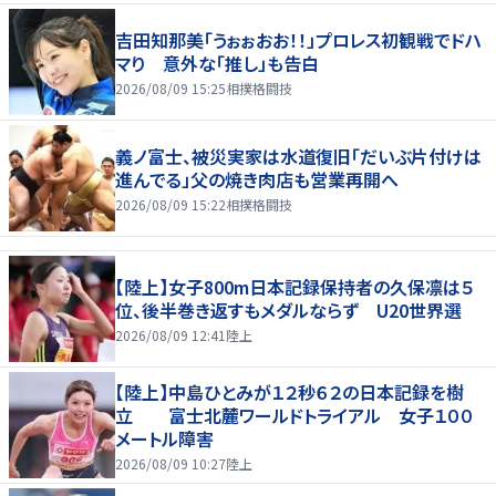
吉田知那美「うぉぉおお！！」プロレス初観戦でドハ
マり 意外な「推し」も告白
2026/08/09 15:25
相撲格闘技
義ノ富士、被災実家は水道復旧「だいぶ片付けは
進んでる」父の焼き肉店も営業再開へ
2026/08/09 15:22
相撲格闘技
【陸上】女子800m日本記録保持者の久保凛は５
位、後半巻き返すもメダルならず U20世界選
2026/08/09 12:41
陸上
【陸上】中島ひとみが１２秒６２の日本記録を樹
立 富士北麓ワールドトライアル 女子１００
メートル障害
2026/08/09 10:27
陸上