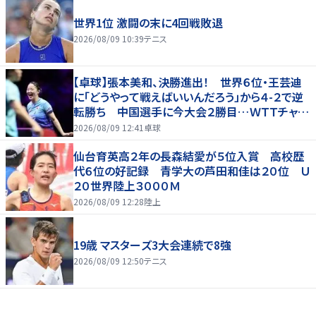
世界1位 激闘の末に4回戦敗退
2026/08/09 10:39
テニス
【卓球】張本美和、決勝進出！ 世界６位・王芸迪
に「どうやって戦えばいいんだろう」から４-２で逆
転勝ち 中国選手に今大会２勝目…ＷＴＴチャン
ピオンズ横浜
2026/08/09 12:41
卓球
仙台育英高２年の長森結愛が５位入賞 高校歴
代６位の好記録 青学大の芦田和佳は２０位 Ｕ
２０世界陸上３０００Ｍ
2026/08/09 12:28
陸上
19歳 マスターズ3大会連続で8強
2026/08/09 12:50
テニス