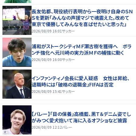
長友佑都、現役続行表明から一夜明け自身のＳＮ
Ｓを更新「みんなの声援マジで魂震えた。改めて
東京で優勝してみんなを喜ばせたいと思った」
2026/08/09 16:01
サッカー
浦和がストークシティＭＦ瀬古樹を獲得へ ボラ
ンチ強化へ元川崎の実力派ＭＦの補強に動く
2026/08/09 16:00
サッカー
インファンティノ会長に愛人疑惑 女性は昇給、
退職時には「破格の退職金」FIFAは否定
2026/08/09 15:41
サッカー
【バレー】「目の保養」高橋藍、黒Ｔ＆デニム姿でし
がみつく愛犬抱いて海に入るオフショなど披露
2026/08/09 12:12
バレー