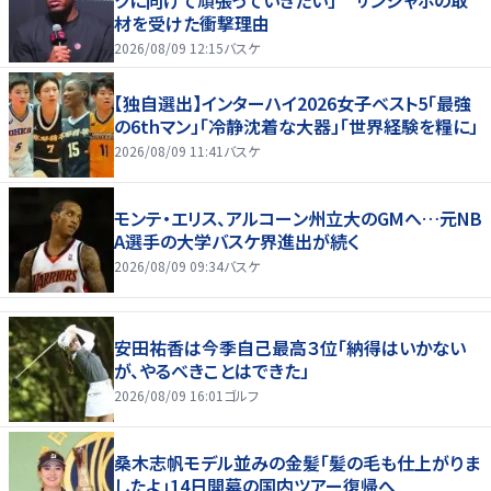
材を受けた衝撃理由
2026/08/09 12:15
バスケ
【独自選出】インターハイ2026女子ベスト5「最強
の6thマン」「冷静沈着な大器」「世界経験を糧に」
2026/08/09 11:41
バスケ
モンテ・エリス、アルコーン州立大のGMへ…元NB
A選手の大学バスケ界進出が続く
2026/08/09 09:34
バスケ
安田祐香は今季自己最高３位「納得はいかない
が、やるべきことはできた」
2026/08/09 16:01
ゴルフ
桑木志帆モデル並みの金髪「髪の毛も仕上がりま
したよ」14日開幕の国内ツアー復帰へ