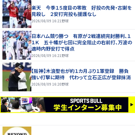
楽天 今季１５度目の零敗 好投の先発・古謝を
見殺し ２安打完投も援護なし
2026/08/09 16:21
野球
日本ハム競り勝つ 有原が２戦連続完封勝利、１
１Ｋ 五十幡が七回に完全阻止の右前打、万波の
適時内野安打で得点
2026/08/09 16:21
野球
【阪神】木浪聖也が約１カ月ぶり１軍登録 勝負
強い打撃に期待 代わって立石正広が登録抹消
2026/08/09 16:20
野球