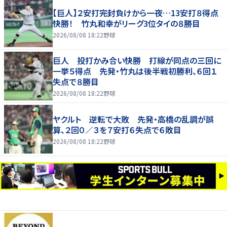
【巨人】２安打完封負けから一夜…13安打８得点
快勝！ 竹丸和幸がリーグ3位タイの８勝目
2026/08/08 18:22
野球
巨人 投打かみ合い快勝 打線が同点の三回に
一挙５得点 先発・竹丸は後半戦初勝利、６回１
失点で８勝目
2026/08/08 18:22
野球
ヤクルト 逆転で大敗 先発・高橋の乱調が誤
算、２回０／３を７安打６失点で６敗目
2026/08/08 18:22
野球