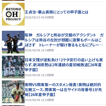
王貞治・栗山英樹にとっての甲子園とは
2026/06/15 00:00
野球
阪神 ガルシアと熊谷が交錯のアクシデント ガ
ルシアは熊谷の左肘が顔面に直撃もボールはこ
ぼさず トレーナーが駆け寄るもともにプレー続
行 直後に３連打食らう
2026/08/08 18:34
野球
日本文理が逆転負け！2ケタ安打の追い上げも実
らず、新潟県勢は2年連続の夏初戦敗退【26年夏
甲子園】
2026/08/08 18:29
野球
英明VS関東第一のスタメン発表！英明は絶対的
左腕エース、関東第一は左サイドの背番号1が先
発【26年夏甲子園】
2026/08/08 18:24
野球