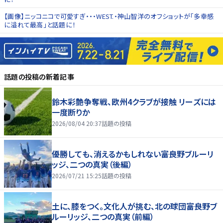
【画像】ニッコニコで可愛すぎ・・・WEST.・神山智洋のオフショットが「多幸感
に溢れて最高」と話題に！
話題の投稿
の新着記事
鈴木彩艶争奪戦、欧州4クラブが接触 リーズには
一度断りか
2026/08/04 20:37
話題の投稿
優勝しても、消えるかもしれない――富良野ブルーリ
ッジ、二つの真実（後編）
2026/07/21 15:25
話題の投稿
土に、膝をつく。文化人が挑む、北の球団――富良野ブ
ルーリッジ、二つの真実（前編）