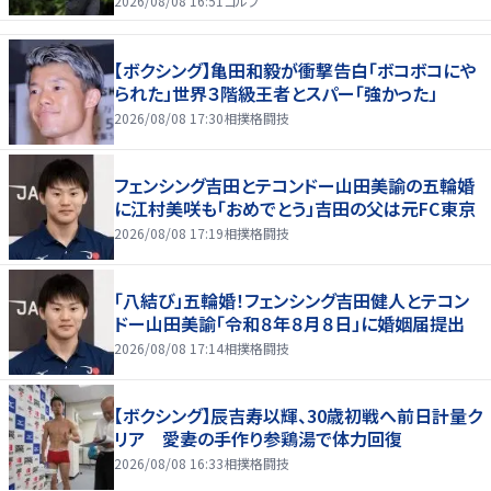
2026/08/08 16:51
ゴルフ
【ボクシング】亀田和毅が衝撃告白「ボコボコにや
られた」世界３階級王者とスパー「強かった」
2026/08/08 17:30
相撲格闘技
フェンシング吉田とテコンドー山田美諭の五輪婚
に江村美咲も「おめでとう」吉田の父は元FC東京
2026/08/08 17:19
相撲格闘技
「八結び」五輪婚！フェンシング吉田健人とテコン
ドー山田美諭「令和８年８月８日」に婚姻届提出
2026/08/08 17:14
相撲格闘技
【ボクシング】辰吉寿以輝、30歳初戦へ前日計量ク
リア 愛妻の手作り参鶏湯で体力回復
2026/08/08 16:33
相撲格闘技