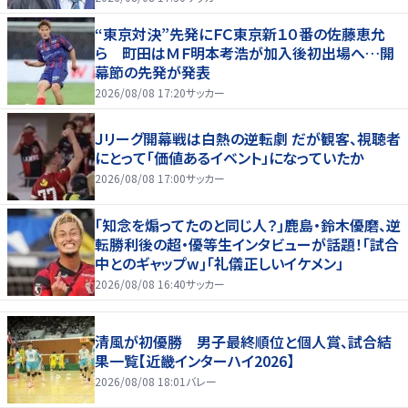
“東京対決”先発にＦＣ東京新１０番の佐藤恵允
ら 町田はＭＦ明本考浩が加入後初出場へ…開
幕節の先発が発表
2026/08/08 17:20
サッカー
Ｊリーグ開幕戦は白熱の逆転劇 だが観客、視聴者
にとって「価値あるイベント」になっていたか
2026/08/08 17:00
サッカー
｢知念を煽ってたのと同じ人？｣鹿島・鈴木優磨、逆
転勝利後の超・優等生インタビューが話題！｢試合
中とのギャップw｣｢礼儀正しいイケメン」
2026/08/08 16:40
サッカー
清風が初優勝 男子最終順位と個人賞、試合結
果一覧【近畿インターハイ2026】
2026/08/08 18:01
バレー