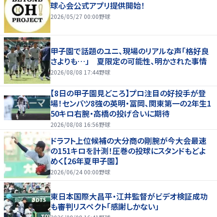
球心会公式アプリ提供開始！
2026/05/27 00:00
野球
甲子園で話題のユニ、現場のリアルな声「格好良
さよりも…」 夏限定の可能性、明かされた事情
2026/08/08 17:44
野球
【8日の甲子園見どころ】プロ注目の好投手が登
場！センバツ8強の英明・冨岡、関東第一の2年生1
50キロ右腕・高橋の投げ合いに期待
2026/08/08 16:56
野球
ドラフト上位候補の大分商の剛腕が今大会最速
の151キロを計測！圧巻の投球にスタンドもどよ
めく【26年夏甲子園】
2026/06/24 00:00
野球
東日本国際大昌平・江井監督がビデオ検証成功
も審判リスペクト「感謝しかない」