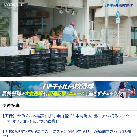
関連記事
【画像】「かみんちゅ最高すぎ！」神山智洋＆中村海人、激レア“おそろリンクコ
ーデ”オフショットにファン歓喜！
【画像】WEST.・神山智洋の手にファンがドギマギ！「手が綺麗すぎる」と話題
に！