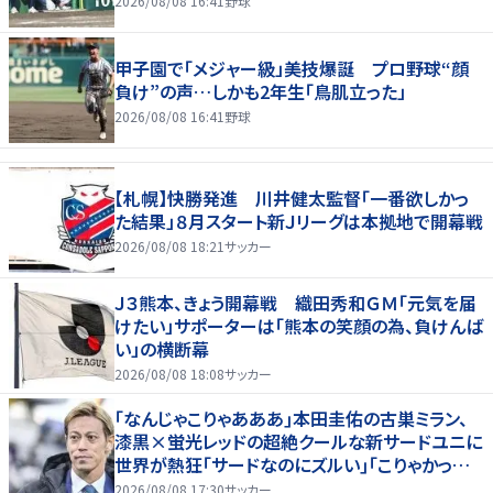
2026/08/08 16:41
野球
甲子園で「メジャー級」美技爆誕 プロ野球“顔
負け”の声…しかも2年生「鳥肌立った」
2026/08/08 16:41
野球
【札幌】快勝発進 川井健太監督「一番欲しかっ
た結果」８月スタート新Ｊリーグは本拠地で開幕戦
2026/08/08 18:21
サッカー
Ｊ３熊本、きょう開幕戦 織田秀和ＧＭ「元気を届
けたい」サポーターは「熊本の笑顔の為、負けんば
い」の横断幕
2026/08/08 18:08
サッカー
｢なんじゃこりゃあああ｣本田圭佑の古巣ミラン、
漆黒×蛍光レッドの超絶クールな新サードユニに
世界が熱狂｢サードなのにズルい｣｢こりゃかっけ
えわ｣
2026/08/08 17:30
サッカー