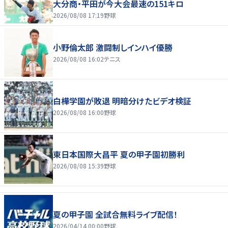
大分商・平田が今大会最速の151キロ
2026/08/08 17:19
野球
小野倫太郎 激闘制しインハイ優勝
2026/08/08 16:02
テニス
白樺学園が敗退 明暗分けたビデオ検証
2026/08/08 16:00
野球
東日本国際大昌平 夏の甲子園初勝利
2026/08/08 15:39
野球
夏の甲子園 全試合無料ライブ配信！
2026/04/14 00:00
野球