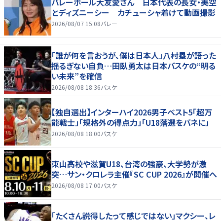
バレーボール大友愛さん 日本代表の長女・美空
とディズニーシー カチューシャ着けて動画撮影
2026/08/07 15:08
バレー
「誰が何を言おうが、僕は日本人」八村塁が語った
揺るぎない自負…田臥勇太は日本バスケの“明る
い未来”を確信
2026/08/08 18:36
バスケ
【独自選出】インターハイ2026男子ベスト5「超万
能戦士」「規格外の得点力」「U18落選をバネに」
2026/08/08 18:00
バスケ
東山高校や滋賀U18、台湾の強豪、大学勢が激
突…サン・クロレラ主催『SC CUP 2026』が開催へ
2026/08/08 17:00
バスケ
「たくさん説得したって感じではない」マクシー、レ