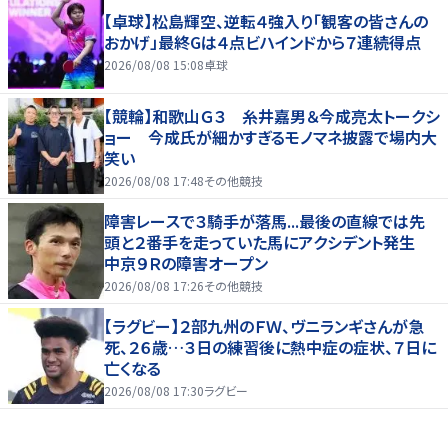
【卓球】松島輝空、逆転４強入り「観客の皆さんの
おかげ」最終Gは４点ビハインドから７連続得点
2026/08/08 15:08
卓球
【競輪】和歌山Ｇ３ 糸井嘉男＆今成亮太トークシ
ョー 今成氏が細かすぎるモノマネ披露で場内大
笑い
2026/08/08 17:48
その他競技
障害レースで３騎手が落馬...最後の直線では先
頭と２番手を走っていた馬にアクシデント発生
中京９Ｒの障害オープン
2026/08/08 17:26
その他競技
【ラグビー】２部九州のＦＷ、ヴニランギさんが急
死、２６歳…３日の練習後に熱中症の症状、７日に
亡くなる
2026/08/08 17:30
ラグビー