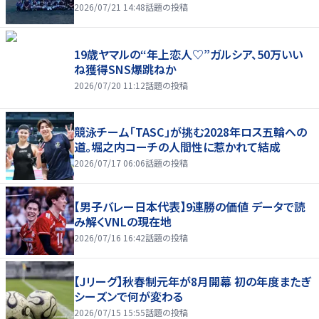
2026/07/21 14:48
話題の投稿
19歳ヤマルの“年上恋人♡”ガルシア、50万いい
ね獲得SNS爆跳ねか
2026/07/20 11:12
話題の投稿
競泳チーム「TASC」が挑む2028年ロス五輪への
道。堀之内コーチの人間性に惹かれて結成
2026/07/17 06:06
話題の投稿
【男子バレー日本代表】9連勝の価値 データで読
み解くVNLの現在地
2026/07/16 16:42
話題の投稿
【Jリーグ】秋春制元年が8月開幕 初の年度またぎ
シーズンで何が変わる
2026/07/15 15:55
話題の投稿