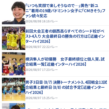
「いつも笑顔で楽しそうなので…」黄色“新ユ
ニ”着用の19歳バドミントン女子に「CMきそう」フ
ァン続々反応
2026/08/08 16:10
バレー
前回大会王者の鎮西高らすべてのシード校がベ
スト4入り 大会最終日の勝負の行方は【近畿イン
ターハイ2026】
2026/08/07 22:22
バレー
横浜隼人が初優勝 女子最終順位と個人賞、試
合結果一覧【近畿インターハイ2026】
2026/08/07 17:23
バレー
男子3日目（8/7）決勝トーナメント3、4回戦全12試
合結果と最終日（8/8）の試合予定【近畿インター
ハイ2026】
2026/08/07 15:25
バレー