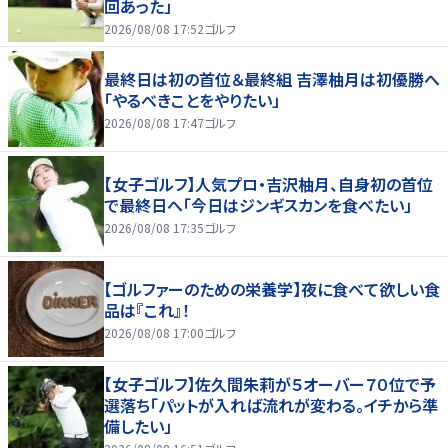
回あった」
2026/08/08 17:52
ゴルフ
最終日は初の首位＆最終組 吉澤柚月は初優勝へ
「やるべきことをやりたい」
2026/08/08 17:47
ゴルフ
【女子ゴルフ】人気プロ・吉沢柚月、自身初の首位
で最終日へ「今日はジンギスカンを食べたい」
2026/08/08 17:35
ゴルフ
【ゴルファーのための栄養学】夜に食べて欲しい食
品は『これ』！
2026/08/08 17:00
ゴルフ
【女子ゴルフ】佐久間朱莉が５オーバー７０位で予
選落ち「パットが入れば流れが変わる。イチから準
備したい」