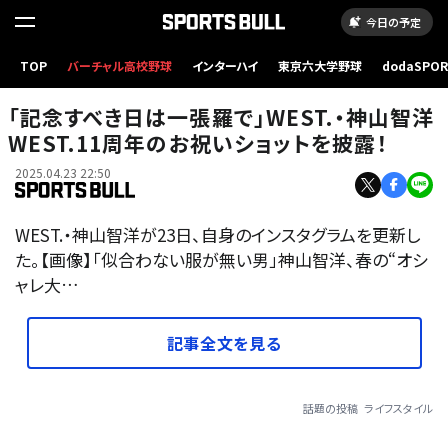
今日の予定
TOP
バーチャル高校野球
インターハイ
東京六大学野球
dodaSPO
（新しいタブ
「記念すべき日は一張羅で」WEST.・神山智洋
WEST.11周年のお祝いショットを披露！
2025.04.23 22:50
WEST.・神山智洋が23日、自身のインスタグラムを更新し
た。【画像】「似合わない服が無い男」神山智洋、春の“オシ
ャレ大…
記事全文を見る
話題の投稿
ライフスタイル