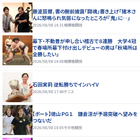
藤波辰爾、書の腕前披露「闘魂」書き上げ「猪木さ
んに怒鳴られ気弱になったところが『鬼』に…」
2026/08/08 16:31
相撲格闘技
幕下・不動豊が申し合い稽古で８連勝 大学４冠
で春場所幕下付け出しデビューの男は「秋場所は
全勝したい」
2026/08/08 16:08
相撲格闘技
石田実莉 逆転勝ちでインハイV
2026/08/08 17:40
テニス
【ボート】徳山ＰＧ１ 鎌倉涼が予選突破へ望みを
つないだ
2026/08/08 18:05
その他競技