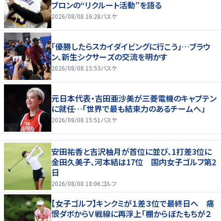
ブロンの“リクルート活動”を語る
2026/08/08 16:28
バスケ
「優勝したらスカイダイビングに行こう」…ブラウ
ン、新生シクサーズの交流を明かす
2026/08/08 15:53
バスケ
元日本代表・吉田亜沙美が三菱電機のキャプテン
に就任…「世界で最も結束力のあるチームへ」
2026/08/08 15:51
バスケ
安田祐香と吉沢柚月が首位に並び、1打差3位に
金田久美子、河本結は17位 国内女子ゴルフ第2
日
2026/08/08 18:06
ゴルフ
【女子ゴルフ】キンクミが１差３位で最終日へ 痛
恨ダボからＶ戦線に再浮上「棚からぼたもちが２