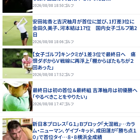
2026/08/08 18:50
ゴルフ
安田祐香と吉沢柚月が首位に並び、1打差3位に
金田久美子、河本結は17位 国内女子ゴルフ第2
日
2026/08/08 18:06
ゴルフ
【女子ゴルフ】キンクミが１差３位で最終日へ 痛
恨ダボからＶ戦線に再浮上「棚からぼたもちが２
回あった」
2026/08/08 17:52
ゴルフ
最終日は初の首位＆最終組 吉澤柚月は初優勝へ
「やるべきことをやりたい」
2026/08/08 17:47
ゴルフ
新日本プロレス「Ｇ１」Ｂブロック「大混戦」…カラ
ム・ニューマン、ゲイブ・キッド、成田蓮が「勝ち点１
０」で首位タイ…８・８横浜全成績