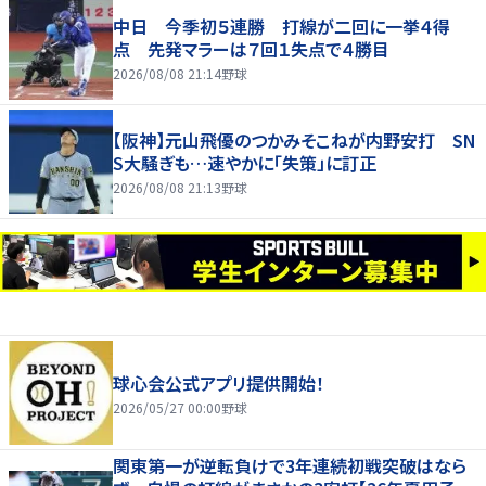
中日 今季初５連勝 打線が二回に一挙４得
点 先発マラーは７回１失点で４勝目
2026/08/08 21:14
野球
【阪神】元山飛優のつかみそこねが内野安打 SN
S大騒ぎも…速やかに「失策」に訂正
2026/08/08 21:13
野球
球心会公式アプリ提供開始！
2026/05/27 00:00
野球
関東第一が逆転負けで3年連続初戦突破はなら