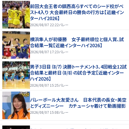
前回大会王者の鎮西高らすべてのシード校がベ
スト4入り 大会最終日の勝負の行方は【近畿イン
ターハイ2026】
2026/08/07 22:22
バレー
横浜隼人が初優勝 女子最終順位と個人賞、試
合結果一覧【近畿インターハイ2026】
2026/08/07 17:23
バレー
男子3日目（8/7）決勝トーナメント3、4回戦全12試
合結果と最終日（8/8）の試合予定【近畿インター
ハイ2026】
2026/08/07 15:25
バレー
バレーボール大友愛さん 日本代表の長女・美空
とディズニーシー カチューシャ着けて動画撮影
2026/08/07 15:08
バレー