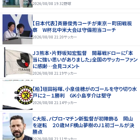
2026/08/08 19:32
野球
【日本代表】斉藤俊秀コーチが東京－町田戦視
察 W杯北中米大会は守備担当コーチ
2026/08/08 21:20
サッカー
Ｊ３熊本・片野坂知宏監督 開幕戦ドローに「本
当に強い思いがありました」全国のサッカーファン
に感謝…会見コメント
2026/08/08 21:19
サッカー
【柏】垣田裕暉、小泉佳穂がのゴールを守り切り水
戸に２－１勝利 GK小島亨介は堅守
2026/08/08 21:14
サッカー
Ｃ大阪、パブロ・マチン新監督が初陣飾る 岡山
を逆転 ２０歳ＭＦ横山夢樹のＪ１初ゴールが決
勝点
2026/08/08 21:11
サッカー