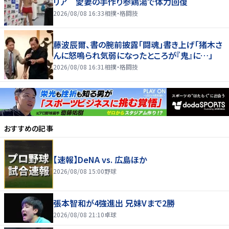
リア 愛妻の手作り参鶏湯で体力回復
2026/08/08 16:33
相撲・格闘技
藤波辰爾、書の腕前披露「闘魂」書き上げ「猪木さ
んに怒鳴られ気弱になったところが『鬼』に…」
2026/08/08 16:31
相撲・格闘技
おすすめの記事
【速報】DeNA vs. 広島ほか
2026/08/08 15:00
野球
張本智和が4強進出 兄妹Vまで2勝
2026/08/08 21:10
卓球