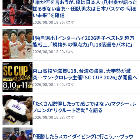
「誰が何を言おうが、僕は日本人」八村塁が語った
揺るぎない自負…田臥勇太は日本バスケの“明る
い未来”を確信
2026/08/08 18:36
バスケ
【独自選出】インターハイ2026男子ベスト5「超万
能戦士」「規格外の得点力」「U18落選をバネに」
2026/08/08 18:00
バスケ
東山高校や滋賀U18、台湾の強豪、大学勢が激
突…サン・クロレラ主催『SC CUP 2026』が開催へ
2026/08/08 17:00
バスケ
「たくさん説得したって感じではない」マクシー、レ
ブロンの“リクルート活動”を語る
2026/08/08 16:28
バスケ
「優勝したらスカイダイビングに行こう」…ブラウ