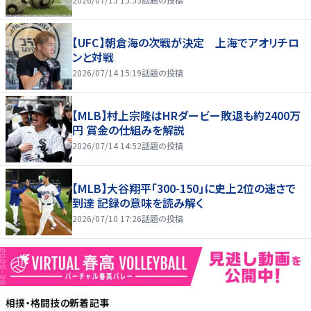
【UFC】朝倉海の次戦が決定 上海でアオリチロ
ンと対戦
2026/07/14 15:19
話題の投稿
【MLB】村上宗隆はHRダービー敗退も約2400万
円 賞金の仕組みを解説
2026/07/14 14:52
話題の投稿
【MLB】大谷翔平「300-150」に史上2位の速さで
到達 記録の意味を読み解く
2026/07/10 17:26
話題の投稿
相撲・格闘技
の新着記事