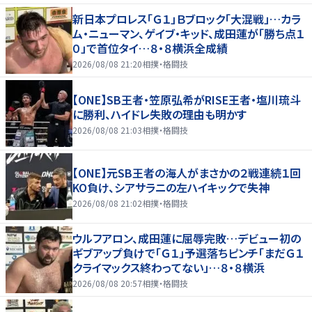
新日本プロレス「Ｇ１」Ｂブロック「大混戦」…カラ
ム・ニューマン、ゲイブ・キッド、成田蓮が「勝ち点１
０」で首位タイ…８・８横浜全成績
2026/08/08 21:20
相撲・格闘技
【ONE】SB王者・笠原弘希がRISE王者・塩川琉斗
に勝利、ハイドレ失敗の理由も明かす
2026/08/08 21:03
相撲・格闘技
【ONE】元SB王者の海人がまさかの２戦連続１回
KO負け、シアサラニの左ハイキックで失神
2026/08/08 21:02
相撲・格闘技
ウルフアロン、成田蓮に屈辱完敗…デビュー初の
ギブアップ負けで「Ｇ１」予選落ちピンチ「まだＧ１
クライマックス終わってない」…８・８横浜
2026/08/08 20:57
相撲・格闘技