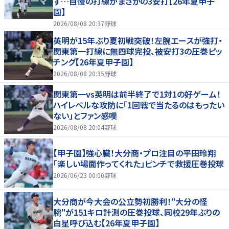
ず…自慢の打線がまさかの3安打【26年夏甲子
園】
2026/08/08 20:37
野球
英明が15年ぶり夏初戦突破！左腕エースが強打・
関東第一打線に無四球完投、被安打3の圧巻ピッ
チング【26年夏甲子園】
2026/08/08 20:35
野球
関東第一vs英明は前半終了で1対1の好ゲーム！
ハイレベルな攻防に「1回戦で当たるのはもったい
ない」とファン感嘆
2026/08/08 20:04
野球
【甲子園】強心臓！大分商・プロ注目の平田玲翔
「楽しい場面作ってくれた」ピンチで救援圧巻投球
2026/06/23 00:00
野球
大分商が今大会の公立勢初勝利！"大分の怪
腕"が151キロ計測の圧巻投球、同校29年ぶりの
白星呼び込む【26年夏甲子園】