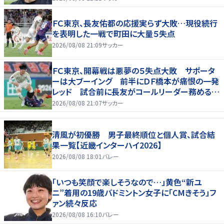
ＦＣ東京、長友佑都の応援実らず大敗…現役続行
を表明した一戦で町田に大量５失点
2026/08/08 21:09
サッカー
ＦＣ東京、開幕戦は悪夢の５失点大敗 サポータ
ーは大ブーイング 前半にＤＦ橋本が痛恨の一発
レッド 試合前に長友がコールリーダー務めるも
実らず
2026/08/08 21:07
サッカー
清風が初優勝 男子最終順位と個人賞、試合結
果一覧【近畿インターハイ2026】
2026/08/08 18:01
バレー
「いつも笑顔で楽しそうなので…」黄色“新ユ
ニ”着用の19歳バドミントン女子に「CMきそう」フ
ァン続々反応
2026/08/08 16:10
バレー