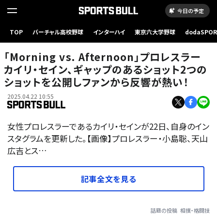
今日の予定
TOP
バーチャル高校野球
インターハイ
東京六大学野球
dodaSPO
（新しいタブ
「Morning vs. Afternoon」プロレスラー
カイリ・セイン、ギャップのあるショット2つの
ショットを公開しファンから反響が熱い！
2025.04.22 10:55
女性プロレスラーであるカイリ・セインが22日、自身のイン
スタグラムを更新した。【画像】プロレスラー・小島聡、天山
広吉とス…
記事全文を見る
話題の投稿
相撲・格闘技