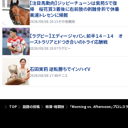
【注目馬動向】ジッピーチューンは紫苑Ｓで復
帰 桜花賞３着後に右前肢の剥離骨折で休養
美浦トレセンに帰厩
2026/08/08 20:15
その他競技
【ラグビー】エディージャパン、前半１４－１４ オ
ーストラリアとドつき合いのトライ応酬戦
2026/08/08 20:07
ラグビー
石田実莉 逆転勝ちでインハイV
2026/08/08 17:40
テニス
TOP
話題の投稿
相撲・格闘技
「Morning vs. Afternoon