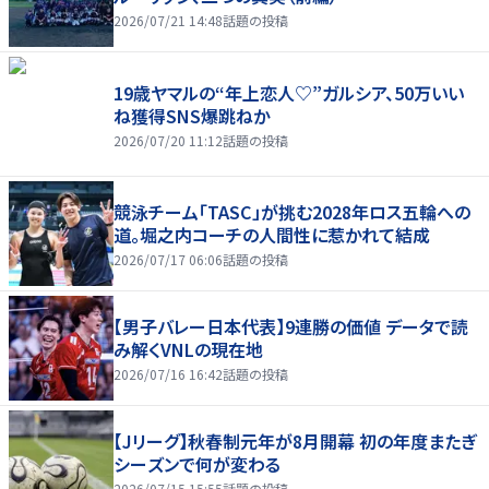
2026/07/21 14:48
話題の投稿
19歳ヤマルの“年上恋人♡”ガルシア、50万いい
ね獲得SNS爆跳ねか
2026/07/20 11:12
話題の投稿
競泳チーム「TASC」が挑む2028年ロス五輪への
道。堀之内コーチの人間性に惹かれて結成
2026/07/17 06:06
話題の投稿
【男子バレー日本代表】9連勝の価値 データで読
み解くVNLの現在地
2026/07/16 16:42
話題の投稿
【Jリーグ】秋春制元年が8月開幕 初の年度またぎ
シーズンで何が変わる
2026/07/15 15:55
話題の投稿