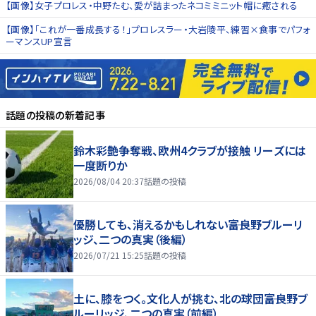
【画像】女子プロレス・中野たむ、愛が詰まったネコミミニット帽に癒される
【画像】「これが一番成長する！」プロレスラー・大岩陵平、練習×食事でパフォ
ーマンスUP宣言
話題の投稿
の新着記事
鈴木彩艶争奪戦、欧州4クラブが接触 リーズには
一度断りか
2026/08/04 20:37
話題の投稿
優勝しても、消えるかもしれない――富良野ブルーリ
ッジ、二つの真実（後編）
2026/07/21 15:25
話題の投稿
土に、膝をつく。文化人が挑む、北の球団――富良野ブ
ルーリッジ、二つの真実（前編）