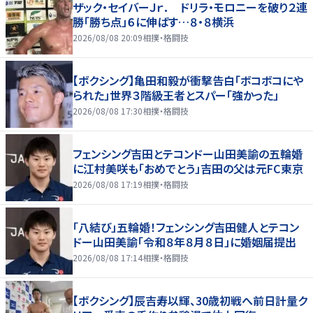
ザック・セイバーＪｒ． ドリラ・モロニーを破り２連
勝「勝ち点」６に伸ばす…８・８横浜
2026/08/08 20:09
相撲・格闘技
【ボクシング】亀田和毅が衝撃告白「ボコボコにや
られた」世界３階級王者とスパー「強かった」
2026/08/08 17:30
相撲・格闘技
フェンシング吉田とテコンドー山田美諭の五輪婚
に江村美咲も「おめでとう」吉田の父は元FC東京
2026/08/08 17:19
相撲・格闘技
「八結び」五輪婚！フェンシング吉田健人とテコン
ドー山田美諭「令和８年８月８日」に婚姻届提出
2026/08/08 17:14
相撲・格闘技
【ボクシング】辰吉寿以輝、30歳初戦へ前日計量ク