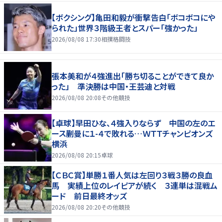
【ボクシング】亀田和毅が衝撃告白「ボコボコにや
られた」世界３階級王者とスパー「強かった」
2026/08/08 17:30
相撲格闘技
張本美和が４強進出「勝ち切ることができて良か
った」 準決勝は中国・王芸迪と対戦
2026/08/08 20:08
その他競技
【卓球】早田ひな、４強入りならず 中国の左のエ
ース蒯曼に１-４で敗れる…ＷＴＴチャンピオンズ
横浜
2026/08/08 20:15
卓球
【ＣＢＣ賞】単勝１番人気は左回り３戦３勝の良血
馬 実績上位のレイピアが続く ３連単は混戦ム
ード 前日最終オッズ
2026/08/08 20:20
その他競技