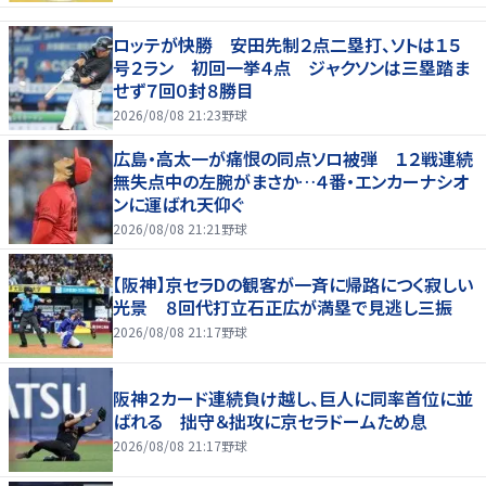
ロッテが快勝 安田先制２点二塁打、ソトは１５
号２ラン 初回一挙４点 ジャクソンは三塁踏ま
せず７回０封８勝目
2026/08/08 21:23
野球
広島・高太一が痛恨の同点ソロ被弾 １２戦連続
無失点中の左腕がまさか…４番・エンカーナシオ
ンに運ばれ天仰ぐ
2026/08/08 21:21
野球
【阪神】京セラDの観客が一斉に帰路につく寂しい
光景 ８回代打立石正広が満塁で見逃し三振
2026/08/08 21:17
野球
阪神２カード連続負け越し、巨人に同率首位に並
ばれる 拙守＆拙攻に京セラドームため息
2026/08/08 21:17
野球