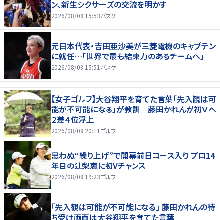
ン、新生シクサーズの交流を明かす
2026/08/08 15:53
バスケ
元日本代表・吉田亜沙美が三菱電機のキャプテン
に就任…「世界で最も結束力のあるチームへ」
2026/08/08 15:51
バスケ
【女子ゴルフ】大谷翔平を育てた言葉「先入観は可
能が不可能になる」が教訓 藤田かれんが初Ｖへ
２差４位浮上
2026/08/08 20:11
ゴルフ
思わぬ“繰り上げ”で開幕前日コース入り プロ14
年目の辻梨恵に初Vチャンス
2026/08/08 19:23
ゴルフ
「先入観は可能が不可能になる」 藤田かれんの待
ち受け画面は大谷翔平を育てた言葉