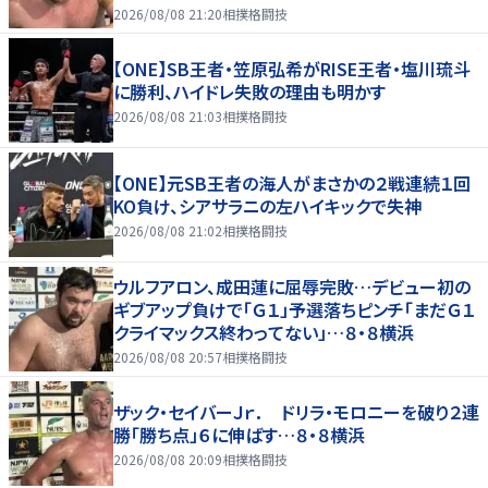
2026/08/08 21:20
相撲格闘技
【ONE】SB王者・笠原弘希がRISE王者・塩川琉斗
に勝利、ハイドレ失敗の理由も明かす
2026/08/08 21:03
相撲格闘技
【ONE】元SB王者の海人がまさかの２戦連続１回
KO負け、シアサラニの左ハイキックで失神
2026/08/08 21:02
相撲格闘技
ウルフアロン、成田蓮に屈辱完敗…デビュー初の
ギブアップ負けで「Ｇ１」予選落ちピンチ「まだＧ１
クライマックス終わってない」…８・８横浜
2026/08/08 20:57
相撲格闘技
ザック・セイバーＪｒ． ドリラ・モロニーを破り２連
勝「勝ち点」６に伸ばす…８・８横浜
2026/08/08 20:09
相撲格闘技