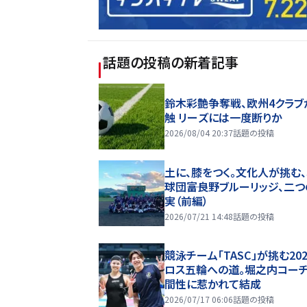
話題の投稿
の新着記事
鈴木彩艶争奪戦、欧州4クラブ
触 リーズには一度断りか
2026/08/04 20:37
話題の投稿
土に、膝をつく。文化人が挑む
球団――富良野ブルーリッジ、二
実（前編）
2026/07/21 14:48
話題の投稿
競泳チーム「TASC」が挑む20
ロス五輪への道。堀之内コー
間性に惹かれて結成
2026/07/17 06:06
話題の投稿