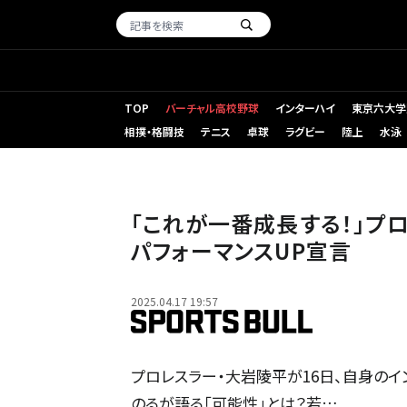
TOP
バーチャル高校野球
インターハイ
東京六大学
相撲・格闘技
テニス
卓球
ラグビー
陸上
水泳
「これが一番成長する！」プ
パフォーマンスUP宣言
2025.04.17 19:57
プロレスラー・大岩陵平が16日、自身のイ
のるが語る「可能性」とは？若…