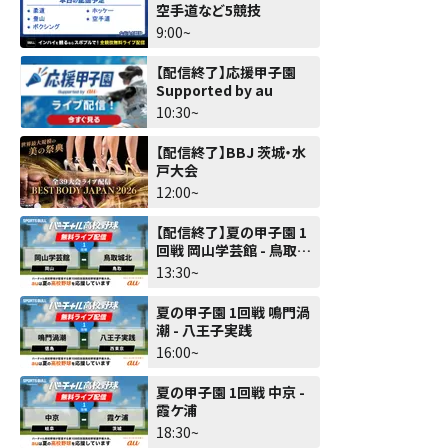
空手道など5競技
9:00~
【配信終了】応援甲子園
Supported by au
10:30~
【配信終了】BBJ 茨城・水
戸大会
12:00~
【配信終了】夏の甲子園 1
回戦 岡山学芸館 - 鳥取城
北
13:30~
夏の甲子園 1回戦 鳴門渦
潮 - 八王子実践
16:00~
夏の甲子園 1回戦 中京 -
霞ケ浦
18:30~