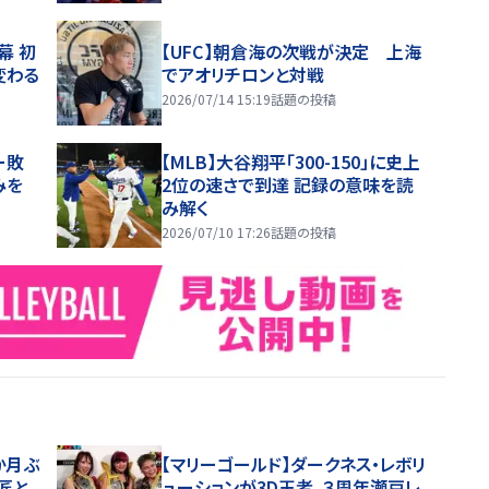
幕 初
【UFC】朝倉海の次戦が決定 上海
変わる
でアオリチロンと対戦
2026/07/14 15:19
話題の投稿
ー敗
【MLB】大谷翔平「300-150」に史上
みを
2位の速さで到達 記録の意味を読
み解く
2026/07/10 17:26
話題の投稿
か月ぶ
【マリーゴールド】ダークネス・レボリ
匠と
ューションが3D王者、３周年瀬戸レ