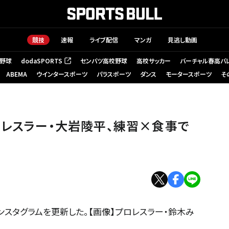
競技
速報
ライブ配信
マンガ
見逃し動画
野球
dodaSPORTS
センバツ高校野球
高校サッカー
バーチャル春高バ
（新しいタブで開く）
ABEMA
ウインタースポーツ
パラスポーツ
ダンス
モータースポーツ
そ
ロレスラー・大岩陵平、練習×食事で
ンスタグラムを更新した。【画像】プロレスラー・鈴木み