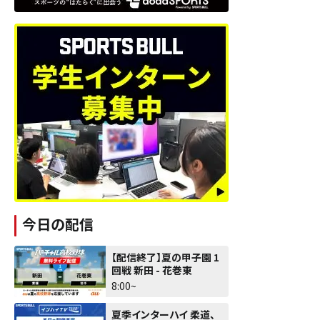
今日の配信
【配信終了】夏の甲子園 1
回戦 新田 - 花巻東
8:00~
夏季インターハイ 柔道、