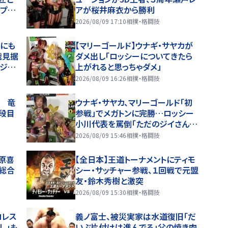
…プロ
アが桜井麻衣から勝利
2026/08/09 17:10
相撲・格闘技
中にも
【マリーゴールド】ウナギ・サヤカが
戦見据
ダメ出し「ロッシーについてきたら
ラジオ
上がれると思っちゃダメ」
2026/08/09 16:26
相撲・格闘技
 竜
ウナギ・サヤカ、マリーゴールド「初
段目
参戦」でメガトンに完勝…ロッシー
小川代表を罵倒「ただのジイさん」
…８・９おおた
2026/08/09 15:46
相撲・格闘技
原喜
【全日本】王道トーナメントにティモ
総合
シー・サッチャー参戦、１回戦で元盟
友・鈴木秀樹と激突
2026/08/09 15:30
相撲・格闘技
ロレス
義ノ富士、被災実家は水道復旧「だ
し」も
いぶ片付けは進んでる」父の焼き肉