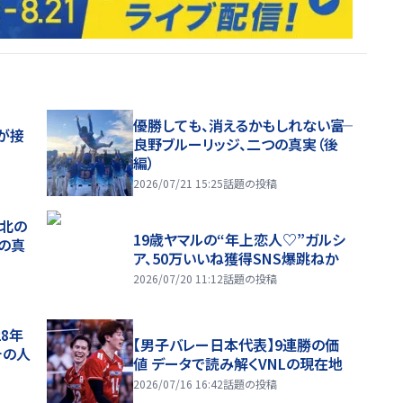
優勝しても、消えるかもしれない――富
が接
良野ブルーリッジ、二つの真実（後
編）
2026/07/21 15:25
話題の投稿
、北の
19歳ヤマルの“年上恋人♡”ガルシ
つの真
ア、50万いいね獲得SNS爆跳ねか
2026/07/20 11:12
話題の投稿
28年
【男子バレー日本代表】9連勝の価
チの人
値 データで読み解くVNLの現在地
2026/07/16 16:42
話題の投稿