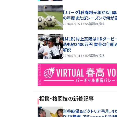
【Jリーグ】秋春制元年が8月開
の年度またぎシーズンで何が
2026/07/15 15:55
話題の投稿
【MLB】村上宗隆はHRダービ
退も約2400万円 賞金の仕組
解説
2026/07/14 14:52
話題の投稿
相撲・格闘技
の新着記事
岩谷麻優＆ビクトリア弓月、４
り「復帰戦」でＳａｒｅｅｅ＆彩羽