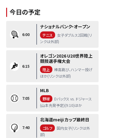
今日の予定
ナショナルバンク・オープン
6:00
テニス
女子ダブルス2回戦(リ
ンクは外部)
オレゴン2026 U20世界陸上
競技選手権大会
6:15
陸上
棒高跳び、ハンマー投げ
ほか(リンクは外部)
MLB
7:05
野球
Dバックス vs. ドジャース
(山本先発予定)(9:10)ほか
北海道meiji カップ最終日
7:40
ゴルフ
国内女子(リンクは外
部)