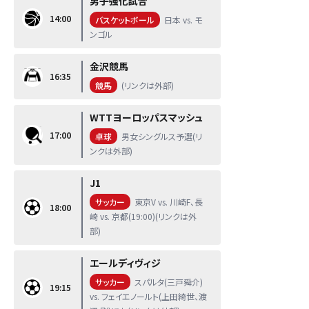
男子強化試合
14:00
バスケットボール
日本 vs. モ
ンゴル
金沢競馬
16:35
競馬
(リンクは外部)
WTTヨーロッパスマッシュ
17:00
卓球
男女シングルス予選(リ
ンクは外部)
J1
サッカー
東京V vs. 川崎F、長
18:00
崎 vs. 京都(19:00)(リンクは外
部)
エールディヴィジ
サッカー
スパルタ(三戸舜介)
19:15
vs. フェイエノールト(上田綺世、渡