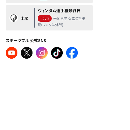
ウィンダム選手権最終日
未定
ゴルフ
米国男子 久常涼ら出
場(リンクは外部)
スポーツブル 公式SNS