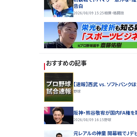
告白
2026/08/09 15:25
相撲・格闘技
おすすめの記事
【速報】西武 vs. ソフトバンク
野球
阪神・熊谷敬宥が国内FA権を
2026/08/09 16:15
野球
元レアルの神童 開幕戦でJデ