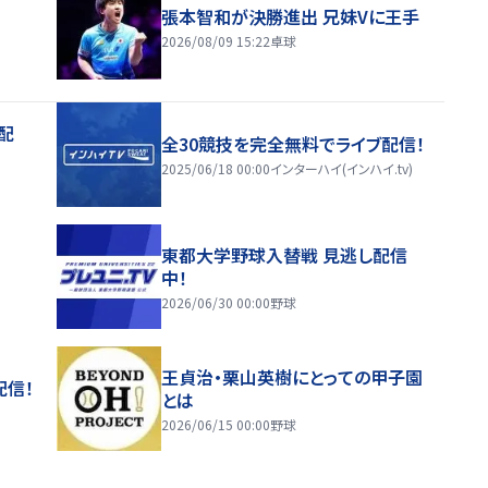
張本智和が決勝進出 兄妹Vに王手
2026/08/09 15:22
卓球
配
全30競技を完全無料でライブ配信！
2025/06/18 00:00
インターハイ(インハイ.tv)
東都大学野球入替戦 見逃し配信
中！
2026/06/30 00:00
野球
王貞治・栗山英樹にとっての甲子園
配信！
とは
2026/06/15 00:00
野球