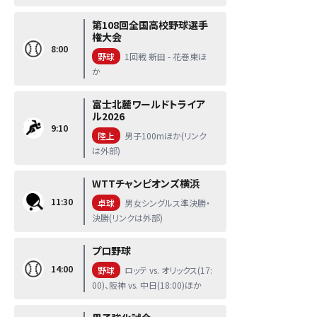
第108回全国高校野球選手
権大会
8:00
野球
1回戦 新田 - 花巻東ほ
か
富士北麓ワールドトライア
ル2026
9:10
陸上
男子100mほか(リンク
は外部)
WTTチャンピオンズ横浜
11:30
卓球
男女シングルス準決勝・
決勝(リンクは外部)
プロ野球
14:00
野球
ロッテ vs. オリックス(17:
00)、阪神 vs. 中日(18:00)ほか