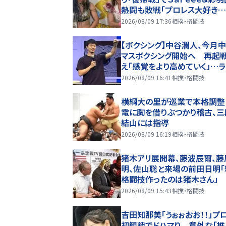
熱闘も敗戦「プロレス大好き
レス頑張ろう」…８・９おおた
2026/08/09 17:36
相撲・格闘技
【ボクシング】中谷潤人、今月
マスボクシング開始へ 再起
え「感覚をより高めていく」…
公開収録に参加
2026/08/09 16:41
相撲・格闘技
横綱大の里が巡業で本格調整
電に胸を借りぶつかり稽古、三
結山には指導
2026/08/09 16:19
相撲・格闘技
猪木アリ展開幕、藤波辰爾、藤
明、佐山聡と来場の前田日明「
格闘技作ったのは猪木さん」
2026/08/09 15:43
相撲・格闘技
吉田知那美「うぉぉおお！！」プ
初観戦でドハマり 意外な「推