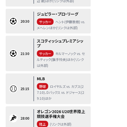
辺 剛)ほか(リンクは外部)
ジュピラー・プロ・リーグ
20:30
サッカー
ヘント(伊藤敦樹) vs.
メヘレンほか(リンクは外部)
スコティッシュプレミアシッ
プ
21:30
サッカー
キルマーノック vs. セ
ルティック(旗手怜央)ほか(リンク
は外部)
MLB
野球
ロイヤルズ vs. カブス(2
25:15
7:10)、Dバックス vs. ドジャース(2
9:10)ほか
オレゴン2026 U20世界陸上
競技選手権大会
28:00
陸上
(リンクは外部)