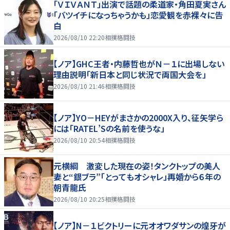
「ＶＩＶＡＮＴ」出演で話題の柔道家・角田夏実さん
「バツイチになっちゃうかも」恋愛観を赤裸々に告
白
2026/08/10 22:20
相撲格闘技
【ノア】GHC王者・内藤哲也がＮ－１に出場しない
理由説明「新日本と同じ状況で両国大会を」
2026/08/10 21:46
相撲格闘技
【ノア】YO－HEYがまさかの2000X入り、征矢学ら
には「RATEL’Sの名前を使うな」
2026/08/10 20:54
相撲格闘技
元横綱 激変した現在の姿！タンクトップの美人
妻と“銀ブラ”「とってもオシャレ」再婚から６年の
朝青龍氏
2026/08/10 20:25
相撲格闘技
【ノア】N－１ビクトリーに元オオワダサンの煌牙が