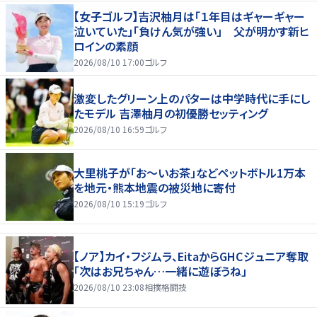
【女子ゴルフ】吉沢柚月は「１年目はギャーギャー
泣いていた」「負けん気が強い」 父が明かす新ヒ
ロインの素顔
2026/08/10 17:00
ゴルフ
激変したグリーン上のパターは中学時代に手にし
たモデル 吉澤柚月の初優勝セッティング
2026/08/10 16:59
ゴルフ
大里桃子が「お～いお茶」などペットボトル1万本
を地元・熊本地震の被災地に寄付
2026/08/10 15:19
ゴルフ
【ノア】カイ・フジムラ、EitaからGHCジュニア奪取
「次はお兄ちゃん…一緒に遊ぼうね」
2026/08/10 23:08
相撲格闘技