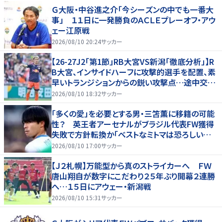
Ｇ大阪・中谷進之介「今シーズンの中でも一番大
事」 １１日に一発勝負のＡＣＬＥプレーオフ・アウ
ェー江原戦
2026/08/10 20:24
サッカー
【26-27J2「第1節」RB大宮VS新潟「徹底分析」】R
B大宮、インサイドハーフに攻撃的選手を配置、素
早いトランジションからの鋭い攻撃点…途中交代
での“メッセージ”も(1)
2026/08/10 18:32
サッカー
「多くの愛」を必要とする男・三笘薫に移籍の可能
性？ 英王者アーセナルがブラジル代表FW獲得
失敗で方針転換か「ベストなミトマは恐ろしいほ
ど優れている」
2026/08/10 17:00
サッカー
【Ｊ２札幌】万能型から真のストライカーへ ＦＷ
唐山翔自が数字にこだわり２５年ぶり開幕２連勝
へ…１５日にアウェー・新潟戦
2026/08/10 15:31
サッカー