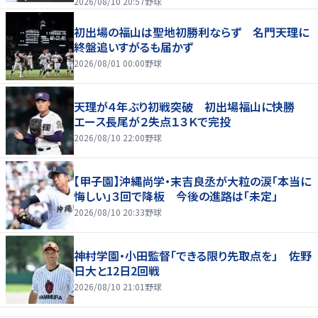
2026/08/10 20:57
野球
初出場の福山は聖地初勝利ならず 名門天理に
終盤追いすがるも届かず
2026/08/01 00:00
野球
天理が４年ぶり初戦突破 初出場福山に快勝
エース長尾が２失点１３Ｋで完投
2026/08/10 22:00
野球
【甲子園】沖縄尚学・末吉良丞が大粒の涙「本当に
悔しい」３回で降板 今後の進路は「未定」
2026/08/10 20:33
野球
神村学園・小田監督「できる限り先取点を」 佐野
日大と12日2回戦
2026/08/10 21:01
野球