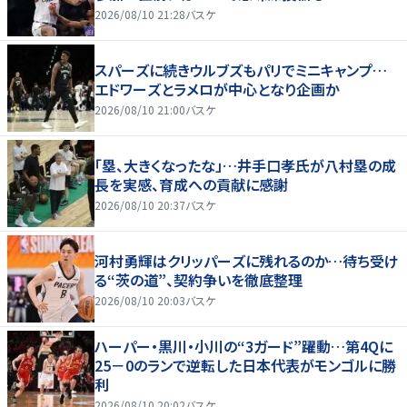
2026/08/10 21:28
バスケ
スパーズに続きウルブズもパリでミニキャンプ…
エドワーズとラメロが中心となり企画か
2026/08/10 21:00
バスケ
「塁、大きくなったな」…井手口孝氏が八村塁の成
長を実感、育成への貢献に感謝
2026/08/10 20:37
バスケ
河村勇輝はクリッパーズに残れるのか…待ち受け
る“茨の道”、契約争いを徹底整理
2026/08/10 20:03
バスケ
ハーパー・黒川・小川の“3ガード”躍動…第4Qに
25－0のランで逆転した日本代表がモンゴルに勝
利
2026/08/10 20:02
バスケ