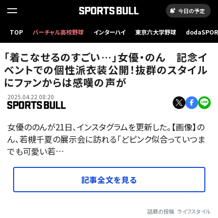
今日の予定
TOP
バーチャル高校野球
インターハイ
東京六大学野球
dodaSPO
（新しいタブ
「着こなせるのすごい…」女優・のん 記念イ
ベントでの個性派衣装公開！抜群のスタイル
にファンからは感嘆の声が
2025.04.22 08:20
女優ののんが21日、インスタグラムを更新した。【画像】の
ん、若槻千夏の展示会に訪れる「どピンク似合っていつま
でも可愛い若…
記事全文を見る
話題の投稿
ライフスタイル