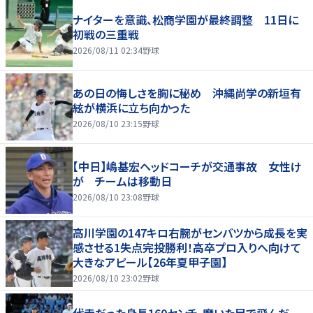
ナイターを意識、松商学園が最終調整 11日に
初戦の三重戦
2026/08/11 02:34
野球
あの日の悔しさを胸に秘め 沖縄尚学の新垣有
絃が横浜に立ち向かった
2026/08/10 23:15
野球
【中日】嶋基宏ヘッドコーチが交通事故 女性け
が チームは移動日
2026/08/10 23:08
野球
高川学園の147キロ右腕がセンバツから成長を実
感させる1失点完投勝利！高卒プロ入りへ向けて
大きなアピール【26年夏甲子園】
2026/08/10 23:02
野球