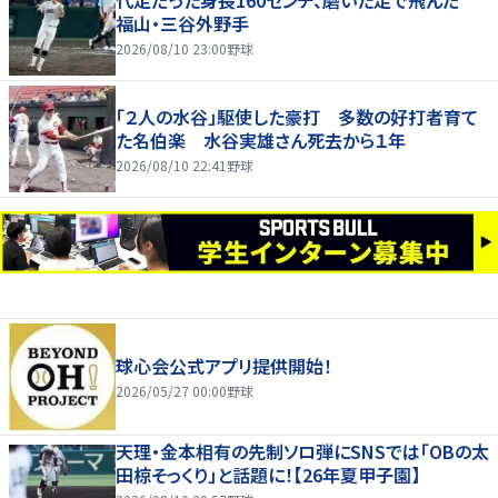
代走だった身長160センチ、磨いた足で飛んだ
福山・三谷外野手
2026/08/10 23:00
野球
「２人の水谷」駆使した豪打 多数の好打者育て
た名伯楽 水谷実雄さん死去から１年
2026/08/10 22:41
野球
球心会公式アプリ提供開始！
2026/05/27 00:00
野球
天理・金本相有の先制ソロ弾にSNSでは「OBの太
田椋そっくり」と話題に！【26年夏甲子園】