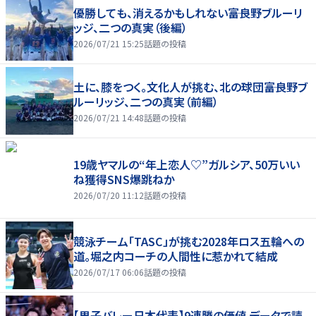
優勝しても、消えるかもしれない――富良野ブルーリ
ッジ、二つの真実（後編）
2026/07/21 15:25
話題の投稿
土に、膝をつく。文化人が挑む、北の球団――富良野ブ
ルーリッジ、二つの真実（前編）
2026/07/21 14:48
話題の投稿
19歳ヤマルの“年上恋人♡”ガルシア、50万いい
ね獲得SNS爆跳ねか
2026/07/20 11:12
話題の投稿
競泳チーム「TASC」が挑む2028年ロス五輪への
道。堀之内コーチの人間性に惹かれて結成
2026/07/17 06:06
話題の投稿
【男子バレー日本代表】9連勝の価値 データで読