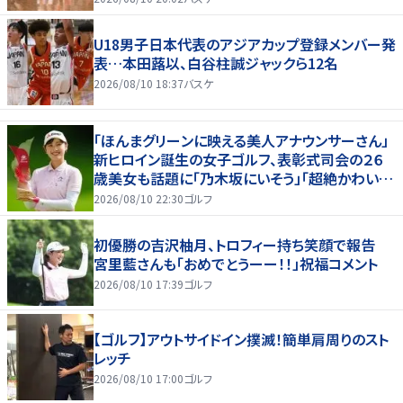
U18男子日本代表のアジアカップ登録メンバー発
表…本田蕗以、白谷柱誠ジャックら12名
2026/08/10 18:37
バスケ
「ほんまグリーンに映える美人アナウンサーさん」
新ヒロイン誕生の女子ゴルフ、表彰式司会の２６
歳美女も話題に「乃木坂にいそう」「超絶かわい
い」「スーツもお似合いです」
2026/08/10 22:30
ゴルフ
初優勝の吉沢柚月、トロフィー持ち笑顔で報告
宮里藍さんも「おめでとうーー！！」祝福コメント
2026/08/10 17:39
ゴルフ
【ゴルフ】アウトサイドイン撲滅！簡単肩周りのスト
レッチ
2026/08/10 17:00
ゴルフ