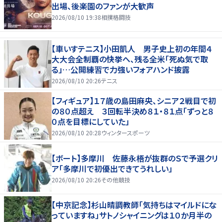
出場、後楽園のファンが大歓声
2026/08/10 19:38
相撲格闘技
【車いすテニス】小田凱人 男子史上初の年間４
大大会全制覇の快挙へ、残る全米「死ぬ気で取
る」…公開練習で力強いフォアハンド披露
2026/08/10 20:26
テニス
【フィギュア】１７歳の島田麻央、シニア２戦目で初
の８０点超え ３回転半決め８１・８１点「ずっと８
０点を目標にしていた」
2026/08/10 20:28
ウィンタースポーツ
【ボート】多摩川 佐藤永梧が抜群のＳで予選クリ
ア「多摩川で初優出できてうれしい」
2026/08/10 20:26
その他競技
【中京記念】杉山晴調教師「気持ちはマイルドにな
っていますね」サトノシャイニングは１０か月半の