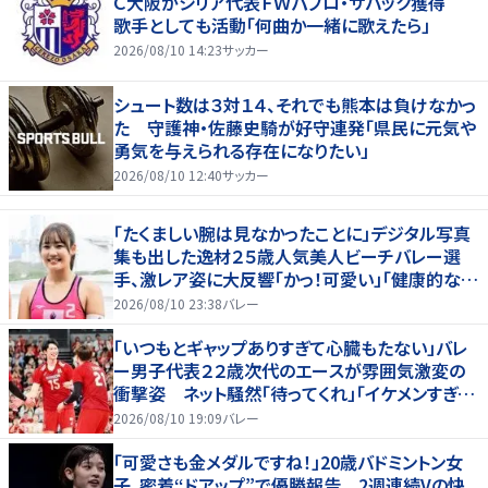
Ｃ大阪がシリア代表ＦＷパブロ・サバック獲得
歌手としても活動「何曲か一緒に歌えたら」
2026/08/10 14:23
サッカー
シュート数は３対１４、それでも熊本は負けなかっ
た 守護神・佐藤史騎が好守連発「県民に元気や
勇気を与えられる存在になりたい」
2026/08/10 12:40
サッカー
「たくましい腕は見なかったことに」デジタル写真
集も出した逸材２５歳人気美人ビーチバレー選
手、激レア姿に大反響「かっ！可愛い」「健康的なキ
レイさ」
2026/08/10 23:38
バレー
「いつもとギャップありすぎて心臓もたない」バレ
ー男子代表２２歳次代のエースが雰囲気激変の
衝撃姿 ネット騒然「待ってくれ」「イケメンすぎる
から話はいってこない」
2026/08/10 19:09
バレー
「可愛さも金メダルですね！」20歳バドミントン女
子、密着“ドアップ”で優勝報告 2週連続Vの快