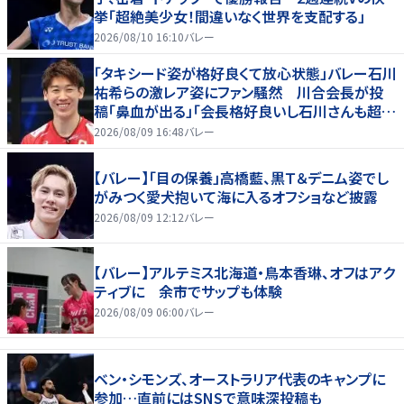
挙「超絶美少女！間違いなく世界を支配する」
2026/08/10 16:10
バレー
「タキシード姿が格好良くて放心状態」バレー石川
祐希らの激レア姿にファン騒然 川合会長が投
稿「鼻血が出る」「会長格好良いし石川さんも超格
好いい」
2026/08/09 16:48
バレー
【バレー】「目の保養」高橋藍、黒Ｔ＆デニム姿でし
がみつく愛犬抱いて海に入るオフショなど披露
2026/08/09 12:12
バレー
【バレー】アルテミス北海道・鳥本香琳、オフはアク
ティブに 余市でサップも体験
2026/08/09 06:00
バレー
ベン・シモンズ、オーストラリア代表のキャンプに
参加…直前にはSNSで意味深投稿も