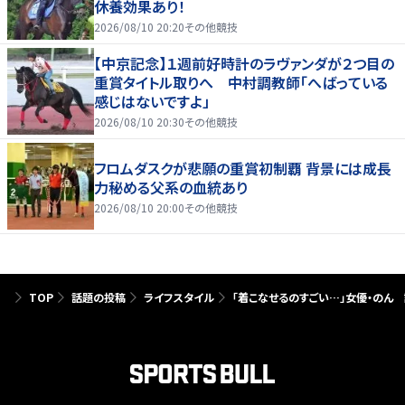
休養効果あり！
2026/08/10 20:20
その他競技
【中京記念】１週前好時計のラヴァンダが２つ目の
重賞タイトル取りへ 中村調教師「へばっている
感じはないですよ」
2026/08/10 20:30
その他競技
フロムダスクが悲願の重賞初制覇 背景には成長
力秘める父系の血統あり
2026/08/10 20:00
その他競技
TOP
話題の投稿
ライフスタイル
「着こなせるのすごい…」女優・のん