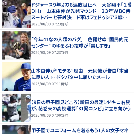
ドジャース９年ぶり８連敗阻止へ 大谷翔平「１番
ＤＨ」 山本由伸が先発マウンド ２３年ＷＢＣ侍
ヌートバーと夢対決 ド軍はフェドゥシア３戦連
続先発マスク【両軍ラインナップ】
2026/08/09 07:23
野球
「今年41なの人類のバグ」 色褪せぬ“国民的元
センター”のゆるふわ投球が「美しすぎ」
2026/08/09 07:23
野球
山本由伸が“モテる”理由 元同僚が告白「本当
に良い人」…ドタバタ中に届いたメール
2026/08/09 07:11
野球
【9日の甲子園見どころ】新田の最速144キロ右腕
が、花巻東の高校通算「81発コンビ」に立ち向かう
2026/08/09 07:00
野球
甲子園でユニフォームを着るもう1人の女子マネ