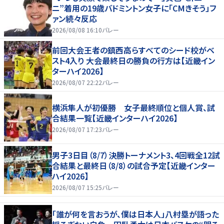
ニ”着用の19歳バドミントン女子に「CMきそう」フ
ァン続々反応
2026/08/08 16:10
バレー
前回大会王者の鎮西高らすべてのシード校がベ
スト4入り 大会最終日の勝負の行方は【近畿イン
ターハイ2026】
2026/08/07 22:22
バレー
横浜隼人が初優勝 女子最終順位と個人賞、試
合結果一覧【近畿インターハイ2026】
2026/08/07 17:23
バレー
男子3日目（8/7）決勝トーナメント3、4回戦全12試
合結果と最終日（8/8）の試合予定【近畿インター
ハイ2026】
2026/08/07 15:25
バレー
「誰が何を言おうが、僕は日本人」八村塁が語った