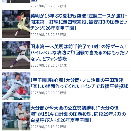
2026/08/08 20:37
野球
英明が15年ぶり夏初戦突破！左腕エースが強打・
関東第一打線に無四球完投、被安打3の圧巻ピッ
チング【26年夏甲子園】
2026/08/08 20:35
野球
関東第一vs英明は前半終了で1対1の好ゲーム！
ハイレベルな攻防に「1回戦で当たるのはもったい
ない」とファン感嘆
2026/08/08 20:04
野球
【甲子園】強心臓！大分商・プロ注目の平田玲翔
「楽しい場面作ってくれた」ピンチで救援圧巻投球
2026/06/23 00:00
野球
大分商が今大会の公立勢初勝利！"大分の怪
腕"が151キロ計測の圧巻投球、同校29年ぶりの
白星呼び込む【26年夏甲子園】
2026/08/08 19:32
野球