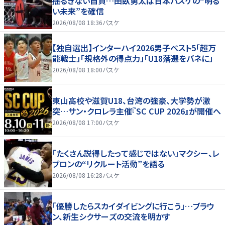
揺るぎない自負…田臥勇太は日本バスケの“明る
い未来”を確信
2026/08/08 18:36
バスケ
【独自選出】インターハイ2026男子ベスト5「超万
能戦士」「規格外の得点力」「U18落選をバネに」
2026/08/08 18:00
バスケ
東山高校や滋賀U18、台湾の強豪、大学勢が激
突…サン・クロレラ主催『SC CUP 2026』が開催へ
2026/08/08 17:00
バスケ
「たくさん説得したって感じではない」マクシー、レ
ブロンの“リクルート活動”を語る
2026/08/08 16:28
バスケ
「優勝したらスカイダイビングに行こう」…ブラウ
ン、新生シクサーズの交流を明かす