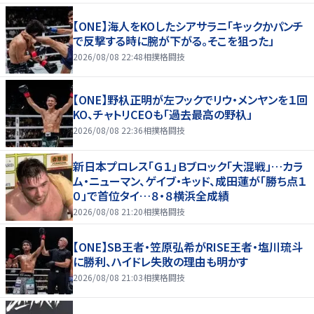
【ONE】海人をKOしたシアサラニ「キックかパンチ
で反撃する時に腕が下がる。そこを狙った」
2026/08/08 22:48
相撲格闘技
【ONE】野杁正明が左フックでリウ・メンヤンを１回
KO、チャトリCEOも「過去最高の野杁」
2026/08/08 22:36
相撲格闘技
新日本プロレス「Ｇ１」Ｂブロック「大混戦」…カラ
ム・ニューマン、ゲイブ・キッド、成田蓮が「勝ち点１
０」で首位タイ…８・８横浜全成績
2026/08/08 21:20
相撲格闘技
【ONE】SB王者・笠原弘希がRISE王者・塩川琉斗
に勝利、ハイドレ失敗の理由も明かす
2026/08/08 21:03
相撲格闘技