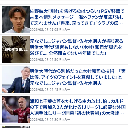
佐野航大「別れを告げるのはつらい」ＰＳＶ移籍で
古巣へ惜別メッセージ 海外ファンが反応「決し
て忘れません」「将来、戻ってきて」「クラブの伝説
です」
2026/08/09 07:05
サッカー
元なでしこジャパン監督・佐々木則夫が振り返る
明治大時代「練習もしない（木村）和司が脚光を
浴びて...。全然面白くない４年間でした」
2026/08/09 06:50
サッカー
明治大時代から別格だった木村和司の技術 「実
は僕、アイツのフェイントを真似していました」と
元なでしこジャパン監督・佐々木則夫
2026/08/09 06:45
サッカー
浦和と千葉の首をかしげる主力放出、柏リカルド
の下で新加入2人が化ける！Jリーグに必要な外国
人選手は【Jリーグ開幕｢初の秋春制｣の大激論】
(4)
2026/08/09 06:30
サッカー