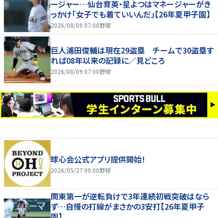
ージャー…仙台育英・星よつはマネージャーがき
っかけ「女子でも着ていいんだ」【26年夏甲子園】
2026/08/09 07:00
野球
巨人浦田俊輔は現在29盗塁 チームで30盗塁す
れば08年以来の記録に／見どころ
2026/08/09 07:00
野球
球心会公式アプリ提供開始！
2026/05/27 00:00
野球
関東第一が逆転負けで3年連続初戦突破はなら
ず…自慢の打線がまさかの3安打【26年夏甲子
園】