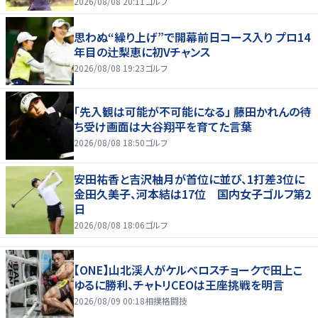
2026/08/08 20:11
ゴルフ
思わぬ“繰り上げ”で開幕前日コース入り プロ14
年目の辻梨恵に初Vチャンス
2026/08/08 19:23
ゴルフ
「先入観は可能が不可能になる」 藤田かれんの待
ち受け画面は大谷翔平を育てた言葉
2026/08/08 18:50
ゴルフ
安田祐香と吉沢柚月が首位に並び、1打差3位に
金田久美子、河本結は17位 国内女子ゴルフ第2
日
2026/08/08 18:06
ゴルフ
【ONE】山北渓人がケルベロスチョークで田上こ
ゆるに勝利、チャトリCEOは王座挑戦を明言
2026/08/09 00:18
相撲格闘技