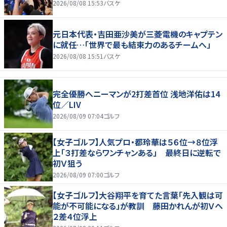
2026/08/08 15:53
バスケ
元日本代表・吉田亜沙美が三菱電機のキャプテン
に就任…「世界で最も結束力のあるチームへ」
2026/08/08 15:51
バスケ
完全優勝へニーマンが2打差首位 浅地洋佑は14
位／LIV
2026/08/09 07:04
ゴルフ
【女子ゴルフ】人気プロ・都玲華は５６位→８位浮
上「３打差ならワンチャンある」 最終日に逆転で
初Ｖ狙う
2026/08/09 07:00
ゴルフ
【女子ゴルフ】大谷翔平を育てた言葉「先入観は可
能が不可能になる」が教訓 藤田かれんが初Ｖへ
２差４位浮上