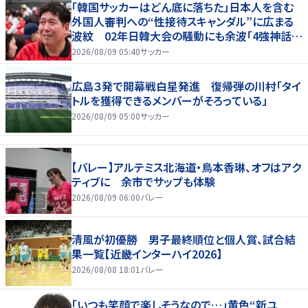
「韓国サッカーはどん底に落ちた」日本人を含む
外国人審判への“性接待スキャンダル”に広まる
波紋 02年日韓大会の騒動にも余波「4強神話も
疑われる」
2026/08/09 05:40
サッカー
広島３発で開幕戦白星発進 復帰弾の川村「タイ
トルを獲得できるメンバーがそろっている」
2026/08/09 05:00
サッカー
【バレー】アルテミス北海道・鳥本香琳、オフはアク
ティブに 余市でサップも体験
2026/08/09 06:00
バレー
清風が初優勝 男子最終順位と個人賞、試合結
果一覧【近畿インターハイ2026】
2026/08/08 18:01
バレー
「いつも笑顔で楽しそうなので…」黄色“新ユ