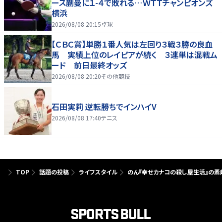
ース蒯曼に１-４で敗れる…ＷＴＴチャンピオンズ
横浜
2026/08/08 20:15
卓球
【ＣＢＣ賞】単勝１番人気は左回り３戦３勝の良血
馬 実績上位のレイピアが続く ３連単は混戦ム
ード 前日最終オッズ
2026/08/08 20:20
その他競技
石田実莉 逆転勝ちでインハイV
2026/08/08 17:40
テニス
TOP
話題の投稿
ライフスタイル
のん『幸せカナコの殺し屋生活』の素