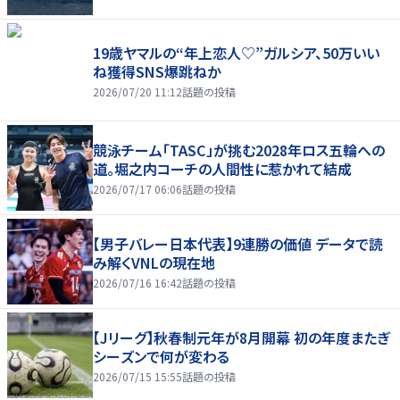
19歳ヤマルの“年上恋人♡”ガルシア、50万いい
ね獲得SNS爆跳ねか
2026/07/20 11:12
話題の投稿
競泳チーム「TASC」が挑む2028年ロス五輪への
道。堀之内コーチの人間性に惹かれて結成
2026/07/17 06:06
話題の投稿
【男子バレー日本代表】9連勝の価値 データで読
み解くVNLの現在地
2026/07/16 16:42
話題の投稿
【Jリーグ】秋春制元年が8月開幕 初の年度またぎ
シーズンで何が変わる
2026/07/15 15:55
話題の投稿