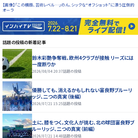
【画像】「この横顔、芸術レベル…」のん、シックな“オフショット”に漂う圧倒的
オーラ
話題の投稿
の新着記事
鈴木彩艶争奪戦、欧州4クラブが接触 リーズには
一度断りか
2026/08/04 20:37
話題の投稿
優勝しても、消えるかもしれない――富良野ブルーリ
ッジ、二つの真実（後編）
2026/07/21 15:25
話題の投稿
土に、膝をつく。文化人が挑む、北の球団――富良野ブ
ルーリッジ、二つの真実（前編）
2026/07/21 14:48
話題の投稿