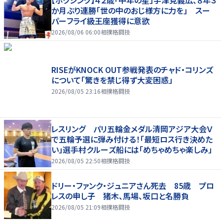
か月ぶり連勝「世の中のおじ様方に力を」 スー
パーフライ級王座獲得に意欲
2026/08/06 06:00
相撲格闘技
RISEがKNOCK OUT参戦発表のチャド・コリンズ
について「驚きを禁じ得ず大変困惑」
2026/08/05 23:16
相撲格闘技
レスリング パリ五輪金メダル清岡アジア大会Ｖ
で五輪予選に弾み付ける！「最短ロス行き決めた
い」選手村クルーズ船には「めちゃめちゃ楽しみ」
2026/08/05 22:50
相撲格闘技
ドリー・ファンク・ジュニアさん死去 85歳 プロ
レスの申し子 猪木、馬場、坂口と名勝負
2026/08/05 21:09
相撲格闘技