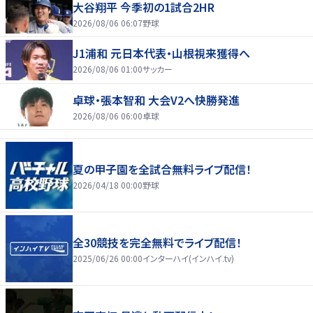
大谷翔平 今季初の1試合2HR
2026/08/06 06:07
野球
J1浦和 元日本代表・山根視来獲得へ
2026/08/06 01:00
サッカー
卓球・張本智和 大会V2へ快勝発進
2026/08/06 06:00
卓球
夏の甲子園を全試合無料ライブ配信！
2026/04/18 00:00
野球
全30競技を完全無料でライブ配信！
2025/06/26 00:00
インターハイ(インハイ.tv)