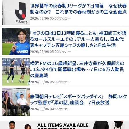
世界基準の秋春制Ｊリーグが７日開幕 なぜ秋春
制なのか？ これまでの春秋制からの主な変更点
2026/08/06 05:00
サッカー
｢オフの日は1日13時間寝ることも｣福田師王が語
るカールスルーエでのリアル一人暮らし、日本代
表キャプテン専属シェフの優しさと自炊生活
2026/08/06 05:00
サッカー
横浜ＦＭの１６歳超新星、三井寺眞が久保超えの
Ｊ１年少４位で開幕戦出場も…７日に６万人動員
の鹿島戦
2026/08/06 05:00
サッカー
静岡朝日テレビ「スポーツパラダイス」 静岡J3ク
ラブ監督が「素の話」座談会 7日夜放送
2026/08/06 04:55
サッカー