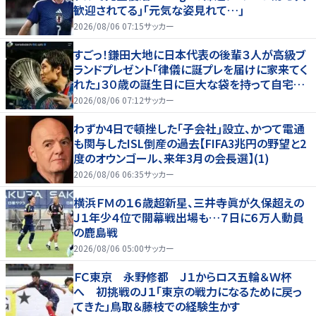
歓迎されてる｣｢元気な姿見れて…｣
2026/08/06 07:15
サッカー
すごっ！鎌田大地に日本代表の後輩３人が高級ブ
ランドプレゼント「律儀に誕プレを届けに家来てく
れた」３０歳の誕生日に巨大な袋を持って自宅訪
問
2026/08/06 07:12
サッカー
わずか4日で頓挫した｢子会社｣設立、かつて電通
も関与したISL倒産の過去【FIFA3兆円の野望と2
度のオウンゴール、来年3月の会長選】(1)
2026/08/06 06:35
サッカー
横浜ＦＭの１６歳超新星、三井寺眞が久保超えの
Ｊ１年少４位で開幕戦出場も…７日に６万人動員
の鹿島戦
2026/08/06 05:00
サッカー
ＦＣ東京 永野修都 Ｊ１からロス五輪＆Ｗ杯
へ 初挑戦のＪ１「東京の戦力になるために戻っ
てきた」鳥取＆藤枝での経験生かす