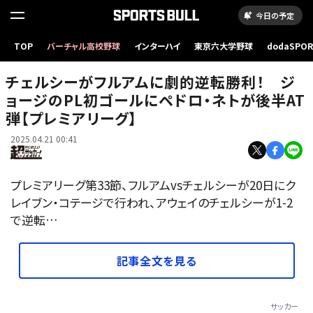
今日の予定
TOP
バーチャル高校野球
インターハイ
東京六大学野球
dodaSPO
写真：Getty Images
（新しいタブ
チェルシーがフルアムに劇的逆転勝利！ ジ
ョージのPL初ゴールにペドロ・ネトが後半AT
弾【プレミアリーグ】
2025.04.21 00:41
プレミアリーグ第33節、フルアムvsチェルシーが20日にク
レイブン・コテージで行われ、アウェイのチェルシーが1-2
で逆転…
記事全文を見る
サッカー