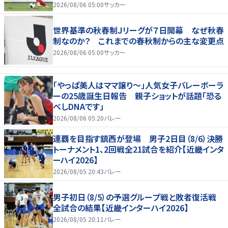
2026/08/06 05:00
サッカー
世界基準の秋春制Ｊリーグが７日開幕 なぜ秋春
制なのか？ これまでの春秋制からの主な変更点
2026/08/06 05:00
サッカー
「やっぱ美人はママ譲り～」人気女子バレーボーラ
ーの25歳誕生日報告 親子ショットが話題「恐る
べしDNAです」
2026/08/06 05:20
バレー
連覇を目指す鎮西が登場 男子2日目（8/6）決勝
トーナメント1、2回戦全21試合を紹介【近畿インタ
ーハイ2026】
2026/08/05 20:43
バレー
男子初日（8/5）の予選グループ戦と敗者復活戦
全試合の結果【近畿インターハイ2026】
2026/08/05 20:11
バレー