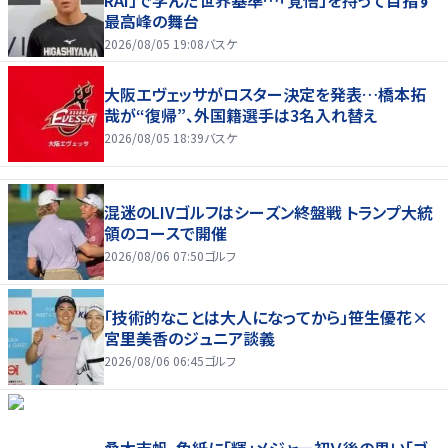
最高峰の舞台
2026/08/05 19:08
バスケ
大阪エヴェッサがロスター決定を発表…橋本拓
哉が“復帰”、外国籍選手は3名入れ替え
2026/08/05 18:39
バスケ
混迷のLIVゴルフはシーズン終盤戦 トランプ大統
領のコースで開催
2026/08/06 07:50
ゴルフ
「技術的なことは大人になってから」笹生優花×
宮里美香のジュニア談義
2026/08/06 06:45
ゴルフ
桑木志帆、色紙に「輝」メジャー初Ｖ後の思い「ゴ