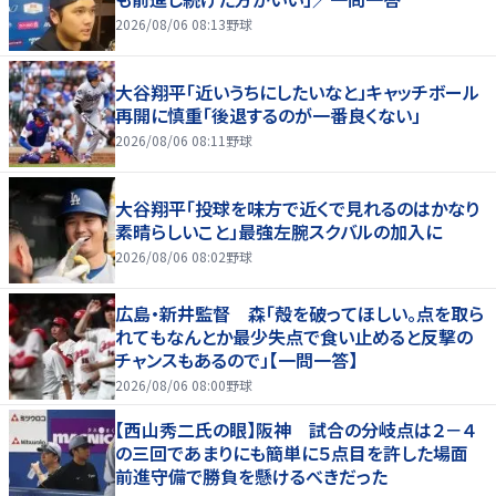
2026/08/06 08:13
野球
大谷翔平「近いうちにしたいなと」キャッチボール
再開に慎重「後退するのが一番良くない」
2026/08/06 08:11
野球
大谷翔平「投球を味方で近くで見れるのはかなり
素晴らしいこと」最強左腕スクバルの加入に
2026/08/06 08:02
野球
広島・新井監督 森「殻を破ってほしい。点を取ら
れてもなんとか最少失点で食い止めると反撃の
チャンスもあるので」【一問一答】
2026/08/06 08:00
野球
【西山秀二氏の眼】阪神 試合の分岐点は２－４
の三回であまりにも簡単に５点目を許した場面
前進守備で勝負を懸けるべきだった