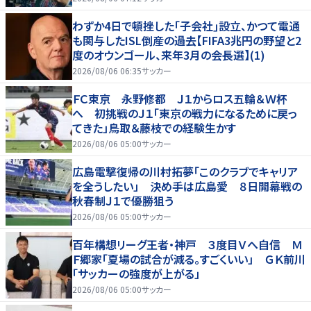
わずか4日で頓挫した｢子会社｣設立、かつて電通
も関与したISL倒産の過去【FIFA3兆円の野望と2
度のオウンゴール、来年3月の会長選】(1)
2026/08/06 06:35
サッカー
ＦＣ東京 永野修都 Ｊ１からロス五輪＆Ｗ杯
へ 初挑戦のＪ１「東京の戦力になるために戻っ
てきた」鳥取＆藤枝での経験生かす
2026/08/06 05:00
サッカー
広島電撃復帰の川村拓夢「このクラブでキャリア
を全うしたい」 決め手は広島愛 ８日開幕戦の
秋春制Ｊ１で優勝狙う
2026/08/06 05:00
サッカー
百年構想リーグ王者・神戸 ３度目Ｖへ自信 Ｍ
Ｆ郷家「夏場の試合が減る。すごくいい」 ＧＫ前川
「サッカーの強度が上がる」
2026/08/06 05:00
サッカー