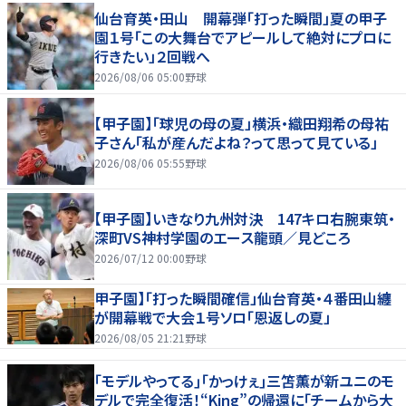
仙台育英・田山 開幕弾「打った瞬間」夏の甲子
園１号「この大舞台でアピールして絶対にプロに
行きたい」２回戦へ
2026/08/06 05:00
野球
【甲子園】「球児の母の夏」横浜・織田翔希の母祐
子さん「私が産んだよね？って思って見ている」
2026/08/06 05:55
野球
【甲子園】いきなり九州対決 147キロ右腕東筑・
深町VS神村学園のエース龍頭／見どころ
2026/07/12 00:00
野球
甲子園】「打った瞬間確信」仙台育英・４番田山纏
が開幕戦で大会１号ソロ「恩返しの夏」
2026/08/05 21:21
野球
｢モデルやってる｣｢かっけぇ｣三笘薫が新ユニのモ
デルで完全復活！“King”の帰還に｢チームから大