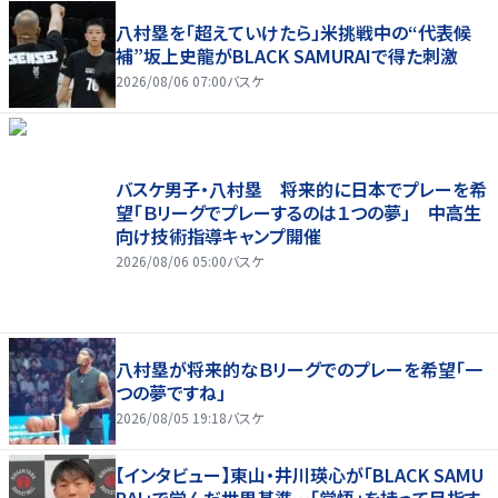
八村塁を「超えていけたら」米挑戦中の“代表候
補”坂上史龍がBLACK SAMURAIで得た刺激
2026/08/06 07:00
バスケ
バスケ男子・八村塁 将来的に日本でプレーを希
望「Ｂリーグでプレーするのは１つの夢」 中高生
向け技術指導キャンプ開催
2026/08/06 05:00
バスケ
八村塁が将来的なＢリーグでのプレーを希望「一
つの夢ですね」
2026/08/05 19:18
バスケ
【インタビュー】東山・井川瑛心が「BLACK SAMU
RAI」で学んだ世界基準…「覚悟」を持って目指す