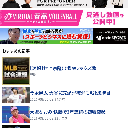
おすすめの記事
【速報】村上宗隆出場 Wソックス戦
野球
今永昇太 大谷に先頭弾被弾も粘投8勝目
2026/08/06 07:34
野球
大坂なおみ 快勝で3年連続の初戦突破
2026/08/06 07:22
テニス