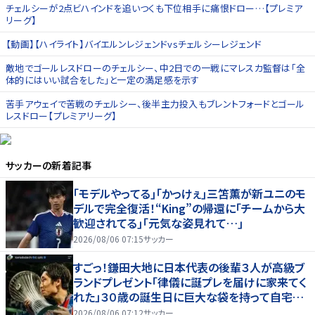
チェルシーが2点ビハインドを追いつくも下位相手に痛恨ドロー…【プレミア
リーグ】
【動画】【ハイライト】バイエルンレジェンドvsチェルシーレジェンド
敵地でゴールレスドローのチェルシー、中2日での一戦にマレスカ監督は｢全
体的にはいい試合をした｣と一定の満足感を示す
苦手アウェイで苦戦のチェルシー、後半主力投入もブレントフォードとゴール
レスドロー【プレミアリーグ】
サッカー
の新着記事
｢モデルやってる｣｢かっけぇ｣三笘薫が新ユニのモ
デルで完全復活！“King”の帰還に｢チームから大
歓迎されてる｣｢元気な姿見れて…｣
2026/08/06 07:15
サッカー
すごっ！鎌田大地に日本代表の後輩３人が高級ブ
ランドプレゼント「律儀に誕プレを届けに家来てく
れた」３０歳の誕生日に巨大な袋を持って自宅訪
問
2026/08/06 07:12
サッカー