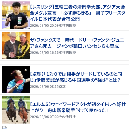
【レスリング】五輪王者の清岡幸大郎、アジア大会
金メダル宣言 「必ず勝ちきる」 男子フリースタ
イル日本代表が合宿公開
2026/08/05 20:09
相撲格闘技
ザ・ファンクスで一時代 ドリー・ファンク・ジュニ
アさん死去 ジャンボ鶴田、ハンセンらも育成
2026/08/05 16:16
相撲格闘技
【卓球】「１対０では相手がリードしているのと同
じ」伊藤美誠が感じる中国選手の“強さ”とは？
2026/08/06 08:15
卓球
【エルムＳ】ウェイワードアクトが初タイトルへ好仕
上がり 舟山瑠泉騎手「すごく良かった」
2026/08/06 07:00
その他競技