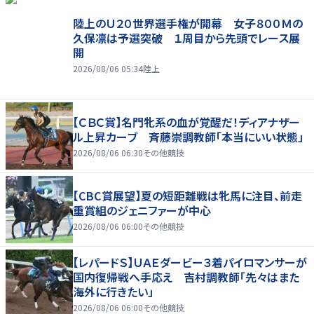
陸上のＵ２０世界選手権が開幕 女子８００Ｍの
久保凛は予選突破 １周目から先頭でレース展
開
2026/08/06 05:34
陸上
【ＣＢＣ賞】名門牝系の血が覚醒だ！ディアナザー
ル上昇カーブ 斉藤崇調教師「本当にいい状態」
2026/08/06 06:30
その他競技
【CBC賞展望】夏の短距離戦は牝馬に注目、前走
重賞組のジェニファーが中心
2026/08/06 06:00
その他競技
【レパードＳ】ＵＡＥダービー３着パイロマンサーが
国内復帰戦へ手応え 吉村調教師「先々はまた
海外に行きたい」
2026/08/06 06:00
その他競技