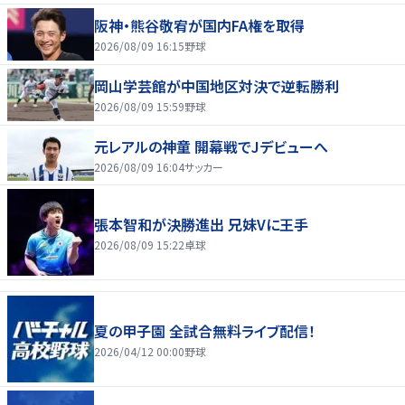
阪神・熊谷敬宥が国内FA権を取得
2026/08/09 16:15
野球
岡山学芸館が中国地区対決で逆転勝利
2026/08/09 15:59
野球
元レアルの神童 開幕戦でJデビューへ
2026/08/09 16:04
サッカー
張本智和が決勝進出 兄妹Vに王手
2026/08/09 15:22
卓球
夏の甲子園 全試合無料ライブ配信！
2026/04/12 00:00
野球