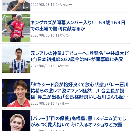
2026/08/09 16:54
サッカー
キングカズが開幕メンバー入り！ ５９歳１６４日
での出場で勝利貢献なるか
2026/08/09 16:11
サッカー
元レアルの神童Ｊデビューへ！登録名「中井卓大ピ
ピ」日本初挑戦の22歳今治MFが開幕戦に先発
2026/08/09 16:04
サッカー
「タキシード姿が格好良くて放心状態」バレー石川
祐希らの激レア姿にファン騒然 川合会長が投
稿「鼻血が出る」「会長格好良いし石川さんも超格
好いい」
2026/08/09 16:48
バレー
【バレー】「目の保養」高橋藍、黒Ｔ＆デニム姿でし
がみつく愛犬抱いて海に入るオフショなど披露
2026/08/09 12:12
バレー