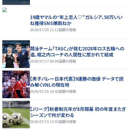
19歳ヤマルの“年上恋人♡”ガルシア、50万いい
ね獲得SNS爆跳ねか
2026/07/20 11:12
話題の投稿
競泳チーム「TASC」が挑む2028年ロス五輪への
道。堀之内コーチの人間性に惹かれて結成
2026/07/17 06:06
話題の投稿
【男子バレー日本代表】9連勝の価値 データで読
み解くVNLの現在地
2026/07/16 16:42
話題の投稿
【Jリーグ】秋春制元年が8月開幕 初の年度またぎ
シーズンで何が変わる
2026/07/15 15:55
話題の投稿