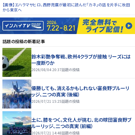
【画像】エハラマサヒロ、西野亮廣が最初に読んだ「カネ」の話を片手に秋田
から東京へ
話題の投稿
の新着記事
鈴木彩艶争奪戦、欧州4クラブが接触 リーズには
一度断りか
2026/08/04 20:37
話題の投稿
優勝しても、消えるかもしれない――富良野ブルーリ
ッジ、二つの真実（後編）
2026/07/21 15:25
話題の投稿
土に、膝をつく。文化人が挑む、北の球団――富良野ブ
ルーリッジ、二つの真実（前編）
2026/07/21 14:48
話題の投稿