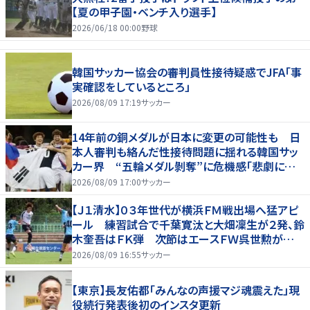
【夏の甲子園・ベンチ入り選手】
2026/06/18 00:00
野球
韓国サッカー協会の審判員性接待疑惑でJFA「事
実確認をしているところ」
2026/08/09 17:19
サッカー
14年前の銅メダルが日本に変更の可能性も 日
本人審判も絡んだ性接待問題に揺れる韓国サッ
カー界 “五輪メダル剝奪”に危機感「悲劇に見
舞われる」
2026/08/09 17:00
サッカー
【Ｊ１清水】０３年世代が横浜ＦＭ戦出場へ猛アピ
ール 練習試合で千葉寛汰と大畑凜生が２発、鈴
木奎吾はＦＫ弾 次節はエースＦＷ呉世勲が出
場停止
2026/08/09 16:55
サッカー
【東京】長友佑都「みんなの声援マジ魂震えた」現
役続行発表後初のインスタ更新