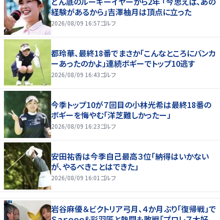
どん底のルーキーイヤーから2年 「今思えば、あの
経験があるから」吉澤柚月は頂点に立った
2026/08/09 16:57
ゴルフ
都玲華、最終18番でまさか「こんなところにバンカ
ーあったのかよ」連続ボギーでトップ10逃す
2026/08/09 16:43
ゴルフ
今季トップ10が７回目の小林光希は最終18番の
ボギーを悔やむ「洋芝難しかったー」
2026/08/09 16:23
ゴルフ
安田祐香は今季自己最高３位「納得はいかない
が、やるべきことはできた」
2026/08/09 16:01
ゴルフ
岩谷麻優＆ビクトリア弓月、４か月ぶり「復帰戦」で
Ｓａｒｅｅｅ＆彩羽匠と熱闘も敗戦「プロレス大好