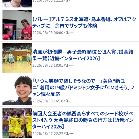
【バレー】アルテミス北海道・鳥本香琳、オフはアク
ティブに 余市でサップも体験
2026/08/09 06:00
バレー
清風が初優勝 男子最終順位と個人賞、試合結
果一覧【近畿インターハイ2026】
2026/08/08 18:01
バレー
「いつも笑顔で楽しそうなので…」黄色“新ユ
ニ”着用の19歳バドミントン女子に「CMきそう」フ
ァン続々反応
2026/08/08 16:10
バレー
前回大会王者の鎮西高らすべてのシード校がベ
スト4入り 大会最終日の勝負の行方は【近畿イン
ターハイ2026】
2026/08/07 22:22
バレー