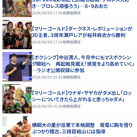
き…プロレス頑張ろう」…８・９おおた
2026/08/09 17:36
相撲格闘技
【マリーゴールド】ダークネス・レボリューションが
3D王者、３周年瀬戸レアが桜井麻衣から勝利
2026/08/09 17:10
相撲格闘技
【ボクシング】中谷潤人、今月中にもマスボクシン
グ開始へ 再起戦見据え「感覚をより高めていく」
…ラジオ公開収録に参加
2026/08/09 16:41
相撲格闘技
【マリーゴールド】ウナギ・サヤカがダメ出し「ロッ
シーについてきたら上がれると思っちゃダメ」
2026/08/09 16:26
相撲格闘技
横綱大の里が巡業で本格調整 竜電に胸を借り
ぶつかり稽古、三段目結山には指導