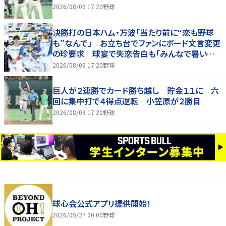
2026/08/09 17:20
野球
決勝打の日本ハム・万波「当たり前に“恋も野球
も”なんで」 お立ち台でファンにボード文言変更
の珍要求 球宴で失恋告白も「みんなで暑い夏
にしましょう！」
2026/08/09 17:20
野球
巨人が２連勝でカード勝ち越し 貯金１１に 六
回に集中打で４得点逆転 小笠原が２勝目
2026/08/09 17:20
野球
球心会公式アプリ提供開始！
2026/05/27 00:00
野球