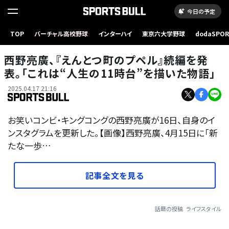
今日の予定
TOP
バーチャル高校野球
インターハイ
東京六大学野球
dodaSPO
（新しいタブ
西野亮廣、『えんとつ町のプペル』続編を発
表。「これは“人生の11時台”を描いた物語」
2025.04.17 21:16
お笑いコンビ・キングコングの西野亮廣が16日、自身のイ
ンスタグラムを更新した。【画像】西野亮廣、4月15日に「新
たな一歩…
記事全文を見る
話題の投稿
ライフスタイル