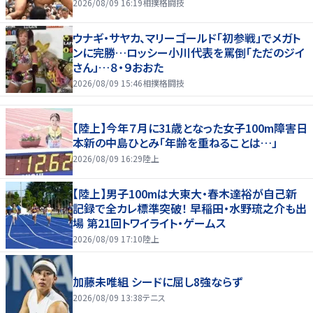
2026/08/09 16:19
相撲格闘技
ウナギ・サヤカ、マリーゴールド「初参戦」でメガト
ンに完勝…ロッシー小川代表を罵倒「ただのジイ
さん」…８・９おおた
2026/08/09 15:46
相撲格闘技
【陸上】今年７月に31歳となった女子100m障害日
本新の中島ひとみ「年齢を重ねることは…」
2026/08/09 16:29
陸上
【陸上】男子100mは大東大・春木達裕が自己新
記録で全カレ標準突破！ 早稲田・水野琉之介も出
場 第21回トワイライト・ゲームス
2026/08/09 17:10
陸上
加藤未唯組 シードに屈し8強ならず
2026/08/09 13:38
テニス