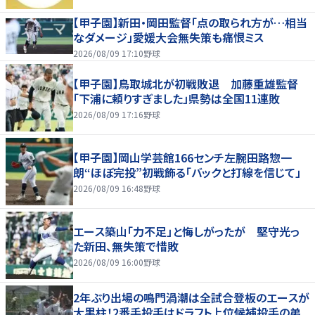
【甲子園】新田・岡田監督「点の取られ方が…相当
なダメージ」愛媛大会無失策も痛恨ミス
2026/08/09 17:10
野球
【甲子園】鳥取城北が初戦敗退 加藤重雄監督
「下浦に頼りすぎました」県勢は全国11連敗
2026/08/09 17:16
野球
【甲子園】岡山学芸館166センチ左腕田路惣一
朗“ほぼ完投”初戦飾る「バックと打線を信じて」
2026/08/09 16:48
野球
エース築山「力不足」と悔しがったが 堅守光っ
た新田、無失策で惜敗
2026/08/09 16:00
野球
2年ぶり出場の鳴門渦潮は全試合登板のエースが
大黒柱！2番手投手はドラフト上位候補投手の弟