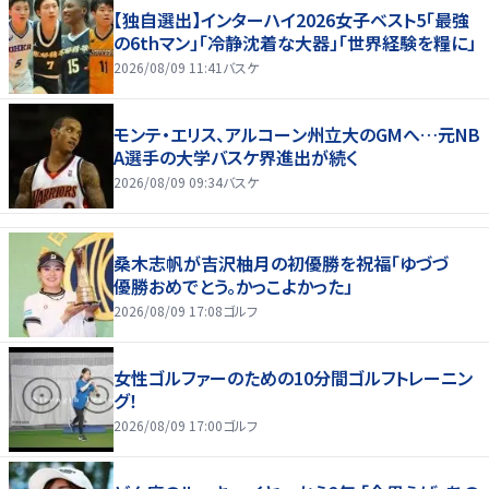
【独自選出】インターハイ2026女子ベスト5「最強
の6thマン」「冷静沈着な大器」「世界経験を糧に」
2026/08/09 11:41
バスケ
モンテ・エリス、アルコーン州立大のGMへ…元NB
A選手の大学バスケ界進出が続く
2026/08/09 09:34
バスケ
桑木志帆が吉沢柚月の初優勝を祝福「ゆづづ
優勝おめでとう。かっこよかった」
2026/08/09 17:08
ゴルフ
女性ゴルファーのための10分間ゴルフトレーニン
グ！
2026/08/09 17:00
ゴルフ