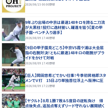
2026/06/15 00:00
野球
9年ぶり出場の中京は最速148キロを誇る二刀流
が大黒柱！投打に逸材揃い、躍進を狙う【夏の甲
子園・ベンチ入り選手】
2026/08/09 17:46
野球
【9日の甲子園見どころ】中京VS霞ケ浦は大会屈
指の右腕対決！ともに最速148キロの剛腕がプラ
イドをかけて対戦
2026/08/09 17:45
野球
【巨人】岡田悠希どでかい仕事！今季初昇格即スタ
メンでＶ打 15日ぶり単独首位浮上へ阪神に圧
2026/08/09 17:21
野球
【ヤクルト】８月１勝７敗＆５度目の逆転負け 得
点後失点、追加点奪えずリード守れない展開続く