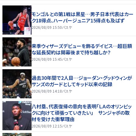
モンゴルとの第1戦は黒星…男子日本代表はカー
ク18得点、ハーパージュニア15得点も及ばず
2026/08/09 15:50
バスケ
来季ウィザーズデビューを飾るデイビス…超巨額
な延長契約は開幕後まで持ち越しか？
2026/08/09 15:45
バスケ
過去30年間で2人目…ジョーダン・グッドウィンが
サンズのガードとしてキッド以来の記録
2026/08/09 14:18
バスケ
八村塁、代表復帰の意向を表明「ＬＡのオリンピッ
クに向けて頑張っていきたい」 サンジャポの取
材を受けた衝撃理由
2026/08/09 12:15
バスケ