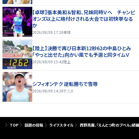
【卓球】張本美和＆智和、兄妹同時Ｖへ チャンピ
オンズ以上に格付けされる大会では初快挙なる
か
2026/08/09 17:20
卓球
【陸上】決勝で再び日本新12秒62の中島ひとみ
「やっと出せた」向かい風でも予選と同タイムＶ
2026/08/09 15:42
陸上
シフィオンテク 逆転勝ちで雪辱
2026/08/09 14:28
テニス
TOP
話題の投稿
ライフスタイル
西野亮廣、『えんとつ町のプペル』続編