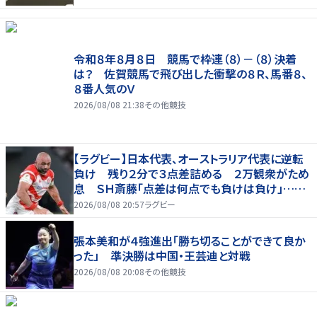
令和８年８月８日 競馬で枠連（８）－（８）決着
は？ 佐賀競馬で飛び出した衝撃の８Ｒ、馬番８、
８番人気のＶ
2026/08/08 21:38
その他競技
【ラグビー】日本代表、オーストラリア代表に逆転
負け 残り２分で３点差詰める ２万観衆がため
息 ＳＨ斎藤「点差は何点でも負けは負け」…前
半にＳＯ伊藤龍が先制トライ、３２ー３５で惜敗
2026/08/08 20:57
ラグビー
張本美和が４強進出「勝ち切ることができて良か
った」 準決勝は中国・王芸迪と対戦
2026/08/08 20:08
その他競技