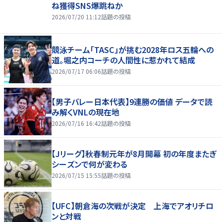
ね獲得SNS爆跳ねか
2026/07/20 11:12
話題の投稿
競泳チーム「TASC」が挑む2028年ロス五輪への
道。堀之内コーチの人間性に惹かれて結成
2026/07/17 06:06
話題の投稿
【男子バレー日本代表】9連勝の価値 データで読
み解くVNLの現在地
2026/07/16 16:42
話題の投稿
【Jリーグ】秋春制元年が8月開幕 初の年度またぎ
シーズンで何が変わる
2026/07/15 15:55
話題の投稿
【UFC】朝倉海の次戦が決定 上海でアオリチロ
ンと対戦