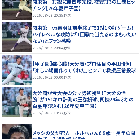
関東第一打線に無四球完投、被安打3の圧巻ピッ
チング【26年夏甲子園】
2026/08/08 20:35
野球
関東第一vs英明は前半終了で1対1の好ゲーム！
ハイレベルな攻防に「1回戦で当たるのはもったい
ない」とファン感嘆
2026/08/08 20:04
野球
【甲子園】強心臓！大分商・プロ注目の平田玲翔
「楽しい場面作ってくれた」ピンチで救援圧巻投球
2026/06/23 00:00
野球
大分商が今大会の公立勢初勝利！"大分の怪
腕"が151キロ計測の圧巻投球、同校29年ぶりの
白星呼び込む【26年夏甲子園】
2026/08/08 19:32
野球
メッシの父が死去 ホルヘさん６８歳…長年の闘