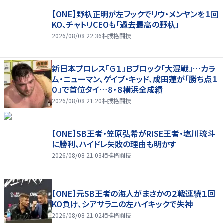
【ONE】野杁正明が左フックでリウ・メンヤンを１回
KO、チャトリCEOも「過去最高の野杁」
2026/08/08 22:36
相撲格闘技
新日本プロレス「Ｇ１」Ｂブロック「大混戦」…カラ
ム・ニューマン、ゲイブ・キッド、成田蓮が「勝ち点１
０」で首位タイ…８・８横浜全成績
2026/08/08 21:20
相撲格闘技
【ONE】SB王者・笠原弘希がRISE王者・塩川琉斗
に勝利、ハイドレ失敗の理由も明かす
2026/08/08 21:03
相撲格闘技
【ONE】元SB王者の海人がまさかの２戦連続１回
KO負け、シアサラニの左ハイキックで失神
2026/08/08 21:02
相撲格闘技