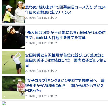
思わぬ“繰り上げ”で開幕前日コース入り プロ14
年目の辻梨恵に初Vチャンス
2026/08/08 19:23
ゴルフ
「先入観は可能が不可能になる」 藤田かれんの待
ち受け画面は大谷翔平を育てた言葉
2026/08/08 18:50
ゴルフ
安田祐香と吉沢柚月が首位に並び、1打差3位に
金田久美子、河本結は17位 国内女子ゴルフ第2
日
2026/08/08 18:06
ゴルフ
【女子ゴルフ】キンクミが１差３位で最終日へ 痛
恨ダボからＶ戦線に再浮上「棚からぼたもちが２
回あった」
2026/08/08 17:52
ゴルフ