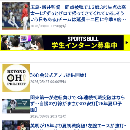
広島・新井監督 同点被弾で１３戦ぶり失点の高
太一に「ずっとゼロで帰ってきてくれている。そう
いう日もある」チームは延長十二回に今季８度目
サヨナラ負け
2026/08/08 23:56
野球
球心会公式アプリ提供開始！
2026/05/27 00:00
野球
関東第一が逆転負けで3年連続初戦突破はなら
ず…自慢の打線がまさかの3安打【26年夏甲子
園】
2026/08/08 20:37
野球
英明が15年ぶり夏初戦突破！左腕エースが強打・