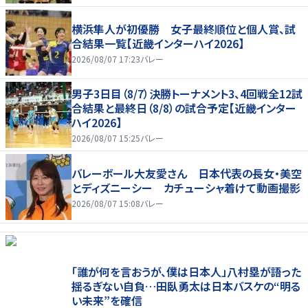
横浜隼人が初優勝 女子最終順位と個人賞、試
合結果一覧【近畿インターハイ2026】
2026/08/07 17:23
バレー
男子3日目（8/7）決勝トーナメント3、4回戦全12試
合結果と最終日（8/8）の試合予定【近畿インター
ハイ2026】
2026/08/07 15:25
バレー
バレーボール大友愛さん 日本代表の長女・美空
とディズニーシー カチューシャ着けて動画撮影
2026/08/07 15:08
バレー
「誰が何を言おうが、僕は日本人」八村塁が語った
揺るぎない自負…田臥勇太は日本バスケの“明る
い未来”を確信