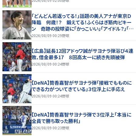
2026/08/09 02:00
野球
「どんどん若返ってる！」話題の美人アナが東京Ｄ
降臨 何歳！？ 鍛えてる！ふくらはぎ筋肉ピキー
ン 奇跡の投球姿に「かっこいい」「アイドル？」「女
神」
2026/08/09 00:29
野球
【広島】延長12回アドゥワ誠がサヨナラ弾浴び４連
敗、借金最多17 ８回高太一に続き先頭被弾
2026/08/09 00:24
野球
【DeNA】筒香嘉智がサヨナラ弾「接戦でもものに
できる力がついてきている」３位浮上に手応え
2026/08/09 00:24
野球
【DeNA】筒香嘉智サヨナラ弾で３位浮上「本当に
全員で勝ち取った勝利」
2026/08/09 00:23
野球