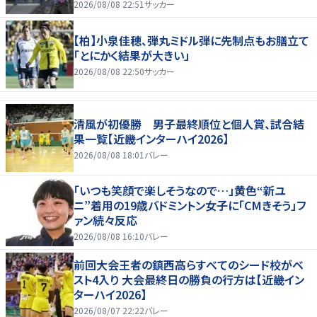
2026/08/08 22:51
サッカー
【柏】小泉佳穂、弾丸ミドル弾に先制点もお膳立て
「とにかく結果が大きい」
2026/08/08 22:50
サッカー
清風が初優勝 男子最終順位と個人賞、試合結
果一覧【近畿インターハイ2026】
2026/08/08 18:01
バレー
「いつも笑顔で楽しそうなので…」黄色“新ユ
ニ”着用の19歳バドミントン女子に「CMきそう」フ
ァン続々反応
2026/08/08 16:10
バレー
前回大会王者の鎮西高らすべてのシード校がベ
スト4入り 大会最終日の勝負の行方は【近畿イン
ターハイ2026】
2026/08/07 22:22
バレー