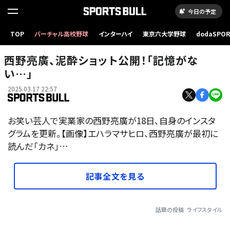
今日の予定
TOP
バーチャル高校野球
インターハイ
東京六大学野球
dodaSPO
（新しいタブ
西野亮廣、泥酔ショット公開！「記憶がな
い…」
2025.03.17 22:57
お笑い芸人で実業家の西野亮廣が18日、自身のインスタ
グラムを更新。【画像】エハラマサヒロ、西野亮廣が最初に
読んだ「カネ」…
記事全文を見る
話題の投稿
ライフスタイル