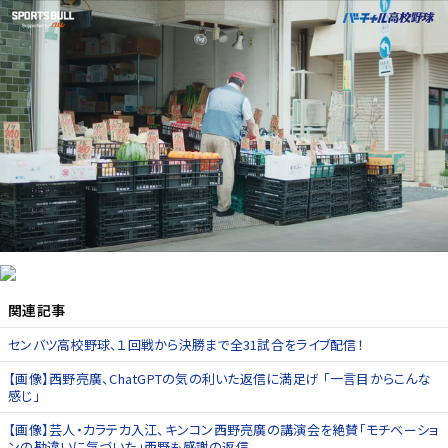
関連記事
センバツ高校野球、１回戦から決勝まで全31試合をライブ配信！
【画像】西野亮廣、ChatGPTの気の利いた返信に満足げ 「一言目からこんな
感じ」
【画像】芸人・カラテカ入江、キンコン西野亮廣の講演会を絶賛「モチベーショ
ンの勘違いに気づいた」西野も感謝の返信