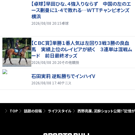
【卓球】早田ひな、４強入りならず 中国の左のエ
ース蒯曼に１-４で敗れる…ＷＴＴチャンピオンズ
横浜
2026/08/08 20:15
卓球
【ＣＢＣ賞】単勝１番人気は左回り３戦３勝の良血
馬 実績上位のレイピアが続く ３連単は混戦ム
ード 前日最終オッズ
2026/08/08 20:20
その他競技
石田実莉 逆転勝ちでインハイV
2026/08/08 17:40
テニス
TOP
話題の投稿
ライフスタイル
西野亮廣、泥酔ショット公開！「記憶が