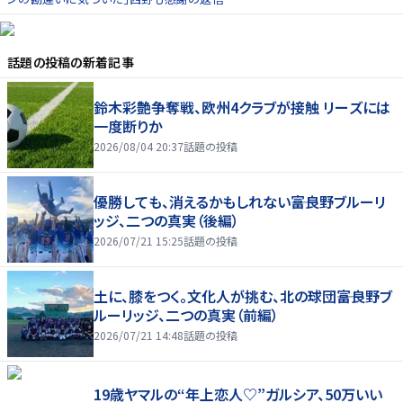
話題の投稿
の新着記事
鈴木彩艶争奪戦、欧州4クラブが接触 リーズには
一度断りか
2026/08/04 20:37
話題の投稿
優勝しても、消えるかもしれない――富良野ブルーリ
ッジ、二つの真実（後編）
2026/07/21 15:25
話題の投稿
土に、膝をつく。文化人が挑む、北の球団――富良野ブ
ルーリッジ、二つの真実（前編）
2026/07/21 14:48
話題の投稿
19歳ヤマルの“年上恋人♡”ガルシア、50万いい