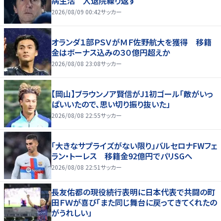
病生活 入退院繰り返す
2026/08/09 00:42
サッカー
オランダ１部ＰＳＶがＭＦ佐野航大を獲得 移籍
金はボーナス込みの３０億円超えか
2026/08/08 23:08
サッカー
【岡山】ブラウンノア賢信がJ1初ゴール「敵がいっ
ぱいいたので、思い切り振り抜いた」
2026/08/08 22:55
サッカー
「大きなサプライズがない限り」バルセロナFWフェ
ラン・トーレス 移籍金92億円でパリSGへ
2026/08/08 22:51
サッカー
長友佑都の現役続行表明に日本代表で共闘の町
田ＦＷが喜び「また同じ舞台に戻ってきてくれたの
がうれしい」