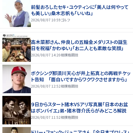
前髪おろしたセキ・ユウティンに「美人は何やって
も美しい」桑木志帆も「いいね」
2026/08/07 10:59
ゴルフ
高木菜那さん、仲良しの五輪金メダリストの誕生
日を祝福「かわゆい」「お二人とも素敵な笑顔」
2026/08/07 14:20
相撲格闘技
ボクシング那須川天心が井上拓真との再戦チケッ
ト告知 「面白いですからワクワクさせますから」
2026/08/07 12:52
相撲格闘技
９日からスタート猪木VSアリ写真展「日本のお盆
はボンバイエ」弟・猪木啓介氏らがみどころ解説
2026/08/07 11:52
相撲格闘技
ドリー・ファンク・ジュニアさん、「全日本プロレス」