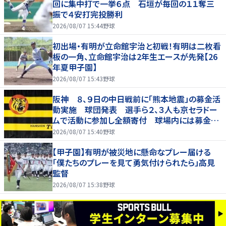
回に集中打で一挙６点 石垣が毎回の１１奪三
振で４安打完投勝利
2026/08/07 15:44
野球
初出場・有明が立命館宇治と初戦！有明は二枚看
板の一角、立命館宇治は2年生エースが先発【26
年夏甲子園】
2026/08/07 15:43
野球
阪神 ８、９日の中日戦前に「熊本地震」の募金活
動実施 球団発表 選手ら２、３人も京セラドー
ムで活動に参加し全額寄付 球場内には募金箱
も設置
2026/08/07 15:40
野球
【甲子園】有明が被災地に懸命なプレー届ける
「僕たちのプレーを見て勇気付けられたら」高見
監督
2026/08/07 15:38
野球