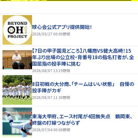
球心会公式アプリ提供開始！
2026/05/27 00:00
野球
【7日の甲子園見どころ】八幡商VS健大高崎！15
年ぶり出場の公立校・背番号18の指名打者が、全
国屈指の投手陣に挑む
2026/08/07 13:19
野球
8日初戦の大分商、「チームはいい状態」 自慢の
投手陣がカギ
2026/08/07 11:30
野球
東海大甲府、エース村尾が4回無失点 鶴岡東、
終盤の打線つながらず
2026/07/04 00:00
野球