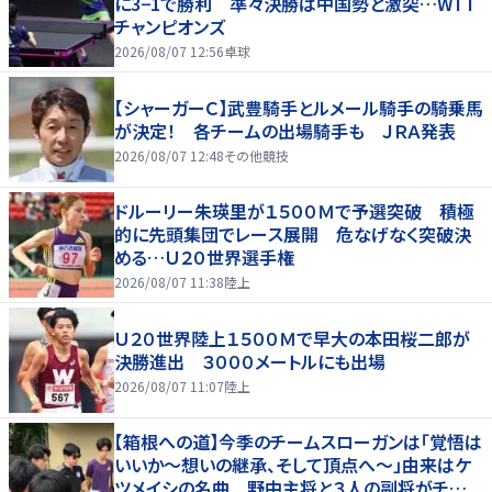
に3−1で勝利 準々決勝は中国勢と激突…WTT
チャンピオンズ
2026/08/07 12:56
卓球
【シャーガーＣ】武豊騎手とルメール騎手の騎乗馬
が決定！ 各チームの出場騎手も ＪＲＡ発表
2026/08/07 12:48
その他競技
ドルーリー朱瑛里が１５００Ｍで予選突破 積極
的に先頭集団でレース展開 危なげなく突破決
める…Ｕ２０世界選手権
2026/08/07 11:38
陸上
Ｕ２０世界陸上１５００Ｍで早大の本田桜二郎が
決勝進出 ３０００メートルにも出場
2026/08/07 11:07
陸上
【箱根への道】今季のチームスローガンは「覚悟は
いいか～想いの継承、そして頂点へ～」由来はケ
ツメイシの名曲 野中主将と３人の副将がチーム