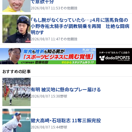
で意欲十分
2026/08/07 11:53
その他競技
「もし腕がなくなっていたら…」４月に落馬負傷の
小野寺祐太騎手が調教騎乗を再開 壮絶な闘病
明かす
2026/08/07 11:47
その他競技
おすすめの記事
有明 被災地に懸命なプレー届ける
2026/08/07 15:38
野球
健大高崎・石垣聡志 11奪三振完投
2026/08/07 15:44
野球