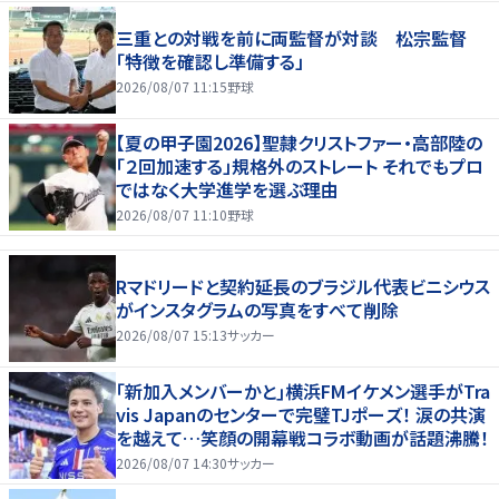
三重との対戦を前に両監督が対談 松宗監督
「特徴を確認し準備する」
2026/08/07 11:15
野球
【夏の甲子園2026】聖隷クリストファー・高部陸の
「２回加速する」規格外のストレート それでもプロ
ではなく大学進学を選ぶ理由
2026/08/07 11:10
野球
Rマドリードと契約延長のブラジル代表ビニシウス
がインスタグラムの写真をすべて削除
2026/08/07 15:13
サッカー
｢新加入メンバーかと｣横浜FMイケメン選手がTra
vis Japanのセンターで完璧TJポーズ！ 涙の共演
を越えて…笑顔の開幕戦コラボ動画が話題沸騰！
2026/08/07 14:30
サッカー