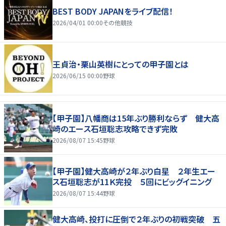
BEST BODY JAPANをライブ配信！
2026/04/01 00:00
その他競技
王貞治・栗山英樹にとっての甲子園とは
2026/06/15 00:00
野球
【甲子園】八幡商は15年ぶり勝利ならず 健大高
崎のエース石垣聡志攻略できず完敗
2026/08/07 15:45
野球
【甲子園】健大高崎が２年ぶり白星 ２年生エー
ス石垣聡志が11Ｋ完投 ５回にビッグイニング
2026/08/07 15:44
野球
健大高崎、投打に圧倒で２年ぶりの初戦突破 五