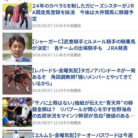
２４年のカペラＳを制したガビーズシスターがＪＲ
Ａ競走馬登録を抹消 今後は大井競馬に移籍予
定
2026/08/07 15:06
その他競技
【シャーガーＣ】武豊騎手とルメール騎手の騎乗馬
が決定！ 各チームの出場騎手も ＪＲＡ発表
2026/08/07 12:48
その他競技
【レパードＳ・金曜気配】タガノアバンドーネが一発
あるぞ 角田調教師「強いメンバーとやってきて
いるから」
2026/08/07 12:19
その他競技
「サノに上限はない」独紙が伝えた“青天井”の移
籍金額は？ リバプールが関心を示す佐野海舟
の去就状況をマインツ幹部が告白「価値のあるも
のになる」
2026/08/07 12:18
その他競技
【エルムＳ・金曜気配】テーオーパスワードは今週