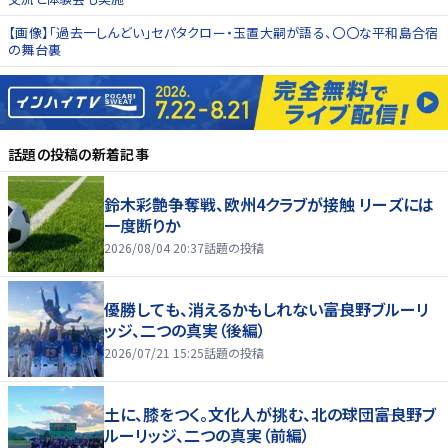
【画像】「過去一しんどい」セパタクロー・玉置大嗣が語る、〇〇な平和島合宿
の舞台裏
話題の投稿
の新着記事
鈴木彩艶争奪戦、欧州4クラブが接触 リーズには
一度断りか
2026/08/04 20:37
話題の投稿
優勝しても、消えるかもしれない――富良野ブルーリ
ッジ、二つの真実（後編）
2026/07/21 15:25
話題の投稿
土に、膝をつく。文化人が挑む、北の球団――富良野ブ
ルーリッジ、二つの真実（前編）