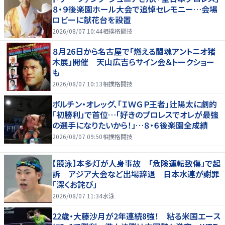
８・９後楽園ホール大会で追悼セレモニー…会場
ロビーに献花台を設置
2026/08/07 10:44
相撲格闘技
８月26日から名古屋で「燃える闘魂アントニオ猪
木展」開催 天山広吉らサイン会＆トークショー
も
2026/08/07 10:13
相撲格闘技
ボルチン・オレッグ、「ＩＷＧＰ王者」辻陽太に劇的
「初勝利」で首位…「好きのプロレスでオレが最強
の選手になりたいから！」…８・６後楽園全成績
2026/08/07 09:50
相撲格闘技
【競泳】本多灯が人身事故 「危険運転致傷」で起
訴 アジア大会など出場辞退 日本水連が謝罪
「深くお詫び」
2026/08/07 11:34
水泳
22歳・大藤沙月が2年連続8強！ 粘る米国エース