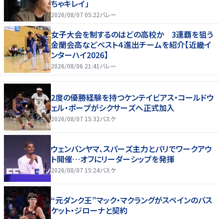
ちゃキレイ」
2026/08/07 05:22
バレー
女子大会を制するのはどの高校か 3連覇を狙う
金蘭会高などベスト４進出チームを紹介【近畿イ
ンターハイ2026】
2026/08/06 21:41
バレー
2度の優勝経験を持つケンテイビアス・コールドウ
ェル・ポープがシクサーズへ正式加入
2026/08/07 15:32
バスケ
ウェンバンヤマ、スパーズ主力とパリでワークアウ
ト開催…オフにリーダーシップを発揮
2026/08/07 15:24
バスケ
“元ダンク王”マック・マクラングがスペインのバス
ケット・ジローナと契約