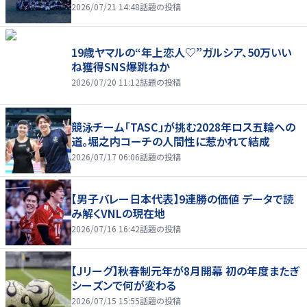
2026/07/21 14:48
話題の投稿
19歳ヤマルの“年上恋人♡”ガルシア、50万いい
ね獲得SNS爆跳ねか
2026/07/20 11:12
話題の投稿
競泳チーム「TASC」が挑む2028年ロス五輪への
道。堀之内コーチの人間性に惹かれて結成
2026/07/17 06:06
話題の投稿
【男子バレー日本代表】9連勝の価値 データで読
み解くVNLの現在地
2026/07/16 16:42
話題の投稿
【Jリーグ】秋春制元年が8月開幕 初の年度またぎ
シーズンで何が変わる
2026/07/15 15:55
話題の投稿