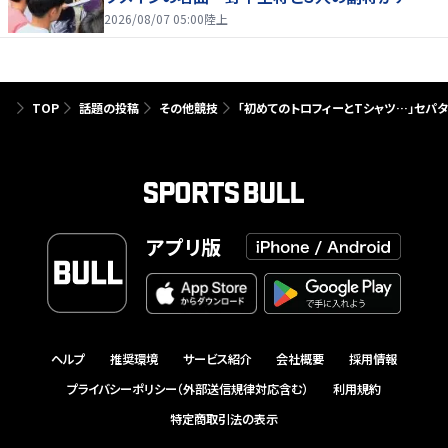
を引っ張る…夏合宿特集第１弾、国学院大
2026/08/07 05:00
陸上
TOP
話題の投稿
その他競技
「初めてのトロフィーとTシャツ…」セパ
アプリ版
ヘルプ
推奨環境
サービス紹介
会社概要
採用情報
プライバシーポリシー（外部送信規律対応含む）
利用規約
特定商取引法の表示