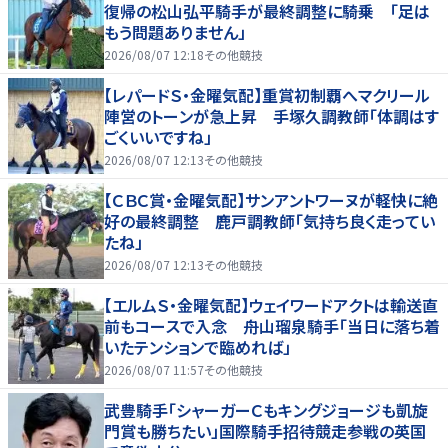
復帰の松山弘平騎手が最終調整に騎乗 「足は
もう問題ありません」
2026/08/07 12:18
その他競技
【レパードＳ・金曜気配】重賞初制覇へマクリール
陣営のトーンが急上昇 手塚久調教師「体調はす
ごくいいですね」
2026/08/07 12:13
その他競技
【ＣＢＣ賞・金曜気配】サンアントワーヌが軽快に絶
好の最終調整 鹿戸調教師「気持ち良く走ってい
たね」
2026/08/07 12:13
その他競技
【エルムＳ・金曜気配】ウェイワードアクトは輸送直
前もコースで入念 舟山瑠泉騎手「当日に落ち着
いたテンションで臨めれば」
2026/08/07 11:57
その他競技
武豊騎手「シャーガーＣもキングジョージも凱旋
門賞も勝ちたい」国際騎手招待競走参戦の英国