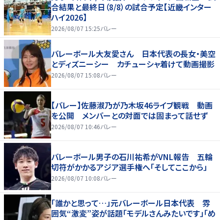
合結果と最終日（8/8）の試合予定【近畿インター
ハイ2026】
2026/08/07 15:25
バレー
バレーボール大友愛さん 日本代表の長女・美空
とディズニーシー カチューシャ着けて動画撮影
2026/08/07 15:08
バレー
【バレー】佐藤淑乃が乃木坂46ライブ観戦 動画
を公開 メンバーとの対面では固まって話せず
2026/08/07 10:46
バレー
バレーボール男子の石川祐希がVNL報告 五輪
切符がかかるアジア選手権へ「そしてここから」
2026/08/07 10:08
バレー
「誰かと思って…」元バレーボール日本代表 雰
囲気“激変”姿が話題「モデルさんみたいです」「め