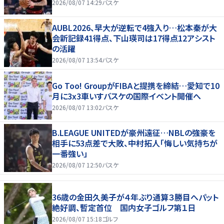
2026/08/07 14:29
バスケ
AUBL2026、早大が逆転で4強入り…松本秦が大
会新記録41得点、下山瑛司は17得点12アシスト
の活躍
2026/08/07 13:54
バスケ
Go Too! GroupがFIBAと提携を締結…愛知で10
月に3x3車いすバスケの国際イベント開催へ
2026/08/07 13:02
バスケ
B.LEAGUE UNITEDが豪州遠征…NBLの強豪を
相手に53点差で大敗、中村拓人「悔しい気持ちが
一番強い」
2026/08/07 12:50
バスケ
36歳の金田久美子が４年ぶり通算３勝目へパット
絶好調、暫定首位 国内女子ゴルフ第１日
2026/08/07 15:18
ゴルフ