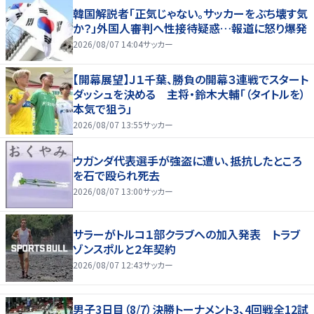
韓国解説者「正気じゃない。サッカーをぶち壊す気
か？」外国人審判へ性接待疑惑…報道に怒り爆発
2026/08/07 14:04
サッカー
【開幕展望】Ｊ１千葉、勝負の開幕３連戦でスタート
ダッシュを決める 主将・鈴木大輔「（タイトルを）
本気で狙う」
2026/08/07 13:55
サッカー
ウガンダ代表選手が強盗に遭い、抵抗したところ
を石で殴られ死去
2026/08/07 13:00
サッカー
サラーがトルコ１部クラブへの加入発表 トラブ
ゾンスポルと２年契約
2026/08/07 12:43
サッカー
男子3日目（8/7）決勝トーナメント3、4回戦全12試