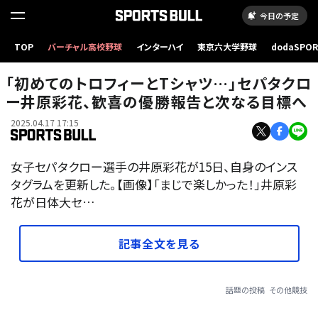
今日の予定
TOP
バーチャル高校野球
インターハイ
東京六大学野球
dodaSPO
（新しいタブ
「初めてのトロフィーとTシャツ…」セパタクロ
ー井原彩花、歓喜の優勝報告と次なる目標へ
2025.04.17 17:15
女子セパタクロー選手の井原彩花が15日、自身のインス
タグラムを更新した。【画像】「まじで楽しかった！」井原彩
花が日体大セ…
記事全文を見る
話題の投稿
その他競技