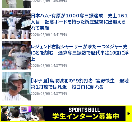
2026/08/09 14:53
野球
日本ハム・有原が１０００奪三振達成 史上１６１
人目 記念ボードを持った新庄監督に出迎えら
れて笑顔
2026/08/09 14:41
野球
レジェンド右腕シャーザーがまた一つメジャー史
に名を刻む 通算奪三振数で歴代単独10位に浮
上
2026/08/09 14:37
野球
【甲子園】鳥取城北の“９割打者”宮野快生 聖地
第１打席では凡退 投ゴロに倒れる
2026/08/09 14:37
野球