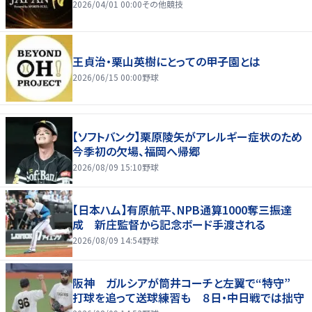
2026/04/01 00:00
その他競技
王貞治・栗山英樹にとっての甲子園とは
2026/06/15 00:00
野球
【ソフトバンク】栗原陵矢がアレルギー症状のため
今季初の欠場、福岡へ帰郷
2026/08/09 15:10
野球
【日本ハム】有原航平、NPB通算1000奪三振達
成 新庄監督から記念ボード手渡される
2026/08/09 14:54
野球
阪神 ガルシアが筒井コーチと左翼で“特守”
打球を追って送球練習も ８日・中日戦では拙守