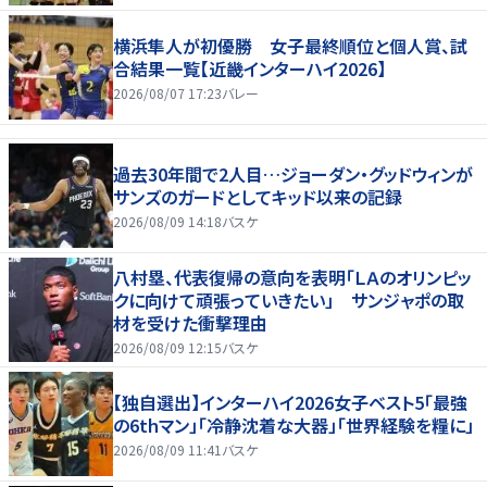
横浜隼人が初優勝 女子最終順位と個人賞、試
合結果一覧【近畿インターハイ2026】
2026/08/07 17:23
バレー
過去30年間で2人目…ジョーダン・グッドウィンが
サンズのガードとしてキッド以来の記録
2026/08/09 14:18
バスケ
八村塁、代表復帰の意向を表明「ＬＡのオリンピッ
クに向けて頑張っていきたい」 サンジャポの取
材を受けた衝撃理由
2026/08/09 12:15
バスケ
【独自選出】インターハイ2026女子ベスト5「最強
の6thマン」「冷静沈着な大器」「世界経験を糧に」
2026/08/09 11:41
バスケ