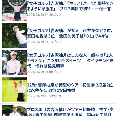
【女子ゴルフ】吉沢柚月「ホッとした。また優勝でき
るように頑張る」 プロ３年目で初Ｖ…一問一答
2026/08/09 14:26
ゴルフ
【女子ゴルフ】吉沢柚月が初Ｖ 永井花奈が２位、
安田祐香は３位 金田久美子は「８１」で４４位
2026/08/09 14:13
ゴルフ
【女子ゴルフ】吉沢柚月はこんな人…趣味は「１人
カラオケ」「さつまいもスイーツ」 ダイヤモンド世
代 憧れは稲見萌寧
2026/08/09 14:00
ゴルフ
22歳・吉澤柚月が待望のツアー初優勝 2打差2位
に永井花奈 3位に安田祐香
2026/08/09 13:53
ゴルフ
プロ３年目の吉沢柚月がツアー初優勝 中学・高
校は吉田優利、西郷真央の後輩 国内女子最終