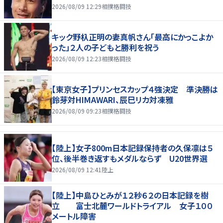
2026/08/09 12:29
相撲格闘技
キック野杁正明の妻真帆さん「最高にかっこよか
った」２人の子どもと勝利を祝う
2026/08/09 12:23
相撲格闘技
【東京女子】プリンセスカップ４強決定 準決勝は
鈴芽対HIMAWARI、辰巳リカ対凍雅
2026/08/09 09:23
相撲格闘技
【陸上】女子800m日本記録保持者の久保凛は５
位、後半巻き返すもメダルならず U20世界選
2026/08/09 12:41
陸上
【陸上】中島ひとみが１２秒６２の日本記録を樹
立 富士北麓ワールドトライアル 女子１００
メートル障害