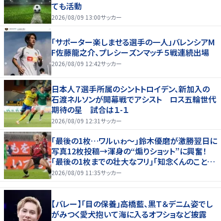
ても活動
2026/08/09 13:00
サッカー
「サポーター楽しませる選手の一人」バレンシアM
F佐藤龍之介、プレシーズンマッチ５戦連続出場
2026/08/09 12:42
サッカー
日本人７選手所属のシントトロイデン、新加入の
石渡ネルソンが開幕戦でアシスト ロス五輪世代
期待の星 試合は１-１
2026/08/09 12:31
サッカー
｢最後の1枚…ワルぃゎ〜｣鈴木優磨が激勝翌日に
写真12枚投稿→渾身の“煽りショット”に興奮！
｢最後の1枚までの壮大なフリ｣｢知念くんのことど
んだけ好きなんよｗ｣
2026/08/09 11:35
サッカー
【バレー】「目の保養」高橋藍、黒Ｔ＆デニム姿でし
がみつく愛犬抱いて海に入るオフショなど披露