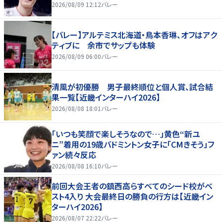
2026/08/09 12:12
バレー
【バレー】アルテミス北海道・鳥本香琳、オフはアク
ティブに 余市でサップも体験
2026/08/09 06:00
バレー
清風が初優勝 男子最終順位と個人賞、試合結
果一覧【近畿インターハイ2026】
2026/08/08 18:01
バレー
「いつも笑顔で楽しそうなので…」黄色“新ユ
ニ”着用の19歳バドミントン女子に「CMきそう」フ
ァン続々反応
2026/08/08 16:10
バレー
前回大会王者の鎮西高らすべてのシード校がベ
スト4入り 大会最終日の勝負の行方は【近畿イン
ターハイ2026】
2026/08/07 22:22
バレー