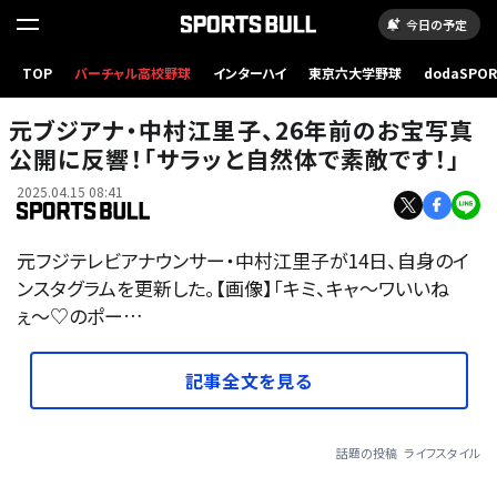
今日の予定
TOP
バーチャル高校野球
インターハイ
東京六大学野球
dodaSPO
（新しいタブ
元ブジアナ・中村江里子、26年前のお宝写真
公開に反響！「サラッと自然体で素敵です！」
2025.04.15 08:41
元フジテレビアナウンサー・中村江里子が14日、自身のイ
ンスタグラムを更新した。【画像】「キミ、キャ〜ワいいね
ぇ〜♡のポー…
記事全文を見る
話題の投稿
ライフスタイル