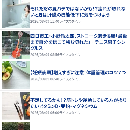
それただの夏バテではないかも！？疲れが取れな
いときは肝臓の機能低下に気をつけよう
2026/08/09 11:40
ライフスタイル
四日市工・小野倫太郎、ストローク磨き優勝「最後
まで自分を信じて勝ち切れた」…テニス男子シン
グルス
2026/08/09 08:56
ライフスタイル
【妊娠後期】増えすぎに注意！体重管理のコツ７つ
2026/08/09 06:40
ライフスタイル
不足してるかも！？筋トレや運動している方が摂り
たいビタミンD・亜鉛・マグネシウム
2026/08/09 06:00
ライフスタイル