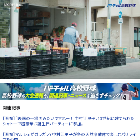
関連記事
【画像】「映画の一場面みたいですねー！」中村江里子、13世紀に建てられた
シャトーで超豪華お誕生日パーティーに参加。
【画像】マルシェがガラガラ？中村江里子が冬の天然冷蔵庫で楽しむパリライ
フを公開