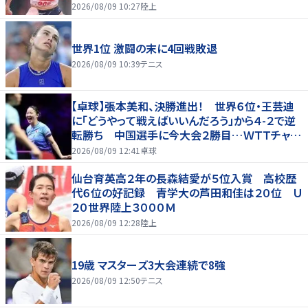
2026/08/09 10:27
陸上
世界1位 激闘の末に4回戦敗退
2026/08/09 10:39
テニス
【卓球】張本美和、決勝進出！ 世界６位・王芸迪
に「どうやって戦えばいいんだろう」から４-２で逆
転勝ち 中国選手に今大会２勝目…ＷＴＴチャン
ピオンズ横浜
2026/08/09 12:41
卓球
仙台育英高２年の長森結愛が５位入賞 高校歴
代６位の好記録 青学大の芦田和佳は２０位 Ｕ
２０世界陸上３０００Ｍ
2026/08/09 12:28
陸上
19歳 マスターズ3大会連続で8強
2026/08/09 12:50
テニス