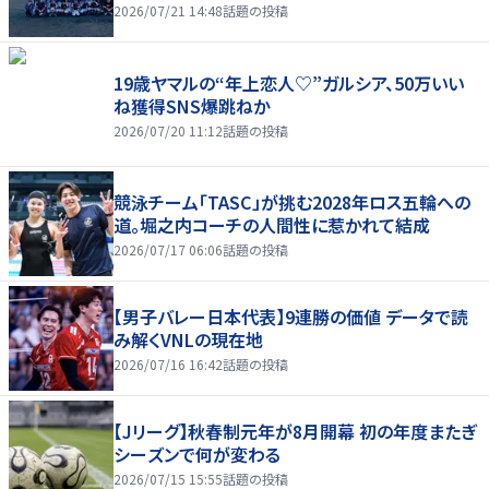
2026/07/21 14:48
話題の投稿
19歳ヤマルの“年上恋人♡”ガルシア、50万いい
ね獲得SNS爆跳ねか
2026/07/20 11:12
話題の投稿
競泳チーム「TASC」が挑む2028年ロス五輪への
道。堀之内コーチの人間性に惹かれて結成
2026/07/17 06:06
話題の投稿
【男子バレー日本代表】9連勝の価値 データで読
み解くVNLの現在地
2026/07/16 16:42
話題の投稿
【Jリーグ】秋春制元年が8月開幕 初の年度またぎ
シーズンで何が変わる
2026/07/15 15:55
話題の投稿