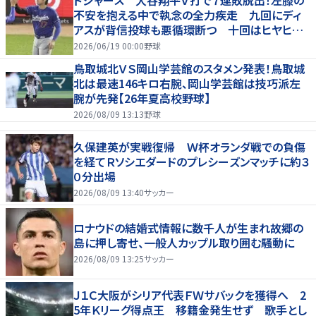
不安を抱える中で執念の全力疾走 九回にディ
アスが背信投球も悪循環断つ 十回はヒヤヒヤ
もリード守る
2026/06/19 00:00
野球
鳥取城北ＶＳ岡山学芸館のスタメン発表！鳥取城
北は最速146キロ右腕、岡山学芸館は技巧派左
腕が先発【26年夏高校野球】
2026/08/09 13:13
野球
久保建英が実戦復帰 Ｗ杯オランダ戦での負傷
を経てＲソシエダードのプレシーズンマッチに約３
０分出場
2026/08/09 13:40
サッカー
ロナウドの結婚式情報に数千人が生まれ故郷の
島に押し寄せ、一般人カップル取り囲む騒動に
2026/08/09 13:25
サッカー
Ｊ１Ｃ大阪がシリア代表ＦＷサバックを獲得へ 2
5年Ｋリーグ得点王 移籍金発生せず 歌手とし