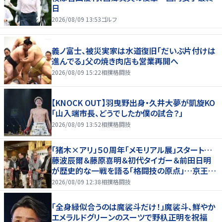
日
2026/08/09 13:53
ゴルフ
義ノ富士、被災実家は水道復旧「だいぶ片付けは
進んでる」父の焼き肉店も営業再開へ
2026/08/09 15:22
相撲格闘技
【KNOCK OUT】羽曳野出身・久井大夢が凱旋KO
「山入端市長、どうでしたか僕の試合？」
2026/08/09 13:52
相撲格闘技
「猪木×アリ」５０周年「メモリアル展」スタート…
藤波辰爾＆藤原喜明＆初代タイガー＆前田日明
が歴史的な一戦を語る「格闘技の原点」…京王プ
ラザホテルで３１日まで
2026/08/09 12:38
相撲格闘技
「全身緑似合うのは魔裟斗だけ！」魔裟斗、鮮やか
エメラルドグリーンのスーツで野杁正明を祝福