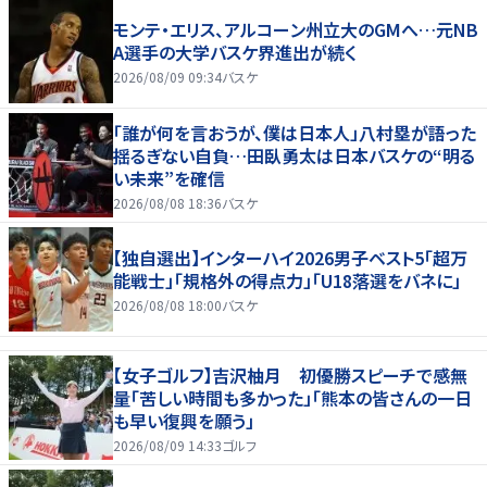
モンテ・エリス、アルコーン州立大のGMへ…元NB
A選手の大学バスケ界進出が続く
2026/08/09 09:34
バスケ
「誰が何を言おうが、僕は日本人」八村塁が語った
揺るぎない自負…田臥勇太は日本バスケの“明る
い未来”を確信
2026/08/08 18:36
バスケ
【独自選出】インターハイ2026男子ベスト5「超万
能戦士」「規格外の得点力」「U18落選をバネに」
2026/08/08 18:00
バスケ
【女子ゴルフ】吉沢柚月 初優勝スピーチで感無
量「苦しい時間も多かった」「熊本の皆さんの一日
も早い復興を願う」
2026/08/09 14:33
ゴルフ