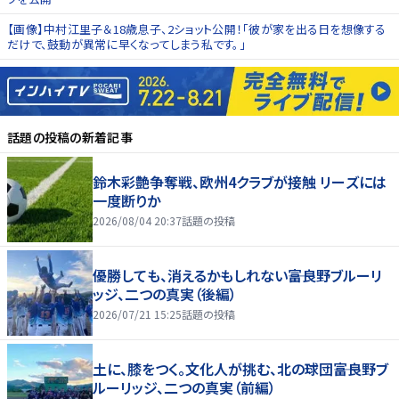
【画像】中村江里子＆18歳息子、2ショット公開！「彼が家を出る日を想像する
だけで、鼓動が異常に早くなってしまう私です。」
話題の投稿
の新着記事
鈴木彩艶争奪戦、欧州4クラブが接触 リーズには
一度断りか
2026/08/04 20:37
話題の投稿
優勝しても、消えるかもしれない――富良野ブルーリ
ッジ、二つの真実（後編）
2026/07/21 15:25
話題の投稿
土に、膝をつく。文化人が挑む、北の球団――富良野ブ
ルーリッジ、二つの真実（前編）