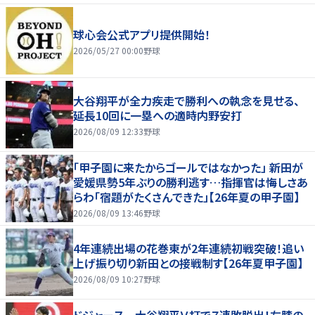
球心会公式アプリ提供開始！
2026/05/27 00:00
野球
大谷翔平が全力疾走で勝利への執念を見せる、
延長10回に一塁への適時内野安打
2026/08/09 12:33
野球
「甲子園に来たからゴールではなかった」 新田が
愛媛県勢5年ぶりの勝利逃す…指揮官は悔しさあ
らわ「宿題がたくさんできた」【26年夏の甲子園】
2026/08/09 13:46
野球
4年連続出場の花巻東が2年連続初戦突破！追い
上げ振り切り新田との接戦制す【26年夏甲子園】
2026/08/09 10:27
野球
ドジャース 大谷翔平Ｖ打で７連敗脱出！左膝の