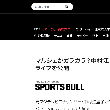
TOP
バーチャル高校野球
インターハイ
東京六大学
相撲・格闘技
テニス
卓球
ラグビー
陸上
水泳
マルシェがガラガラ？中村
ライフを公開
2025.01.29 09:36
元フジテレビアナウンサー・中村江里子が2
パワーを味方に」元フジ人気ア…