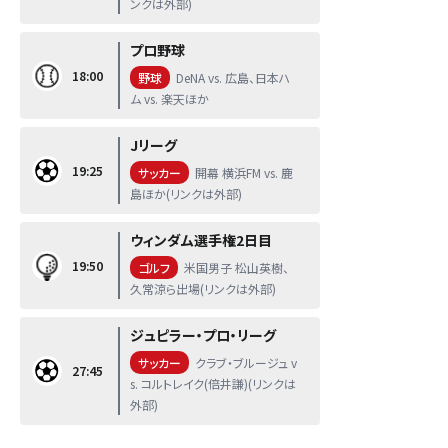
ンクは外部)
プロ野球
18:00
野球
DeNA vs. 広島、日本ハ
ム vs. 楽天ほか
Jリーグ
19:25
サッカー
開幕 横浜FM vs. 鹿
島ほか(リンクは外部)
ウィンダム選手権2日目
19:50
ゴルフ
米国男子 松山英樹、
久常涼ら出場(リンクは外部)
ジュピラー・プロ・リーグ
サッカー
クラブ・ブルージュ v
27:45
s. コルトレイク(倍井謙)(リンクは
外部)