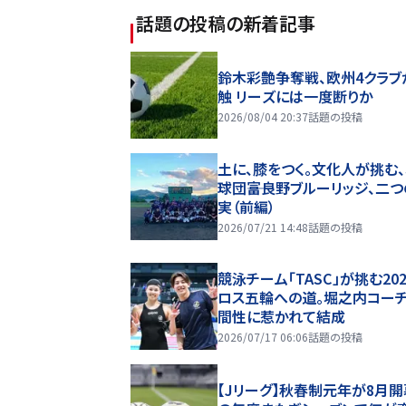
話題の投稿
の新着記事
鈴木彩艶争奪戦、欧州4クラブ
触 リーズには一度断りか
2026/08/04 20:37
話題の投稿
土に、膝をつく。文化人が挑む
球団――富良野ブルーリッジ、二
実（前編）
2026/07/21 14:48
話題の投稿
競泳チーム「TASC」が挑む20
ロス五輪への道。堀之内コー
間性に惹かれて結成
2026/07/17 06:06
話題の投稿
【Jリーグ】秋春制元年が8月開