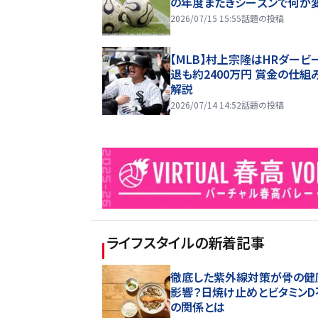
の年度またぎシーズンで何が
2026/07/15 15:55
話題の投稿
【MLB】村上宗隆はHRダービ
退も約2400万円 賞金の仕組
解説
2026/07/14 14:52
話題の投稿
ライフスタイル
の新着記事
徹底した紫外線対策が骨の健
影響？日焼け止めとビタミンD
の関係とは