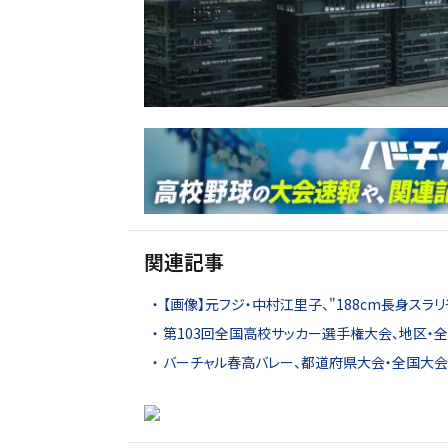
関連記事
【画像】元フジ・中村江里子、"188cm長身スラ
第103回全国高校サッカー選手権大会、地区・
バーチャル春高バレー、都道府県大会・全国大会4