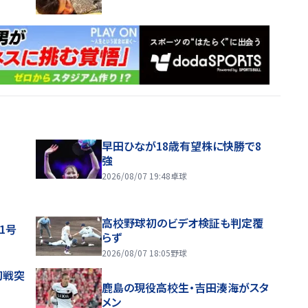
早田ひなが18歳有望株に快勝で8
強
2026/08/07 19:48
卓球
高校野球初のビデオ検証も判定覆
1号
らず
2026/08/07 18:05
野球
初戦突
鹿島の現役高校生・吉田湊海がスタ
メン