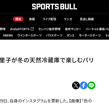
競技
速報
ライブ配信
マンガ
見逃し動画
野球
dodaSPORTS
センバツ高校野球
高校サッカー
バーチャル春高バ
（新しいタブで開く）
ABEMA
ウインタースポーツ
パラスポーツ
ダンス
モータースポーツ
そ
江里子が冬の天然冷蔵庫で楽しむパリ
9日、自身のインスタグラムを更新した。【画像】「色の