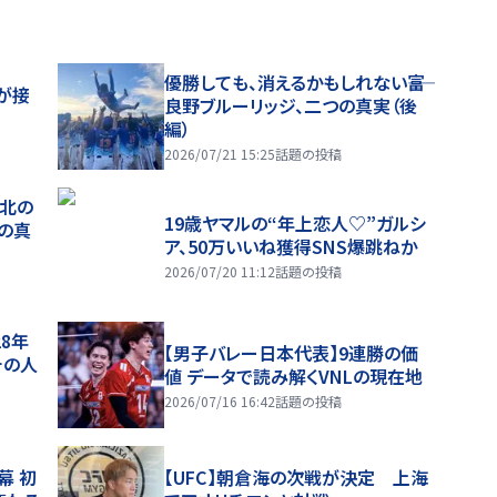
優勝しても、消えるかもしれない――富
が接
良野ブルーリッジ、二つの真実（後
編）
2026/07/21 15:25
話題の投稿
、北の
19歳ヤマルの“年上恋人♡”ガルシ
つの真
ア、50万いいね獲得SNS爆跳ねか
2026/07/20 11:12
話題の投稿
28年
【男子バレー日本代表】9連勝の価
チの人
値 データで読み解くVNLの現在地
2026/07/16 16:42
話題の投稿
幕 初
【UFC】朝倉海の次戦が決定 上海