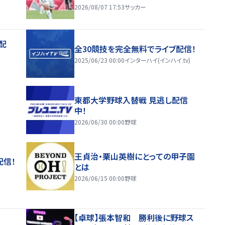
2026/08/07 17:53
サッカー
配
全30競技を完全無料でライブ配信！
2025/06/23 00:00
インターハイ(インハイ.tv)
東都大学野球入替戦 見逃し配信
中！
2026/06/30 00:00
野球
王貞治・栗山英樹にとっての甲子園
配信！
とは
2026/06/15 00:00
野球
【卓球】張本智和 勝利後に野球ス