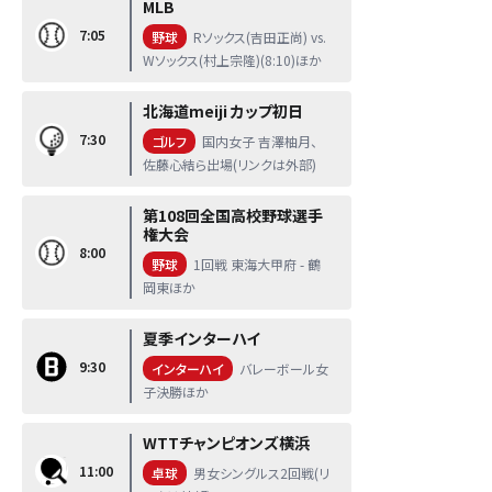
MLB
7:05
野球
Rソックス(吉田正尚) vs.
Wソックス(村上宗隆)(8:10)ほか
北海道meiji カップ初日
7:30
ゴルフ
国内女子 吉澤柚月、
佐藤心結ら出場(リンクは外部)
第108回全国高校野球選手
権大会
8:00
野球
1回戦 東海大甲府 - 鶴
岡東ほか
夏季インターハイ
9:30
インターハイ
バレーボール女
子決勝ほか
WTTチャンピオンズ横浜
11:00
卓球
男女シングルス2回戦(リ