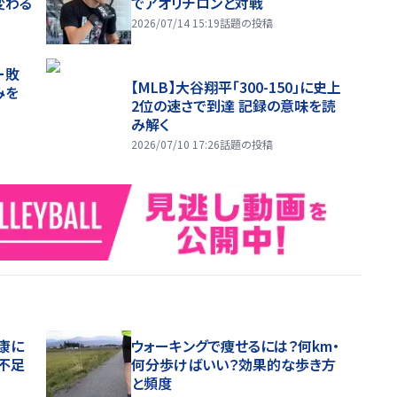
変わる
でアオリチロンと対戦
2026/07/14 15:19
話題の投稿
ー敗
【MLB】大谷翔平「300-150」に史上
みを
2位の速さで到達 記録の意味を読
み解く
2026/07/10 17:26
話題の投稿
康に
ウォーキングで痩せるには？何km・
不足
何分歩けばいい？効果的な歩き方
と頻度