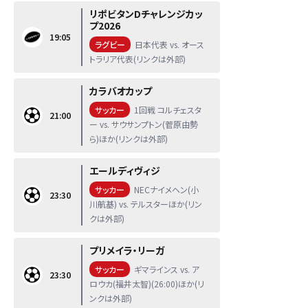
リポビタンDチャレンジカッ
プ2026
19:05
ラグビー
日本代表 vs. オース
トラリア代表(リンクは外部)
カラバオカップ
サッカー
1回戦 コルチェスタ
21:00
ー vs. サウサンプトン(菅原由勢
ら)ほか(リンクは外部)
エールディヴィジ
サッカー
NECナイメヘン(小
23:30
川航基) vs. テルスターほか(リン
クは外部)
プリメイラ・リーガ
サッカー
ギマラインス vs. ア
23:30
ロウカ(福井太智)(26:00)ほか(リ
ンクは外部)