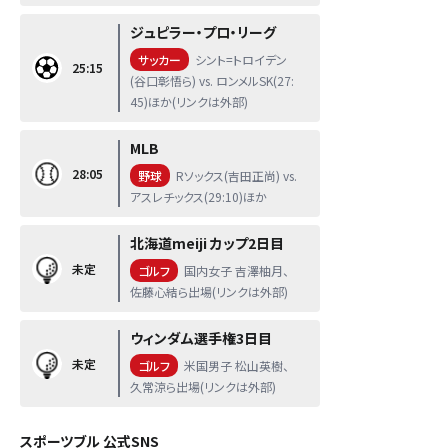
ジュピラー・プロ・リーグ
サッカー
シント=トロイデン
25:15
(谷口彰悟ら) vs. ロンメルSK(27:
45)ほか(リンクは外部)
MLB
28:05
野球
Rソックス(吉田正尚) vs.
アスレチックス(29:10)ほか
北海道meiji カップ2日目
未定
ゴルフ
国内女子 吉澤柚月、
佐藤心結ら出場(リンクは外部)
ウィンダム選手権3日目
未定
ゴルフ
米国男子 松山英樹、
久常涼ら出場(リンクは外部)
スポーツブル 公式SNS