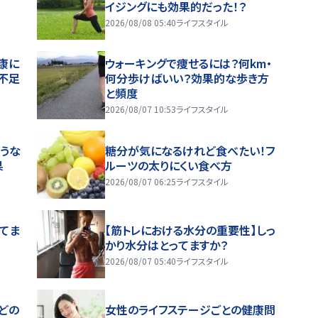
イジングにも効果的だった！？
2026/08/08 05:40
ライフスタイル
康に
ウォーキングで痩せるには？何km・
不足
何分歩けばいい？効果的な歩き方
と頻度
2026/08/07 10:53
ライフスタイル
うな
糖分が気になるけれど食べたい！フ
果
ルーツの太りにくい食べ方
2026/08/07 06:25
ライフスタイル
ってま
【筋トレにおける水分の重要性】しっ
かり水分はとってますか？
2026/08/07 05:40
ライフスタイル
どの
女性のライフステージごとの健康問