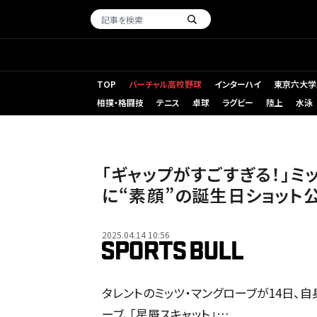
TOP
バーチャル高校野球
インターハイ
東京六大学
相撲・格闘技
テニス
卓球
ラグビー
陸上
水泳
「ギャップがすごすぎる！」ミ
に“素顔”の誕生日ショット
2025.04.14 10:56
タレントのミッツ・マングローブが14日、自
ーブ、「星屑スキャット」…