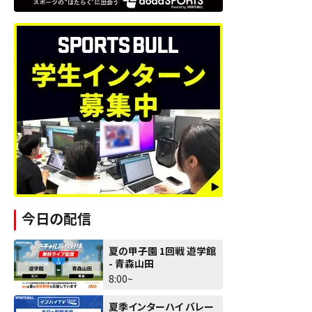
今日の配信
夏の甲子園 1回戦 遊学館
- 青森山田
8:00~
夏季インターハイ バレー