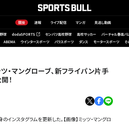
競技
速報
ライブ配信
マンガ
見逃し動画
野球
dodaSPORTS
センバツ高校野球
高校サッカー
バーチャル春高バ
（新しいタブで開く）
ABEMA
ウインタースポーツ
パラスポーツ
ダンス
モータースポーツ
そ
ッツ・マングローブ、新フライパン片手
公開！
身のインスタグラムを更新した。【画像】ミッツ・マングロ