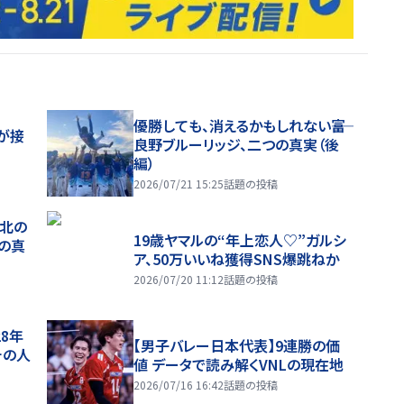
優勝しても、消えるかもしれない――富
が接
良野ブルーリッジ、二つの真実（後
編）
2026/07/21 15:25
話題の投稿
、北の
19歳ヤマルの“年上恋人♡”ガルシ
つの真
ア、50万いいね獲得SNS爆跳ねか
2026/07/20 11:12
話題の投稿
28年
【男子バレー日本代表】9連勝の価
チの人
値 データで読み解くVNLの現在地
2026/07/16 16:42
話題の投稿