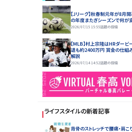
【Jリーグ】秋春制元年が8月開
の年度またぎシーズンで何が
2026/07/15 15:55
話題の投稿
【MLB】村上宗隆はHRダービ
退も約2400万円 賞金の仕組
解説
2026/07/14 14:52
話題の投稿
ライフスタイル
の新着記事
背骨のストレッチで腰痛・肩こ