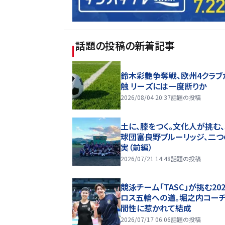
話題の投稿
の新着記事
鈴木彩艶争奪戦、欧州4クラブ
触 リーズには一度断りか
2026/08/04 20:37
話題の投稿
土に、膝をつく。文化人が挑む
球団――富良野ブルーリッジ、二
実（前編）
2026/07/21 14:48
話題の投稿
競泳チーム「TASC」が挑む20
ロス五輪への道。堀之内コー
間性に惹かれて結成
2026/07/17 06:06
話題の投稿