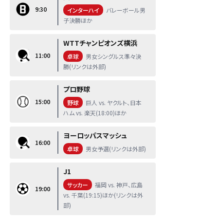
9:30
インターハイ
バレーボール男
子決勝ほか
WTTチャンピオンズ横浜
11:00
卓球
男女シングルス準々決
勝(リンクは外部)
プロ野球
15:00
野球
巨人 vs. ヤクルト、日本
ハム vs. 楽天(18:00)ほか
ヨーロッパスマッシュ
16:00
卓球
男女予選(リンクは外部)
J1
サッカー
福岡 vs. 神戸、広島
19:00
vs. 千葉(19:15)ほか(リンクは外
部)