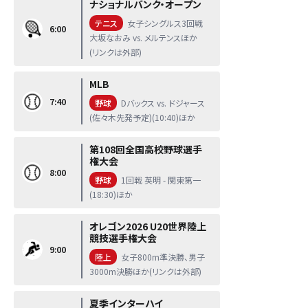
ナショナルバンク・オープン
テニス
女子シングルス3回戦
6:00
大坂なおみ vs. メルテンスほか
(リンクは外部)
MLB
7:40
野球
Dバックス vs. ドジャース
(佐々木先発予定)(10:40)ほか
第108回全国高校野球選手
権大会
8:00
野球
1回戦 英明 - 関東第一
(18:30)ほか
オレゴン2026 U20世界陸上
競技選手権大会
9:00
陸上
女子800m準決勝、男子
3000m決勝ほか(リンクは外部)
夏季インターハイ