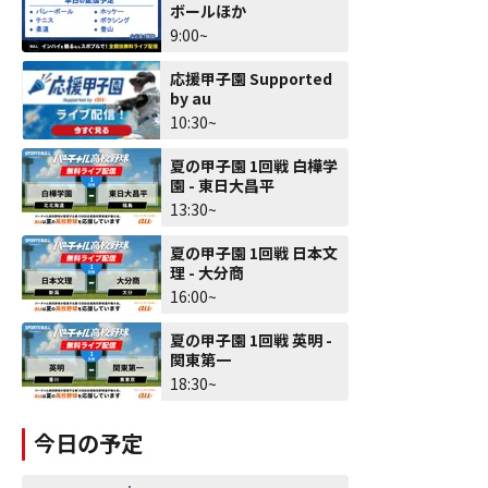
ボールほか
9:00~
応援甲子園 Supported
by au
10:30~
夏の甲子園 1回戦 白樺学
園 - 東日大昌平
13:30~
夏の甲子園 1回戦 日本文
理 - 大分商
16:00~
夏の甲子園 1回戦 英明 -
関東第一
18:30~
今日の予定