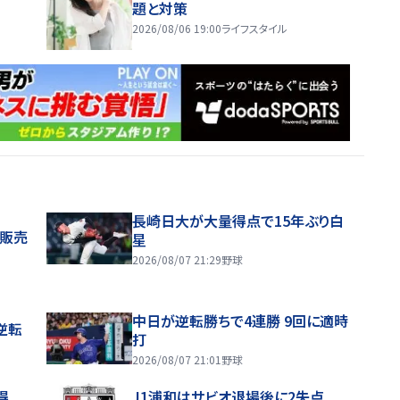
題と対策
2026/08/06 19:00
ライフスタイル
長崎日大が大量得点で15年ぶり白
般販売
星
2026/08/07 21:29
野球
中日が逆転勝ちで4連勝 9回に適時
逆転
打
2026/08/07 21:01
野球
得
J1浦和はサビオ退場後に2失点