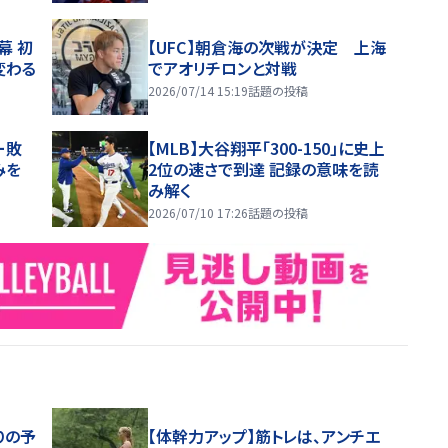
幕 初
【UFC】朝倉海の次戦が決定 上海
変わる
でアオリチロンと対戦
2026/07/14 15:19
話題の投稿
ー敗
【MLB】大谷翔平「300-150」に史上
みを
2位の速さで到達 記録の意味を読
み解く
2026/07/10 17:26
話題の投稿
りの予
【体幹力アップ】筋トレは、アンチエ