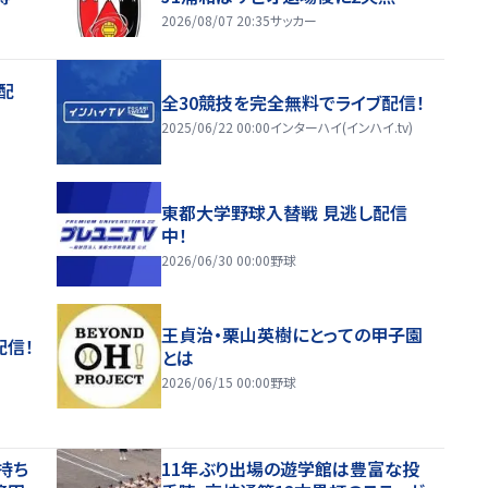
2026/08/07 20:35
サッカー
配
全30競技を完全無料でライブ配信！
2025/06/22 00:00
インターハイ(インハイ.tv)
東都大学野球入替戦 見逃し配信
中！
2026/06/30 00:00
野球
王貞治・栗山英樹にとっての甲子園
配信！
とは
2026/06/15 00:00
野球
持ち
11年ぶり出場の遊学館は豊富な投