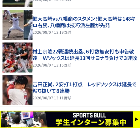
健大高崎vs八幡商のスタメン！健大高崎は148キ
ロ右腕、八幡商は技巧派左腕が先発
2026/08/07 13:19
野球
村上宗隆22戦連続出塁、６打数無安打も申告敬
遠 Ｗソックスは延長13回サヨナラ負けで３連敗
2026/08/07 13:15
野球
吉田正尚、２安打１打点 レッドソックスは延長で
粘り抜いて８連勝
2026/08/07 13:11
野球