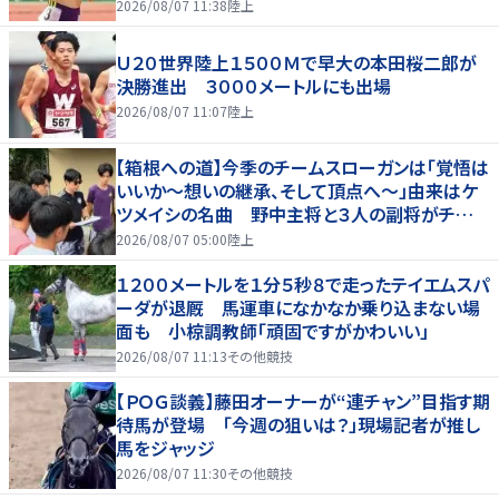
2026/08/07 11:38
陸上
Ｕ２０世界陸上１５００Ｍで早大の本田桜二郎が
決勝進出 ３０００メートルにも出場
2026/08/07 11:07
陸上
【箱根への道】今季のチームスローガンは「覚悟は
いいか～想いの継承、そして頂点へ～」由来はケ
ツメイシの名曲 野中主将と３人の副将がチーム
を引っ張る…夏合宿特集第１弾、国学院大
2026/08/07 05:00
陸上
１２００メートルを１分５秒８で走ったテイエムスパ
ーダが退厩 馬運車になかなか乗り込まない場
面も 小椋調教師「頑固ですがかわいい」
2026/08/07 11:13
その他競技
【ＰＯＧ談義】藤田オーナーが“連チャン”目指す期
待馬が登場 「今週の狙いは？」現場記者が推し
馬をジャッジ
2026/08/07 11:30
その他競技