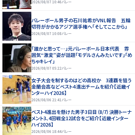
2026/08/07 10:46
バレー
バレーボール男子の石川祐希がVNL報告 五輪
切符がかかるアジア選手権へ「そしてここから」
2026/08/07 10:08
バレー
「誰かと思って…」元バレーボール日本代表 雰
囲気“激変”姿が話題「モデルさんみたいです」「め
ちゃキレイ」
2026/08/07 05:22
バレー
女子大会を制するのはどの高校か 3連覇を狙う
金蘭会高などベスト４進出チームを紹介【近畿イ
ンターハイ2026】
2026/08/06 21:41
バレー
ベスト4進出を懸けた男子3日目（8/7）決勝トーナ
メント3、4回戦全12試合をご紹介【近畿インター
ハイ2026】
2026/08/06 18:44
バレー