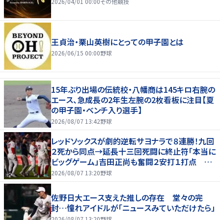
2026/04/01 00:00
その他競技
王貞治・栗山英樹にとっての甲子園とは
2026/06/15 00:00
野球
15年ぶり出場の伝統校・八幡商は145キロ右腕の
エース、急成長の2年生左腕の2枚看板に注目【夏
の甲子園・ベンチ入り選手】
2026/08/07 13:42
野球
レッドソックスが劇的逆転サヨナラで８連勝！九回
２死から同点→延長十三回死闘に終止符「本当に
ビッグゲーム」吉田正尚も奮闘２安打１打点 本
拠地熱狂
2026/08/07 13:20
野球
佐野日大エース支えた推しの存在 堂々の完
封…憧れアイドルが「ニュースみていただけたら」
2026/08/07 13:20
野球