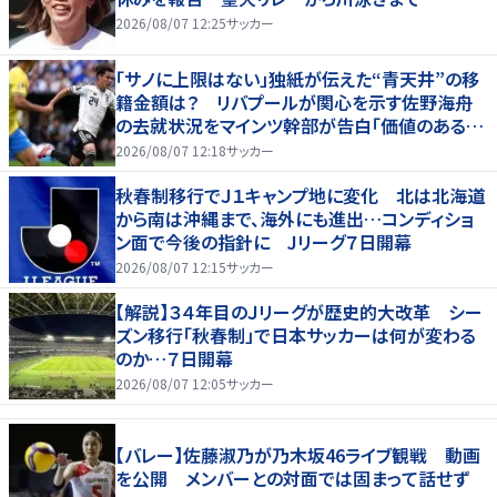
2026/08/07 12:25
サッカー
「サノに上限はない」独紙が伝えた“青天井”の移
籍金額は？ リバプールが関心を示す佐野海舟
の去就状況をマインツ幹部が告白「価値のあるも
のになる」
2026/08/07 12:18
サッカー
秋春制移行でＪ１キャンプ地に変化 北は北海道
から南は沖縄まで、海外にも進出…コンディショ
ン面で今後の指針に Jリーグ７日開幕
2026/08/07 12:15
サッカー
【解説】３４年目のＪリーグが歴史的大改革 シー
ズン移行「秋春制」で日本サッカーは何が変わる
のか…７日開幕
2026/08/07 12:05
サッカー
【バレー】佐藤淑乃が乃木坂46ライブ観戦 動画
を公開 メンバーとの対面では固まって話せず