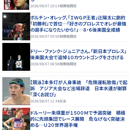
2026/08/07 10:13
相撲格闘技
ボルチン・オレッグ、「ＩＷＧＰ王者」辻陽太に劇的
「初勝利」で首位…「好きのプロレスでオレが最強
の選手になりたいから！」…８・６後楽園全成績
2026/08/07 09:50
相撲格闘技
ドリー・ファンク・ジュニアさん、「新日本プロレス」
後楽園大会で追悼１０カウントゴングをささげる
2026/08/07 08:58
相撲格闘技
【競泳】本多灯が人身事故 「危険運転致傷」で起
訴 アジア大会など出場辞退 日本水連が謝罪
「深くお詫び」
2026/08/07 11:34
水泳
ドルーリー朱瑛里が１５００Ｍで予選突破 積極
的に先頭集団でレース展開 危なげなく突破決
める…Ｕ２０世界選手権