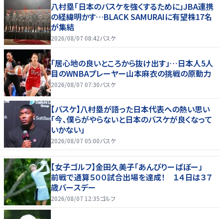
八村塁「日本のバスケを強くするために」JBA連携
の経緯明かす…BLACK SAMURAIに有望株17名
が集結
2026/08/07 08:42
バスケ
「居心地の良いところから抜け出す」…日本人5人
目のWNBAプレーヤー山本麻衣の挑戦の原動力
2026/08/07 07:30
バスケ
【バスケ】八村塁が語った日本代表への熱い思い
「今、僕らがやらないと日本のバスケが良くなって
いかない」
2026/08/07 05:00
バスケ
【女子ゴルフ】金田久美子「あんびりーばぼー」
前戦で通算５００試合出場を達成！ １４日は３７
歳バースデー
2026/08/07 12:35
ゴルフ