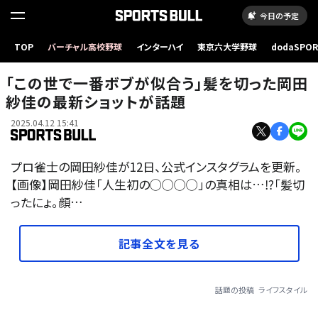
今日の予定
TOP
バーチャル高校野球
インターハイ
東京六大学野球
dodaSPO
（新しいタブ
「この世で一番ボブが似合う」髪を切った岡田
紗佳の最新ショットが話題
2025.04.12 15:41
プロ雀士の岡田紗佳が12日、公式インスタグラムを更新。
【画像】岡田紗佳「人生初の◯◯◯◯」の真相は…⁉「髪切
ったにょ。顔…
記事全文を見る
話題の投稿
ライフスタイル