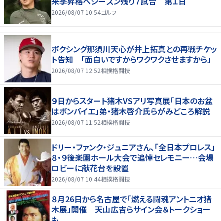
来季昇格へシーズン残り７試合 第１日
2026/08/07 10:54
ゴルフ
ボクシング那須川天心が井上拓真との再戦チケッ
ト告知 「面白いですからワクワクさせますから」
2026/08/07 12:52
相撲格闘技
９日からスタート猪木VSアリ写真展「日本のお盆
はボンバイエ」弟・猪木啓介氏らがみどころ解説
2026/08/07 11:52
相撲格闘技
ドリー・ファンク・ジュニアさん、「全日本プロレス」
８・９後楽園ホール大会で追悼セレモニー…会場
ロビーに献花台を設置
2026/08/07 10:44
相撲格闘技
８月26日から名古屋で「燃える闘魂アントニオ猪
木展」開催 天山広吉らサイン会＆トークショー
も