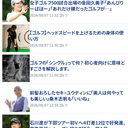
女子ゴルフ500試合出場の金田久美子「あんびり
ーばぼー」「あれだけ嫌だったゴルフが…」
2026/08/07 11:32
ゴルフ
【ゴルフ】ヘッドスピードを上げるための身体の使
い方
2026/08/07 11:30
ゴルフ
ゴルフの「シングル」って何？ 初心者向けに意味と
すごさを解説します。
2026/08/07 11:00
ゴルフ
前髪おろしたセキ・ユウティンに「美人は何やって
も美しい」桑木志帆も「いいね」
2026/08/07 10:59
ゴルフ
石川遼が下部ツアー初Ｖへ４打差12位で好発進、