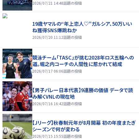
2026/07/21 14:48
話題の投稿
19歳ヤマルの“年上恋人♡”ガルシア、50万いい
ね獲得SNS爆跳ねか
2026/07/20 11:12
話題の投稿
競泳チーム「TASC」が挑む2028年ロス五輪への
道。堀之内コーチの人間性に惹かれて結成
2026/07/17 06:06
話題の投稿
【男子バレー日本代表】9連勝の価値 データで読
み解くVNLの現在地
2026/07/16 16:42
話題の投稿
【Jリーグ】秋春制元年が8月開幕 初の年度またぎ
シーズンで何が変わる
2026/07/15 15:55
話題の投稿