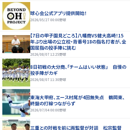
球心会公式アプリ提供開始！
2026/05/27 00:00
野球
【7日の甲子園見どころ】八幡商VS健大高崎！15
年ぶり出場の公立校・背番号18の指名打者が、全
国屈指の投手陣に挑む
2026/08/07 12:25
野球
8日初戦の大分商、「チームはいい状態」 自慢の
投手陣がカギ
2026/08/07 11:30
野球
東海大甲府、エース村尾が4回無失点 鶴岡東、
終盤の打線つながらず
2026/07/04 00:00
野球
三重との対戦を前に両監督が対談 松宗監督