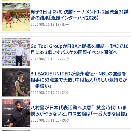
男子2日目（8/6）決勝トーナメント1、2回戦全21試
合の結果【近畿インターハイ2026】
2026/08/06 18:19
バレー
Go Too! GroupがFIBAと提携を締結…愛知で10
月に3x3車いすバスケの国際イベント開催へ
2026/08/07 13:02
バスケ
B.LEAGUE UNITEDが豪州遠征…NBLの強豪を
相手に53点差で大敗、中村拓人「悔しい気持ちが
一番強い」
2026/08/07 12:50
バスケ
八村塁が日本代表活動へ決意「“黄金時代”いま
僕らがやらないと」ロス五輪は「一番大きな目標」
2026/08/07 11:25
バスケ