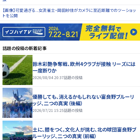
【画像】可愛過ぎる...女流雀士・岡田紗佳がカメラに至近距離でのツーショッ
トを公開
話題の投稿
の新着記事
鈴木彩艶争奪戦、欧州4クラブが接触 リーズには
一度断りか
2026/08/04 20:37
話題の投稿
優勝しても、消えるかもしれない――富良野ブルーリ
ッジ、二つの真実（後編）
2026/07/21 15:25
話題の投稿
土に、膝をつく。文化人が挑む、北の球団――富良野ブ
ルーリッジ、二つの真実（前編）