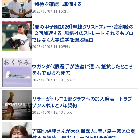
「特徴を確認し準備する」
2026/08/07 11:15
野球
【夏の甲子園2026】聖隷クリストファー・高部陸の
「２回加速する」規格外のストレート それでもプロ
ではなく大学進学を選ぶ理由
2026/08/07 11:10
野球
ウガンダ代表選手が強盗に遭い、抵抗したところ
を石で殴られ死去
2026/08/07 13:00
サッカー
サラーがトルコ１部クラブへの加入発表 トラブ
ゾンスポルと２年契約
2026/08/07 12:43
サッカー
吉田沙保里さんが大久保嘉人、豊ノ島一家との夏
休みを報告 聖火リレーから川泳ぎまで