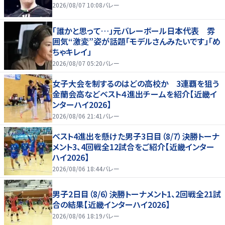
2026/08/07 10:08
バレー
「誰かと思って…」元バレーボール日本代表 雰
囲気“激変”姿が話題「モデルさんみたいです」「め
ちゃキレイ」
2026/08/07 05:20
バレー
女子大会を制するのはどの高校か 3連覇を狙う
金蘭会高などベスト４進出チームを紹介【近畿イ
ンターハイ2026】
2026/08/06 21:41
バレー
ベスト4進出を懸けた男子3日目（8/7）決勝トーナ
メント3、4回戦全12試合をご紹介【近畿インター
ハイ2026】
2026/08/06 18:44
バレー
男子2日目（8/6）決勝トーナメント1、2回戦全21試
合の結果【近畿インターハイ2026】
2026/08/06 18:19
バレー