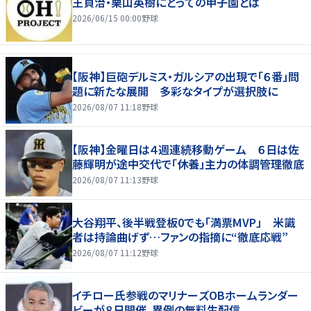
王貞治・栗山英樹にとっての甲子園とは
2026/06/15 00:00
野球
【阪神】巨砲デルミス・ガルシアの出現で「６番」問
題に新たな展開 多彩なタイプが選択肢に
2026/08/07 11:18
野球
【阪神】金曜日は４週連続移動ゲーム ６日は佐
藤輝明が途中交代で「休養」主力の体調管理徹底
2026/08/07 11:13
野球
大谷翔平、後半戦登板0でも「満票MVP」 米識
者は持論曲げず…ファンの指摘に“徹底応戦”
2026/08/07 11:12
野球
イチロー氏参戦のマリナーズOBホームランダー
ビーが８日開催、異例の無料生配信