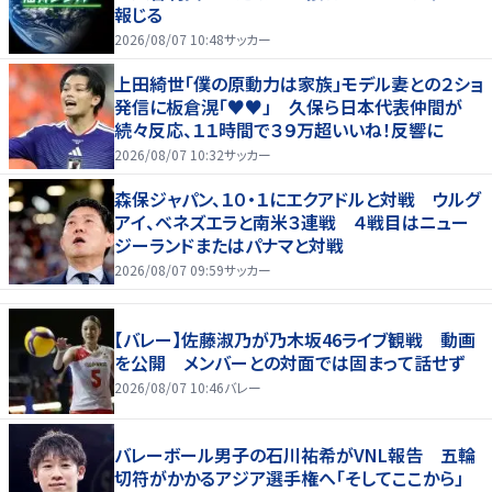
報じる
2026/08/07 10:48
サッカー
上田綺世「僕の原動力は家族」モデル妻との２ショ
発信に板倉滉「♥♥」 久保ら日本代表仲間が
続々反応、１１時間で３９万超いいね！反響に
2026/08/07 10:32
サッカー
森保ジャパン、１０・１にエクアドルと対戦 ウルグ
アイ、ベネズエラと南米３連戦 ４戦目はニュー
ジーランドまたはパナマと対戦
2026/08/07 09:59
サッカー
【バレー】佐藤淑乃が乃木坂46ライブ観戦 動画
を公開 メンバーとの対面では固まって話せず
2026/08/07 10:46
バレー
バレーボール男子の石川祐希がVNL報告 五輪
切符がかかるアジア選手権へ「そしてここから」