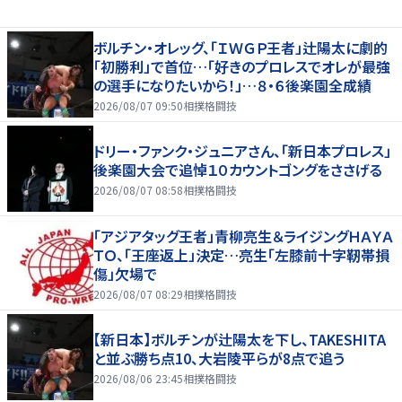
ボルチン・オレッグ、「ＩＷＧＰ王者」辻陽太に劇的
「初勝利」で首位…「好きのプロレスでオレが最強
の選手になりたいから！」…８・６後楽園全成績
2026/08/07 09:50
相撲格闘技
ドリー・ファンク・ジュニアさん、「新日本プロレス」
後楽園大会で追悼１０カウントゴングをささげる
2026/08/07 08:58
相撲格闘技
「アジアタッグ王者」青柳亮生＆ライジングＨＡＹＡ
ＴＯ、「王座返上」決定…亮生「左膝前十字靭帯損
傷」欠場で
2026/08/07 08:29
相撲格闘技
【新日本】ボルチンが辻陽太を下し、TAKESHITA
と並ぶ勝ち点10、大岩陵平らが8点で追う
2026/08/06 23:45
相撲格闘技