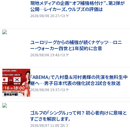
現地メディアの企画“オフ補強格付け”、第2弾が
公開…レイカーズ、ウルブズの評価は
2026/08/06 20:27
バスケ
ユーロリーグからの補強が続くナゲッツ…ロニ
ー・ウォーカー四世と1年契約に合意
2026/08/06 19:43
バスケ
『ABEMA』で八村塁＆河村勇輝の共演を無料生中
継へ…男子日本代表の強化試合2試合を放送
2026/08/06 19:37
バスケ
ゴルフの「シングル」って何？ 初心者向けに意味と
すごさを解説します。
2026/08/07 11:00
ゴルフ