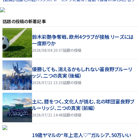
話題の投稿
の新着記事
鈴木彩艶争奪戦、欧州4クラブが接触 リーズには
一度断りか
2026/08/04 20:37
話題の投稿
優勝しても、消えるかもしれない――富良野ブルーリ
ッジ、二つの真実（後編）
2026/07/21 15:25
話題の投稿
土に、膝をつく。文化人が挑む、北の球団――富良野ブ
ルーリッジ、二つの真実（前編）
2026/07/21 14:48
話題の投稿
19歳ヤマルの“年上恋人♡”ガルシア、50万いい