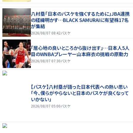
八村塁「日本のバスケを強くするために」JBA連携
の経緯明かす…BLACK SAMURAIに有望株17名
が集結
2026/08/07 08:42
バスケ
「居心地の良いところから抜け出す」…日本人5人
目のWNBAプレーヤー山本麻衣の挑戦の原動力
2026/08/07 07:30
バスケ
【バスケ】八村塁が語った日本代表への熱い思い
「今、僕らがやらないと日本のバスケが良くなって
いかない」
2026/08/07 05:00
バスケ