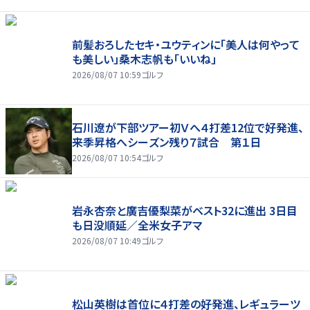
前髪おろしたセキ・ユウティンに「美人は何やって
も美しい」桑木志帆も「いいね」
2026/08/07 10:59
ゴルフ
石川遼が下部ツアー初Ｖへ４打差12位で好発進、
来季昇格へシーズン残り７試合 第１日
2026/08/07 10:54
ゴルフ
岩永杏奈と廣吉優梨菜がベスト32に進出 3日目
も日没順延／全米女子アマ
2026/08/07 10:49
ゴルフ
松山英樹は首位に４打差の好発進、レギュラーツ