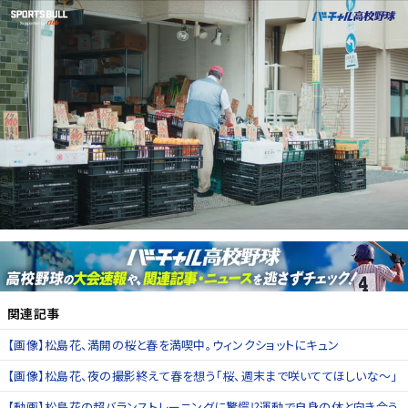
関連記事
【画像】松島花、満開の桜と春を満喫中。ウィンクショットにキュン
【画像】松島花、夜の撮影終えて春を想う「桜、週末まで咲いててほしいな〜」
【動画】松島花の超バランストレーニングに驚愕⁉運動で自身の体と向き合う