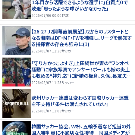
１年目から活躍できるような選手に」自責点０で
敗退「思ったような球がいかなかった」
2026/07/06 00:00
野球
【26-27 J2開幕直前展望】J2からのリスタートと
なる湘南はDF・MF・FWを補強し、リーグを熟知す
る指揮官の存在も強みに(1)
2026/08/07 11:30
サッカー
｢守り方かっこよすぎ｣上田綺世が妻の“ワンオペ
騒動”に家族写真でアンサー！ボールも嫁の炎上
も収める“神対応”に新婚の板倉、久保、長友夫妻
もエール！
2026/08/07 11:25
サッカー
欧州サッカー連盟は変わらず国際サッカー連盟
を不支持！「条件は満たされていない」
2026/08/07 11:03
サッカー
韓国サッカー協会、Ｗ杯、五輪予選など担当の外
国人審判員に不適切な性接待 同国メディアが