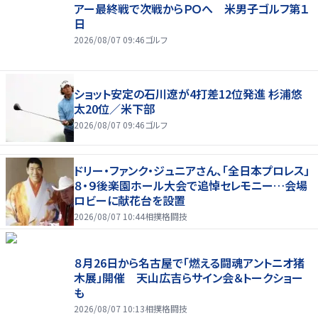
アー最終戦で次戦からＰＯへ 米男子ゴルフ第１
日
2026/08/07 09:46
ゴルフ
ショット安定の石川遼が4打差12位発進 杉浦悠
太20位／米下部
2026/08/07 09:46
ゴルフ
ドリー・ファンク・ジュニアさん、「全日本プロレス」
８・９後楽園ホール大会で追悼セレモニー…会場
ロビーに献花台を設置
2026/08/07 10:44
相撲格闘技
８月26日から名古屋で「燃える闘魂アントニオ猪
木展」開催 天山広吉らサイン会＆トークショー
も
2026/08/07 10:13
相撲格闘技