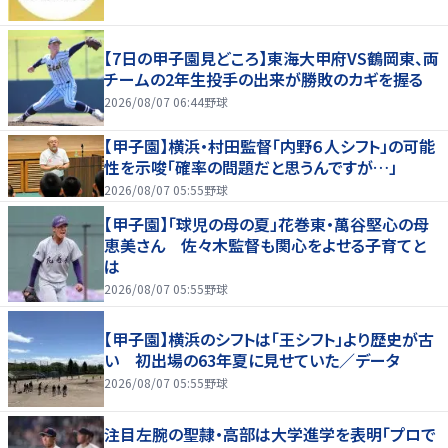
【7日の甲子園見どころ】東海大甲府VS鶴岡東、両
チームの2年生投手の出来が勝敗のカギを握る
2026/08/07 06:44
野球
【甲子園】横浜・村田監督「内野６人シフト」の可能
性を示唆「確率の問題だと思うんですが…」
2026/08/07 05:55
野球
【甲子園】「球児の母の夏」花巻東・萬谷堅心の母
恵美さん 佐々木監督も関心をよせる子育てと
は
2026/08/07 05:55
野球
【甲子園】横浜のシフトは「王シフト」より歴史が古
い 初出場の63年夏に見せていた／データ
2026/08/07 05:55
野球
注目左腕の聖隷・高部は大学進学を表明「プロで