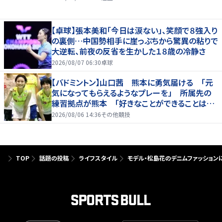
【卓球】張本美和「今日は涙ない」、笑顔で８強入り
の裏側…中国勢相手に崖っぷちから驚異の粘りで
大逆転、前夜の反省を生かした１８歳の冷静さ
2026/08/07 06:30
卓球
【バドミントン】山口茜 熊本に勇気届ける 「元
気になってもらえるようなプレーを」 所属先の
練習拠点が熊本 「好きなことができることは当
たり前じゃない」
2026/08/06 14:36
その他競技
TOP
話題の投稿
ライフスタイル
モデル・松島花のデニムファッション