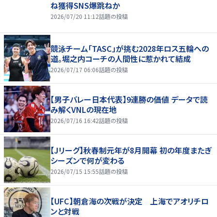
ね獲得SNS爆跳ねか
2026/07/20 11:12
話題の投稿
競泳チーム「TASC」が挑む2028年ロス五輪への
道。堀之内コーチの人間性に惹かれて結成
2026/07/17 06:06
話題の投稿
【男子バレー日本代表】9連勝の価値 データで読
み解くVNLの現在地
2026/07/16 16:42
話題の投稿
【Jリーグ】秋春制元年が8月開幕 初の年度またぎ
シーズンで何が変わる
2026/07/15 15:55
話題の投稿
【UFC】朝倉海の次戦が決定 上海でアオリチロ
ンと対戦