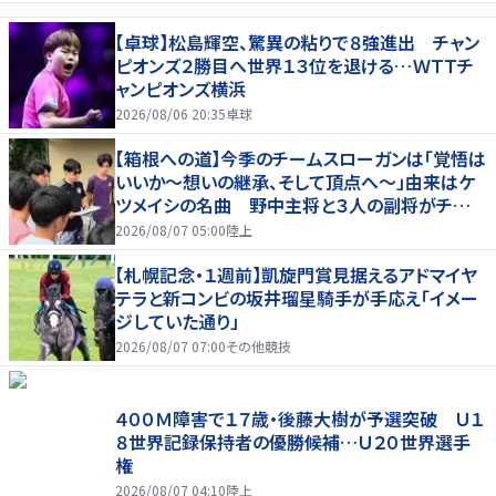
【卓球】松島輝空、驚異の粘りで８強進出 チャン
ピオンズ２勝目へ世界１３位を退ける…ＷＴＴチ
ャンピオンズ横浜
2026/08/06 20:35
卓球
【箱根への道】今季のチームスローガンは「覚悟は
いいか～想いの継承、そして頂点へ～」由来はケ
ツメイシの名曲 野中主将と３人の副将がチーム
を引っ張る…夏合宿特集第１弾、国学院大
2026/08/07 05:00
陸上
【札幌記念・１週前】凱旋門賞見据えるアドマイヤ
テラと新コンビの坂井瑠星騎手が手応え「イメー
ジしていた通り」
2026/08/07 07:00
その他競技
４００Ｍ障害で１７歳・後藤大樹が予選突破 Ｕ１
８世界記録保持者の優勝候補…Ｕ２０世界選手
権
2026/08/07 04:10
陸上