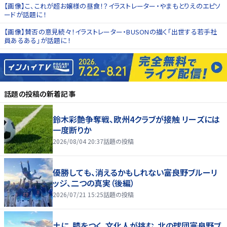
【画像】こ、これが超お嬢様の昼食！？イラストレーター・やまもとりえのエピソ
ードが話題に！
【画像】賛否の意見続々！イラストレーター・BUSONの描く「出世する若手社
員あるある」が話題に！
話題の投稿
の新着記事
鈴木彩艶争奪戦、欧州4クラブが接触 リーズには
一度断りか
2026/08/04 20:37
話題の投稿
優勝しても、消えるかもしれない――富良野ブルーリ
ッジ、二つの真実（後編）
2026/07/21 15:25
話題の投稿
土に、膝をつく。文化人が挑む、北の球団――富良野ブ