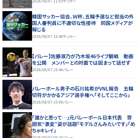
2026/08/07 11:03
サッカー
韓国サッカー協会、Ｗ杯、五輪予選など担当の外
国人審判員に不適切な性接待 同国メディアが
報じる
2026/08/07 10:48
サッカー
【バレー】佐藤淑乃が乃木坂46ライブ観戦 動画
を公開 メンバーとの対面では固まって話せず
2026/08/07 10:46
バレー
バレーボール男子の石川祐希がVNL報告 五輪
切符がかかるアジア選手権へ「そしてここから」
2026/08/07 10:08
バレー
「誰かと思って…」元バレーボール日本代表 雰
囲気“激変”姿が話題「モデルさんみたいです」「め
ちゃキレイ」
2026/08/07 05:20
バレー