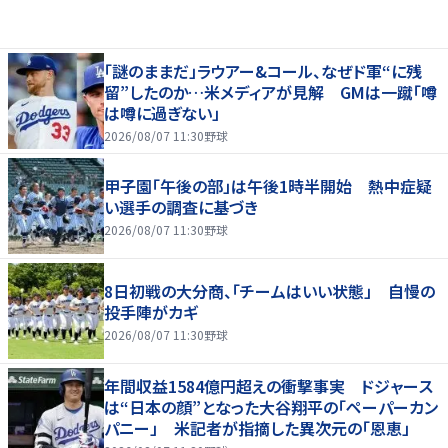
「謎のままだ」ラウアー&コール、なぜド軍“に残
留”したのか…米メディアが見解 GMは一蹴「噂
は噂に過ぎない」
2026/08/07 11:30
野球
甲子園「午後の部」は午後1時半開始 熱中症疑
い選手の調査に基づき
2026/08/07 11:30
野球
8日初戦の大分商、「チームはいい状態」 自慢の
投手陣がカギ
2026/08/07 11:30
野球
年間収益1584億円超えの衝撃事実 ドジャース
は“日本の顔”となった大谷翔平の「ペーパーカン
パニー」 米記者が指摘した異次元の「恩恵」