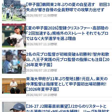
【甲子園】鶴岡東２年ぶりの夏の白星逃す 初回３
失点が響き自慢の全員野球での攻撃力出せず
2026/08/07 11:08
野球
【夏の甲子園2026】聖隷クリストファー・高部陸の
「２回加速する」規格外のストレート それでもプロ
ではなく大学進学を選ぶ理由
2026/08/07 11:10
野球
2名の元プロ監督が初戦突破＆初勝利！智弁和歌
山、八王子実践の元プロ監督の指揮にも注目【20
26年夏甲子園】
2026/08/07 10:15
野球
東海大甲府が11年ぶり聖地1勝！元巨人、楽天の
仲澤監督は指揮官として甲子園初出場初勝利！
【2026年夏甲子園】
2026/08/07 10:10
野球
【26-27 J2開幕直前展望】J2からのリスタートと
なる湘南はDF・MF・FWを補強し、リーグを熟知す