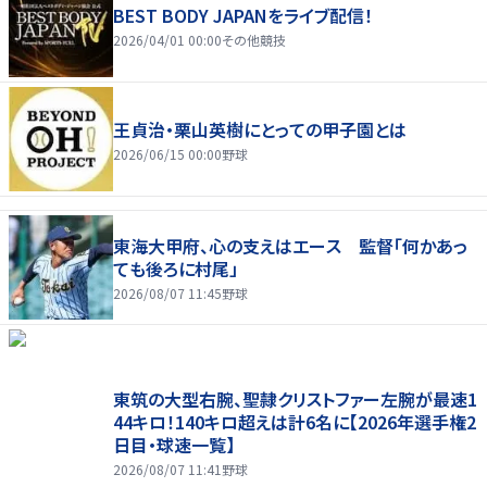
BEST BODY JAPANをライブ配信！
2026/04/01 00:00
その他競技
王貞治・栗山英樹にとっての甲子園とは
2026/06/15 00:00
野球
東海大甲府、心の支えはエース 監督「何かあっ
ても後ろに村尾」
2026/08/07 11:45
野球
東筑の大型右腕、聖隷クリストファー左腕が最速1
44キロ！140キロ超えは計6名に【2026年選手権2
日目・球速一覧】
2026/08/07 11:41
野球