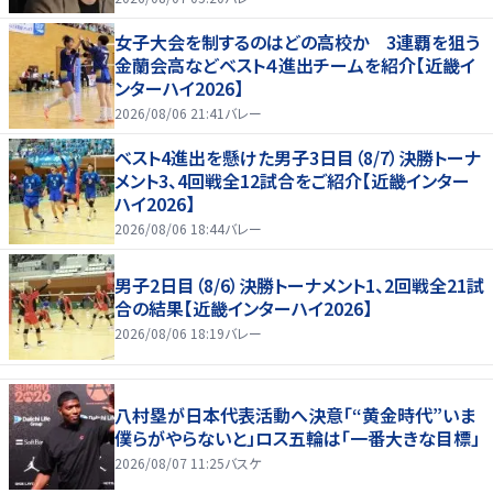
女子大会を制するのはどの高校か 3連覇を狙う
金蘭会高などベスト４進出チームを紹介【近畿イ
ンターハイ2026】
2026/08/06 21:41
バレー
ベスト4進出を懸けた男子3日目（8/7）決勝トーナ
メント3、4回戦全12試合をご紹介【近畿インター
ハイ2026】
2026/08/06 18:44
バレー
男子2日目（8/6）決勝トーナメント1、2回戦全21試
合の結果【近畿インターハイ2026】
2026/08/06 18:19
バレー
八村塁が日本代表活動へ決意「“黄金時代”いま
僕らがやらないと」ロス五輪は「一番大きな目標」
2026/08/07 11:25
バスケ