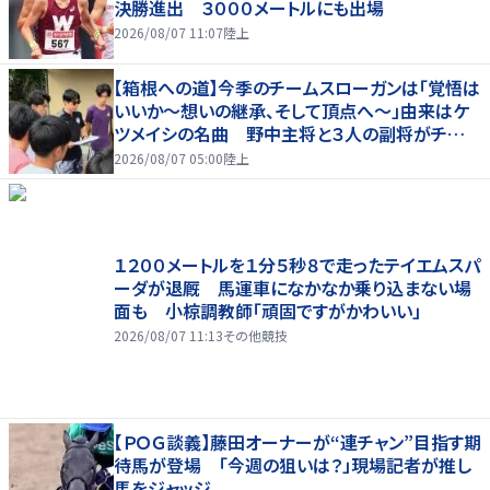
決勝進出 ３０００メートルにも出場
2026/08/07 11:07
陸上
【箱根への道】今季のチームスローガンは「覚悟は
いいか～想いの継承、そして頂点へ～」由来はケ
ツメイシの名曲 野中主将と３人の副将がチーム
を引っ張る…夏合宿特集第１弾、国学院大
2026/08/07 05:00
陸上
１２００メートルを１分５秒８で走ったテイエムスパ
ーダが退厩 馬運車になかなか乗り込まない場
面も 小椋調教師「頑固ですがかわいい」
2026/08/07 11:13
その他競技
【ＰＯＧ談義】藤田オーナーが“連チャン”目指す期
待馬が登場 「今週の狙いは？」現場記者が推し
馬をジャッジ