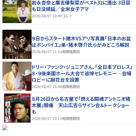
岩永杏奈と廣吉優梨菜がベスト32に進出 3日目
も日没順延／全米女子アマ
2026/08/07 10:49
ゴルフ
９日からスタート猪木VSアリ写真展「日本のお盆
はボンバイエ」弟・猪木啓介氏らがみどころ解説
2026/08/07 11:52
相撲格闘技
ドリー・ファンク・ジュニアさん、「全日本プロレス」
８・９後楽園ホール大会で追悼セレモニー…会場
ロビーに献花台を設置
2026/08/07 10:44
相撲格闘技
８月26日から名古屋で「燃える闘魂アントニオ猪
木展」開催 天山広吉らサイン会＆トークショー
も
2026/08/07 10:13
相撲格闘技