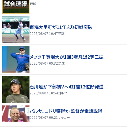
野球
東海大甲府が11年ぶり初戦突破
2026/08/07 10:47
野球
メッツ千賀滉大が1回3者凡退2奪三振
2026/08/07 09:32
野球
石川遼が下部初Vへ4打差12位好発進
2026/08/07 10:54
ゴルフ
バルサ、ロドリ獲得か 監督が電話説得
2026/08/07 00:21
サッカー