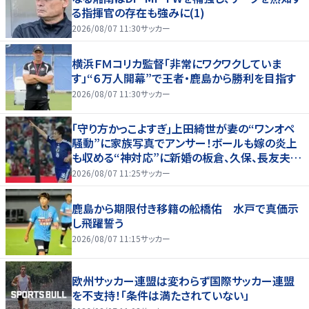
る指揮官の存在も強みに(1)
2026/08/07 11:30
サッカー
横浜ＦＭコリカ監督「非常にワクワクしていま
す」“６万人開幕”で王者・鹿島から勝利を目指す
2026/08/07 11:30
サッカー
｢守り方かっこよすぎ｣上田綺世が妻の“ワンオペ
騒動”に家族写真でアンサー！ボールも嫁の炎上
も収める“神対応”に新婚の板倉、久保、長友夫妻
もエール！
2026/08/07 11:25
サッカー
鹿島から期限付き移籍の舩橋佑 水戸で真価示
し飛躍誓う
2026/08/07 11:15
サッカー
欧州サッカー連盟は変わらず国際サッカー連盟
を不支持！「条件は満たされていない」