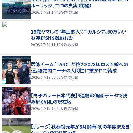
ルーリッジ、二つの真実（前編）
2026/07/21 14:48
話題の投稿
19歳ヤマルの“年上恋人♡”ガルシア、50万いい
ね獲得SNS爆跳ねか
2026/07/20 11:12
話題の投稿
競泳チーム「TASC」が挑む2028年ロス五輪への
道。堀之内コーチの人間性に惹かれて結成
2026/07/17 06:06
話題の投稿
【男子バレー日本代表】9連勝の価値 データで読
み解くVNLの現在地
2026/07/16 16:42
話題の投稿
【Jリーグ】秋春制元年が8月開幕 初の年度またぎ
シーズンで何が変わる