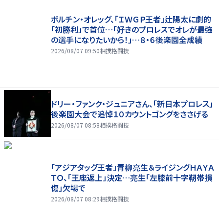
ボルチン・オレッグ、「ＩＷＧＰ王者」辻陽太に劇的
「初勝利」で首位…「好きのプロレスでオレが最強
の選手になりたいから！」…８・６後楽園全成績
2026/08/07 09:50
相撲格闘技
ドリー・ファンク・ジュニアさん、「新日本プロレス」
後楽園大会で追悼１０カウントゴングをささげる
2026/08/07 08:58
相撲格闘技
「アジアタッグ王者」青柳亮生＆ライジングＨＡＹＡ
ＴＯ、「王座返上」決定…亮生「左膝前十字靭帯損
傷」欠場で
2026/08/07 08:29
相撲格闘技