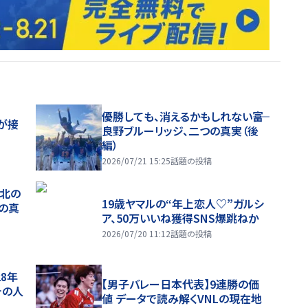
優勝しても、消えるかもしれない――富
が接
良野ブルーリッジ、二つの真実（後
編）
2026/07/21 15:25
話題の投稿
、北の
19歳ヤマルの“年上恋人♡”ガルシ
つの真
ア、50万いいね獲得SNS爆跳ねか
2026/07/20 11:12
話題の投稿
28年
【男子バレー日本代表】9連勝の価
チの人
値 データで読み解くVNLの現在地