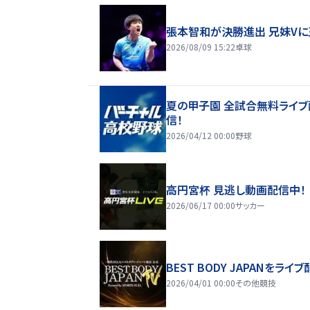
張本智和が決勝進出 兄妹Vに
2026/08/09 15:22
卓球
夏の甲子園 全試合無料ライブ
信！
2026/04/12 00:00
野球
高円宮杯 見逃し動画配信中！
2026/06/17 00:00
サッカー
BEST BODY JAPANをライブ
2026/04/01 00:00
その他競技