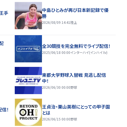
中島ひとみが再び日本新記録で優
王手
勝
2026/08/09 14:41
陸上
配
全30競技を完全無料でライブ配信！
2025/06/18 00:00
インターハイ(インハイ.tv)
東都大学野球入替戦 見逃し配信
中！
2026/06/30 00:00
野球
王貞治・栗山英樹にとっての甲子園
配信！
とは
2026/06/15 00:00
野球