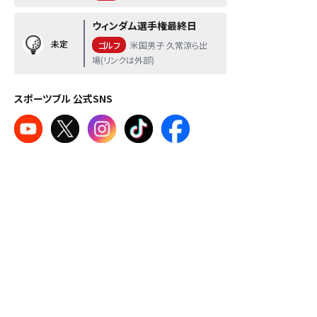
ウィンダム選手権最終日
未定
ゴルフ
米国男子 久常涼ら出
場(リンクは外部)
スポーツブル 公式SNS