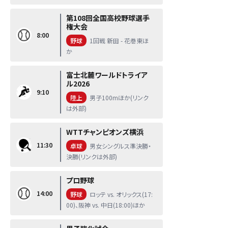
第108回全国高校野球選手
権大会
8:00
野球
1回戦 新田 - 花巻東ほ
か
富士北麓ワールドトライア
ル2026
9:10
陸上
男子100mほか(リンク
は外部)
WTTチャンピオンズ横浜
11:30
卓球
男女シングルス準決勝・
決勝(リンクは外部)
プロ野球
14:00
野球
ロッテ vs. オリックス(17:
00)、阪神 vs. 中日(18:00)ほか