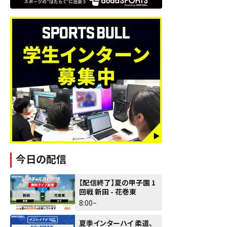
今日の配信
【配信終了】夏の甲子園 1
回戦 新田 - 花巻東
8:00~
夏季インターハイ 柔道、