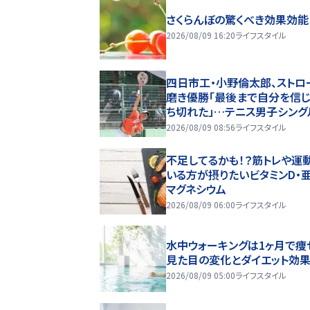
さくらんぼの驚くべき効果効能
2026/08/09 16:20
ライフスタイル
四日市工・小野倫太郎、ストロ
磨き優勝「最後まで自分を信
ち切れた」…テニス男子シング
2026/08/09 08:56
ライフスタイル
不足してるかも！？筋トレや運
いる方が摂りたいビタミンD・亜
マグネシウム
2026/08/09 06:00
ライフスタイル
水中ウォーキングは1ヶ月で痩
見た目の変化とダイエット効
2026/08/09 05:00
ライフスタイル