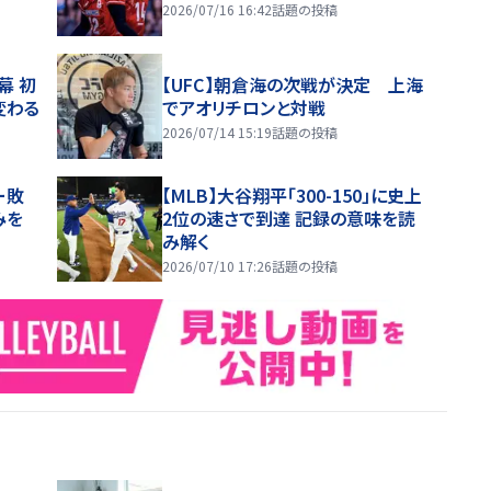
2026/07/16 16:42
話題の投稿
幕 初
【UFC】朝倉海の次戦が決定 上海
変わる
でアオリチロンと対戦
2026/07/14 15:19
話題の投稿
ー敗
【MLB】大谷翔平「300-150」に史上
みを
2位の速さで到達 記録の意味を読
み解く
2026/07/10 17:26
話題の投稿