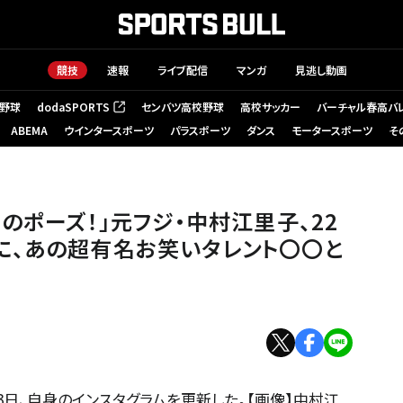
競技
速報
ライブ配信
マンガ
見逃し動画
野球
dodaSPORTS
センバツ高校野球
高校サッカー
バーチャル春高バ
（新しいタブで開く）
ABEMA
ウインタースポーツ
パラスポーツ
ダンス
モータースポーツ
そ
のポーズ！」元フジ・中村江里子、22
に、あの超有名お笑いタレント〇〇と
♡
日、自身のインスタグラムを更新した。【画像】中村江