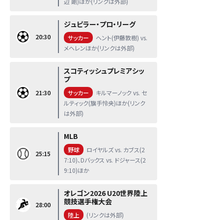
辺 剛)ほか(リンクは外部)
ジュピラー・プロ・リーグ
20:30
サッカー
ヘント(伊藤敦樹) vs.
メヘレンほか(リンクは外部)
スコティッシュプレミアシッ
プ
21:30
サッカー
キルマーノック vs. セ
ルティック(旗手怜央)ほか(リンク
は外部)
MLB
野球
ロイヤルズ vs. カブス(2
25:15
7:10)、Dバックス vs. ドジャース(2
9:10)ほか
オレゴン2026 U20世界陸上
競技選手権大会
28:00
陸上
(リンクは外部)