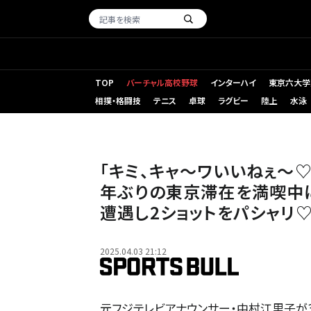
TOP
バーチャル高校野球
インターハイ
東京六大学
相撲・格闘技
テニス
卓球
ラグビー
陸上
水泳
「キミ、キャ〜ワいいねぇ〜♡
年ぶりの東京滞在を満喫中
遭遇し2ショットをパシャリ
2025.04.03 21:12
元フジテレビアナウンサー・中村江里子が3