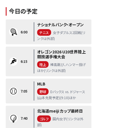
今日の予定
ナショナルバンク・オープン
6:00
テニス
女子ダブルス2回戦(リ
ンクは外部)
オレゴン2026 U20世界陸上
競技選手権大会
6:15
陸上
棒高跳び、ハンマー投げ
ほか(リンクは外部)
MLB
7:05
野球
Dバックス vs. ドジャース
(山本先発予定)(9:10)ほか
北海道meiji カップ最終日
7:40
ゴルフ
国内女子(リンクは外
部)