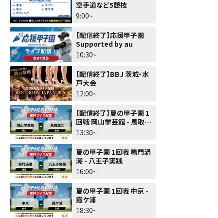
空手道など5競技
9:00~
【配信終了】応援甲子園
Supported by au
10:30~
【配信終了】BBJ 茨城・水
戸大会
12:00~
【配信終了】夏の甲子園 1
回戦 岡山学芸館 - 鳥取城
北
13:30~
夏の甲子園 1回戦 鳴門渦
潮 - 八王子実践
16:00~
夏の甲子園 1回戦 中京 -
霞ケ浦
18:30~