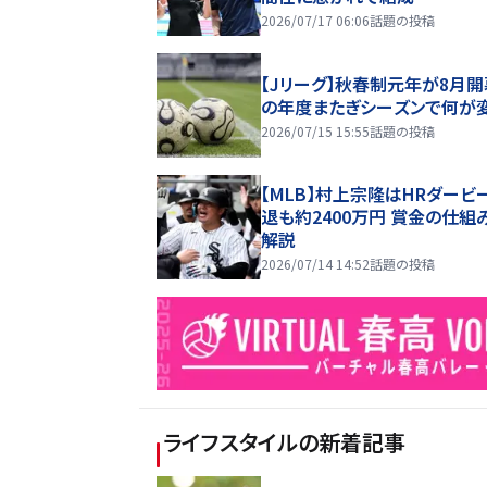
2026/07/17 06:06
話題の投稿
【Jリーグ】秋春制元年が8月開
の年度またぎシーズンで何が
2026/07/15 15:55
話題の投稿
【MLB】村上宗隆はHRダービ
退も約2400万円 賞金の仕組
解説
2026/07/14 14:52
話題の投稿
ライフスタイル
の新着記事