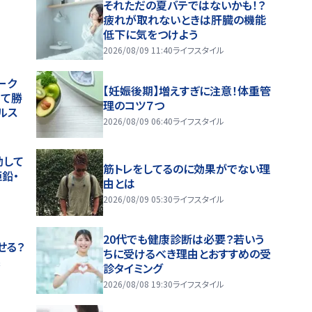
それただの夏バテではないかも！？
疲れが取れないときは肝臓の機能
低下に気をつけよう
2026/08/09 11:40
ライフスタイル
ーク
【妊娠後期】増えすぎに注意！体重管
じて勝
理のコツ７つ
ルス
2026/08/09 06:40
ライフスタイル
動して
筋トレをしてるのに効果がでない理
鉛・
由とは
2026/08/09 05:30
ライフスタイル
20代でも健康診断は必要？若いう
せる？
ちに受けるべき理由とおすすめの受
果
診タイミング
2026/08/08 19:30
ライフスタイル