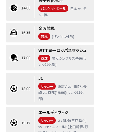
男子強化試合
14:00
バスケットボール
日本 vs. モ
ンゴル
金沢競馬
16:35
競馬
(リンクは外部)
WTTヨーロッパスマッシュ
17:00
卓球
男女シングルス予選(リ
ンクは外部)
J1
サッカー
東京V vs. 川崎F、長
18:00
崎 vs. 京都(19:00)(リンクは外
部)
エールディヴィジ
サッカー
スパルタ(三戸舜介)
19:15
vs. フェイエノールト(上田綺世、渡