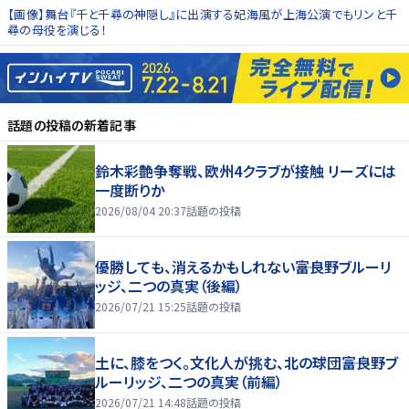
【画像】舞台『千と千尋の神隠し』に出演する妃海風が上海公演でもリンと千
尋の母役を演じる！
話題の投稿
の新着記事
鈴木彩艶争奪戦、欧州4クラブが接触 リーズには
一度断りか
2026/08/04 20:37
話題の投稿
優勝しても、消えるかもしれない――富良野ブルーリ
ッジ、二つの真実（後編）
2026/07/21 15:25
話題の投稿
土に、膝をつく。文化人が挑む、北の球団――富良野ブ
ルーリッジ、二つの真実（前編）
2026/07/21 14:48
話題の投稿