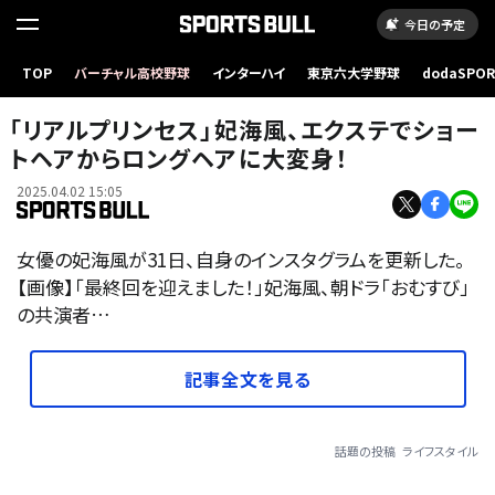
今日の予定
TOP
バーチャル高校野球
インターハイ
東京六大学野球
dodaSPO
（新しいタブ
「リアルプリンセス」妃海風、エクステでショー
トヘアからロングヘアに大変身！
2025.04.02 15:05
女優の妃海風が31日、自身のインスタグラムを更新した。
【画像】「最終回を迎えました！」妃海風、朝ドラ「おむすび」
の共演者…
記事全文を見る
話題の投稿
ライフスタイル