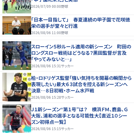
2026/07/09 00:00
野球
「日本一目指して」 春夏連続の甲子園で花咲徳
栄の選手が堂々と行進
2026/08/06 11:00
野球
スローイン５秒ルール適用の新シーズン 町田の
ロングスロー戦術はどうなる？黒田監督が言及
「やってみないと…」
2026/08/06 15:31
サッカー
柏・ロドリゲス監督「強い気持ちを開幕の瞬間から
表現したい」最大６３試合を控える新シーズンへ
決意…８日初戦・ホーム水戸戦
2026/08/06 15:28
サッカー
Ｊ１新シーズン“第１号”は？ 横浜ＦＭ、鹿島、Ｇ
大阪、浦和の選手となる可能性大【直近１０シー
ズン初得点一覧】
2026/08/06 15:15
サッカー