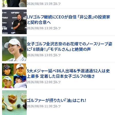
2026/08/06 15:39
ゴルフ
LIVゴルフ継続にCEOが自信 「非公表」の投資家
と契約合意へ
2026/08/06 13:30
ゴルフ
女子ゴルフ金沢志奈のお花畑でのノースリーブ姿
に「８頭身！」「モデルさん」と絶賛の声
2026/08/06 13:05
ゴルフ
5大メジャー延べ86人出場&予選通過52人は史
上最多 定着した日本女子ゴルフの強さ
2026/08/06 12:00
ゴルフ
ゴルファーが摂りたい『油』はこれ！
2026/08/06 11:30
ゴルフ