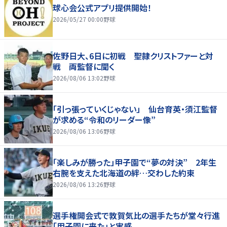
球心会公式アプリ提供開始！
2026/05/27 00:00
野球
佐野日大、6日に初戦 聖隷クリストファーと対
戦 両監督に聞く
2026/08/06 13:02
野球
「引っ張っていくじゃない」 仙台育英・須江監督
が求める“令和のリーダー像”
2026/08/06 13:06
野球
「楽しみが勝った」甲子園で“夢の対決” 2年生
右腕を支えた北海道の絆…交わした約束
2026/08/06 13:26
野球
選手権開会式で敦賀気比の選手たちが堂々行進
「甲子園に来た」と実感