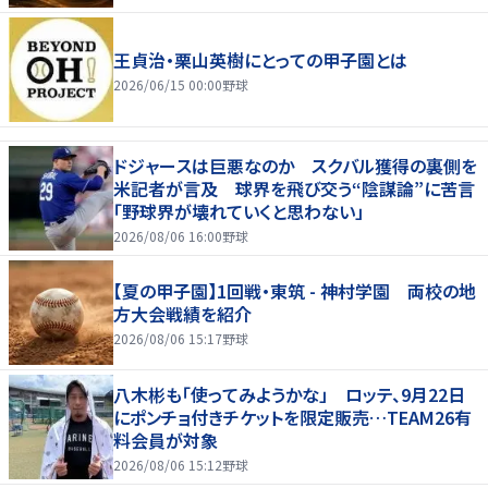
王貞治・栗山英樹にとっての甲子園とは
2026/06/15 00:00
野球
ドジャースは巨悪なのか スクバル獲得の裏側を
米記者が言及 球界を飛び交う“陰謀論”に苦言
「野球界が壊れていくと思わない」
2026/08/06 16:00
野球
【夏の甲子園】1回戦・東筑 - 神村学園 両校の地
方大会戦績を紹介
2026/08/06 15:17
野球
八木彬も「使ってみようかな」 ロッテ、9月22日
にポンチョ付きチケットを限定販売…TEAM26有
料会員が対象
2026/08/06 15:12
野球