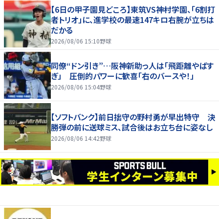
【6日の甲子園見どころ】東筑VS神村学園、「6割打
者トリオ」に、進学校の最速147キロ右腕が立ちは
だかる
2026/08/06 15:10
野球
同僚“ドン引き”…阪神新助っ人は「飛距離やばす
ぎ」 圧倒的パワーに歓喜「右のバースや！」
2026/08/06 15:04
野球
【ソフトバンク】前日拙守の野村勇が早出特守 決
勝弾の前に送球ミス、試合後はお立ち台に姿なし
2026/08/06 14:42
野球