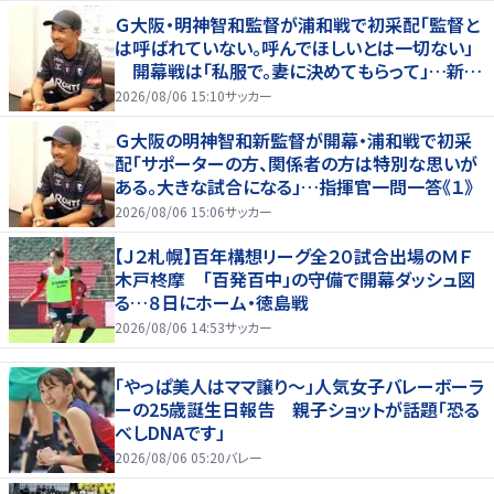
Ｇ大阪・明神智和監督が浦和戦で初采配「監督と
は呼ばれていない。呼んでほしいとは一切ない」
開幕戦は「私服で。妻に決めてもらって」…新指
揮官の一問一答《２》
2026/08/06 15:10
サッカー
Ｇ大阪の明神智和新監督が開幕・浦和戦で初采
配「サポーターの方、関係者の方は特別な思いが
ある。大きな試合になる」…指揮官一問一答《１》
2026/08/06 15:06
サッカー
【Ｊ２札幌】百年構想リーグ全２０試合出場のＭＦ
木戸柊摩 「百発百中」の守備で開幕ダッシュ図
る…８日にホーム・徳島戦
2026/08/06 14:53
サッカー
「やっぱ美人はママ譲り～」人気女子バレーボーラ
ーの25歳誕生日報告 親子ショットが話題「恐る
べしDNAです」
2026/08/06 05:20
バレー