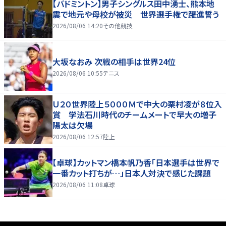
【バドミントン】男子シングルス田中湧士、熊本地
震で地元や母校が被災 世界選手権で躍進誓う
2026/08/06 14:20
その他競技
大坂なおみ 次戦の相手は世界24位
2026/08/06 10:55
テニス
Ｕ２０世界陸上５０００Ｍで中大の栗村凌が８位入
賞 学法石川時代のチームメートで早大の増子
陽太は欠場
2026/08/06 12:57
陸上
【卓球】カットマン橋本帆乃香「日本選手は世界で
一番カット打ちが…」日本人対決で感じた課題
2026/08/06 11:08
卓球