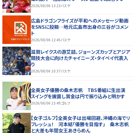
2026/08/06 13:23
バスケ
広島ドラゴンフライズが平和へのメッセージ動画
をSNSに投稿…地元広島市出身の三谷がコメン
ト
2026/08/06 12:45
バスケ
滋賀レイクスの游艾喆、ジョーンズカップとアジア
競技大会に向けたチャイニーズ・タイペイ代表入
り
2026/08/06 10:37
バスケ
全英女子優勝の桑木志帆 TBS番組に生出演
スイングを披露し賞金は円で振り込みと明かす
2026/08/06 15:49
ゴルフ
【女子ゴルフ】全英女子は出場回避、沖縄の海でリ
フレッシュ！ 河本結「優勝を目指す」 桑木志帆
と大差も年間女王あきらめん