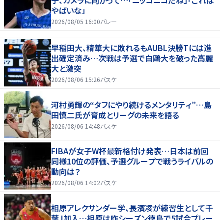
子、カメラに向かって…「ニッコニコだね」「これは
やばいな」
2026/08/05 16:00
バレー
早稲田大、精華大に敗れるもAUBL決勝Tには進
出確定済み…次戦は予選で白鷗大を破った高麗
大と激突
2026/08/06 15:26
バスケ
河村勇輝の“タフにやり続けるメンタリティ”…島
田慎二氏が育成とリーグの未来を語る
2026/08/06 14:48
バスケ
FIBAが女子W杯最新格付け発表…日本は前回
同様10位の評価、予選グループで戦うライバルの
動向は？
2026/08/06 14:02
バスケ
相原アレクサンダー学、長濱凌が練習生として千
葉J加入…相原は昨シーズン徳島で5試合プレー