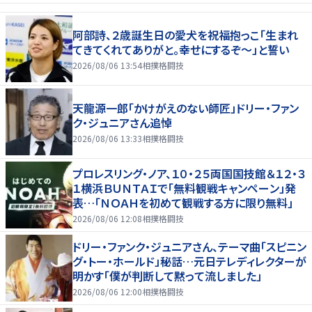
阿部詩、２歳誕生日の愛犬を祝福抱っこ「生まれ
てきてくれてありがと。幸せにするぞ～」と誓い
2026/08/06 13:54
相撲格闘技
天龍源一郎「かけがえのない師匠」ドリー・ファン
ク・ジュニアさん追悼
2026/08/06 13:33
相撲格闘技
プロレスリング・ノア、１０・２５両国国技館＆１２・３
１横浜ＢＵＮＴＡＩで「無料観戦キャンペーン」発
表…「ＮＯＡＨを初めて観戦する方に限り無料」
2026/08/06 12:08
相撲格闘技
ドリー・ファンク・ジュニアさん、テーマ曲「スピニン
グ・トー・ホールド」秘話…元日テレディレクターが
明かす「僕が判断して黙って流しました」
2026/08/06 12:00
相撲格闘技