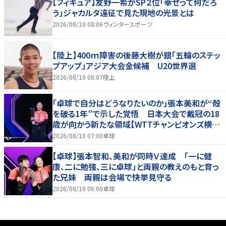
【フィギュア】友野一希がSP２位「幸せって何だろ
う」ジャカルタ遠征で見た現地の光景とは
2026/08/10 08:06
ウィンタースポーツ
【陸上】400ｍ障害の後藤大樹が銀「五輪のステッ
プアップ」アジア大会金候補 U20世界選
2026/08/10 08:07
陸上
「卓球で自分はどうなりたいのか」張本美和が“殻
を破る1年”で示した覚悟 日本大会で戴冠の18
歳が向かう新たな領域【WTTチャンピオンズ横浜
2026】
2026/08/10 07:00
卓球
【卓球】張本智和、美和が同時Ｖ達成 「一に健
康、二に勉強、三に卓球」と両親の教えのもと育っ
た兄妹 両親は会場で快挙見守る
2026/08/10 06:00
卓球