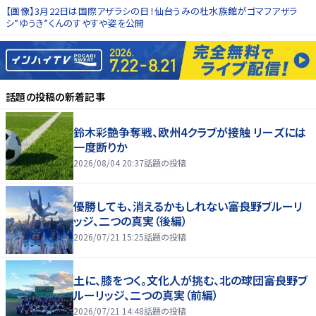
【画像】3月22日は国際アザラシの日！仙台うみの杜水族館がゴマフアザラ
シ”ゆうき”くんのすやすや姿を公開
話題の投稿
の新着記事
鈴木彩艶争奪戦、欧州4クラブが接触 リーズには
一度断りか
2026/08/04 20:37
話題の投稿
優勝しても、消えるかもしれない――富良野ブルーリ
ッジ、二つの真実（後編）
2026/07/21 15:25
話題の投稿
土に、膝をつく。文化人が挑む、北の球団――富良野ブ
ルーリッジ、二つの真実（前編）
2026/07/21 14:48
話題の投稿