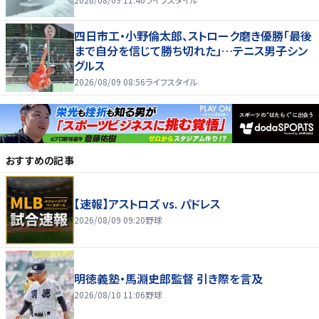
四日市工・小野倫太郎、ストローク磨き優勝「最後
まで自分を信じて勝ち切れた」…テニス男子シン
グルス
2026/08/09 08:56
ライフスタイル
おすすめの記事
【速報】アストロズ vs. パドレス
2026/08/09 09:20
野球
明徳義塾・馬淵史郎監督 引き際を言及
2026/08/10 11:06
野球