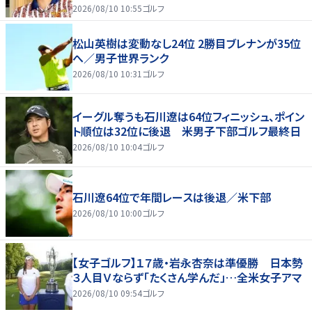
2026/08/10 10:55
ゴルフ
松山英樹は変動なし24位 2勝目ブレナンが35位
へ／男子世界ランク
2026/08/10 10:31
ゴルフ
イーグル奪うも石川遼は64位フィニッシュ、ポイン
ト順位は32位に後退 米男子下部ゴルフ最終日
2026/08/10 10:04
ゴルフ
石川遼64位で年間レースは後退／米下部
2026/08/10 10:00
ゴルフ
【女子ゴルフ】１７歳・岩永杏奈は準優勝 日本勢
３人目Ｖならず「たくさん学んだ」…全米女子アマ
2026/08/10 09:54
ゴルフ