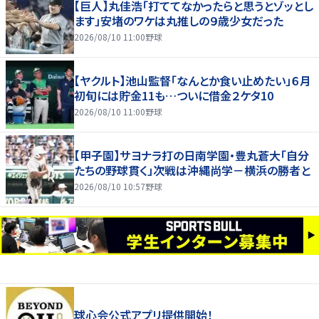
【巨人】丸佳浩「打ててなかったらと思うとゾッとし
ます」安堵のワケは丸推しの９歳少女だった
2026/08/10 11:00
野球
【ヤクルト】池山監督「なんとか食い止めたい」６月
初旬には貯金11も…ついに借金２ケタ10
2026/08/10 11:00
野球
【甲子園】サヨナラ打の日南学園・豊丸蒼大「自分
たちの野球貫く」次戦は沖縄尚学－横浜の勝者と
2026/08/10 10:57
野球
球心会公式アプリ提供開始！