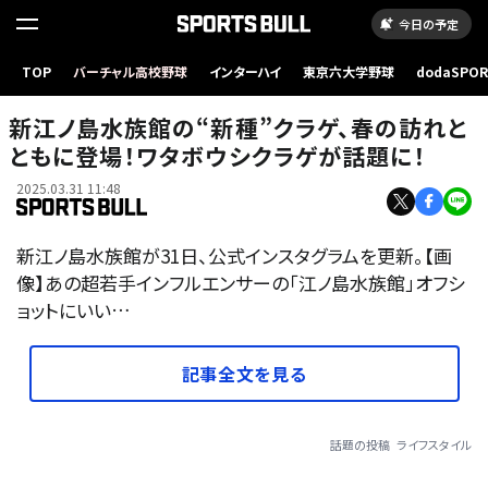
今日の予定
TOP
バーチャル高校野球
インターハイ
東京六大学野球
dodaSPO
（新しいタブ
新江ノ島水族館の“新種”クラゲ、春の訪れと
ともに登場！ワタボウシクラゲが話題に！
2025.03.31 11:48
新江ノ島水族館が31日、公式インスタグラムを更新。【画
像】あの超若手インフルエンサーの「江ノ島水族館」オフシ
ョットにいい…
記事全文を見る
話題の投稿
ライフスタイル