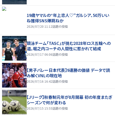
19歳ヤマルの“年上恋人♡”ガルシア、50万いい
ね獲得SNS爆跳ねか
2026/07/20 11:12
話題の投稿
競泳チーム「TASC」が挑む2028年ロス五輪への
道。堀之内コーチの人間性に惹かれて結成
2026/07/17 06:06
話題の投稿
【男子バレー日本代表】9連勝の価値 データで読
み解くVNLの現在地
2026/07/16 16:42
話題の投稿
【Jリーグ】秋春制元年が8月開幕 初の年度またぎ
シーズンで何が変わる
2026/07/15 15:55
話題の投稿