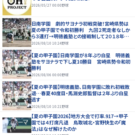
2026/05/27 00:00
野球
日南学園 劇的サヨナラ初戦突破！宮崎県勢は
夏の甲子園で令和初勝利 九回２死走者なしか
ら３連打→明徳義塾との接戦制して２０１８年以
来の勝利
2026/08/10 10:24
野球
【夏の甲子園】日南学園が８年ぶり白星 明徳義
塾をサヨナラで下し夏10勝目 宮崎県勢令和初
勝利
2026/08/06 00:00
野球
【夏の甲子園】明徳義塾、日南学園に敗れ初戦敗
退…春夏40度目・馬淵史郎監督は２年ぶり白星
逃す
2026/08/10 10:21
野球
【夏の甲子園2026】地方大会で打率.917→甲子
園では４打席凡退 鳥取城北・宮野快生の「魔
法」はなぜ解けたのか