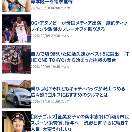
岸本隆一を電撃獲得
2026/08/10 06:00
バスケ
OG・アヌノビーが母国メディア出演…劇的ティッ
プインや激闘のプレーオフを振り返る
2026/08/09 22:38
バスケ
自力で切り開いた佐藤久遠がベスト5に選出…『T
HE ONE TOKYO』から始まった挑戦の舞台
2026/08/09 19:46
バスケ
乗り心地？それともキャディバッグが沢山つめる
広々感？ゴルフにおすすめのクルマとは
2026/08/10 11:00
ゴルフ
【女子ゴルフ】全英女子Ｖの桑木志帆に「岡山市民
スポーツ栄誉賞」授与へ 渋野日向子らに続き７
人目「大変うれしい」