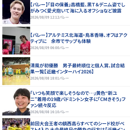
【バレー】「目の保養」高橋藍、黒Ｔ＆デニム姿でし
がみつく愛犬抱いて海に入るオフショなど披露
2026/08/09 12:12
バレー
【バレー】アルテミス北海道・鳥本香琳、オフはアク
ティブに 余市でサップも体験
2026/08/09 06:00
バレー
清風が初優勝 男子最終順位と個人賞、試合結
果一覧【近畿インターハイ2026】
2026/08/08 18:01
バレー
「いつも笑顔で楽しそうなので…」黄色“新ユ
ニ”着用の19歳バドミントン女子に「CMきそう」フ
ァン続々反応
2026/08/08 16:10
バレー
前回大会王者の鎮西高らすべてのシード校がベ
スト4入り 大会最終日の勝負の行方は【近畿イン