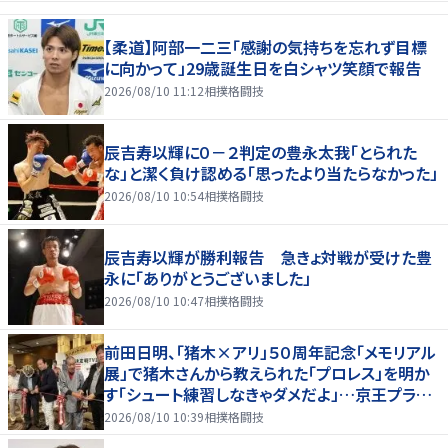
【柔道】阿部一二三「感謝の気持ちを忘れず目標
に向かって」29歳誕生日を白シャツ笑顔で報告
2026/08/10 11:12
相撲格闘技
辰吉寿以輝に０－２判定の豊永太我「とられた
な」と潔く負け認める「思ったより当たらなかった」
2026/08/10 10:54
相撲格闘技
辰吉寿以輝が勝利報告 急きょ対戦が受けた豊
永に「ありがとうございました」
2026/08/10 10:47
相撲格闘技
前田日明、「猪木×アリ」５０周年記念「メモリアル
展」で猪木さんから教えられた「プロレス」を明か
す「シュート練習しなきゃダメだよ」…京王プラザ
ホテルで３１日まで
2026/08/10 10:39
相撲格闘技