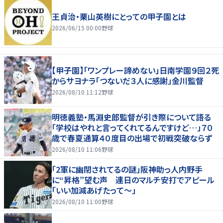
王貞治・栗山英樹にとっての甲子園とは
2026/06/15 00:00
野球
【甲子園】「ワンプレー諦めない」日南学園９回２死
からサヨナラ「つないだ３人に感謝」金川監督
2026/08/10 11:12
野球
明徳義塾・馬淵史郎監督が引き際について語る
「学校はやれと言ってくれてるんですけど…」７０
歳で春夏通算４０度目の出場で初戦突破ならず
2026/08/10 11:06
野球
「2軍に幽閉されてるの謎」阪神助っ人内野手
に“昇格”望む声 連日のマルチ安打でアピール
「いい加減あげたって〜」
2026/08/10 11:00
野球