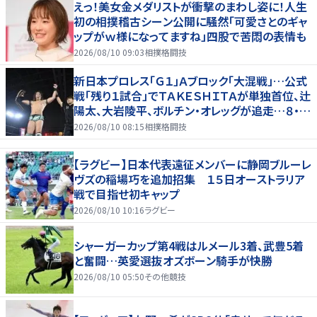
えっ！美女金メダリストが衝撃のまわし姿に！人生
初の相撲稽古シーン公開に騒然「可愛さとのギャ
ップがｗ様になってますね」四股で苦悶の表情も
2026/08/10 09:03
相撲格闘技
新日本プロレス「Ｇ１」Ａブロック「大混戦」…公式
戦「残り１試合」でＴＡＫＥＳＨＩＴＡが単独首位、辻
陽太、大岩陵平、ボルチン・オレッグが追走…８・９
群馬全成績
2026/08/10 08:15
相撲格闘技
【ラグビー】日本代表遠征メンバーに静岡ブルーレ
ヴズの稲場巧を追加招集 １５日オーストラリア
戦で目指せ初キャップ
2026/08/10 10:16
ラグビー
シャーガーカップ第4戦はルメール3着、武豊5着
と奮闘…英愛選抜オズボーン騎手が快勝
2026/08/10 05:50
その他競技