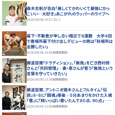
桑木志帆が告白「美しくてかわいくて最強にかっ
こいい…大好き」あこがれのラッパーのライブへ
2026/08/08 10:57
ゴルフ
幕下・不動豊が申し合い稽古で８連勝 大学４冠
で春場所幕下付け出しデビューの男は「秋場所は
全勝したい」
2026/08/08 16:08
相撲格闘技
藤波辰爾「ドラディション」、「無我」を亡き西村修
さんと「共同管理」…妻・恵さんが誓う「無我という
言葉を守っていきたい」
2026/08/08 15:38
相撲格闘技
藤波辰爾、アントニオ猪木さんとフルタイム「伝
説」８・８に「闘魂」揮毫…５分あまりをかけた入魂
「書」に「精いっぱい書いたんで８０点、９０点」…
「人間・藤波辰爾展」開催
2026/08/08 15:08
相撲格闘技