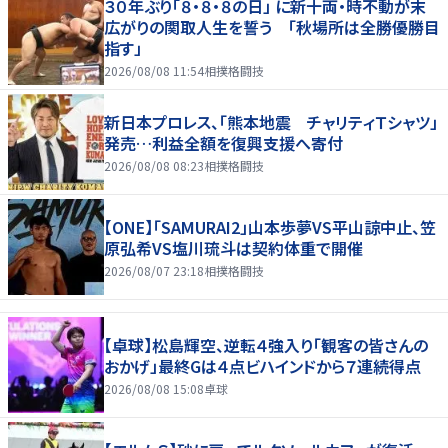
３０年ぶり「８・８・８の日」 に新十両・時不動が末
広がりの関取人生を誓う 「秋場所は全勝優勝目
指す」
2026/08/08 11:54
相撲格闘技
新日本プロレス、「熊本地震 チャリティＴシャツ」
発売…利益全額を復興支援へ寄付
2026/08/08 08:23
相撲格闘技
【ONE】「SAMURAI2」山本歩夢VS平山諒中止、笠
原弘希VS塩川琉斗は契約体重で開催
2026/08/07 23:18
相撲格闘技
【卓球】松島輝空、逆転４強入り「観客の皆さんの
おかげ」最終Gは４点ビハインドから７連続得点
2026/08/08 15:08
卓球