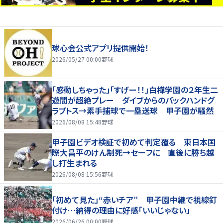
球心会公式アプリ提供開始！
2026/05/27 00:00
野球
「感動しちゃった」「すげー！！」白樺学園の２年生二
遊間が超絶プレー ダイブからのバックハンドグ
ラブトス→素手捕球で一塁送球 甲子園が騒然
2026/08/08 15:48
野球
甲子園ビデオ検証で初めて判定覆る 東日本国
際大昌平のけん制死→セーフに 直後に勝ち越
し打生まれる
2026/08/08 15:56
野球
「初めて見た」“赤いチア” 甲子園中継で視線釘
付け…納得の理由に好感「いいじゃない」
2026/06/26 00:00
野球