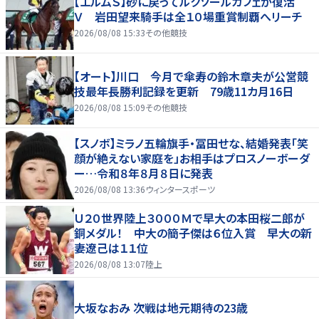
【エルムＳ】砂に戻ってルクソールカフェが復活
Ｖ 岩田望来騎手は全１０場重賞制覇へリーチ
2026/08/08 15:33
その他競技
【オート】川口 今月で傘寿の鈴木章夫が公営競
技最年長勝利記録を更新 79歳11カ月16日
2026/08/08 15:09
その他競技
【スノボ】ミラノ五輪旗手・冨田せな、結婚発表「笑
顔が絶えない家庭を」お相手はプロスノーボーダ
ー…令和８年８月８日に発表
2026/08/08 13:36
ウィンタースポーツ
Ｕ２０世界陸上３０００Ｍで早大の本田桜二郎が
銅メダル！ 中大の簡子傑は６位入賞 早大の新
妻遼己は１１位
2026/08/08 13:07
陸上
大坂なおみ 次戦は地元期待の23歳