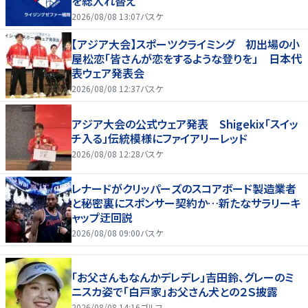
を総入れ替え
2026/08/08 13:07
バスケ
【アジア大会】スポーツクライミング 初出場の小
屋松恋「皆さんが恋をするような登りを」 日本代
表ウェア発表会
2026/08/08 12:37
バスケ
アジア大会の公式ウェア発表 Shigekix「スイッ
チ入る」伝統模様にファイアリーレッド
2026/08/08 12:28
バスケ
レナードがクリッパーズのスコアボード製造業者
と秘密裏にスポンサー契約か‬…新たなサラリーキ
ャップ迂回説
2026/08/08 09:00
バスケ
「お父さんもなんかデレデレ」吉田鈴、グレーのミ
ニスカ姿で「白戸家」お父さん犬との２Ｓ披露
2026/08/08 14:16
ゴルフ