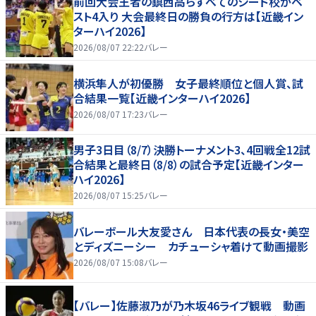
前回大会王者の鎮西高らすべてのシード校がベ
スト4入り 大会最終日の勝負の行方は【近畿イン
ターハイ2026】
2026/08/07 22:22
バレー
横浜隼人が初優勝 女子最終順位と個人賞、試
合結果一覧【近畿インターハイ2026】
2026/08/07 17:23
バレー
男子3日目（8/7）決勝トーナメント3、4回戦全12試
合結果と最終日（8/8）の試合予定【近畿インター
ハイ2026】
2026/08/07 15:25
バレー
バレーボール大友愛さん 日本代表の長女・美空
とディズニーシー カチューシャ着けて動画撮影
2026/08/07 15:08
バレー
【バレー】佐藤淑乃が乃木坂46ライブ観戦 動画