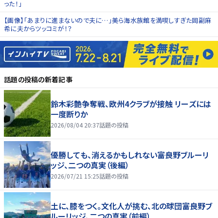
った！」
【画像】「あまりに進まないので夫に…」美ら海水族館を満喫しすぎた岡副麻
希に夫からツッコミが！？
話題の投稿
の新着記事
鈴木彩艶争奪戦、欧州4クラブが接触 リーズには
一度断りか
2026/08/04 20:37
話題の投稿
優勝しても、消えるかもしれない――富良野ブルーリ
ッジ、二つの真実（後編）
2026/07/21 15:25
話題の投稿
土に、膝をつく。文化人が挑む、北の球団――富良野ブ
ルーリッジ、二つの真実（前編）