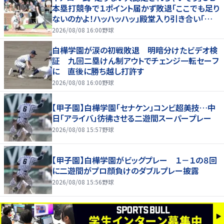
本塁打競争で１ポイント届かず敗退「ここでも足り
ないのかよ！ハッハッハッ」殿堂入り引き合い「誰か
に分析してもらわないと」
2026/08/08 16:00
野球
白樺学園が涙の初戦敗退 明暗分けたビデオ検
証 九回二塁けん制アウトでチェンジ一転セーフ
に 直後に勝ち越し打許す
2026/08/08 16:00
野球
【甲子園】白樺学園「セナケン」コンビ超美技…中
日「アライバ」彷彿させる二遊間スーパープレー
2026/08/08 15:57
野球
【甲子園】白樺学園がビッグプレー １－１の８回
に二遊間がプロ顔負けのダブルプレー披露
2026/08/08 15:56
野球