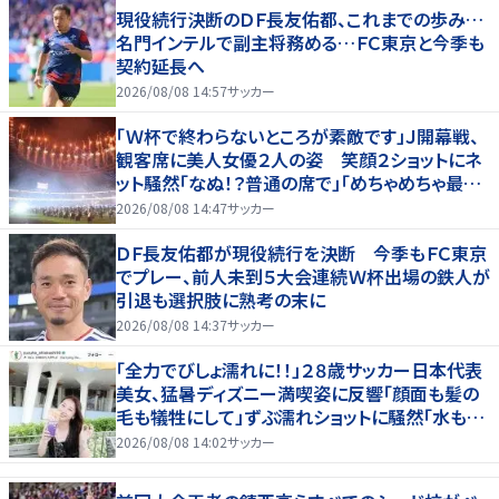
現役続行決断のＤＦ長友佑都、これまでの歩み…
名門インテルで副主将務める…ＦＣ東京と今季も
契約延長へ
2026/08/08 14:57
サッカー
「Ｗ杯で終わらないところが素敵です」Ｊ開幕戦、
観客席に美人女優２人の姿 笑顔２ショットにネ
ット騒然「なぬ！？普通の席で」「めちゃめちゃ最上
級に可愛すぎ」
2026/08/08 14:47
サッカー
ＤＦ長友佑都が現役続行を決断 今季もＦＣ東京
でプレー、前人未到５大会連続Ｗ杯出場の鉄人が
引退も選択肢に熟考の末に
2026/08/08 14:37
サッカー
「全力でびしょ濡れに！！」２８歳サッカー日本代表
美女、猛暑ディズニー満喫姿に反響「顔面も髪の
毛も犠牲にして」ずぶ濡れショットに騒然「水も滴
る」「女優さんかと」
2026/08/08 14:02
サッカー