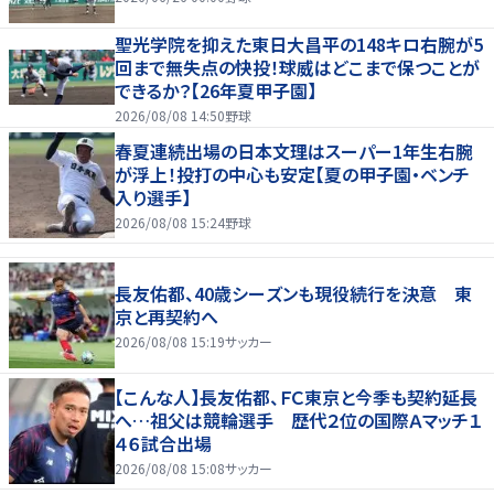
聖光学院を抑えた東日大昌平の148キロ右腕が5
回まで無失点の快投！球威はどこまで保つことが
できるか？【26年夏甲子園】
2026/08/08 14:50
野球
春夏連続出場の日本文理はスーパー1年生右腕
が浮上！投打の中心も安定【夏の甲子園・ベンチ
入り選手】
2026/08/08 15:24
野球
長友佑都、40歳シーズンも現役続行を決意 東
京と再契約へ
2026/08/08 15:19
サッカー
【こんな人】長友佑都、ＦＣ東京と今季も契約延長
へ…祖父は競輪選手 歴代２位の国際Ａマッチ１
４６試合出場
2026/08/08 15:08
サッカー