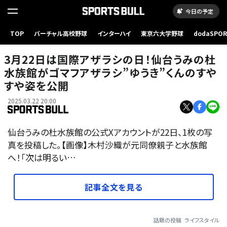
今日の予定
TOP
バーチャル高校野球
インターハイ
東京六大学野球
dodaSPO
（新しいタブ
3月22日は国際アザラシの日！仙台うみの杜
水族館がゴマフアザラシ”ゆうき”くんのすや
すや姿を公開
2025.03.22 20:00
仙台うみの杜水族館の公式Xアカウントが22日、1枚の写
真を投稿した。【画像】木村沙織が元同僚親子と水族館
へ！「次は明るい…
記事全文を見る
話題の投稿
ライフスタイル