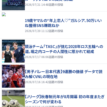
2026/07/21 14:48
話題の投稿
19歳ヤマルの“年上恋人♡”ガルシア、50万いい
ね獲得SNS爆跳ねか
2026/07/20 11:12
話題の投稿
競泳チーム「TASC」が挑む2028年ロス五輪への
道。堀之内コーチの人間性に惹かれて結成
2026/07/17 06:06
話題の投稿
【男子バレー日本代表】9連勝の価値 データで読
み解くVNLの現在地
2026/07/16 16:42
話題の投稿
【Jリーグ】秋春制元年が8月開幕 初の年度またぎ
シーズンで何が変わる
2026/07/15 15:55
話題の投稿