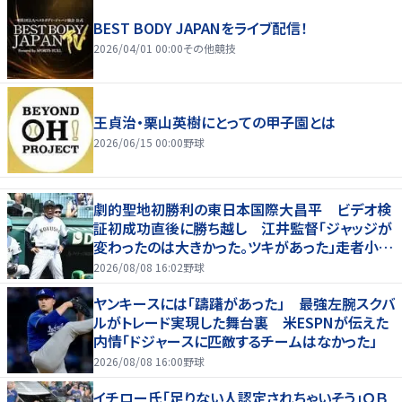
BEST BODY JAPANをライブ配信！
2026/04/01 00:00
その他競技
王貞治・栗山英樹にとっての甲子園とは
2026/06/15 00:00
野球
劇的聖地初勝利の東日本国際大昌平 ビデオ検
証初成功直後に勝ち越し 江井監督「ジャッジが
変わったのは大きかった。ツキがあった」走者小内
は「自信があってセーフになってくれと」
2026/08/08 16:02
野球
ヤンキースには「躊躇があった」 最強左腕スクバ
ルがトレード実現した舞台裏 米ESPNが伝えた
内情「ドジャースに匹敵するチームはなかった」
2026/08/08 16:00
野球
イチロー氏「足りない人認定されちゃいそう」ＯＢ