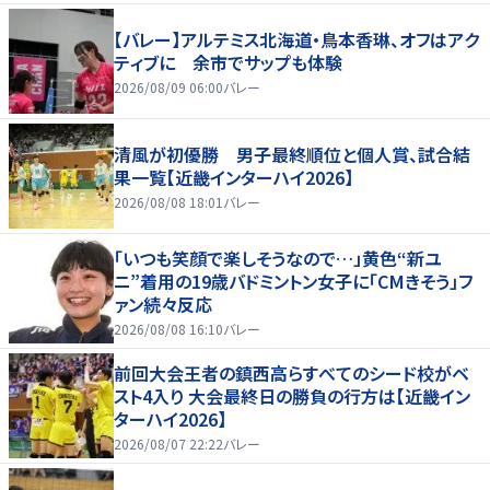
【バレー】アルテミス北海道・鳥本香琳、オフはアク
ティブに 余市でサップも体験
2026/08/09 06:00
バレー
清風が初優勝 男子最終順位と個人賞、試合結
果一覧【近畿インターハイ2026】
2026/08/08 18:01
バレー
「いつも笑顔で楽しそうなので…」黄色“新ユ
ニ”着用の19歳バドミントン女子に「CMきそう」フ
ァン続々反応
2026/08/08 16:10
バレー
前回大会王者の鎮西高らすべてのシード校がベ
スト4入り 大会最終日の勝負の行方は【近畿イン
ターハイ2026】
2026/08/07 22:22
バレー