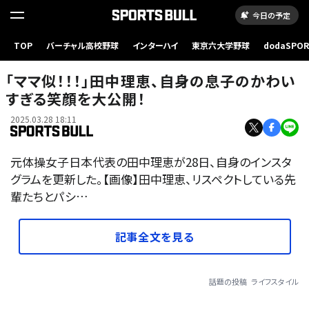
今日の予定
TOP
バーチャル高校野球
インターハイ
東京六大学野球
dodaSPO
（新しいタブ
「ママ似！！！」田中理恵、自身の息子のかわい
すぎる笑顔を大公開！
2025.03.28 18:11
元体操女子日本代表の田中理恵が28日、自身のインスタ
グラムを更新した。【画像】田中理恵、リスペクトしている先
輩たちとパシ…
記事全文を見る
話題の投稿
ライフスタイル