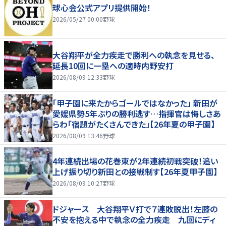
球心会公式アプリ提供開始！
2026/05/27 00:00
野球
大谷翔平が全力疾走で勝利への執念を見せる、
延長10回に一塁への適時内野安打
2026/08/09 12:33
野球
「甲子園に来たからゴールではなかった」 新田が
愛媛県勢5年ぶりの勝利逃す…指揮官は悔しさあ
らわ「宿題がたくさんできた」【26年夏の甲子園】
2026/08/09 13:46
野球
4年連続出場の花巻東が2年連続初戦突破！追い
上げ振り切り新田との接戦制す【26年夏甲子園】
2026/08/09 10:27
野球
ドジャース 大谷翔平Ｖ打で７連敗脱出！左膝の
不安を抱える中で執念の全力疾走 九回にディ