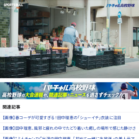
関連記事
【画像】春コーデが可愛すぎる！田中理恵の「シューイチ」衣装に注目
【画像】田中理恵、風邪と疲れの中でたどり着いた癒しの場所で感じた静けさ
【画像】"よんチャンTV"出演の田中理恵、「初めて一緒に生放送」の美人元ア