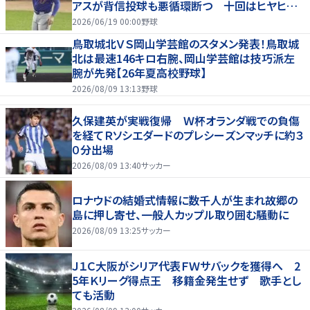
アスが背信投球も悪循環断つ 十回はヒヤヒヤ
もリード守る
2026/06/19 00:00
野球
鳥取城北ＶＳ岡山学芸館のスタメン発表！鳥取城
北は最速146キロ右腕、岡山学芸館は技巧派左
腕が先発【26年夏高校野球】
2026/08/09 13:13
野球
久保建英が実戦復帰 Ｗ杯オランダ戦での負傷
を経てＲソシエダードのプレシーズンマッチに約３
０分出場
2026/08/09 13:40
サッカー
ロナウドの結婚式情報に数千人が生まれ故郷の
島に押し寄せ、一般人カップル取り囲む騒動に
2026/08/09 13:25
サッカー
Ｊ１Ｃ大阪がシリア代表ＦＷサバックを獲得へ 2
5年Ｋリーグ得点王 移籍金発生せず 歌手とし
ても活動