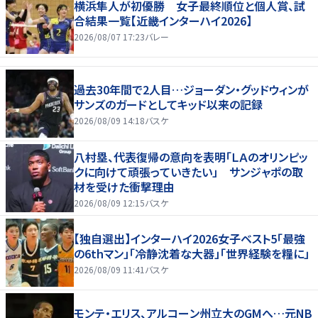
横浜隼人が初優勝 女子最終順位と個人賞、試
合結果一覧【近畿インターハイ2026】
2026/08/07 17:23
バレー
過去30年間で2人目…ジョーダン・グッドウィンが
サンズのガードとしてキッド以来の記録
2026/08/09 14:18
バスケ
八村塁、代表復帰の意向を表明「ＬＡのオリンピッ
クに向けて頑張っていきたい」 サンジャポの取
材を受けた衝撃理由
2026/08/09 12:15
バスケ
【独自選出】インターハイ2026女子ベスト5「最強
の6thマン」「冷静沈着な大器」「世界経験を糧に」
2026/08/09 11:41
バスケ
モンテ・エリス、アルコーン州立大のGMへ…元NB