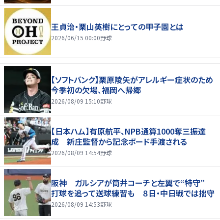
王貞治・栗山英樹にとっての甲子園とは
2026/06/15 00:00
野球
【ソフトバンク】栗原陵矢がアレルギー症状のため
今季初の欠場、福岡へ帰郷
2026/08/09 15:10
野球
【日本ハム】有原航平、NPB通算1000奪三振達
成 新庄監督から記念ボード手渡される
2026/08/09 14:54
野球
阪神 ガルシアが筒井コーチと左翼で“特守”
打球を追って送球練習も ８日・中日戦では拙守
2026/08/09 14:53
野球