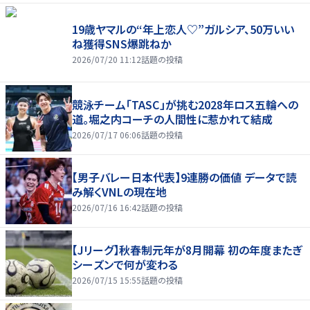
19歳ヤマルの“年上恋人♡”ガルシア、50万いい
ね獲得SNS爆跳ねか
2026/07/20 11:12
話題の投稿
競泳チーム「TASC」が挑む2028年ロス五輪への
道。堀之内コーチの人間性に惹かれて結成
2026/07/17 06:06
話題の投稿
【男子バレー日本代表】9連勝の価値 データで読
み解くVNLの現在地
2026/07/16 16:42
話題の投稿
【Jリーグ】秋春制元年が8月開幕 初の年度またぎ
シーズンで何が変わる
2026/07/15 15:55
話題の投稿