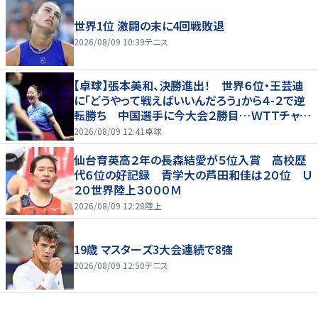
世界1位 激闘の末に4回戦敗退
2026/08/09 10:39
テニス
【卓球】張本美和、決勝進出！ 世界６位・王芸迪
に「どうやって戦えばいいんだろう」から４-２で逆
転勝ち 中国選手に今大会２勝目…ＷＴＴチャン
ピオンズ横浜
2026/08/09 12:41
卓球
仙台育英高２年の長森結愛が５位入賞 高校歴
代６位の好記録 青学大の芦田和佳は２０位 Ｕ
２０世界陸上３０００Ｍ
2026/08/09 12:28
陸上
19歳 マスターズ3大会連続で8強
2026/08/09 12:50
テニス