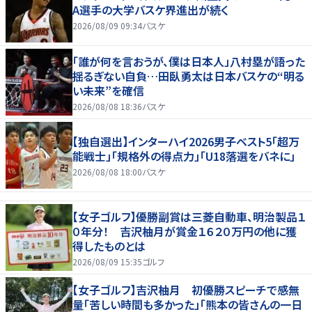
A選手の大学バスケ界進出が続く
2026/08/09 09:34
バスケ
「誰が何を言おうが、僕は日本人」八村塁が語った
揺るぎない自負…田臥勇太は日本バスケの“明る
い未来”を確信
2026/08/08 18:36
バスケ
【独自選出】インターハイ2026男子ベスト5「超万
能戦士」「規格外の得点力」「U18落選をバネに」
2026/08/08 18:00
バスケ
【女子ゴルフ】優勝副賞は三菱自動車、明治製品１
０年分！ 吉沢柚月が賞金１６２０万円の他に獲
得したものとは
2026/08/09 15:35
ゴルフ
【女子ゴルフ】吉沢柚月 初優勝スピーチで感無
量「苦しい時間も多かった」「熊本の皆さんの一日