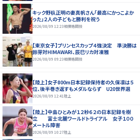
キック野杁正明の妻真帆さん「最高にかっこよか
った」２人の子どもと勝利を祝う
2026/08/09 12:23
相撲格闘技
【東京女子】プリンセスカップ４強決定 準決勝は
鈴芽対HIMAWARI、辰巳リカ対凍雅
2026/08/09 09:23
相撲格闘技
【陸上】女子800m日本記録保持者の久保凛は５
位、後半巻き返すもメダルならず U20世界選
2026/08/09 12:41
陸上
【陸上】中島ひとみが１２秒６２の日本記録を樹
立 富士北麓ワールドトライアル 女子１００
メートル障害
2026/08/09 10:27
陸上