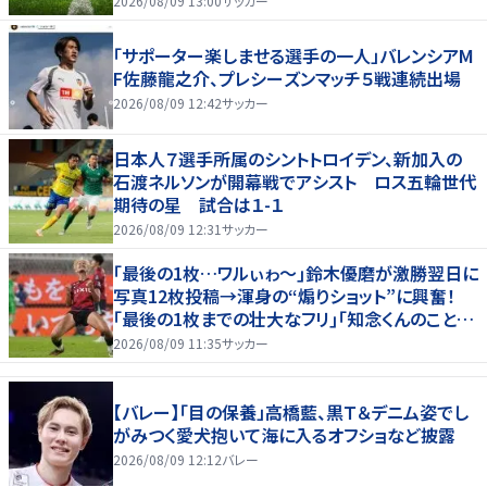
2026/08/09 13:00
サッカー
「サポーター楽しませる選手の一人」バレンシアM
F佐藤龍之介、プレシーズンマッチ５戦連続出場
2026/08/09 12:42
サッカー
日本人７選手所属のシントトロイデン、新加入の
石渡ネルソンが開幕戦でアシスト ロス五輪世代
期待の星 試合は１-１
2026/08/09 12:31
サッカー
｢最後の1枚…ワルぃゎ〜｣鈴木優磨が激勝翌日に
写真12枚投稿→渾身の“煽りショット”に興奮！
｢最後の1枚までの壮大なフリ｣｢知念くんのことど
んだけ好きなんよｗ｣
2026/08/09 11:35
サッカー
【バレー】「目の保養」高橋藍、黒Ｔ＆デニム姿でし
がみつく愛犬抱いて海に入るオフショなど披露
2026/08/09 12:12
バレー