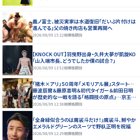
義ノ富士、被災実家は水道復旧「だいぶ片付けは
進んでる」父の焼き肉店も営業再開へ
2026/08/09 15:22
相撲格闘技
【KNOCK OUT】羽曳野出身・久井大夢が凱旋KO
「山入端市長、どうでしたか僕の試合？」
2026/08/09 13:52
相撲格闘技
「猪木×アリ」５０周年「メモリアル展」スタート…
藤波辰爾＆藤原喜明＆初代タイガー＆前田日明
が歴史的な一戦を語る「格闘技の原点」…京王プ
ラザホテルで３１日まで
2026/08/09 12:38
相撲格闘技
「全身緑似合うのは魔裟斗だけ！」魔裟斗、鮮やか
エメラルドグリーンのスーツで野杁正明を祝福
2026/08/09 12:29
相撲格闘技