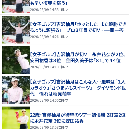
も早い復興を願う」
2026/08/09 14:33
ゴルフ
【女子ゴルフ】吉沢柚月「ホッとした。また優勝でき
るように頑張る」 プロ３年目で初Ｖ…一問一答
2026/08/09 14:26
ゴルフ
【女子ゴルフ】吉沢柚月が初Ｖ 永井花奈が２位、
安田祐香は３位 金田久美子は「８１」で４４位
2026/08/09 14:13
ゴルフ
【女子ゴルフ】吉沢柚月はこんな人…趣味は「１人
カラオケ」「さつまいもスイーツ」 ダイヤモンド世
代 憧れは稲見萌寧
2026/08/09 14:00
ゴルフ
22歳・吉澤柚月が待望のツアー初優勝 2打差2位
に永井花奈 3位に安田祐香
2026/08/09 13:53
ゴルフ