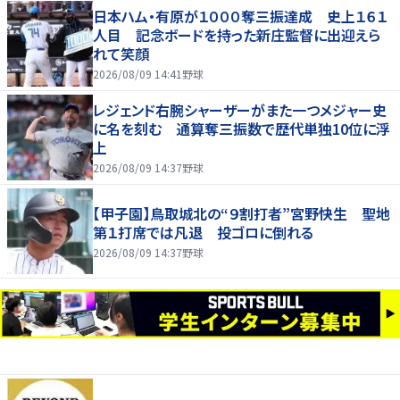
日本ハム・有原が１０００奪三振達成 史上１６１
人目 記念ボードを持った新庄監督に出迎えら
れて笑顔
2026/08/09 14:41
野球
レジェンド右腕シャーザーがまた一つメジャー史
に名を刻む 通算奪三振数で歴代単独10位に浮
上
2026/08/09 14:37
野球
【甲子園】鳥取城北の“９割打者”宮野快生 聖地
第１打席では凡退 投ゴロに倒れる
2026/08/09 14:37
野球