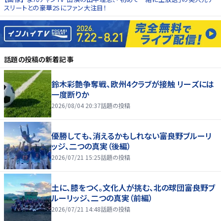
スリートとの豪華2Sにファン大注目！
話題の投稿
の新着記事
鈴木彩艶争奪戦、欧州4クラブが接触 リーズには
一度断りか
2026/08/04 20:37
話題の投稿
優勝しても、消えるかもしれない――富良野ブルーリ
ッジ、二つの真実（後編）
2026/07/21 15:25
話題の投稿
土に、膝をつく。文化人が挑む、北の球団――富良野ブ
ルーリッジ、二つの真実（前編）
2026/07/21 14:48
話題の投稿