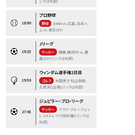
ンクは外部)
プロ野球
18:00
野球
DeNA vs. 広島、日本ハ
ム vs. 楽天ほか
Jリーグ
19:25
サッカー
開幕 横浜FM vs. 鹿
島ほか(リンクは外部)
ウィンダム選手権2日目
19:50
ゴルフ
米国男子 松山英樹、
久常涼ら出場(リンクは外部)
ジュピラー・プロ・リーグ
サッカー
クラブ・ブルージュ v
27:45
s. コルトレイク(倍井謙)(リンクは
外部)