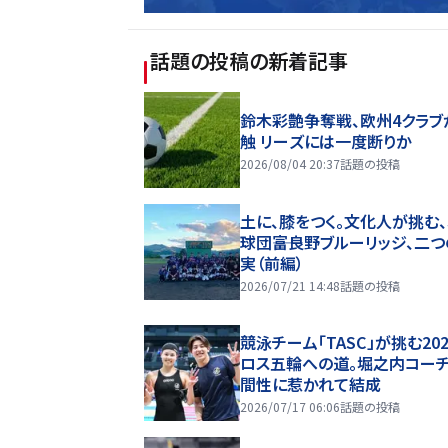
話題の投稿
の新着記事
鈴木彩艶争奪戦、欧州4クラブ
触 リーズには一度断りか
2026/08/04 20:37
話題の投稿
土に、膝をつく。文化人が挑む
球団――富良野ブルーリッジ、二
実（前編）
2026/07/21 14:48
話題の投稿
競泳チーム「TASC」が挑む20
ロス五輪への道。堀之内コー
間性に惹かれて結成
2026/07/17 06:06
話題の投稿