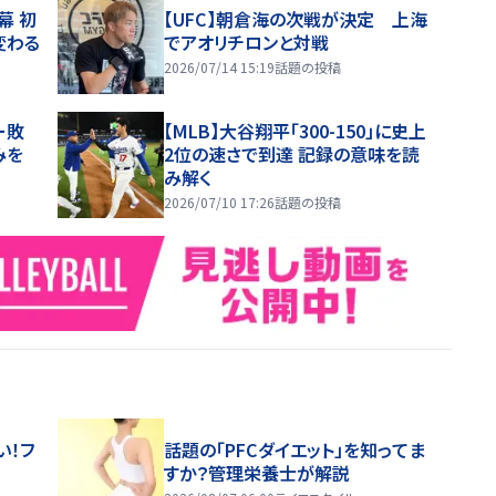
幕 初
【UFC】朝倉海の次戦が決定 上海
変わる
でアオリチロンと対戦
2026/07/14 15:19
話題の投稿
ー敗
【MLB】大谷翔平「300-150」に史上
みを
2位の速さで到達 記録の意味を読
み解く
2026/07/10 17:26
話題の投稿
い！フ
話題の「PFCダイエット」を知ってま
すか？管理栄養士が解説