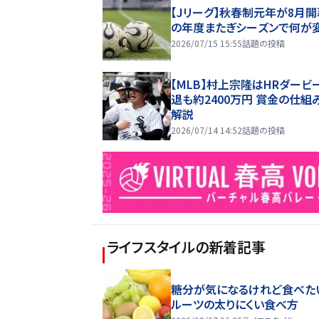
【Jリーグ】秋春制元年が8月開
の年度またぎシーズンで何が
2026/07/15 15:55
話題の投稿
【MLB】村上宗隆はHRダービ
退も約2400万円 賞金の仕組
解説
2026/07/14 14:52
話題の投稿
ライフスタイル
の新着記事
糖分が気になるけれど食べた
ルーツの太りにくい食べ方