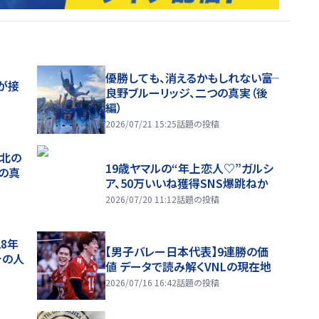
優勝しても、消えるかもしれない――富
が接
良野ブルーリッジ、二つの真実（後
編）
2026/07/21 15:25
話題の投稿
、北の
19歳ヤマルの“年上恋人♡”ガルシ
つの真
ア、50万いいね獲得SNS爆跳ねか
2026/07/20 11:12
話題の投稿
28年
【男子バレー日本代表】9連勝の価
チの人
値 データで読み解くVNLの現在地
2026/07/16 16:42
話題の投稿