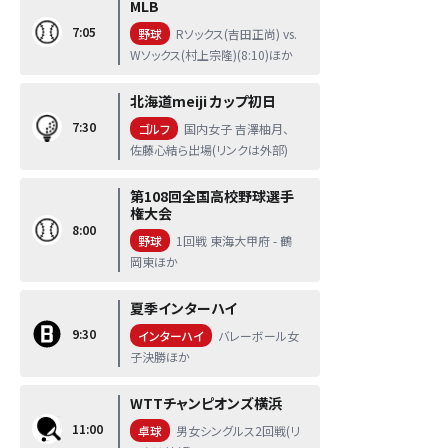
MLB
7:05
野球
Rソックス(吉田正尚) vs.
Wソックス(村上宗隆)(8:10)ほか
北海道meiji カップ初日
7:30
ゴルフ
国内女子 吉澤柚月、
佐藤心結ら出場(リンクは外部)
第108回全国高校野球選手
権大会
8:00
野球
1回戦 東海大甲府 - 鶴
岡東ほか
夏季インターハイ
9:30
インターハイ
バレーボール女
子決勝ほか
WTTチャンピオンズ横浜
11:00
卓球
男女シングルス2回戦(リ