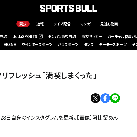
競技
速報
ライブ配信
マンガ
見逃し動画
野球
dodaSPORTS
センバツ高校野球
高校サッカー
バーチャル春高バ
（新しいタブで開く）
ABEMA
ウインタースポーツ
パラスポーツ
ダンス
モータースポーツ
そ
リフレッシュ「満喫しまくった」
28日自身のインスタグラムを更新。【画像】阿比留あん