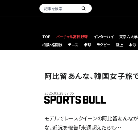
TOP
バーチャル高校野球
インターハイ
東京六大学
相撲・格闘技
テニス
卓球
ラグビー
陸上
水泳
阿比留あんな、韓国女子旅で
2025.03.28 07:05
モデルでレースクイーンの阿比留あんなが
な、近況を報告「来週超えたらも…