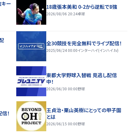
位キー
18歳張本美和 0-2から逆転で8強
2026/08/06 20:24
卓球
配
全30競技を完全無料でライブ配信！
2025/06/24 00:00
インターハイ(インハイ.tv)
東都大学野球入替戦 見逃し配信
中！
2026/06/30 00:00
野球
王貞治・栗山英樹にとっての甲子園
配信！
とは
2026/06/15 00:00
野球