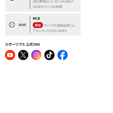
(谷口彰悟ら) vs. ロンメルSK(27:
45)ほか(リンクは外部)
MLB
28:05
野球
Rソックス(吉田正尚) vs.
アスレチックス(29:10)ほか
スポーツブル 公式SNS