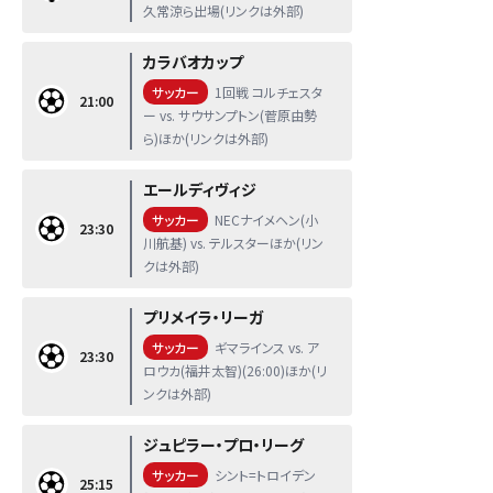
久常涼ら出場(リンクは外部)
カラバオカップ
サッカー
1回戦 コルチェスタ
21:00
ー vs. サウサンプトン(菅原由勢
ら)ほか(リンクは外部)
エールディヴィジ
サッカー
NECナイメヘン(小
23:30
川航基) vs. テルスターほか(リン
クは外部)
プリメイラ・リーガ
サッカー
ギマラインス vs. ア
23:30
ロウカ(福井太智)(26:00)ほか(リ
ンクは外部)
ジュピラー・プロ・リーグ
サッカー
シント=トロイデン
25:15