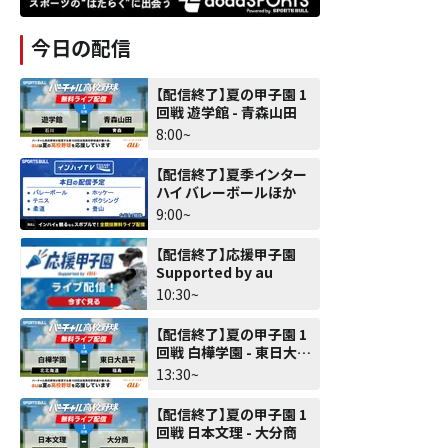
今日の配信
【配信終了】夏の甲子園 1
回戦 遊学館 - 青森山田
8:00~
【配信終了】夏季インター
ハイ バレーボールほか
9:00~
【配信終了】応援甲子園
Supported by au
10:30~
【配信終了】夏の甲子園 1
回戦 白樺学園 - 東日大昌
平
13:30~
【配信終了】夏の甲子園 1
回戦 日本文理 - 大分商