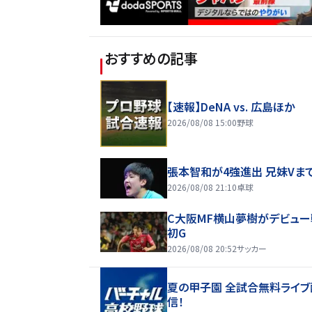
おすすめの記事
【速報】DeNA vs. 広島ほか
2026/08/08 15:00
野球
張本智和が4強進出 兄妹Vま
2026/08/08 21:10
卓球
C大阪MF横山夢樹がデビュー
初G
2026/08/08 20:52
サッカー
夏の甲子園 全試合無料ライブ
信！