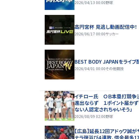
2026/04/13 00:00
野球
高円宮杯 見逃し動画配信中！
2026/06/17 00:00
サッカー
BEST BODY JAPANをライブ
2026/04/01 00:00
その他競技
イチロー氏 ＯＢ本塁打競争
進出ならず １ポイント届かず
ない人認定されちゃいそう」
2026/08/09 02:00
野球
【広島】延長12回アドゥワ誠が
ナラ弾浴び４連敗、借金最多1