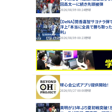
回高太一に続き先頭被弾
2026/08/09 00:24
野球
【DeNA】筒香嘉智サヨナラ弾
浮上「本当に全員で勝ち取っ
利」
2026/08/09 00:23
野球
球心会公式アプリ提供開始！
2026/05/27 00:00
野球
英明が15年ぶり夏初戦突破！