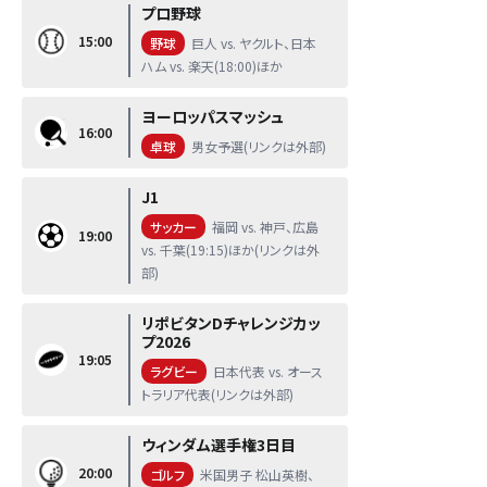
プロ野球
15:00
野球
巨人 vs. ヤクルト、日本
ハム vs. 楽天(18:00)ほか
ヨーロッパスマッシュ
16:00
卓球
男女予選(リンクは外部)
J1
サッカー
福岡 vs. 神戸、広島
19:00
vs. 千葉(19:15)ほか(リンクは外
部)
リポビタンDチャレンジカッ
プ2026
19:05
ラグビー
日本代表 vs. オース
トラリア代表(リンクは外部)
ウィンダム選手権3日目
20:00
ゴルフ
米国男子 松山英樹、