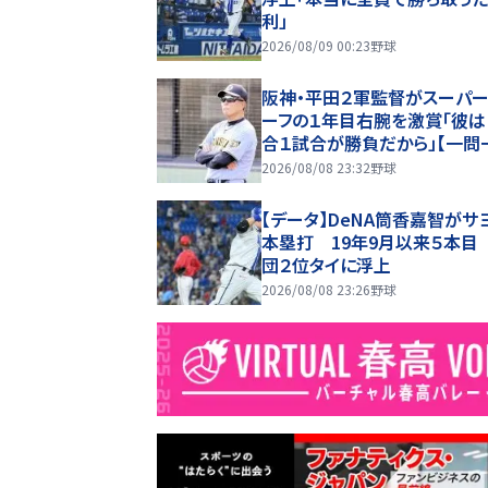
利」
2026/08/09 00:23
野球
阪神・平田２軍監督がスーパー
ーフの１年目右腕を激賞「彼は
合１試合が勝負だから」【一問
2026/08/08 23:32
野球
【データ】DeNA筒香嘉智がサ
本塁打 19年9月以来５本目
団２位タイに浮上
2026/08/08 23:26
野球