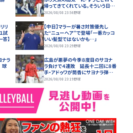
帰ってきてくれている。そういう日も
ある」チームは延長十二回に今季８
2026/08/08 23:56
野球
度目サヨナラ負け
リリ
【中日】マラーが暑さ対策優先し
１試
た“ニューヘア”で登場「一番カッコ
一答】
いい髪型ではないかも…」
2026/08/08 23:29
野球
ヨナラ
広島が悪夢の今季８度目のサヨナ
 球
ラ負けで４連敗 延長十二回に８番
手・アドゥワが筒香にサヨナラ弾浴
びる「役割が果たせなくて申し訳な
2026/08/08 23:19
野球
いです」