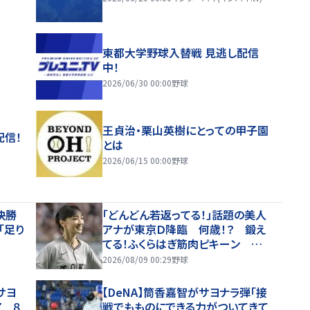
東都大学野球入替戦 見逃し配信
中！
2026/06/30 00:00
野球
王貞治・栗山英樹にとっての甲子園
配信！
とは
2026/06/15 00:00
野球
決勝
「どんどん若返ってる！」話題の美人
「足り
アナが東京Ｄ降臨 何歳！？ 鍛え
てる！ふくらはぎ筋肉ピキーン 奇
跡の投球姿に「かっこいい」「アイド
2026/08/09 00:29
野球
ル？」「女神」
サヨ
【DeNA】筒香嘉智がサヨナラ弾「接
7 ８
戦でもものにできる力がついてきて