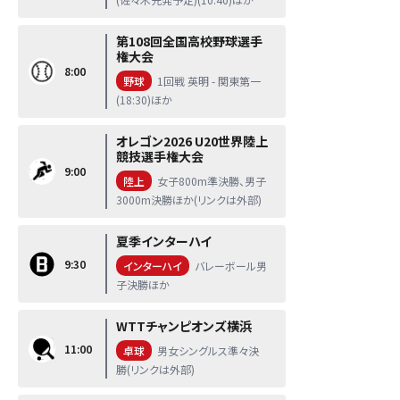
第108回全国高校野球選手
権大会
8:00
野球
1回戦 英明 - 関東第一
(18:30)ほか
オレゴン2026 U20世界陸上
競技選手権大会
9:00
陸上
女子800m準決勝、男子
3000m決勝ほか(リンクは外部)
夏季インターハイ
9:30
インターハイ
バレーボール男
子決勝ほか
WTTチャンピオンズ横浜
11:00
卓球
男女シングルス準々決
勝(リンクは外部)