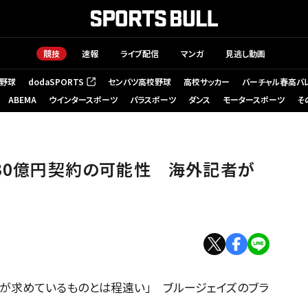
競技
速報
ライブ配信
マンガ
見逃し動画
野球
dodaSPORTS
センバツ高校野球
高校サッカー
バーチャル春高バ
（新しいタブで開く）
ABEMA
ウインタースポーツ
パラスポーツ
ダンス
モータースポーツ
そ
】
830億円契約の可能性 海外記者が
「僕が求めているものとは程遠い」 ブルージェイズのブラ