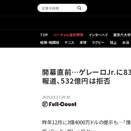
TOP
バーチャル高校野球
インターハイ
東京六大学
相撲・格闘技
テニス
卓球
ラグビー
陸上
水泳
ブルージェイズのブラディミール・ゲレーロJr.【写真：ロイター
開幕直前…ゲレーロJr.に
報道、532億円は拒否
2025.03.27 20:30
昨年12月に3億4000万ドルの提示も…
ディミール・ゲレーロJr.…