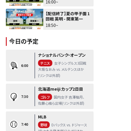
16:00~
【配信終了】夏の甲子園 1
回戦 英明 - 関東第一
18:50~
今日の予定
ナショナルバンク・オープン
テニス
女子シングルス3回戦
6:00
大坂なおみ vs. メルテンスほか
(リンクは外部)
北海道meiji カップ2日目
7:30
ゴルフ
国内女子 吉澤柚月、
佐藤心結ら出場(リンクは外部)
MLB
7:40
野球
Dバックス vs. ドジャース
(佐々木先発予定)(10:40)ほか