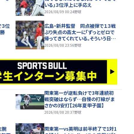
いる」３位浮上に手応え
2026/08/09 00:24
野球
で３位
広島・新井監督 同点被弾で１３戦
た勝
ぶり失点の高太一に「ずっとゼロで
帰ってきてくれている。そういう日も
ある」チームは延長十二回に今季８
2026/08/08 23:56
野球
度目サヨナラ負け
関東第一が逆転負けで3年連続初
戦突破はならず…自慢の打線がま
さかの3安打【26年夏甲子園】
2026/08/08 20:37
野球
左腕
関東第一vs英明は前半終了で1対1