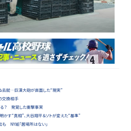
らぬ去就…巨漢大砲が直面した“現実”
撃の交換相手
てる？ 発覚した衝撃事実
人明かす“真相”、大谷翔平＆ソトが変えた“基準”
出も NY紙「居場所はない」