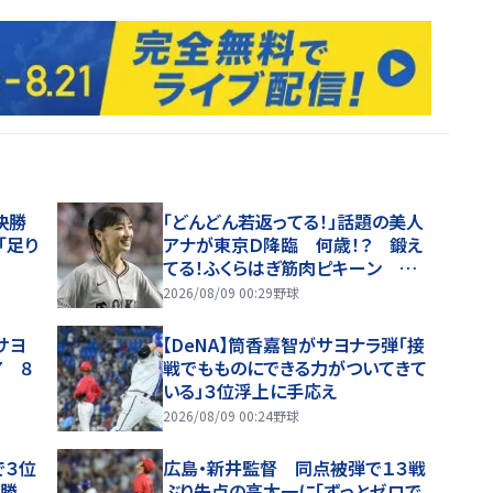
決勝
「どんどん若返ってる！」話題の美人
「足り
アナが東京Ｄ降臨 何歳！？ 鍛え
てる！ふくらはぎ筋肉ピキーン 奇
跡の投球姿に「かっこいい」「アイド
2026/08/09 00:29
野球
ル？」「女神」
サヨ
【DeNA】筒香嘉智がサヨナラ弾「接
7 ８
戦でもものにできる力がついてきて
いる」３位浮上に手応え
2026/08/09 00:24
野球
で３位
広島・新井監督 同点被弾で１３戦
た勝
ぶり失点の高太一に「ずっとゼロで