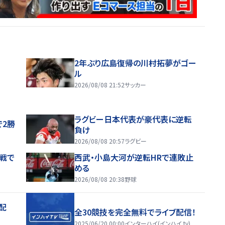
2年ぶり広島復帰の川村拓夢がゴー
ル
2026/08/08 21:52
サッカー
ラグビー日本代表が豪代表に逆転
で2勝
負け
2026/08/08 20:57
ラグビー
戦で
西武・小島大河が逆転HRで連敗止
める
2026/08/08 20:38
野球
配
全30競技を完全無料でライブ配信！
2025/06/20 00:00
インターハイ(インハイ.tv)