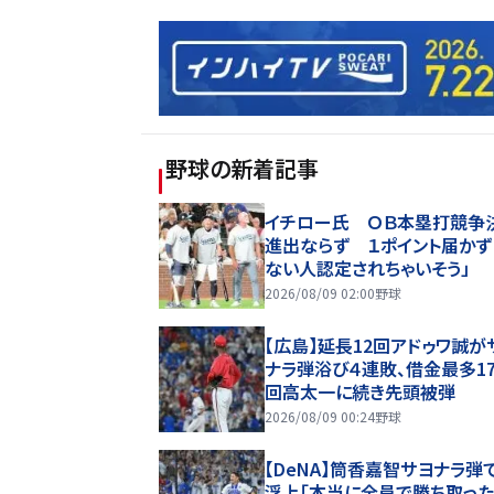
野球
の新着記事
イチロー氏 ＯＢ本塁打競争
進出ならず １ポイント届かず
ない人認定されちゃいそう」
2026/08/09 02:00
野球
【広島】延長12回アドゥワ誠が
ナラ弾浴び４連敗、借金最多1
回高太一に続き先頭被弾
2026/08/09 00:24
野球
【DeNA】筒香嘉智サヨナラ弾
浮上「本当に全員で勝ち取っ