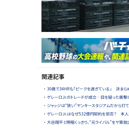
関連記事
30歳で34HRも「ピークを過ぎている」 決ま
ゲレーロJr.のトレードが成立…目を疑った衝
ジャッジは“狭い”ヤンキースタジアムだから打
ゲレーロJr.はなぜ532億円契約を拒否？ 本
大谷翔平と明暗くっきり、“元ライバル”をヤ軍放