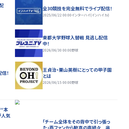
配
全30競技を完全無料でライブ配信！
2025/06/22 00:00
インターハイ(インハイ.tv)
東都大学野球入替戦 見逃し配信
中！
2026/06/30 00:00
野球
王貞治・栗山英樹にとっての甲子園
配信！
とは
2026/06/15 00:00
野球
“本
が人気
「チーム全体をその背中で引っ張っ
た」燕ファンから歓喜の声続々 奥