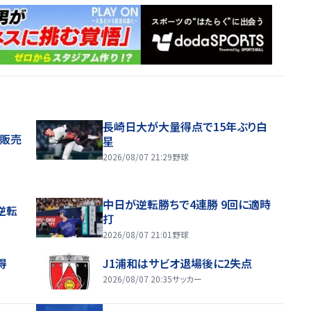
長崎日大が大量得点で15年ぶり白
般販売
星
2026/08/07 21:29
野球
中日が逆転勝ちで4連勝 9回に適時
逆転
打
2026/08/07 21:01
野球
得
J1浦和はサビオ退場後に2失点
2026/08/07 20:35
サッカー