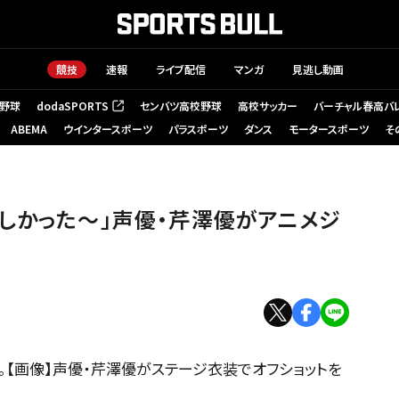
競技
速報
ライブ配信
マンガ
見逃し動画
野球
dodaSPORTS
センバツ高校野球
高校サッカー
バーチャル春高バ
（新しいタブで開く）
ABEMA
ウインタースポーツ
パラスポーツ
ダンス
モータースポーツ
そ
しかった〜」声優・芹澤優がアニメジ
。【画像】声優・芹澤優がステージ衣装でオフショットを