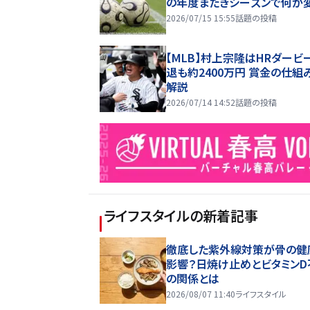
の年度またぎシーズンで何が
2026/07/15 15:55
話題の投稿
【MLB】村上宗隆はHRダービ
退も約2400万円 賞金の仕組
解説
2026/07/14 14:52
話題の投稿
ライフスタイル
の新着記事
徹底した紫外線対策が骨の健
影響？日焼け止めとビタミンD
の関係とは
2026/08/07 11:40
ライフスタイル