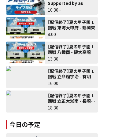
Supported by au
10:30~
【配信終了】夏の甲子園 1
回戦 東海大甲府 - 鶴岡東
8:00
【配信終了】夏の甲子園 1
回戦 八幡商 - 健大高崎
13:30
【配信終了】夏の甲子園 1
回戦 立命館宇治 - 有明
16:00
【配信終了】夏の甲子園 1
回戦 立正大淞南 - 長崎日
大
18:30
今日の予定