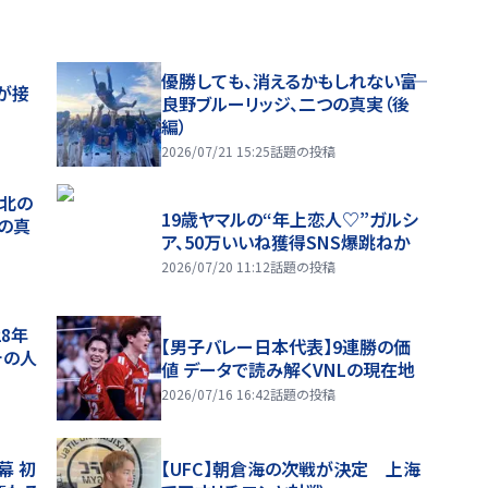
優勝しても、消えるかもしれない――富
が接
良野ブルーリッジ、二つの真実（後
編）
2026/07/21 15:25
話題の投稿
、北の
19歳ヤマルの“年上恋人♡”ガルシ
つの真
ア、50万いいね獲得SNS爆跳ねか
2026/07/20 11:12
話題の投稿
28年
【男子バレー日本代表】9連勝の価
チの人
値 データで読み解くVNLの現在地
2026/07/16 16:42
話題の投稿
幕 初
【UFC】朝倉海の次戦が決定 上海