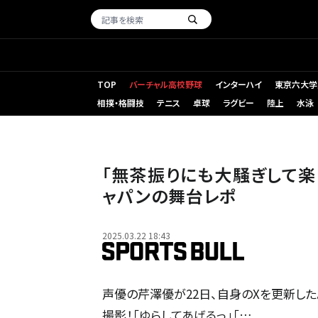
TOP
バーチャル高校野球
インターハイ
東京六大学
相撲・格闘技
テニス
卓球
ラグビー
陸上
水泳
「無茶振りにも大騒ぎして楽
ャパンの舞台レポ
2025.03.22 18:43
声優の芹澤優が22日、自身のXを更新した
撮影！「ゆらしてあげるっ」「…