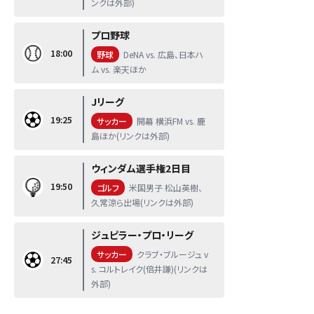
ンクは外部)
プロ野球
18:00
野球
DeNA vs. 広島、日本ハ
ム vs. 楽天ほか
Jリーグ
19:25
サッカー
開幕 横浜FM vs. 鹿
島ほか(リンクは外部)
ウィンダム選手権2日目
19:50
ゴルフ
米国男子 松山英樹、
久常涼ら出場(リンクは外部)
ジュピラー・プロ・リーグ
サッカー
クラブ・ブルージュ v
27:45
s. コルトレイク(倍井謙)(リンクは
外部)