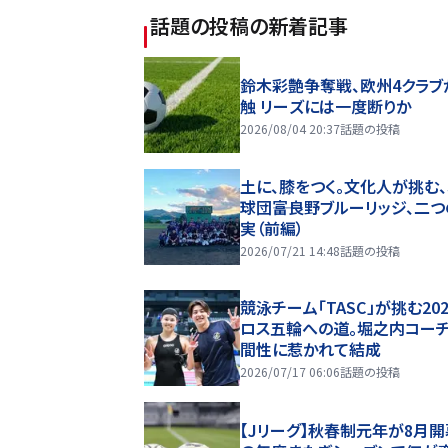
話題の投稿
の新着記事
鈴木彩艶争奪戦、欧州4クラブ
触 リーズには一度断りか
2026/08/04 20:37
話題の投稿
土に、膝をつく。文化人が挑む
球団――富良野ブルーリッジ、二
実（前編）
2026/07/21 14:48
話題の投稿
競泳チーム「TASC」が挑む20
ロス五輪への道。堀之内コー
間性に惹かれて結成
2026/07/17 06:06
話題の投稿
【Jリーグ】秋春制元年が8月開