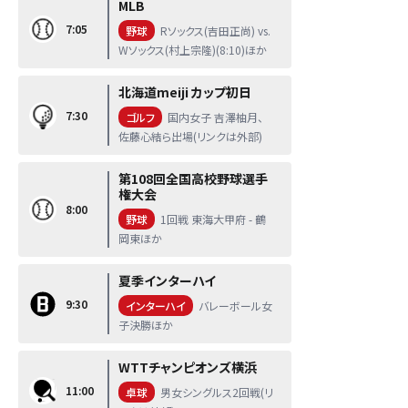
MLB
7:05
野球
Rソックス(吉田正尚) vs.
Wソックス(村上宗隆)(8:10)ほか
北海道meiji カップ初日
7:30
ゴルフ
国内女子 吉澤柚月、
佐藤心結ら出場(リンクは外部)
第108回全国高校野球選手
権大会
8:00
野球
1回戦 東海大甲府 - 鶴
岡東ほか
夏季インターハイ
9:30
インターハイ
バレーボール女
子決勝ほか
WTTチャンピオンズ横浜
11:00
卓球
男女シングルス2回戦(リ