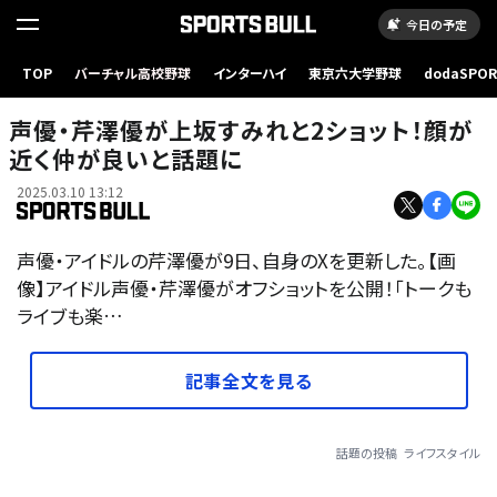
今日の予定
TOP
バーチャル高校野球
インターハイ
東京六大学野球
dodaSPO
（新しいタブ
声優・芹澤優が上坂すみれと2ショット！顔が
近く仲が良いと話題に
2025.03.10 13:12
声優・アイドルの芹澤優が9日、自身のXを更新した。【画
像】アイドル声優・芹澤優がオフショットを公開！「トークも
ライブも楽…
記事全文を見る
話題の投稿
ライフスタイル