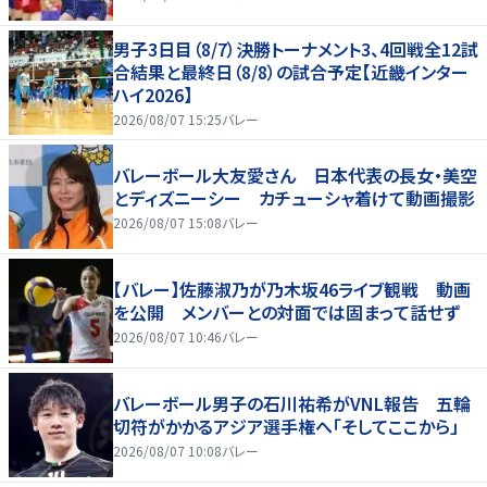
男子3日目（8/7）決勝トーナメント3、4回戦全12試
合結果と最終日（8/8）の試合予定【近畿インター
ハイ2026】
2026/08/07 15:25
バレー
バレーボール大友愛さん 日本代表の長女・美空
とディズニーシー カチューシャ着けて動画撮影
2026/08/07 15:08
バレー
【バレー】佐藤淑乃が乃木坂46ライブ観戦 動画
を公開 メンバーとの対面では固まって話せず
2026/08/07 10:46
バレー
バレーボール男子の石川祐希がVNL報告 五輪
切符がかかるアジア選手権へ「そしてここから」
2026/08/07 10:08
バレー