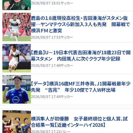
2026/08/07 18:01
サッカー
鹿島の１８歳現役高校生・吉田湊海がスタメン抜
擢…ヤンマテウスら新加入３人も先発 開幕戦で
横浜ＦＭと激突
2026/08/07 17:53
サッカー
【鹿島】U－19日本代表吉田湊海が18歳23日で開
幕スタメン 内田篤人に次ぐクラブ年少記録
2026/08/07 17:44
サッカー
【データ】横浜16歳MF三井寺眞、J1開幕戦最年少
先発 “吉兆” 年少10傑で７人W杯出場
2026/08/07 17:44
サッカー
横浜隼人が初優勝 女子最終順位と個人賞、試
合結果一覧【近畿インターハイ2026】
2026/08/07 17:23
バレー