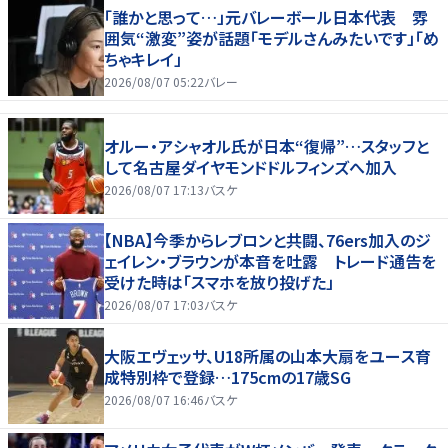
「誰かと思って…」元バレーボール日本代表 雰
囲気“激変”姿が話題「モデルさんみたいです」「め
ちゃキレイ」
2026/08/07 05:22
バレー
オルー・アシャオル氏が日本“復帰”…スタッフと
して名古屋ダイヤモンドドルフィンズへ加入
2026/08/07 17:13
バスケ
【NBA】今季からレブロンと共闘、76ers加入のジ
ェイレン・ブラウンが本音を吐露 トレード通告を
受けた時は「スマホを放り投げた」
2026/08/07 17:03
バスケ
大阪エヴェッサ、U18所属の山本大扇をユース育
成特別枠で登録…175cmの17歳SG
2026/08/07 16:46
バスケ