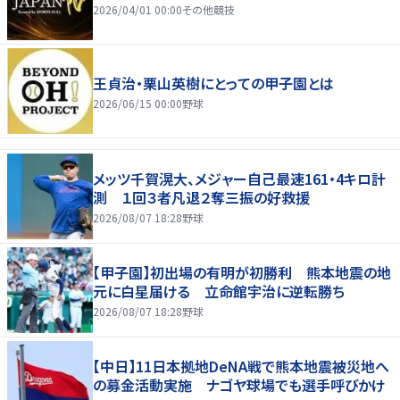
2026/04/01 00:00
その他競技
王貞治・栗山英樹にとっての甲子園とは
2026/06/15 00:00
野球
メッツ千賀滉大、メジャー自己最速161・4キロ計
測 １回３者凡退２奪三振の好救援
2026/08/07 18:28
野球
【甲子園】初出場の有明が初勝利 熊本地震の地
元に白星届ける 立命館宇治に逆転勝ち
2026/08/07 18:28
野球
【中日】11日本拠地DeNA戦で熊本地震被災地へ
の募金活動実施 ナゴヤ球場でも選手呼びかけ