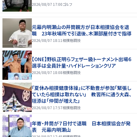
2026/08/07 17:00
ゴルフ
元幕内明瀬山の井筒親方が日本相撲協会を退
職 23年秋場所で引退後、木瀬部屋付きで指導
2026/08/07 18:11
相撲格闘技
【ONE】野杁正明らフェザー級トーナメント出場６
選手は全員計量・ハイドレーションクリア
2026/08/07 18:08
相撲格闘技
「夏休み相撲健康体操」に不動豊が参加「緊張し
ていたら相撲は取れない」 教習所に通う大森、
垣添は「仲間が増えた」
2026/08/07 17:57
相撲格闘技
年寄・井筒が７日付で退職 日本相撲協会が発
表 元幕内明瀬山
2026/08/07 17:45
相撲格闘技