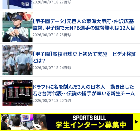
2026/08/07 18:27
野球
【甲子園データ】元巨人の東海大甲府・仲沢広基
監督、甲子園で元NPB選手の監督勝利は12人目
2026/08/07 18:26
野球
【甲子園】高校野球史上初めて実施 ビデオ検証
とは？
2026/08/07 18:24
野球
ドラフトに名を刻んだ3人の日本人 動き出した
若き台湾代表…伝説の捕手が率いる新生チーム
2026/08/07 18:20
野球