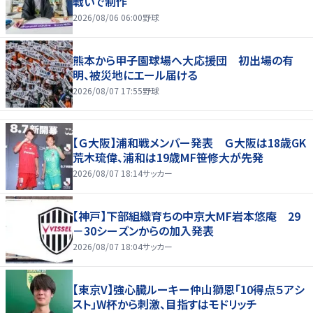
戦いで制作
2026/08/06 06:00
野球
熊本から甲子園球場へ大応援団 初出場の有
明、被災地にエール届ける
2026/08/07 17:55
野球
【Ｇ大阪】浦和戦メンバー発表 Ｇ大阪は18歳GK
荒木琉偉、浦和は19歳MF笹修大が先発
2026/08/07 18:14
サッカー
【神戸】下部組織育ちの中京大MF岩本悠庵 29
－30シーズンからの加入発表
2026/08/07 18:04
サッカー
【東京V】強心臓ルーキー仲山獅恩「10得点５アシ
スト」W杯から刺激、目指すはモドリッチ