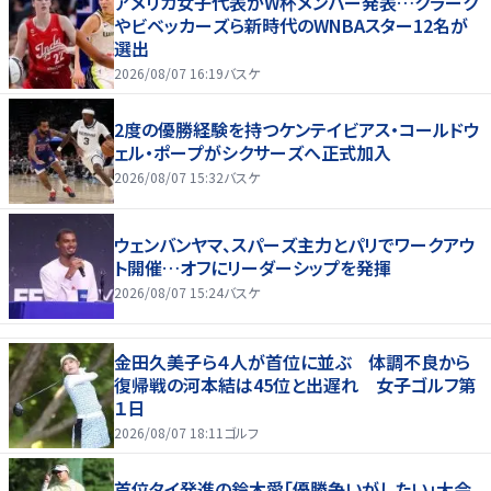
アメリカ女子代表がW杯メンバー発表…クラーク
やビベッカーズら新時代のWNBAスター12名が
選出
2026/08/07 16:19
バスケ
2度の優勝経験を持つケンテイビアス・コールドウ
ェル・ポープがシクサーズへ正式加入
2026/08/07 15:32
バスケ
ウェンバンヤマ、スパーズ主力とパリでワークアウ
ト開催…オフにリーダーシップを発揮
2026/08/07 15:24
バスケ
金田久美子ら４人が首位に並ぶ 体調不良から
復帰戦の河本結は45位と出遅れ 女子ゴルフ第
１日
2026/08/07 18:11
ゴルフ
首位タイ発進の鈴木愛「優勝争いがしたい」大会