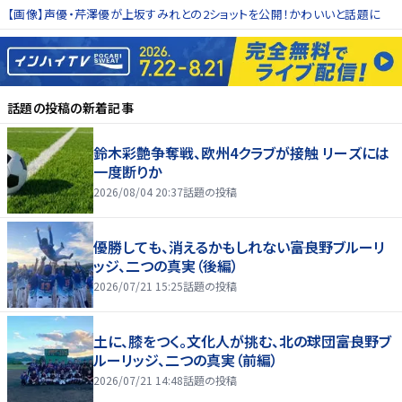
【画像】声優・芹澤優が上坂すみれとの2ショットを公開！かわいいと話題に
話題の投稿
の新着記事
鈴木彩艶争奪戦、欧州4クラブが接触 リーズには
一度断りか
2026/08/04 20:37
話題の投稿
優勝しても、消えるかもしれない――富良野ブルーリ
ッジ、二つの真実（後編）
2026/07/21 15:25
話題の投稿
土に、膝をつく。文化人が挑む、北の球団――富良野ブ
ルーリッジ、二つの真実（前編）
2026/07/21 14:48
話題の投稿