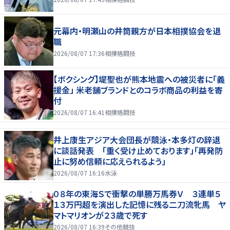
元幕内・明瀬山の井筒親方が日本相撲協会を退
職
2026/08/07 17:36
相撲格闘技
【ボクシング】堤聖也が熊本地震への被災者に「義
援金」 米老舗ブランドとのコラボ商品の利益を寄
付
2026/08/07 16:41
相撲格闘技
井上康生アジア大会団長が競泳・本多灯の辞退
に談話発表 「重く受け止めております」「再発防
止に努め信頼に応えられるよう」
2026/08/07 16:16
水泳
０８年の東海Ｓで衝撃の単勝万馬券Ｖ ３連単５
１３万円超を演出した記憶に残る二刀流牝馬 ヤ
マトマリオンが２３歳で死す
2026/08/07 16:39
その他競技