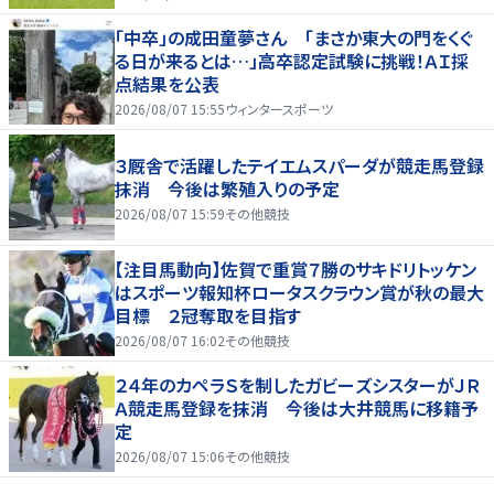
「中卒」の成田童夢さん 「まさか東大の門をくぐ
る日が来るとは…」高卒認定試験に挑戦！ＡＩ採
点結果を公表
2026/08/07 15:55
ウィンタースポーツ
３厩舎で活躍したテイエムスパーダが競走馬登録
抹消 今後は繁殖入りの予定
2026/08/07 15:59
その他競技
【注目馬動向】佐賀で重賞７勝のサキドリトッケン
はスポーツ報知杯ロータスクラウン賞が秋の最大
目標 ２冠奪取を目指す
2026/08/07 16:02
その他競技
２４年のカペラＳを制したガビーズシスターがＪＲ
Ａ競走馬登録を抹消 今後は大井競馬に移籍予
定
2026/08/07 15:06
その他競技