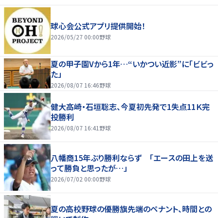
球心会公式アプリ提供開始！
2026/05/27 00:00
野球
夏の甲子園Vから1年…“いかつい近影”に「ビビっ
た」
2026/08/07 16:46
野球
健大高崎・石垣聡志、今夏初先発で1失点11Ｋ完
投勝利
2026/08/07 16:41
野球
八幡商15年ぶり勝利ならず 「エースの田上を送
って勝負と思ったが…」
2026/07/02 00:00
野球
夏の高校野球の優勝旗先端のペナント、時間との