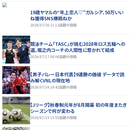
19歳ヤマルの“年上恋人♡”ガルシア、50万いい
ね獲得SNS爆跳ねか
2026/07/20 11:12
話題の投稿
競泳チーム「TASC」が挑む2028年ロス五輪への
道。堀之内コーチの人間性に惹かれて結成
2026/07/17 06:06
話題の投稿
【男子バレー日本代表】9連勝の価値 データで読
み解くVNLの現在地
2026/07/16 16:42
話題の投稿
【Jリーグ】秋春制元年が8月開幕 初の年度またぎ
シーズンで何が変わる
2026/07/15 15:55
話題の投稿