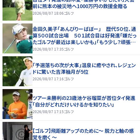
前に熊本の被災地へ1000万円の救援金贈る
2026/08/07 18:06
ゴルフ
金田久美子「あんびりーばぼー」 歴代５０位、通
算５００試合出場 ５０１試合目は好発進「嫌だっ
たゴルフが最近は楽しいかも」「もう少し？頑張り
たいな」
2026/08/07 17:35
ゴルフ
「予選落ちの次が大事」温泉に癒やされ、レジェン
ドに驚いた吉澤柚月が5位
2026/08/07 17:16
ゴルフ
ツアー未勝利の23歳池ケ谷瑠菜が首位タイ発進
「自分がどれだけいけるかを知りたい」
2026/08/07 17:15
ゴルフ
【ゴルフ】飛距離アップのために～ 脱力と軸の感
覚を磨く ～