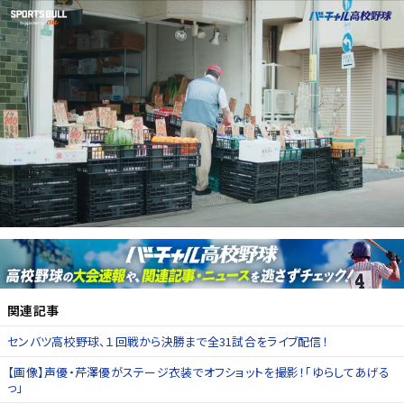
関連記事
センバツ高校野球、１回戦から決勝まで全31試合をライブ配信！
【画像】声優・芹澤優がステージ衣装でオフショットを撮影！「ゆらしてあげる
っ」