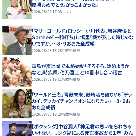
優勝おめでとう。かっこよかった」
2026/08/09 17:08
ゴルフ
「マリーゴールド」ロッシー小川代表、岩谷麻優と
Ｓａｒｅｅｅ「一騎打ち」に慎重「機が熟した時じゃな
いですか」…８・９おおた全成績
2026/08/09 19:28
相撲格闘技
霧島が夏巡業で本格始動「そろそろ、始めようか
なと」時疾風、伯乃富士と10番申し合い稽古
2026/08/09 19:11
相撲格闘技
「ワールド王者」青野未来、野崎渚を破りＶ６「デッ
カイ、デッカイチャンピオンになりたい」…８・９お
おた全成績
2026/08/09 18:26
相撲格闘技
【ボクシング】中谷潤人「神足君の思いを忘れちゃ
いけない」 リング禍による死亡事故から１年「みん