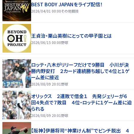
BEST BODY JAPANをライブ配信！
2026/04/01 00:00
その他競技
王貞治・栗山英樹にとっての甲子園とは
2026/06/15 00:00
野球
ロッテ・八木がリリーフだけで９勝目 小川が決
勝内野安打 ２カード連続勝ち越しで４位と１ゲ
ーム差に接近
2026/08/09 20:01
野球
オリックス ２連敗で借金１ 先発ジェリーが６
回４失点で７敗目 ４位・ロッテに１ゲーム差に迫
られる
2026/08/09 20:01
野球
【阪神】伊藤将司“神業けん制”でピンチ脱出 ４