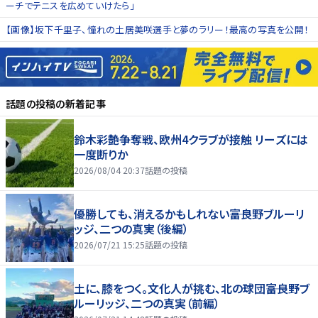
ーチでテニスを広めていけたら」
【画像】坂下千里子、憧れの土居美咲選手と夢のラリー！最高の写真を公開！
話題の投稿
の新着記事
鈴木彩艶争奪戦、欧州4クラブが接触 リーズには
一度断りか
2026/08/04 20:37
話題の投稿
優勝しても、消えるかもしれない――富良野ブルーリ
ッジ、二つの真実（後編）
2026/07/21 15:25
話題の投稿
土に、膝をつく。文化人が挑む、北の球団――富良野ブ
ルーリッジ、二つの真実（前編）