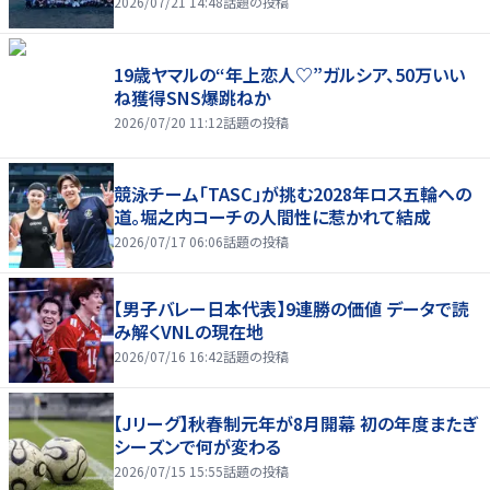
2026/07/21 14:48
話題の投稿
19歳ヤマルの“年上恋人♡”ガルシア、50万いい
ね獲得SNS爆跳ねか
2026/07/20 11:12
話題の投稿
競泳チーム「TASC」が挑む2028年ロス五輪への
道。堀之内コーチの人間性に惹かれて結成
2026/07/17 06:06
話題の投稿
【男子バレー日本代表】9連勝の価値 データで読
み解くVNLの現在地
2026/07/16 16:42
話題の投稿
【Jリーグ】秋春制元年が8月開幕 初の年度またぎ
シーズンで何が変わる
2026/07/15 15:55
話題の投稿