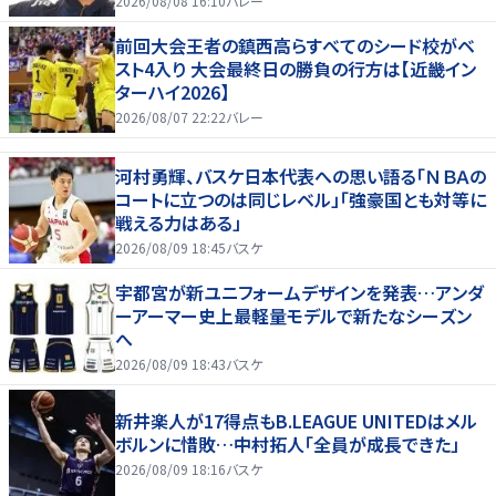
2026/08/08 16:10
バレー
前回大会王者の鎮西高らすべてのシード校がベ
スト4入り 大会最終日の勝負の行方は【近畿イン
ターハイ2026】
2026/08/07 22:22
バレー
河村勇輝、バスケ日本代表への思い語る「ＮＢＡの
コートに立つのは同じレベル」「強豪国とも対等に
戦える力はある」
2026/08/09 18:45
バスケ
宇都宮が新ユニフォームデザインを発表…アンダ
ーアーマー史上最軽量モデルで新たなシーズン
へ
2026/08/09 18:43
バスケ
新井楽人が17得点もB.LEAGUE UNITEDはメル
ボルンに惜敗…中村拓人「全員が成長できた」
2026/08/09 18:16
バスケ