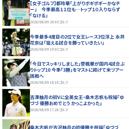
【女子ゴルフ】都玲華「上がりボギボギーかなチ
ー」 今季最高１１位も…トップ１０入りならず
「なける」
2026/08/09 20:03
ゴルフ
今季最多4度目の2位で女王レース3位浮上 永井
花奈は「狙える試合を勝っていきたい」
2026/08/09 19:03
ゴルフ
「今日でスッキリしました」菅楓華が国内4試合ぶ
りトップ10 今季「3勝」をマストに掲げて米ツアー
挑戦へ
2026/08/09 18:16
ゴルフ
吉澤柚月の初Vに全英女王・桑木志帆も祝福「ゆ
づづ 優勝おめでとう かっこよかった」
2026/08/09 17:26
ゴルフ
桑木志帆が吉沢柚月の初優勝を祝福「ゆづづ