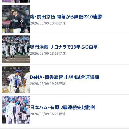
鷹・前田悠伍 開幕から無傷の10連勝
2026/08/09 19:46
野球
鳴門渦潮 サヨナラで18年ぶり白星
2026/08/09 18:18
野球
DeNA・筒香嘉智 出場4試合連続弾
2026/08/09 19:28
野球
日本ハム・有原 2戦連続完封勝利
2026/08/09 16:21
野球