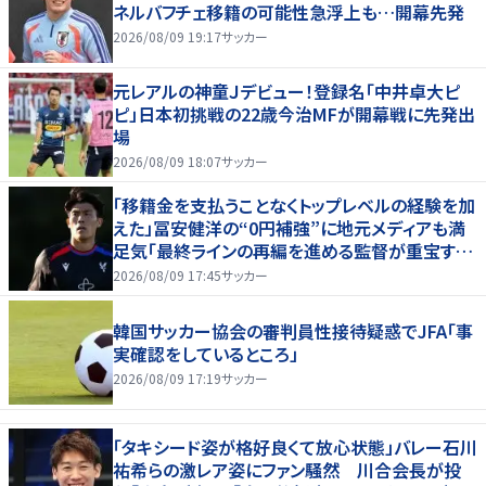
ネルバフチェ移籍の可能性急浮上も…開幕先発
2026/08/09 19:17
サッカー
元レアルの神童Ｊデビュー！登録名「中井卓大ピ
ピ」日本初挑戦の22歳今治MFが開幕戦に先発出
場
2026/08/09 18:07
サッカー
「移籍金を支払うことなくトップレベルの経験を加
えた」冨安健洋の“0円補強”に地元メディアも満
足気「最終ラインの再編を進める監督が重宝する
柔軟性を備えている」
2026/08/09 17:45
サッカー
韓国サッカー協会の審判員性接待疑惑でJFA「事
実確認をしているところ」
2026/08/09 17:19
サッカー
「タキシード姿が格好良くて放心状態」バレー石川
祐希らの激レア姿にファン騒然 川合会長が投