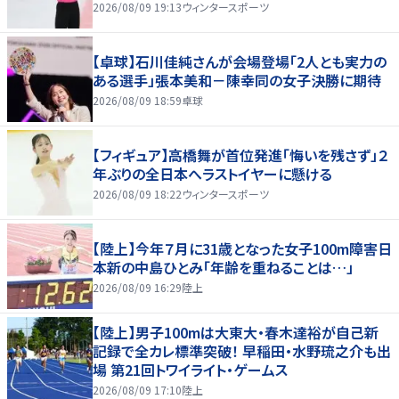
2026/08/09 19:13
ウィンタースポーツ
【卓球】石川佳純さんが会場登場「2人とも実力の
ある選手」張本美和－陳幸同の女子決勝に期待
2026/08/09 18:59
卓球
【フィギュア】高橋舞が首位発進「悔いを残さず」２
年ぶりの全日本へラストイヤーに懸ける
2026/08/09 18:22
ウィンタースポーツ
【陸上】今年７月に31歳となった女子100m障害日
本新の中島ひとみ「年齢を重ねることは…」
2026/08/09 16:29
陸上
【陸上】男子100mは大東大・春木達裕が自己新
記録で全カレ標準突破！ 早稲田・水野琉之介も出
場 第21回トワイライト・ゲームス
2026/08/09 17:10
陸上