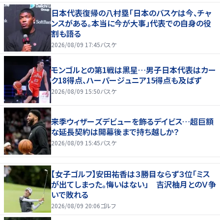
日本代表復帰の八村塁「日本のバスケは今、チャ
ンスがある。本当に今が大事」代表での自身の役
割も語る
2026/08/09 17:45
バスケ
モンゴルとの第1戦は黒星…男子日本代表はカー
ク18得点、ハーパージュニア15得点も及ばず
2026/08/09 15:50
バスケ
来季ウィザーズデビューを飾るデイビス…超巨額
な延長契約は開幕後まで持ち越しか？
2026/08/09 15:45
バスケ
【女子ゴルフ】安田祐香は３勝目ならず３位「ミス
が出てしまった。悔いはない」 吉沢柚月とのＶ争
いで敗れる
2026/08/09 20:06
ゴルフ