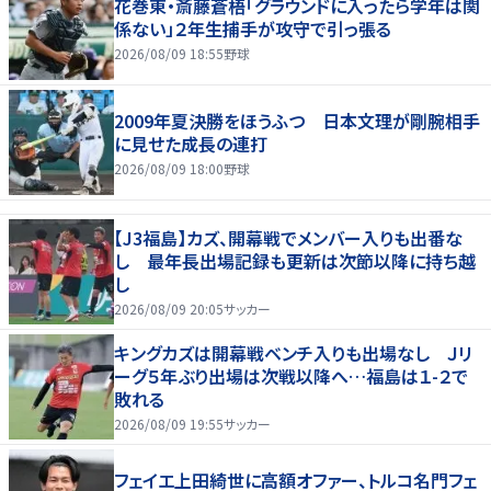
花巻東・斎藤蒼梧「グラウンドに入ったら学年は関
係ない」２年生捕手が攻守で引っ張る
2026/08/09 18:55
野球
2009年夏決勝をほうふつ 日本文理が剛腕相手
に見せた成長の連打
2026/08/09 18:00
野球
【J3福島】カズ、開幕戦でメンバー入りも出番な
し 最年長出場記録も更新は次節以降に持ち越
し
2026/08/09 20:05
サッカー
キングカズは開幕戦ベンチ入りも出場なし Ｊリ
ーグ５年ぶり出場は次戦以降へ…福島は１-２で
敗れる
2026/08/09 19:55
サッカー
フェイエ上田綺世に高額オファー、トルコ名門フェ