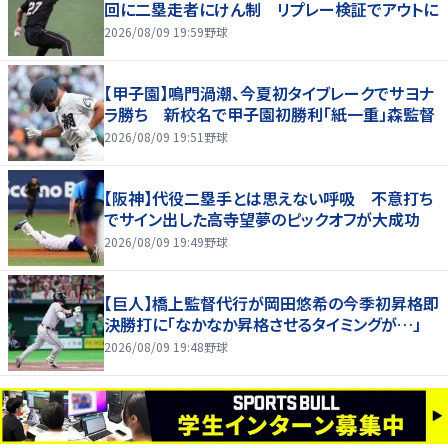
回に二塁走者にけん制 リプレー検証でアウトに
2026/08/09 19:59
野球
【甲子園】鳴門渦潮、今夏初タイブレークでサヨナ
ラ勝ち 新校名で甲子園初勝利「紙一重」森監督
2026/08/09 19:51
野球
【阪神】代役二塁手とは思えない呼吸 不意打ち
でサイン出した高寺望夢のピックオフが大成功
2026/08/09 19:49
野球
【巨人】橋上監督代行が岡田悠希の今季初昇格即
決勝打に「なかなか昇格させるタイミングが…」
2026/08/09 19:48
野球