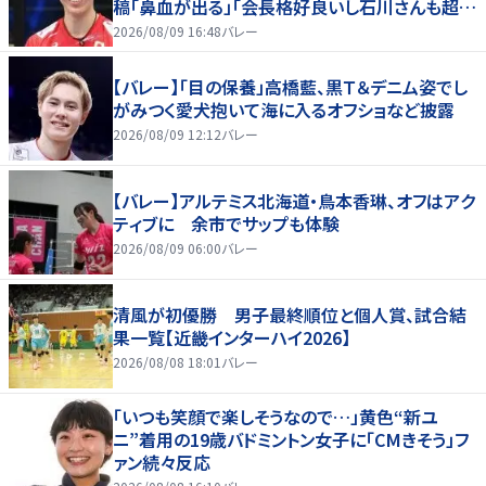
稿「鼻血が出る」「会長格好良いし石川さんも超格
好いい」
2026/08/09 16:48
バレー
【バレー】「目の保養」高橋藍、黒Ｔ＆デニム姿でし
がみつく愛犬抱いて海に入るオフショなど披露
2026/08/09 12:12
バレー
【バレー】アルテミス北海道・鳥本香琳、オフはアク
ティブに 余市でサップも体験
2026/08/09 06:00
バレー
清風が初優勝 男子最終順位と個人賞、試合結
果一覧【近畿インターハイ2026】
2026/08/08 18:01
バレー
「いつも笑顔で楽しそうなので…」黄色“新ユ
ニ”着用の19歳バドミントン女子に「CMきそう」フ
ァン続々反応