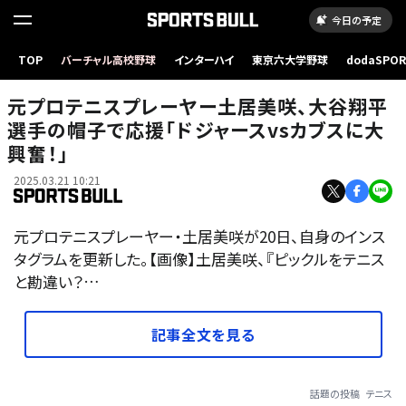
今日の予定
TOP
バーチャル高校野球
インターハイ
東京六大学野球
dodaSPO
（新しいタブ
元プロテニスプレーヤー土居美咲、大谷翔平
選手の帽子で応援「ドジャースvsカブスに大
興奮！」
2025.03.21 10:21
元プロテニスプレーヤー・土居美咲が20日、自身のインス
タグラムを更新した。【画像】土居美咲、『ピックルをテニス
と勘違い？…
記事全文を見る
話題の投稿
テニス