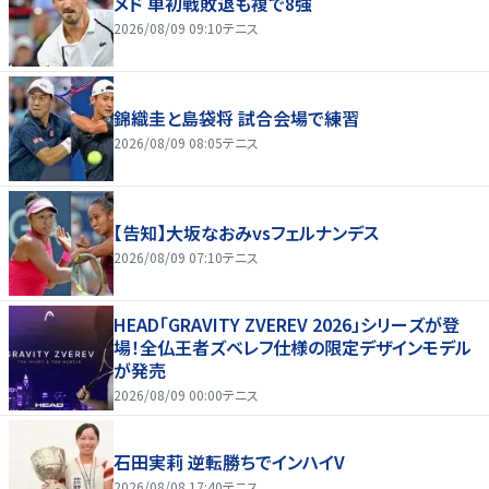
メド 単初戦敗退も複で8強
2026/08/09 09:10
テニス
錦織圭と島袋将 試合会場で練習
2026/08/09 08:05
テニス
【告知】大坂なおみvsフェルナンデス
2026/08/09 07:10
テニス
HEAD「GRAVITY ZVEREV 2026」シリーズが登
場！全仏王者ズベレフ仕様の限定デザインモデル
が発売
2026/08/09 00:00
テニス
石田実莉 逆転勝ちでインハイV
2026/08/08 17:40
テニス