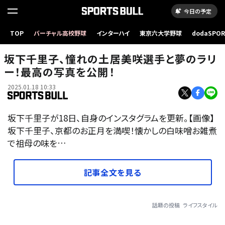
今日の予定
TOP
バーチャル高校野球
インターハイ
東京六大学野球
dodaSPO
（新しいタブ
坂下千里子、憧れの土居美咲選手と夢のラリ
ー！最高の写真を公開！
2025.01.18 10:33
坂下千里子が18日、自身のインスタグラムを更新。【画像】
坂下千里子、京都のお正月を満喫！懐かしの白味噌お雑煮
で祖母の味を…
記事全文を見る
話題の投稿
ライフスタイル