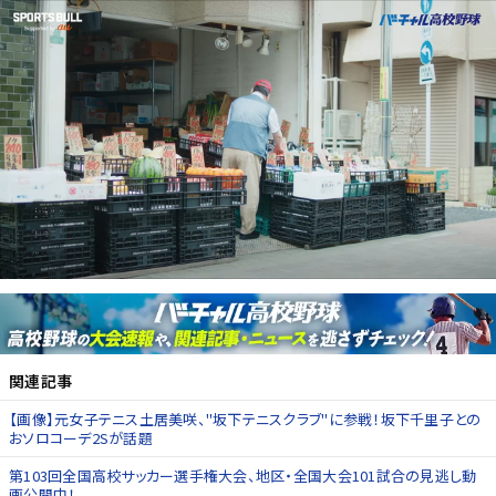
関連記事
【画像】元女子テニス土居美咲、"坂下テニスクラブ"に参戦！坂下千里子との
おソロコーデ2Sが話題
第103回全国高校サッカー選手権大会、地区・全国大会101試合の見逃し動
画公開中！