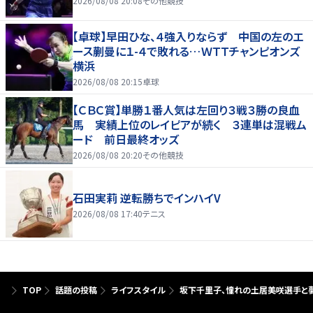
2026/08/08 20:08
その他競技
【卓球】早田ひな、４強入りならず 中国の左のエ
ース蒯曼に１-４で敗れる…ＷＴＴチャンピオンズ
横浜
2026/08/08 20:15
卓球
【ＣＢＣ賞】単勝１番人気は左回り３戦３勝の良血
馬 実績上位のレイピアが続く ３連単は混戦ム
ード 前日最終オッズ
2026/08/08 20:20
その他競技
石田実莉 逆転勝ちでインハイV
2026/08/08 17:40
テニス
TOP
話題の投稿
ライフスタイル
坂下千里子、憧れの土居美咲選手と