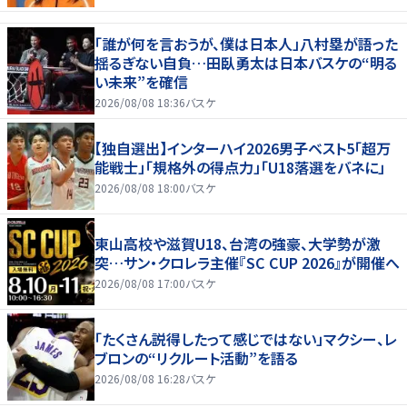
「誰が何を言おうが、僕は日本人」八村塁が語った
揺るぎない自負…田臥勇太は日本バスケの“明る
い未来”を確信
2026/08/08 18:36
バスケ
【独自選出】インターハイ2026男子ベスト5「超万
能戦士」「規格外の得点力」「U18落選をバネに」
2026/08/08 18:00
バスケ
東山高校や滋賀U18、台湾の強豪、大学勢が激
突…サン・クロレラ主催『SC CUP 2026』が開催へ
2026/08/08 17:00
バスケ
「たくさん説得したって感じではない」マクシー、レ
ブロンの“リクルート活動”を語る
2026/08/08 16:28
バスケ