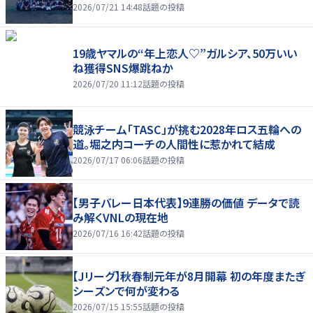
2026/07/21 14:48
話題の投稿
19歳ヤマルの“年上恋人♡”ガルシア、50万いい
ね獲得SNS爆跳ねか
2026/07/20 11:12
話題の投稿
競泳チーム「TASC」が挑む2028年ロス五輪への
道。堀之内コーチの人間性に惹かれて結成
2026/07/17 06:06
話題の投稿
【男子バレー日本代表】9連勝の価値 データで読
み解くVNLの現在地
2026/07/16 16:42
話題の投稿
【Jリーグ】秋春制元年が8月開幕 初の年度またぎ
シーズンで何が変わる
2026/07/15 15:55
話題の投稿