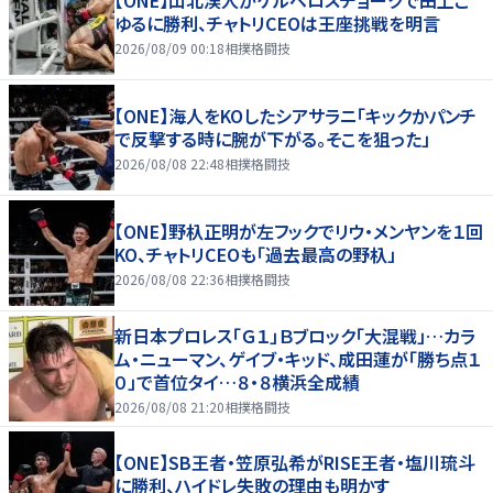
【ONE】山北渓人がケルベロスチョークで田上こ
ゆるに勝利、チャトリCEOは王座挑戦を明言
2026/08/09 00:18
相撲格闘技
【ONE】海人をKOしたシアサラニ「キックかパンチ
で反撃する時に腕が下がる。そこを狙った」
2026/08/08 22:48
相撲格闘技
【ONE】野杁正明が左フックでリウ・メンヤンを１回
KO、チャトリCEOも「過去最高の野杁」
2026/08/08 22:36
相撲格闘技
新日本プロレス「Ｇ１」Ｂブロック「大混戦」…カラ
ム・ニューマン、ゲイブ・キッド、成田蓮が「勝ち点１
０」で首位タイ…８・８横浜全成績
2026/08/08 21:20
相撲格闘技
【ONE】SB王者・笠原弘希がRISE王者・塩川琉斗
に勝利、ハイドレ失敗の理由も明かす