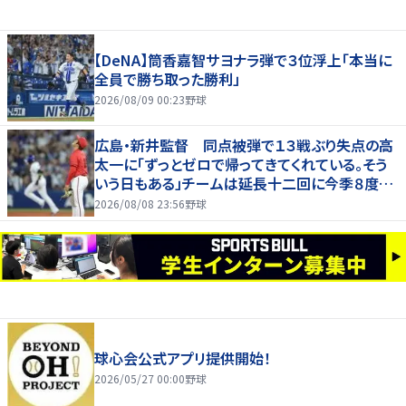
【DeNA】筒香嘉智サヨナラ弾で３位浮上「本当に
全員で勝ち取った勝利」
2026/08/09 00:23
野球
広島・新井監督 同点被弾で１３戦ぶり失点の高
太一に「ずっとゼロで帰ってきてくれている。そう
いう日もある」チームは延長十二回に今季８度目
サヨナラ負け
2026/08/08 23:56
野球
球心会公式アプリ提供開始！
2026/05/27 00:00
野球