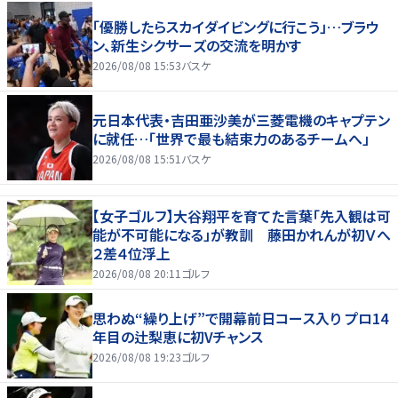
「優勝したらスカイダイビングに行こう」…ブラウ
ン、新生シクサーズの交流を明かす
2026/08/08 15:53
バスケ
元日本代表・吉田亜沙美が三菱電機のキャプテン
に就任…「世界で最も結束力のあるチームへ」
2026/08/08 15:51
バスケ
【女子ゴルフ】大谷翔平を育てた言葉「先入観は可
能が不可能になる」が教訓 藤田かれんが初Ｖへ
２差４位浮上
2026/08/08 20:11
ゴルフ
思わぬ“繰り上げ”で開幕前日コース入り プロ14
年目の辻梨恵に初Vチャンス
2026/08/08 19:23
ゴルフ