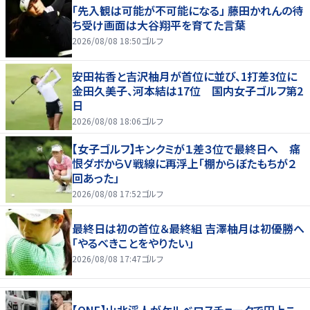
「先入観は可能が不可能になる」 藤田かれんの待
ち受け画面は大谷翔平を育てた言葉
2026/08/08 18:50
ゴルフ
安田祐香と吉沢柚月が首位に並び、1打差3位に
金田久美子、河本結は17位 国内女子ゴルフ第2
日
2026/08/08 18:06
ゴルフ
【女子ゴルフ】キンクミが１差３位で最終日へ 痛
恨ダボからＶ戦線に再浮上「棚からぼたもちが２
回あった」
2026/08/08 17:52
ゴルフ
最終日は初の首位＆最終組 吉澤柚月は初優勝へ
「やるべきことをやりたい」
2026/08/08 17:47
ゴルフ