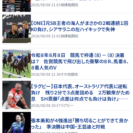
2026/08/08 21:03
相撲格闘技
【ONE】元SB王者の海人がまさかの２戦連続１回
KO負け、シアサラニの左ハイキックで失神
2026/08/08 21:02
相撲格闘技
令和８年８月８日 競馬で枠連（８）－（８）決着
は？ 佐賀競馬で飛び出した衝撃の８Ｒ、馬番８、
８番人気のＶ
2026/08/08 21:38
その他競技
【ラグビー】日本代表、オーストラリア代表に逆転
負け 残り２分で３点差詰める ２万観衆がため
息 ＳＨ斎藤「点差は何点でも負けは負け」…前
半にＳＯ伊藤龍が先制トライ、３２ー３５で惜敗
2026/08/08 20:57
ラグビー
張本美和が４強進出「勝ち切ることができて良か
った」 準決勝は中国・王芸迪と対戦