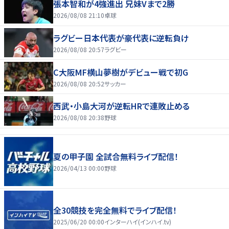
張本智和が4強進出 兄妹Vまで2勝
2026/08/08 21:10
卓球
ラグビー日本代表が豪代表に逆転負け
2026/08/08 20:57
ラグビー
C大阪MF横山夢樹がデビュー戦で初G
2026/08/08 20:52
サッカー
西武・小島大河が逆転HRで連敗止める
2026/08/08 20:38
野球
夏の甲子園 全試合無料ライブ配信！
2026/04/13 00:00
野球
全30競技を完全無料でライブ配信！
2025/06/20 00:00
インターハイ(インハイ.tv)