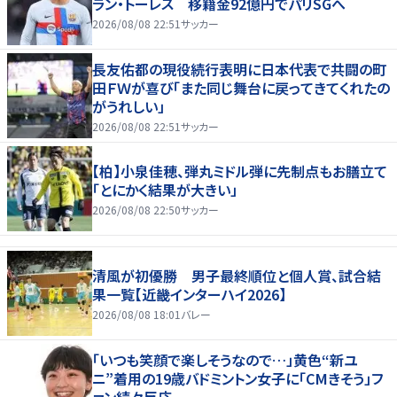
ラン・トーレス 移籍金92億円でパリSGへ
2026/08/08 22:51
サッカー
長友佑都の現役続行表明に日本代表で共闘の町
田ＦＷが喜び「また同じ舞台に戻ってきてくれたの
がうれしい」
2026/08/08 22:51
サッカー
【柏】小泉佳穂、弾丸ミドル弾に先制点もお膳立て
「とにかく結果が大きい」
2026/08/08 22:50
サッカー
清風が初優勝 男子最終順位と個人賞、試合結
果一覧【近畿インターハイ2026】
2026/08/08 18:01
バレー
「いつも笑顔で楽しそうなので…」黄色“新ユ
ニ”着用の19歳バドミントン女子に「CMきそう」フ
ァン続々反応