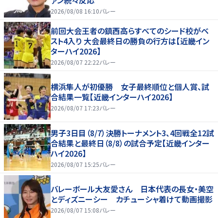
2026/08/08 16:10
バレー
前回大会王者の鎮西高らすべてのシード校がベ
スト4入り 大会最終日の勝負の行方は【近畿イン
ターハイ2026】
2026/08/07 22:22
バレー
横浜隼人が初優勝 女子最終順位と個人賞、試
合結果一覧【近畿インターハイ2026】
2026/08/07 17:23
バレー
男子3日目（8/7）決勝トーナメント3、4回戦全12試
合結果と最終日（8/8）の試合予定【近畿インター
ハイ2026】
2026/08/07 15:25
バレー
バレーボール大友愛さん 日本代表の長女・美空
とディズニーシー カチューシャ着けて動画撮影
2026/08/07 15:08
バレー