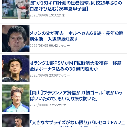
腕"が151キロ計測の圧巻投球、同校29年ぶりの
白星呼び込む【26年夏甲子園】
2026/08/08 19:32
野球
メッシの父が死去 ホルヘさん６８歳…長年の闘
病生活 入退院繰り返す
2026/08/09 00:42
サッカー
オランダ１部ＰＳＶがＭＦ佐野航大を獲得 移籍
金はボーナス込みの３０億円超えか
2026/08/08 23:08
サッカー
【岡山】ブラウンノア賢信がJ1初ゴール「敵がいっ
ぱいいたので、思い切り振り抜いた」
2026/08/08 22:55
サッカー
「大きなサプライズがない限り」バルセロナFWフェ