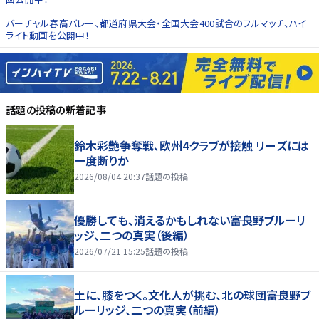
バーチャル春高バレー、都道府県大会・全国大会400試合のフルマッチ、ハイ
ライト動画を公開中！
話題の投稿
の新着記事
鈴木彩艶争奪戦、欧州4クラブが接触 リーズには
一度断りか
2026/08/04 20:37
話題の投稿
優勝しても、消えるかもしれない――富良野ブルーリ
ッジ、二つの真実（後編）
2026/07/21 15:25
話題の投稿
土に、膝をつく。文化人が挑む、北の球団――富良野ブ
ルーリッジ、二つの真実（前編）