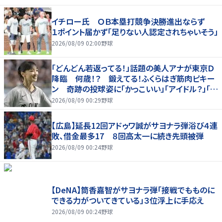
イチロー氏 ＯＢ本塁打競争決勝進出ならず
１ポイント届かず「足りない人認定されちゃいそう」
2026/08/09 02:00
野球
「どんどん若返ってる！」話題の美人アナが東京Ｄ
降臨 何歳！？ 鍛えてる！ふくらはぎ筋肉ピキー
ン 奇跡の投球姿に「かっこいい」「アイドル？」「女
神」
2026/08/09 00:29
野球
【広島】延長12回アドゥワ誠がサヨナラ弾浴び４連
敗、借金最多17 ８回高太一に続き先頭被弾
2026/08/09 00:24
野球
【DeNA】筒香嘉智がサヨナラ弾「接戦でもものに
できる力がついてきている」３位浮上に手応え
2026/08/09 00:24
野球