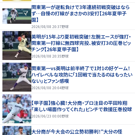
関東第一が逆転負けで3年連続初戦突破はなら
ず…自慢の打線がまさかの3安打【26年夏甲子
園】
2026/08/08 20:37
野球
英明が15年ぶり夏初戦突破！左腕エースが強打・
関東第一打線に無四球完投、被安打3の圧巻ピッ
チング【26年夏甲子園】
2026/08/08 20:35
野球
関東第一vs英明は前半終了で1対1の好ゲーム！
ハイレベルな攻防に「1回戦で当たるのはもったい
ない」とファン感嘆
2026/08/08 20:04
野球
【甲子園】強心臓！大分商・プロ注目の平田玲翔
「楽しい場面作ってくれた」ピンチで救援圧巻投球
2026/06/23 00:00
野球
大分商が今大会の公立勢初勝利！"大分の怪