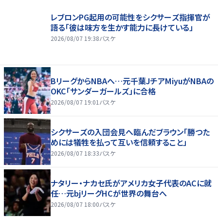
レブロンPG起用の可能性をシクサーズ指揮官が
語る「彼は味方を生かす能力に長けている」
2026/08/07 19:38
バスケ
BリーグからNBAへ…元千葉JチアMiyuがNBAの
OKC「サンダーガールズ」に合格
2026/08/07 19:01
バスケ
シクサーズの入団会見へ臨んだブラウン「勝つた
めには犠牲を払って互いを信頼すること」
2026/08/07 18:33
バスケ
ナタリー・ナカセ氏がアメリカ女子代表のACに就
任…元bjリーグHCが世界の舞台へ
2026/08/07 18:00
バスケ