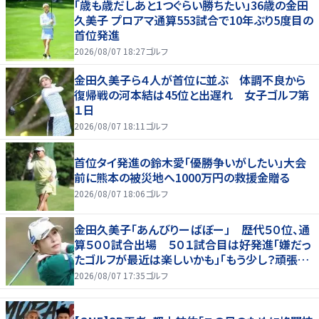
「歳も歳だしあと1つぐらい勝ちたい」36歳の金田
久美子 プロアマ通算553試合で10年ぶり5度目の
首位発進
2026/08/07 18:27
ゴルフ
金田久美子ら４人が首位に並ぶ 体調不良から
復帰戦の河本結は45位と出遅れ 女子ゴルフ第
１日
2026/08/07 18:11
ゴルフ
首位タイ発進の鈴木愛「優勝争いがしたい」大会
前に熊本の被災地へ1000万円の救援金贈る
2026/08/07 18:06
ゴルフ
金田久美子「あんびりーばぼー」 歴代５０位、通
算５００試合出場 ５０１試合目は好発進「嫌だっ
たゴルフが最近は楽しいかも」「もう少し？頑張り
たいな」
2026/08/07 17:35
ゴルフ