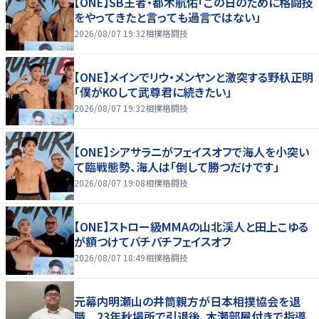
【ONE】SB王者・都木航佑「この日のために格闘技
をやってきたと言っても過言ではない」
2026/08/07 19:32
相撲格闘技
【ONE】メインでリウ・メンヤンと激突する野杁正明
「僕がKOして武尊君に続きたい」
2026/08/07 19:32
相撲格闘技
【ONE】シアサラニがフェイスオフで海人を小突い
て臨戦態勢、海人は「倒して勝つだけです」
2026/08/07 19:08
相撲格闘技
【ONE】ストロー級MMAの山北渓人と田上こゆる
が額つけてバチバチフェイスオフ
2026/08/07 18:49
相撲格闘技
元幕内明瀬山の井筒親方が日本相撲協会を退
職 23年秋場所で引退後、木瀬部屋付きで指導