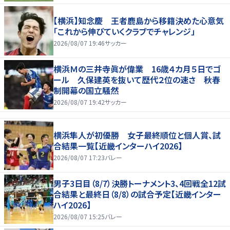
【横浜】知念慶 王者鹿島から移籍決めた心意気
「これから伸びていくクラブでチャレンジ」
2026/08/07 19:46
サッカー
横浜Ｍの三井寺眞が偉業 16歳４カ月５日でゴ
ール 久保建英を抜いて歴代２位の速さ 秋春
制開幕の国立騒然
2026/08/07 19:42
サッカー
横浜隼人が初優勝 女子最終順位と個人賞、試
合結果一覧【近畿インターハイ2026】
2026/08/07 17:23
バレー
男子3日目（8/7）決勝トーナメント3、4回戦全12試
合結果と最終日（8/8）の試合予定【近畿インター
ハイ2026】
2026/08/07 15:25
バレー