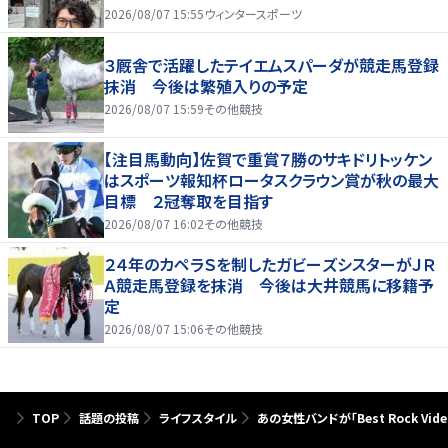
2026/08/07 15:55
ウィンタースポーツ
３厩舎で活躍したテイエムスパーダが競走馬登録
抹消 今後は繁殖入りの予定
2026/08/07 15:59
その他競技
【注目馬動向】佐賀で重賞７勝のサキドリトッケン
はスポーツ報知杯ロータスクラウン賞が秋の最大
目標 ２冠奪取を目指す
2026/08/07 16:02
その他競技
２４年のカペラＳを制したガビーズシスターがＪＲ
Ａ競走馬登録を抹消 今後は大井競馬に移籍予
定
2026/08/07 15:06
その他競技
TOP
話題の投稿
ライフスタイル
あの女性バンドが「Best Rock Vide