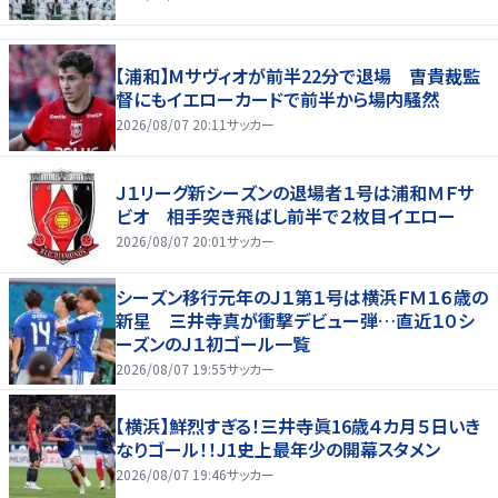
【浦和】Mサヴィオが前半22分で退場 曺貴裁監
督にもイエローカードで前半から場内騒然
2026/08/07 20:11
サッカー
Ｊ１リーグ新シーズンの退場者１号は浦和ＭＦサ
ビオ 相手突き飛ばし前半で２枚目イエロー
2026/08/07 20:01
サッカー
シーズン移行元年のＪ１第１号は横浜ＦＭ１６歳の
新星 三井寺真が衝撃デビュー弾…直近１０シ
ーズンのＪ１初ゴール一覧
2026/08/07 19:55
サッカー
【横浜】鮮烈すぎる！三井寺眞16歳４カ月５日いき
なりゴール！！J1史上最年少の開幕スタメン
2026/08/07 19:46
サッカー