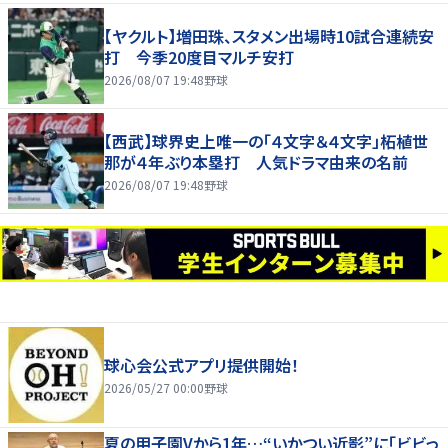
【ヤクルト】増田珠、スタメン出場時10試合連続安
打 今季20度目マルチ安打
2026/08/07 19:48
野球
【西武】球界史上唯一の「４文字＆４文字」柘植世
那が４年ぶり本塁打 人気ドラマ由来の名前
2026/08/07 19:48
野球
球心会公式アプリ提供開始！
2026/05/27 00:00
野球
夏の甲子園Vから1年…“いかつい近影”に「ビビっ