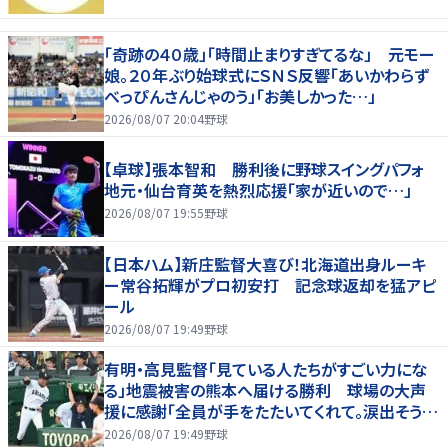
「奇跡の４０歳」「時間止まりすぎてるな」 元モー
娘。２０年ぶり始球式にＳＮＳ反響「あいかわらず
べっぴんさんじゃのう」「お美しかった…」
2026/08/07 20:04
野球
【卓球】張本智和 勝利後に野球スイングパフォ
地元・仙台育英を熱烈応援「家が近いので…」
2026/08/07 19:55
野球
【日本ハム】新庄監督大喜び！北海道出身ルーキ
ー常谷拓輝がプロ初安打 記念球返却を猛アピ
ール
2026/08/07 19:49
野球
有明・高見監督「見ている人たちがすごい力にな
る」地震被害の熊本へ届ける勝利 球場の大声
援に感謝「全員が手をたたいてくれて。涙出そう
に」
2026/08/07 19:49
野球