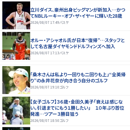
立川ダイス、豪州出身ビッグマンが新加入…かつ
てNBLルーキー・オブ・ザ・イヤーに輝いた28歳
2026/08/07 17:49
バスケ
オルー・アシャオル氏が日本“復帰”…スタッフと
して名古屋ダイヤモンドドルフィンズへ加入
2026/08/07 17:13
バスケ
「桑木さんは私より一回りも二回りも上」“全英帰
り”の永井花奈が向き合う自分のゴルフ
2026/08/07 19:10
ゴルフ
【女子ゴルフ】３６歳・金田久美子「衰えは感じな
い。引退までにもう１勝したい」 １０年ぶり首位
発進…ツアー３勝目狙う
2026/08/07 18:50
ゴルフ