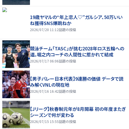
19歳ヤマルの“年上恋人♡”ガルシア、50万いい
ね獲得SNS爆跳ねか
2026/07/20 11:12
話題の投稿
競泳チーム「TASC」が挑む2028年ロス五輪への
道。堀之内コーチの人間性に惹かれて結成
2026/07/17 06:06
話題の投稿
【男子バレー日本代表】9連勝の価値 データで読
み解くVNLの現在地
2026/07/16 16:42
話題の投稿
【Jリーグ】秋春制元年が8月開幕 初の年度またぎ
シーズンで何が変わる
2026/07/15 15:55
話題の投稿