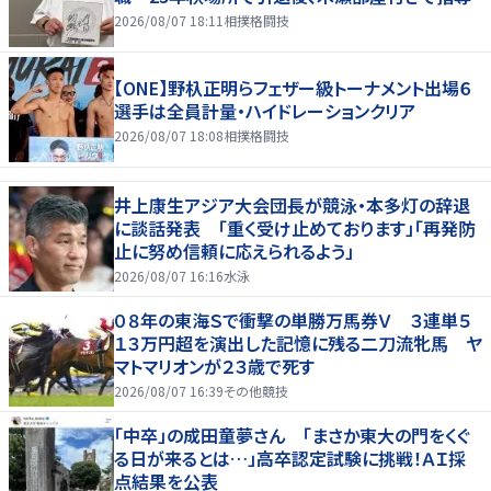
2026/08/07 18:11
相撲格闘技
【ONE】野杁正明らフェザー級トーナメント出場６
選手は全員計量・ハイドレーションクリア
2026/08/07 18:08
相撲格闘技
井上康生アジア大会団長が競泳・本多灯の辞退
に談話発表 「重く受け止めております」「再発防
止に努め信頼に応えられるよう」
2026/08/07 16:16
水泳
０８年の東海Ｓで衝撃の単勝万馬券Ｖ ３連単５
１３万円超を演出した記憶に残る二刀流牝馬 ヤ
マトマリオンが２３歳で死す
2026/08/07 16:39
その他競技
「中卒」の成田童夢さん 「まさか東大の門をくぐ
る日が来るとは…」高卒認定試験に挑戦！ＡＩ採
点結果を公表