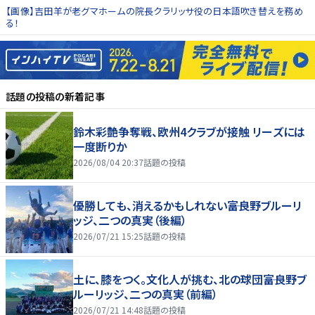
【画像】吉田羊が老グマホームの院長クラリッサ役の日本語吹き替えを務め
る！
話題の投稿
の新着記事
鈴木彩艶争奪戦、欧州4クラブが接触 リーズには
一度断りか
2026/08/04 20:37
話題の投稿
優勝しても、消えるかもしれない――富良野ブルーリ
ッジ、二つの真実（後編）
2026/07/21 15:25
話題の投稿
土に、膝をつく。文化人が挑む、北の球団――富良野ブ
ルーリッジ、二つの真実（前編）
2026/07/21 14:48
話題の投稿