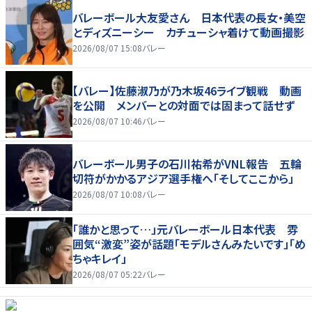
バレーボール大友愛さん 日本代表の長女・美空
とディズニーシー カチューシャ着けて動画撮影
2026/08/07 15:08
バレー
【バレー】佐藤淑乃が乃木坂46ライブ観戦 動画
を公開 メンバーとの対面では固まって話せず
2026/08/07 10:46
バレー
バレーボール男子の石川祐希がVNL報告 五輪
切符がかかるアジア選手権へ「そしてここから」
2026/08/07 10:08
バレー
「誰かと思って…」元バレーボール日本代表 雰
囲気“激変”姿が話題「モデルさんみたいです」「め
ちゃキレイ」
2026/08/07 05:22
バレー