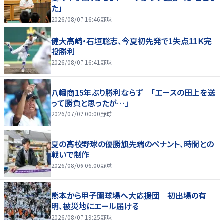
た」
2026/08/07 16:46
野球
健大高崎・石垣聡志、今夏初先発で1失点11Ｋ完
投勝利
2026/08/07 16:41
野球
八幡商15年ぶり勝利ならず 「エースの田上を送
って勝負と思ったが…」
2026/07/02 00:00
野球
夏の高校野球の優勝旗先端のペナント、時間との
戦いで制作
2026/08/06 06:00
野球
熊本から甲子園球場へ大応援団 初出場の有
明、被災地にエール届ける
2026/08/07 19:25
野球