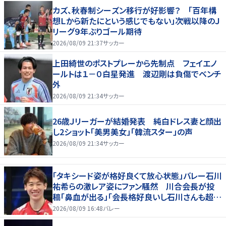
カズ、秋春制シーズン移行が好影響？ 「百年構
想Ｌから新たにという感じでもない」次戦以降のＪ
リーグ９年ぶりゴール期待
2026/08/09 21:37
サッカー
上田綺世のポストプレーから先制点 フェイエノ
ールトは１－０白星発進 渡辺剛は負傷でベンチ
外
2026/08/09 21:34
サッカー
26歳Ｊリーガーが結婚発表 純白ドレス妻と顔出
し2ショット「美男美女」「韓流スター」の声
2026/08/09 21:34
サッカー
「タキシード姿が格好良くて放心状態」バレー石川
祐希らの激レア姿にファン騒然 川合会長が投
稿「鼻血が出る」「会長格好良いし石川さんも超格
好いい」
2026/08/09 16:48
バレー