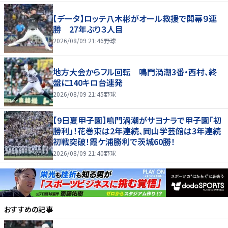
【データ】ロッテ八木彬がオール救援で開幕９連
勝 27年ぶり３人目
2026/08/09 21:46
野球
地方大会からフル回転 鳴門渦潮3番・西村、終
盤に140キロ台連発
2026/08/09 21:45
野球
【9日夏甲子園】鳴門渦潮がサヨナラで甲子園「初
勝利」！花巻東は2年連続、岡山学芸館は3年連続
初戦突破！霞ケ浦勝利で茨城60勝！
2026/08/09 21:40
野球
おすすめの記事