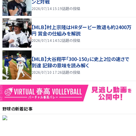
ンと対戦
2026/07/14 15:19
話題の投稿
【MLB】村上宗隆はHRダービー敗退も約2400万
円 賞金の仕組みを解説
2026/07/14 14:52
話題の投稿
【MLB】大谷翔平「300-150」に史上2位の速さで
到達 記録の意味を読み解く
2026/07/10 17:26
話題の投稿
野球
の新着記事