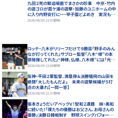
九回２死の緊迫場面でまさかの珍事 中京・竹内
の遊ゴロが霞ケ浦の遊撃・加藤のユニホームの中
に入り内野安打に・・・甲子園どよめき 実況も驚
き「おっと！」
2026/08/09 22:03
野球
ロッテ・八木がリリーフだけで９勝目「野手のみん
なが打ってくれた」サブロー監督「八木“様”の本
領発揮してれた」“神様、仏様、八木様”には「光栄
です」
2026/08/09 22:00
野球
阪神・平田２軍監督、満塁弾＆決勝犠飛の山田を
絶賛「大したもんだよ」 未来の遊撃候補が５打
点の大暴れ【一問一答】
2026/08/09 21:57
野球
張本きょうだいアベックＶ！智和２連覇 妹・美和
に続いた！「僕たちの優勝はお父さん、お母さんの
優勝」決勝日韓戦制す 野球スイングパフォーマ