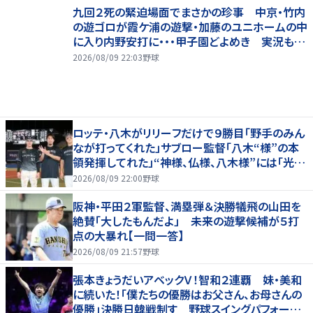
九回２死の緊迫場面でまさかの珍事 中京・竹内
の遊ゴロが霞ケ浦の遊撃・加藤のユニホームの中
に入り内野安打に・・・甲子園どよめき 実況も驚
き「おっと！」
2026/08/09 22:03
野球
ロッテ・八木がリリーフだけで９勝目「野手のみん
なが打ってくれた」サブロー監督「八木“様”の本
領発揮してれた」“神様、仏様、八木様”には「光栄
です」
2026/08/09 22:00
野球
阪神・平田２軍監督、満塁弾＆決勝犠飛の山田を
絶賛「大したもんだよ」 未来の遊撃候補が５打
点の大暴れ【一問一答】
2026/08/09 21:57
野球
張本きょうだいアベックＶ！智和２連覇 妹・美和
に続いた！「僕たちの優勝はお父さん、お母さんの
優勝」決勝日韓戦制す 野球スイングパフォーマ