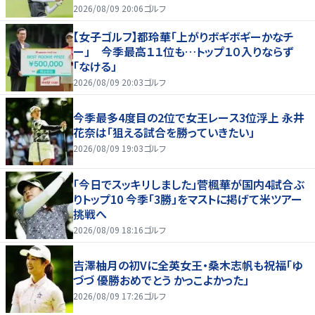
2026/08/09 20:06
ゴルフ
【女子ゴルフ】都玲華「上がりボギボギーかなチ
ー」 今季最高１１位も…トップ１０入りならず
「なける」
2026/08/09 20:03
ゴルフ
今季最多4度目の2位で女王レース3位浮上 永井
花奈は「狙える試合を勝っていきたい」
2026/08/09 19:03
ゴルフ
「今日でスッキリしました」菅楓華が国内4試合ぶ
りトップ10 今季「3勝」をマストに掲げて米ツアー
挑戦へ
2026/08/09 18:16
ゴルフ
吉澤柚月の初Vに全英女王・桑木志帆も祝福「ゆ
づづ 優勝おめでとう かっこよかった」
2026/08/09 17:26
ゴルフ