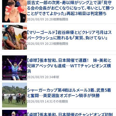
辰吉丈一郎の次男・寿以輝がリング上で涙「見守
る会の会長がお亡くなりになって、弔いとして勝つ
ことができてよかった」再起３戦目は判定勝ち
2026/08/09 20:28
相撲格闘技
【マリーゴールド】岩谷麻優とビクトリア弓月はス
パークラッシュに敗れるも「実質、負けてない」
2026/08/09 20:23
相撲格闘技
【卓球】張本智和、日本開催で連覇！ 妹・美和と
兄妹アベックＶも達成…ＷＴＴチャンピオンズ横
浜
2026/08/09 20:34
卓球
シャーガーカップ第4戦はルメール3着、武豊5着
と奮闘…英愛選抜オズボーン騎手が快勝
2026/08/09 14:31
その他競技
【卓球】張本美和、日本開催のチャンピオンズ初制