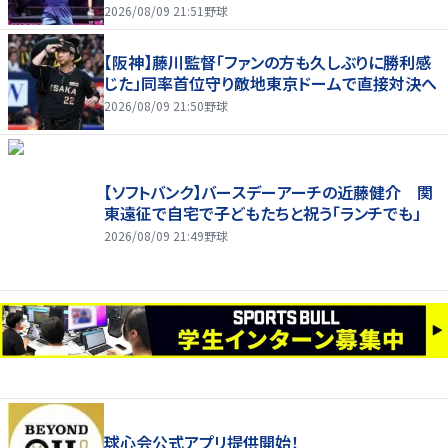
ンスで歓喜爆発 本音もちらり「妹が先に決めて
2026/08/09 21:51
野球
緊張した」
【阪神】藤川監督「ファンの方も久しぶりに勝利感
じた」同率首位守り敵地東京ドームで直接対決へ
2026/08/09 21:50
野球
【ソフトバンク】バースデーアーチの近藤健介 関
東遠征で自宅で子どもたちと祝う「ランチでも」
2026/08/09 21:49
野球
球心会公式アプリ提供開始！