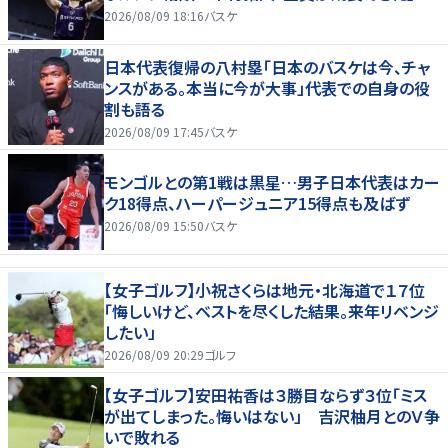
2026/08/09 18:16
バスケ
日本代表復帰の八村塁「日本のバスケは今、チャ
ンスがある。本当に今が大事」代表での自身の役
割も語る
2026/08/09 17:45
バスケ
モンゴルとの第1戦は黒星…男子日本代表はカー
ク18得点、ハーパージュニア15得点も及ばず
2026/08/09 15:50
バスケ
【女子ゴルフ】小祝さくらは地元・北海道で１７位
「悔しいけど、ベストを尽くした結果。来年リベンジ
したい」
2026/08/09 20:29
ゴルフ
【女子ゴルフ】安田祐香は３勝目ならず３位「ミス
が出てしまった。悔いはない」 吉沢柚月とのＶ争
いで敗れる