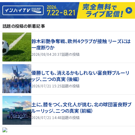
話題の投稿
の新着記事
鈴木彩艶争奪戦、欧州4クラブが接触 リーズには
一度断りか
2026/08/04 20:37
話題の投稿
優勝しても、消えるかもしれない――富良野ブルーリ
ッジ、二つの真実（後編）
2026/07/21 15:25
話題の投稿
土に、膝をつく。文化人が挑む、北の球団――富良野ブ
ルーリッジ、二つの真実（前編）
2026/07/21 14:48
話題の投稿