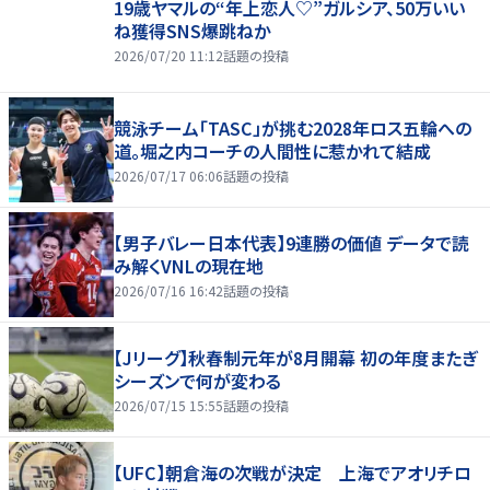
19歳ヤマルの“年上恋人♡”ガルシア、50万いい
ね獲得SNS爆跳ねか
2026/07/20 11:12
話題の投稿
競泳チーム「TASC」が挑む2028年ロス五輪への
道。堀之内コーチの人間性に惹かれて結成
2026/07/17 06:06
話題の投稿
【男子バレー日本代表】9連勝の価値 データで読
み解くVNLの現在地
2026/07/16 16:42
話題の投稿
【Jリーグ】秋春制元年が8月開幕 初の年度またぎ
シーズンで何が変わる
2026/07/15 15:55
話題の投稿
【UFC】朝倉海の次戦が決定 上海でアオリチロ