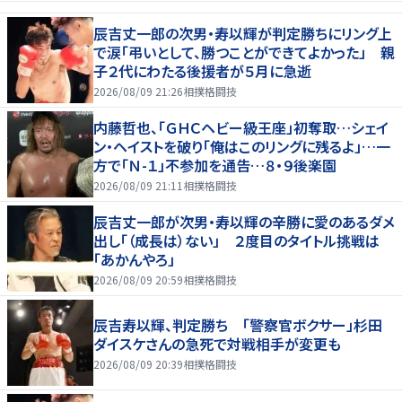
辰吉丈一郎の次男・寿以輝が判定勝ちにリング上
で涙「弔いとして、勝つことができてよかった」 親
子２代にわたる後援者が５月に急逝
2026/08/09 21:26
相撲格闘技
内藤哲也、「ＧＨＣヘビー級王座」初奪取…シェイ
ン・ヘイストを破り「俺はこのリングに残るよ」…一
方で「Ｎ-１」不参加を通告…８・９後楽園
2026/08/09 21:11
相撲格闘技
辰吉丈一郎が次男・寿以輝の辛勝に愛のあるダメ
出し「（成長は）ない」 ２度目のタイトル挑戦は
「あかんやろ」
2026/08/09 20:59
相撲格闘技
辰吉寿以輝、判定勝ち 「警察官ボクサー」杉田
ダイスケさんの急死で対戦相手が変更も
2026/08/09 20:39
相撲格闘技