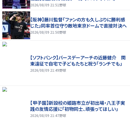
ンスで歓喜爆発 本音もちらり「妹が先に決めて
2026/08/09 21:51
野球
緊張した」
【阪神】藤川監督「ファンの方も久しぶりに勝利感
じた」同率首位守り敵地東京ドームで直接対決へ
2026/08/09 21:50
野球
【ソフトバンク】バースデーアーチの近藤健介 関
東遠征で自宅で子どもたちと祝う「ランチでも」
2026/08/09 21:49
野球
【甲子園】新設校の姫路市立が初出場・八王子実
践の友情応援に「初物同士、頑張ってほしい」
2026/08/09 21:47
野球