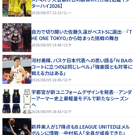
ターハイ2026】
2026/08/07 22:22
バレー
自力で切り開いた佐藤久遠がベスト5に選出…『T
HE ONE TOKYO』から始まった挑戦の舞台
2026/08/09 19:46
バスケ
河村勇輝、バスケ日本代表への思い語る「ＮＢＡの
コートに立つのは同じレベル」「強豪国とも対等に
戦える力はある」
2026/08/09 18:45
バスケ
宇都宮が新ユニフォームデザインを発表…アンダ
ーアーマー史上最軽量モデルで新たなシーズン
へ
2026/08/09 18:43
バスケ
新井楽人が17得点もB.LEAGUE UNITEDはメル
ボルンに惜敗…中村拓人「全員が成長できた」