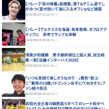
【バレー】「目の保養」高橋藍、黒Ｔ＆デニム姿でし
がみつく愛犬抱いて海に入るオフショなど披露
2026/08/09 12:12
バレー
【バレー】アルテミス北海道・鳥本香琳、オフはアク
ティブに 余市でサップも体験
2026/08/09 06:00
バレー
清風が初優勝 男子最終順位と個人賞、試合結
果一覧【近畿インターハイ2026】
2026/08/08 18:01
バレー
「いつも笑顔で楽しそうなので…」黄色“新ユ
ニ”着用の19歳バドミントン女子に「CMきそう」フ
ァン続々反応
2026/08/08 16:10
バレー
前回大会王者の鎮西高らすべてのシード校がベ
スト4入り 大会最終日の勝負の行方は【近畿イン