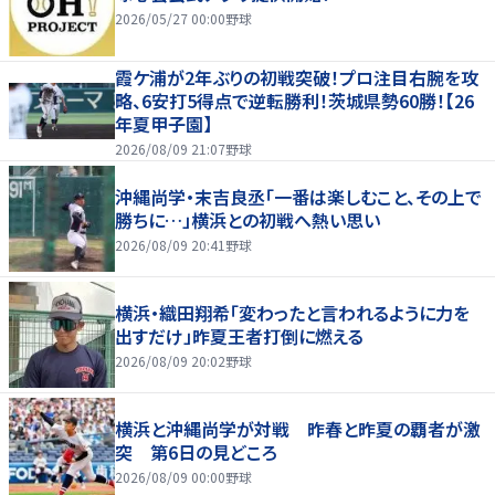
2026/05/27 00:00
野球
霞ケ浦が2年ぶりの初戦突破！プロ注目右腕を攻
略、6安打5得点で逆転勝利！茨城県勢60勝！【26
年夏甲子園】
2026/08/09 21:07
野球
沖縄尚学・末吉良丞「一番は楽しむこと、その上で
勝ちに…」横浜との初戦へ熱い思い
2026/08/09 20:41
野球
横浜・織田翔希「変わったと言われるように力を
出すだけ」昨夏王者打倒に燃える
2026/08/09 20:02
野球
横浜と沖縄尚学が対戦 昨春と昨夏の覇者が激
突 第6日の見どころ
2026/08/09 00:00
野球