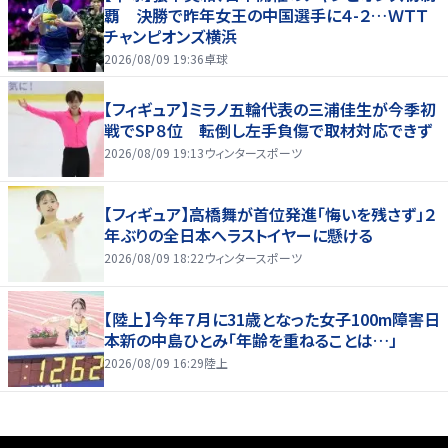
覇 決勝で昨年女王の中国選手に４-２…ＷＴＴ
チャンピオンズ横浜
2026/08/09 19:36
卓球
【フィギュア】ミラノ五輪代表の三浦佳生が今季初
戦でSP８位 転倒し左手負傷で取材対応できず
2026/08/09 19:13
ウィンタースポーツ
【フィギュア】高橋舞が首位発進「悔いを残さず」２
年ぶりの全日本へラストイヤーに懸ける
2026/08/09 18:22
ウィンタースポーツ
【陸上】今年７月に31歳となった女子100m障害日
本新の中島ひとみ「年齢を重ねることは…」
2026/08/09 16:29
陸上