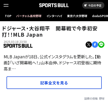
今日の予定
TOP
バーチャル高校野球
インターハイ
東京六大学野球
dodaSPO
（新しいタブ
ドジャース・大谷翔平 開幕戦で今季初安
打！！MLB Japan
2025.03.18 23:50
MLB Japanが18日、公式インスタグラムを更新した。【動
画】「いざ開幕戦へ！」山本由伸、ドジャース初登板に期待
高ま…
記事全文を見る
話題の投稿
野球