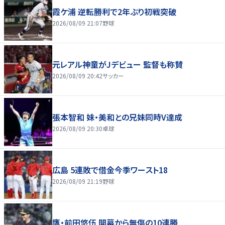
霞ケ浦 逆転勝利で2年ぶり初戦突破
2026/08/09 21:07
野球
元レアル神童がJデビュー 監督も称賛
2026/08/09 20:42
サッカー
張本智和 妹・美和との兄妹同時V達成
2026/08/09 20:30
卓球
広島 5連敗で借金今季ワースト18
2026/08/09 21:19
野球
鷹・前田悠伍 開幕から無傷の10連勝