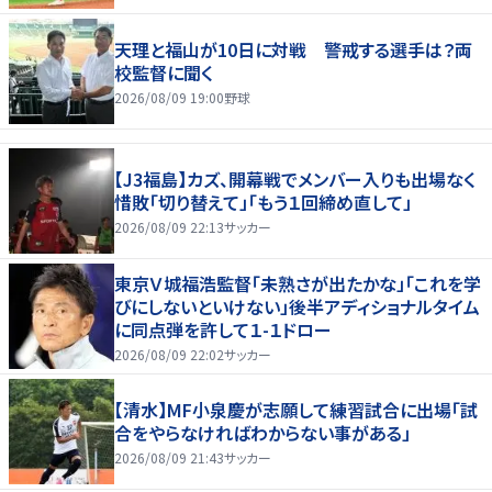
天理と福山が10日に対戦 警戒する選手は？両
校監督に聞く
2026/08/09 19:00
野球
【J3福島】カズ、開幕戦でメンバー入りも出場なく
惜敗「切り替えて」「もう１回締め直して」
2026/08/09 22:13
サッカー
東京Ｖ城福浩監督「未熟さが出たかな」「これを学
びにしないといけない」後半アディショナルタイム
に同点弾を許して１-１ドロー
2026/08/09 22:02
サッカー
【清水】MF小泉慶が志願して練習試合に出場「試
合をやらなければわからない事がある」
2026/08/09 21:43
サッカー