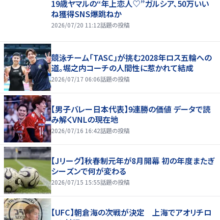
19歳ヤマルの“年上恋人♡”ガルシア、50万いい
ね獲得SNS爆跳ねか
2026/07/20 11:12
話題の投稿
競泳チーム「TASC」が挑む2028年ロス五輪への
道。堀之内コーチの人間性に惹かれて結成
2026/07/17 06:06
話題の投稿
【男子バレー日本代表】9連勝の価値 データで読
み解くVNLの現在地
2026/07/16 16:42
話題の投稿
【Jリーグ】秋春制元年が8月開幕 初の年度またぎ
シーズンで何が変わる
2026/07/15 15:55
話題の投稿
【UFC】朝倉海の次戦が決定 上海でアオリチロ