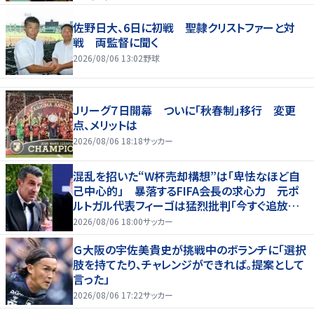
佐野日大、6日に初戦 聖隷クリストファーと対
戦 両監督に聞く
2026/08/06 13:02
野球
Ｊリーグ７日開幕 ついに「秋春制」移行 変更
点、メリットは
2026/08/06 18:18
サッカー
混乱を招いた“W杯売却構想”は「卑怯なほど自
己中心的」 暴落するFIFA会長の求心力 元ポ
ルトガル代表フィーゴは猛烈批判「今すぐ追放す
べきだ」
2026/08/06 18:00
サッカー
Ｇ大阪の宇佐美貴史が挑戦中のボランチに「選択
肢を持てたり、チャレンジができれば。提案として
言った」
2026/08/06 17:22
サッカー