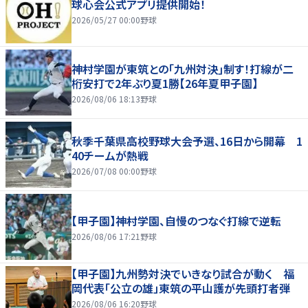
球心会公式アプリ提供開始！
2026/05/27 00:00
野球
神村学園が東筑との｢九州対決｣制す！打線が二
桁安打で2年ぶり夏1勝【26年夏甲子園】
2026/08/06 18:13
野球
秋季千葉県高校野球大会予選、16日から開幕 1
40チームが熱戦
2026/07/08 00:00
野球
【甲子園】神村学園、自慢のつなぐ打線で逆転
2026/08/06 17:21
野球
【甲子園】九州勢対決でいきなり試合が動く 福
岡代表「公立の雄」東筑の平山護が先頭打者弾
2026/08/06 16:20
野球