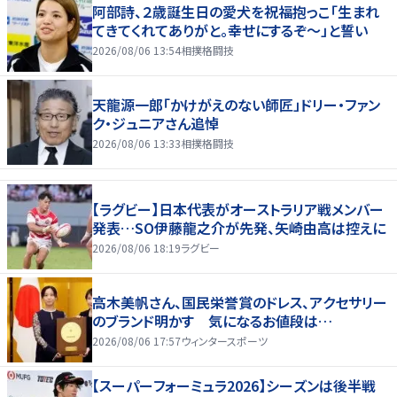
阿部詩、２歳誕生日の愛犬を祝福抱っこ「生まれ
てきてくれてありがと。幸せにするぞ～」と誓い
2026/08/06 13:54
相撲格闘技
天龍源一郎「かけがえのない師匠」ドリー・ファン
ク・ジュニアさん追悼
2026/08/06 13:33
相撲格闘技
【ラグビー】日本代表がオーストラリア戦メンバー
発表…SO伊藤龍之介が先発、矢崎由高は控えに
2026/08/06 18:19
ラグビー
高木美帆さん、国民栄誉賞のドレス、アクセサリー
のブランド明かす 気になるお値段は…
2026/08/06 17:57
ウィンタースポーツ
【スーパーフォーミュラ2026】シーズンは後半戦