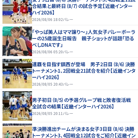
合結果と最終日（8/7）の試合予定【近畿インター
ハイ2026】
2026/08/06 18:02
バレー
「やっぱ美人はママ譲り～」人気女子バレーボーラ
ーの25歳誕生日報告 親子ショットが話題「恐る
べしDNAです」
2026/08/06 05:20
バレー
連覇を目指す鎮西が登場 男子2日目（8/6）決勝
トーナメント1、2回戦全21試合を紹介【近畿インタ
ーハイ2026】
2026/08/05 20:43
バレー
男子初日（8/5）の予選グループ戦と敗者復活戦
全試合の結果【近畿インターハイ2026】
2026/08/05 20:11
バレー
準決勝進出チームが決まる女子3日目（8/6）決勝
トーナメント3、4回戦全12試合をご紹介【近畿イン