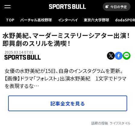
今日の予定
TOP
バーチャル高校野球
インターハイ
東京六大学野球
dodaSPO
（新しいタブ
水野美紀、マーダーミステリーシアター出演！
即興劇のスリルを満喫！
2025.03.14 07:01
女優の水野美紀が15日、自身のインスタグラムを更新。
【画像】ドラマ「フォレスト」出演水野美紀 1文字でドラマ
を表現するな…
記事全文を見る
話題の投稿
ライフスタイル