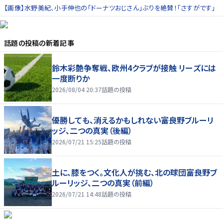
【画像】水野美紀、小手伸也の「ドーナツおじさん」ぶりを絶賛！「さすがです」
話題の投稿
の新着記事
鈴木彩艶争奪戦、欧州4クラブが接触 リーズには
一度断りか
2026/08/04 20:37
話題の投稿
優勝しても、消えるかもしれない――富良野ブルーリ
ッジ、二つの真実（後編）
2026/07/21 15:25
話題の投稿
土に、膝をつく。文化人が挑む、北の球団――富良野ブ
ルーリッジ、二つの真実（前編）
2026/07/21 14:48
話題の投稿