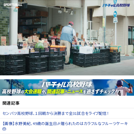
関連記事
センバツ高校野球、１回戦から決勝まで全31試合をライブ配信！
【画像】水野美紀、49歳の誕生日🎉贈られたのはカラフルなフルーツケーキ
🎂