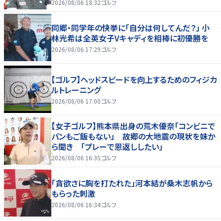
2026/08/06 18:32
ゴルフ
同郷・同学年の快挙に「自分は何してんだ？」 小
林光希は全英女子Vキャディを相棒に初優勝を
2026/08/06 17:29
ゴルフ
【ゴルフ】ヘッドスピードを向上するためのフィジカ
ルトレーニング
2026/08/06 17:00
ゴルフ
【女子ゴルフ】熊本県出身の荒木優奈「コンビニで
パンもご飯もない」 故郷の大地震の現状を妹か
ら聞き 「プレーで恩返ししたい」
2026/08/06 16:35
ゴルフ
「貪欲さに胸を打たれた」河本結が桑木志帆から
もらった刺激
2026/08/06 16:34
ゴルフ