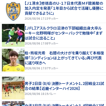
【Ｊ１清水】修徳高のＵ-１７日本代表ＭＦ舘美駿の
加入内定を発表「１年目から試合で活躍し優勝に
貢献できるように」
2026/08/06 17:15
サッカー
【ＪＦＬ】アスルクラロ沼津の下部組織出身大卒ル
ーキー北野明暉がセンターバックで勉強中「まず
は試合に出ること」
2026/08/06 17:08
サッカー
柏・熊坂光希 右膝の大けがを乗り越えて本格復
帰「コンディションは上がってきている」再び代表
に返り咲きへ
2026/08/06 17:07
サッカー
男子2日目（8/6）決勝トーナメント1、2回戦全21試
合の結果【近畿インターハイ2026】
2026/08/06 18:19
バレー
女子3日目（8/6）決勝トーナメント3、4回戦全12試