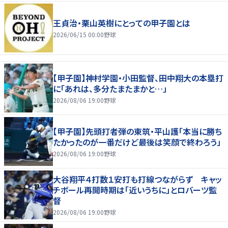
王貞治・栗山英樹にとっての甲子園とは
2026/06/15 00:00
野球
【甲子園】神村学園・小田監督、田中翔大の本塁打
に「あれは、多分たまたまかと…」
2026/08/06 19:00
野球
【甲子園】先頭打者弾の東筑・平山護「本当に勝ち
たかったのが一番だけど最後は笑顔で終わろう」
2026/08/06 19:00
野球
大谷翔平４打数１安打も打線つながらず キャッ
チボール再開時期は「近いうちに」とロバーツ監
督
2026/08/06 19:00
野球