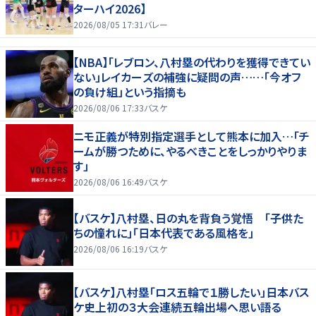
ターハイ2026】
2026/08/05 17:31
バレー
【NBA】「レブロン、八村塁の代わりを獲得できてい
ない」レイカーズの補強に疑問の声……「今オフ
の負け組」という指摘も
2026/08/06 17:33
バスケ
ニモ正義が特別指定選手として熊本に加入…「チ
ームが勝つために、やるべきことをしっかりやりま
す」
2026/08/06 16:49
バスケ
【バスケ】八村塁、日の丸を背負う覚悟 「子供た
ちの憧れに」「日本代表である風格を」
2026/08/06 16:19
バスケ
【バスケ】八村塁「ロス五輪で１勝したい」日本バス
ケ史上初の３大会連続五輪出場へ思い語る