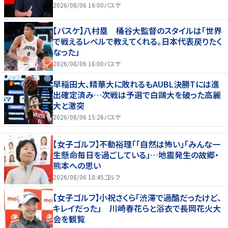
2026/08/06 16:00
バスケ
【バスケ】八村塁 桶谷大監督のスタイルは「世界
で戦えるレベルで教えてくれる。日本代表戻りたく
なった」
2026/08/06 16:00
バスケ
早稲田大、精華大に敗れるもAUBL決勝Tには進
出確定済み…次戦は予選で白鷗大を破った高麗
大と激突
2026/08/06 15:26
バスケ
【女子ゴルフ】不動裕理「「自然は怖い」「みんな一
生懸命毎日を過ごしている」…地震発生の故郷・
熊本への思い
2026/08/06 18:45
ゴルフ
【女子ゴルフ】小祝さくら「渋滞で過酷だったけど、
キレイだった」 川崎春花らと浴衣で長岡花火大
会を観覧