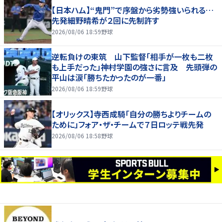
【日本ハム】“鬼門”で序盤から劣勢強いられる…
先発細野晴希が２回に先制許す
2026/08/06 18:59
野球
逆転負けの東筑 山下監督「相手が一枚も二枚
も上手だった」神村学園の強さに言及 先頭弾の
平山は涙「勝ちたかったのが一番」
2026/08/06 18:59
野球
【オリックス】寺西成騎「自分の勝ちよりチームの
ために」フォア・ザ・チームで７日ロッテ戦先発
2026/08/06 18:58
野球