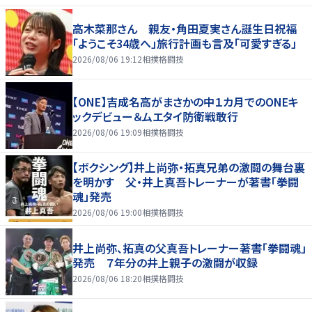
高木菜那さん 親友・角田夏実さん誕生日祝福
「ようこそ34歳へ」旅行計画も言及「可愛すぎる」
2026/08/06 19:12
相撲格闘技
【ONE】吉成名高がまさかの中１カ月でのONEキ
ックデビュー＆ムエタイ防衛戦敢行
2026/08/06 19:09
相撲格闘技
【ボクシング】井上尚弥・拓真兄弟の激闘の舞台裏
を明かす 父・井上真吾トレーナーが著書「拳闘
魂」発売
2026/08/06 19:00
相撲格闘技
井上尚弥、拓真の父真吾トレーナー著書「拳闘魂」
発売 ７年分の井上親子の激闘が収録
2026/08/06 18:20
相撲格闘技