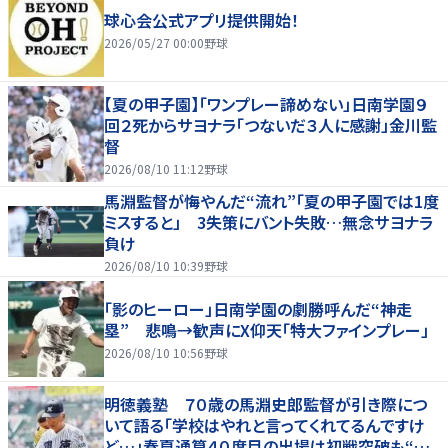
球心会公式アプリ提供開始！
2026/05/27 00:00
野球
【夏の甲子園】「ワンプレー諦めない」日南学園９
回２死からサヨナラ「つないだ３人に感謝」金川監
督
2026/08/10 11:12
野球
馬淵監督が悔やんだ“流れ”「夏の甲子園では1度
ミスすると」 3失策にバント失敗…無念サヨナラ
負け
2026/08/10 10:39
野球
「影のヒーロー」日南学園の劇勝呼んだ“神走
塁” 悲鳴→歓声にX仰天「特大ファインプレー」
2026/08/10 10:56
野球
明徳義塾 ７０歳の馬淵史郎監督が引き際につ
いて語る「学校はやれと言ってくれてるんですけ
ど…」春夏通算４０度目の出場は初戦突破も“馬