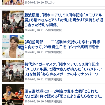
2026/08/10 10:55
ゴルフ
藤波辰爾、「猪木×アリ」５０周年記念「メモリアル
展」で猪木さんとアリ「友情」を明かす「気持ちが通
じ合った特別な関係」
2026/08/10 11:55
相撲格闘技
【柔道】阿部一二三「感謝の気持ちを忘れず目標
に向かって」29歳誕生日を白シャツ笑顔で報告
2026/08/10 11:12
相撲格闘技
初代タイガーマスク、「猪木×アリ」５０周年記念
「メモリアル展」で猪木さんが挑んだ「モハメド・ア
リ」を絶賛「あらゆるスポーツの中でナンバーワン
の存在」
2026/08/10 11:12
相撲格闘技
辰吉寿以輝に０－２判定の豊永太我「とられた
な」と潔く負け認める「思ったより当たらなかった」
2026/08/10 10:54
相撲格闘技