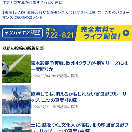
オアナの写真が素敵すぎると話題に
【画像】元AKB48 藤江れいながダンス大会にゲスト出演！選手たちのパフォー
マンスに感動のコメント
話題の投稿
の新着記事
鈴木彩艶争奪戦、欧州4クラブが接触 リーズには
一度断りか
2026/08/04 20:37
話題の投稿
優勝しても、消えるかもしれない――富良野ブルーリ
ッジ、二つの真実（後編）
2026/07/21 15:25
話題の投稿
土に、膝をつく。文化人が挑む、北の球団――富良野ブ
ルーリッジ、二つの真実（前編）