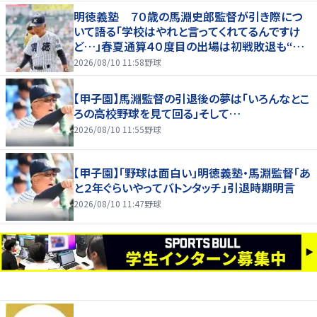
明徳義塾 ７０歳の馬淵史郎監督が引き際につ
いて語る「学校はやれと言ってくれてるんですけ
ど…」春夏通算４０度目の出場は初戦敗退も“馬
淵節”炸裂
2026/08/10 11:58
野球
【甲子園】馬淵監督の引退後の夢は「いろんなとこ
ろの高校野球を見て回る」そして…
2026/08/10 11:55
野球
【甲子園】「野球は面白い」明徳義塾・馬淵監督「あ
と２年ぐらいやってバトンタッチ」引退時期明言
2026/08/10 11:47
野球