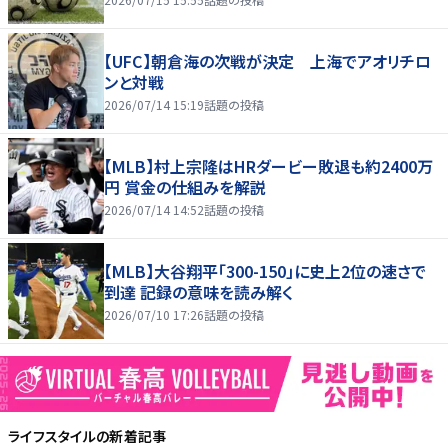
【UFC】朝倉海の次戦が決定 上海でアオリチロ
ンと対戦
2026/07/14 15:19
話題の投稿
【MLB】村上宗隆はHRダービー敗退も約2400万
円 賞金の仕組みを解説
2026/07/14 14:52
話題の投稿
【MLB】大谷翔平「300-150」に史上2位の速さで
到達 記録の意味を読み解く
2026/07/10 17:26
話題の投稿
ライフスタイル
の新着記事