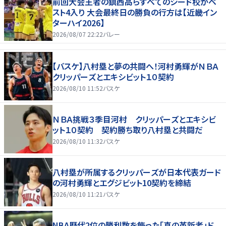
前回大会王者の鎮西高らすべてのシード校がベ
スト4入り 大会最終日の勝負の行方は【近畿イン
ターハイ2026】
2026/08/07 22:22
バレー
【バスケ】八村塁と夢の共闘へ！河村勇輝がＮＢＡ
クリッパーズとエキシビット１０契約
2026/08/10 11:52
バスケ
ＮＢＡ挑戦３季目河村 クリッパーズとエキシビ
ット１０契約 契約勝ち取り八村塁と共闘だ
2026/08/10 11:32
バスケ
八村塁が所属するクリッパーズが日本代表ガード
の河村勇輝とエグジビット10契約を締結
2026/08/10 11:21
バスケ
NBA歴代2位の勝利数を飾った「真の革新者」ド