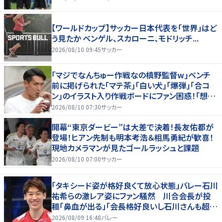
【ワールドカップ】サッカー日本代表を「世界」はど
う見たか ベンゲル、スカローニ、モドリッチ...
2026/08/10 09:45
サッカー
｢マジでなんちゅー作戦なの槙野監督w｣ベンチ
前に掲げられた｢マテ茶｣｢白い犬｣｢爆弾｣｢合コ
ン｣のイラスト入り作戦ボードにファン困惑！｢想像
よりデカくて吹いた｣
2026/08/10 07:30
サッカー
開幕“東京ダービー”は大差で決着！長友佑都が
登場！ヒアン先制も明本考浩＆相馬勇紀が歓喜！
現地カメラマンが見たゴールラッシュと課題
2026/08/10 07:00
サッカー
「タキシード姿が格好良くて放心状態」バレー石川
祐希らの激レア姿にファン騒然 川合会長が投
稿「鼻血が出る」「会長格好良いし石川さんも超格
好いい」
2026/08/09 16:48
バレー