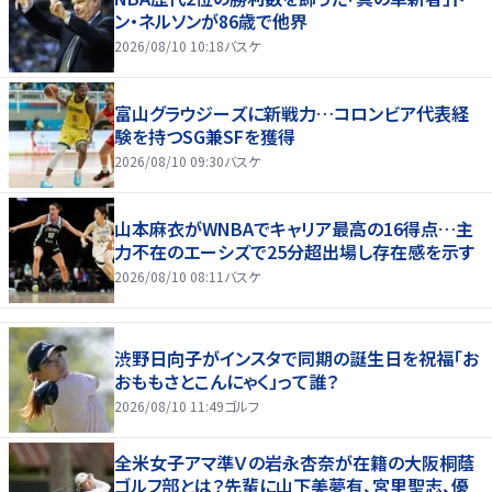
ン・ネルソンが86歳で他界
2026/08/10 10:18
バスケ
富山グラウジーズに新戦力…コロンビア代表経
験を持つSG兼SFを獲得
2026/08/10 09:30
バスケ
山本麻衣がWNBAでキャリア最高の16得点…主
力不在のエーシズで25分超出場し存在感を示す
2026/08/10 08:11
バスケ
渋野日向子がインスタで同期の誕生日を祝福「お
おももさとこんにゃく」って誰？
2026/08/10 11:49
ゴルフ
全米女子アマ準Ｖの岩永杏奈が在籍の大阪桐蔭
ゴルフ部とは？先輩に山下美夢有、宮里聖志、優