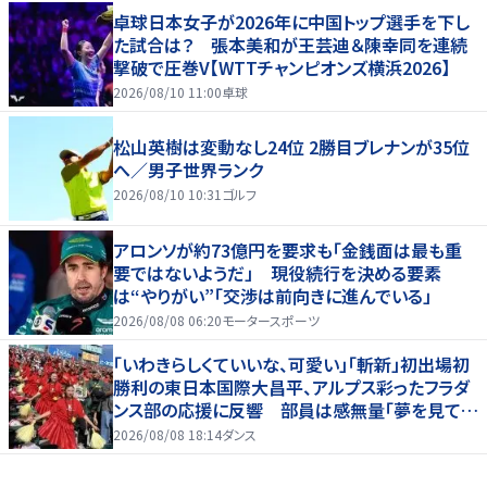
卓球日本女子が2026年に中国トップ選手を下し
た試合は？ 張本美和が王芸迪＆陳幸同を連続
撃破で圧巻V【WTTチャンピオンズ横浜2026】
2026/08/10 11:00
卓球
松山英樹は変動なし24位 2勝目ブレナンが35位
へ／男子世界ランク
2026/08/10 10:31
ゴルフ
アロンソが約73億円を要求も「金銭面は最も重
要ではないようだ」 現役続行を決める要素
は“やりがい”「交渉は前向きに進んでいる」
2026/08/08 06:20
モータースポーツ
「いわきらしくていいな、可愛い」「斬新」初出場初
勝利の東日本国際大昌平、アルプス彩ったフラダ
ンス部の応援に反響 部員は感無量「夢を見てい
るよう」
2026/08/08 18:14
ダンス