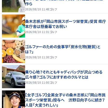
作ら
2026/08/10 11:48
ゴルフ
桑木志帆が「岡山市民スポーツ栄誉賞」受賞 県庁
本庁舎は懸垂幕でお祝い
2026/08/10 11:31
ゴルフ
ゴルファーのための食事学「炭水化物(糖質)と
は？」
2026/08/10 11:30
ゴルフ
乗り心地？それともキャディバッグが沢山つめる
広々感？ゴルフにおすすめのクルマとは
2026/08/10 11:00
ゴルフ
【女子ゴルフ】全英女子Ｖの桑木志帆に「岡山市民
スポーツ栄誉賞」授与へ 渋野日向子らに続き７
人目「大変うれしい」