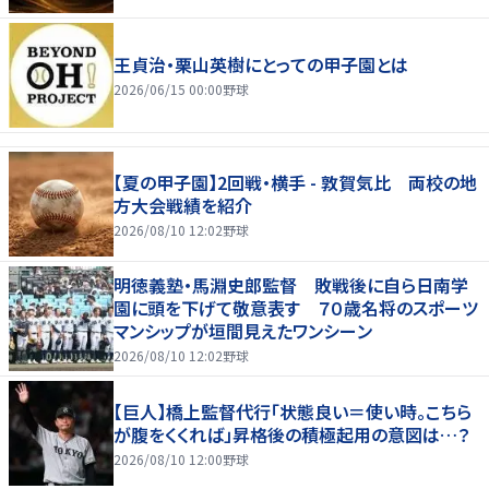
王貞治・栗山英樹にとっての甲子園とは
2026/06/15 00:00
野球
【夏の甲子園】2回戦・横手 - 敦賀気比 両校の地
方大会戦績を紹介
2026/08/10 12:02
野球
明徳義塾・馬淵史郎監督 敗戦後に自ら日南学
園に頭を下げて敬意表す ７０歳名将のスポーツ
マンシップが垣間見えたワンシーン
2026/08/10 12:02
野球
【巨人】橋上監督代行「状態良い＝使い時。こちら
が腹をくくれば」昇格後の積極起用の意図は…？
2026/08/10 12:00
野球