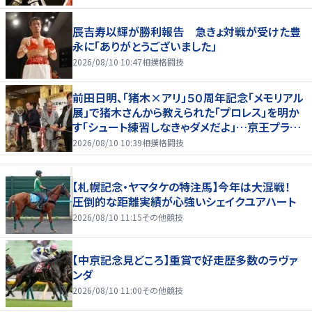
辰吉寿以輝が勝利報告 急きょ対戦が受けた豊
永に「ありがとうございました」
2026/08/10 10:47
相撲格闘技
前田日明、「猪木×アリ」５０周年記念「メモリアル
展」で猪木さんから教えられた「プロレス」を明か
す「シュート練習しなきゃダメだよ」…京王プラザ
ホテルで３１日まで
2026/08/10 10:39
相撲格闘技
【札幌記念・ヤマタケの特注馬】今年は大混戦！
圧倒的な距離実績が心強いシェイクユアハート
2026/08/10 11:15
その他競技
【中京記念見どころ】重賞で好走歴多数のラヴァ
ンダ
2026/08/10 11:00
その他競技