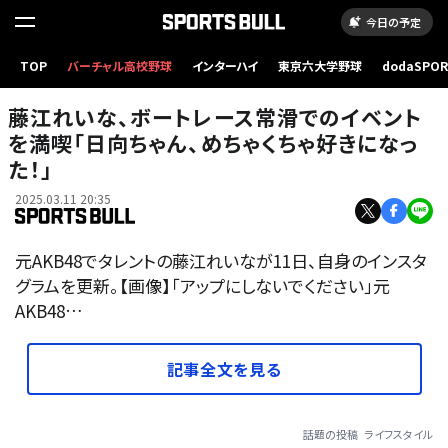
今日の予定
TOP
バーチャル高校野球
インターハイ
東京六大学野球
dodaSPO
（新しいタブ
藤江れいな、ボートレース常滑でのイベント
を満喫「日向ちゃん、めちゃくちゃ好きになっ
た！」
2025.03.11 20:35
元AKB48でタレントの藤江れいなが11日、自身のインスタ
グラムを更新。【画像】「アップにしないでください」元
AKB48…
記事全文を見る
話題の投稿
ライフスタイル