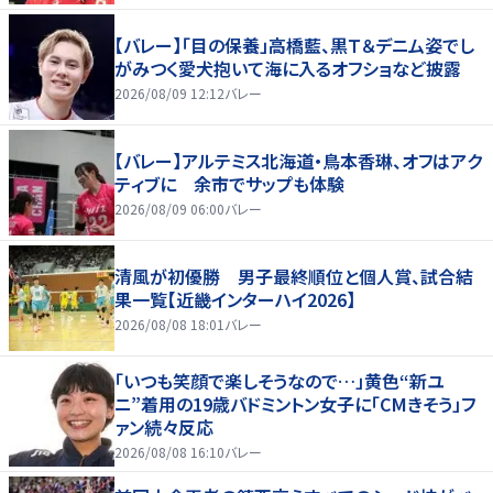
【バレー】「目の保養」高橋藍、黒Ｔ＆デニム姿でし
がみつく愛犬抱いて海に入るオフショなど披露
2026/08/09 12:12
バレー
【バレー】アルテミス北海道・鳥本香琳、オフはアク
ティブに 余市でサップも体験
2026/08/09 06:00
バレー
清風が初優勝 男子最終順位と個人賞、試合結
果一覧【近畿インターハイ2026】
2026/08/08 18:01
バレー
「いつも笑顔で楽しそうなので…」黄色“新ユ
ニ”着用の19歳バドミントン女子に「CMきそう」フ
ァン続々反応
2026/08/08 16:10
バレー