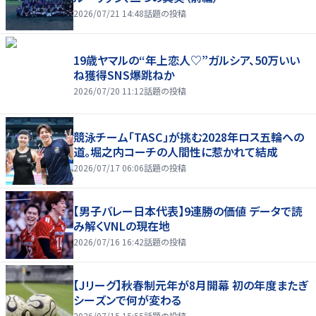
2026/07/21 14:48
話題の投稿
19歳ヤマルの“年上恋人♡”ガルシア、50万いい
ね獲得SNS爆跳ねか
2026/07/20 11:12
話題の投稿
競泳チーム「TASC」が挑む2028年ロス五輪への
道。堀之内コーチの人間性に惹かれて結成
2026/07/17 06:06
話題の投稿
【男子バレー日本代表】9連勝の価値 データで読
み解くVNLの現在地
2026/07/16 16:42
話題の投稿
【Jリーグ】秋春制元年が8月開幕 初の年度またぎ
シーズンで何が変わる
2026/07/15 15:55
話題の投稿