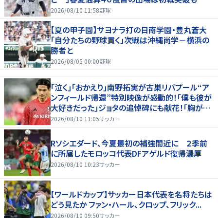
淵節”炸裂
2026/08/10 11:58
野球
【夏の甲子園】サヨナラ打の日南学園・豊丸蒼大
「自分たちの野球貫く」次戦は沖縄尚学－横浜の
勝者と
2026/08/05 00:00
野球
｢泣く｣｢おかえり｣南野拓実が古巣リバプール“ア
ンフィールド帰還”特別映像が感動的！｢僕も彼が
大好きだった｣ジョタの追悼碑にも献花！｢胸が熱
くなります…｣
2026/08/10 11:05
サッカー
Rソシエダード、今夏最初の補強間近に ２季前
に所属したモロッコ代表DFアゲルド復帰濃厚
2026/08/10 10:23
サッカー
【ワールドカップ】サッカー日本代表を名将たちは
どう見たか ファン・ハール、クロップ、フリック...
2026/08/10 09:50
サッカー