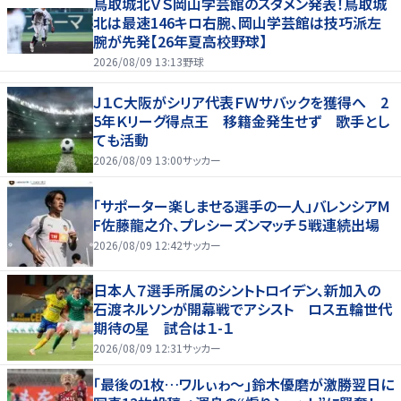
鳥取城北ＶＳ岡山学芸館のスタメン発表！鳥取城
北は最速146キロ右腕、岡山学芸館は技巧派左
腕が先発【26年夏高校野球】
2026/08/09 13:13
野球
Ｊ１Ｃ大阪がシリア代表ＦＷサバックを獲得へ 2
5年Ｋリーグ得点王 移籍金発生せず 歌手とし
ても活動
2026/08/09 13:00
サッカー
「サポーター楽しませる選手の一人」バレンシアM
F佐藤龍之介、プレシーズンマッチ５戦連続出場
2026/08/09 12:42
サッカー
日本人７選手所属のシントトロイデン、新加入の
石渡ネルソンが開幕戦でアシスト ロス五輪世代
期待の星 試合は１-１
2026/08/09 12:31
サッカー
｢最後の1枚…ワルぃゎ〜｣鈴木優磨が激勝翌日に