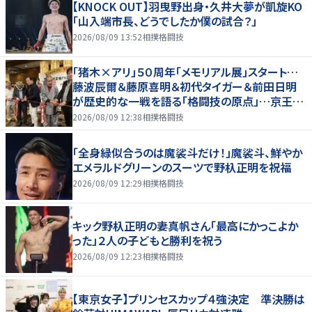
【KNOCK OUT】羽曳野出身・久井大夢が凱旋KO
「山入端市長、どうでしたか僕の試合？」
2026/08/09 13:52
相撲格闘技
「猪木×アリ」５０周年「メモリアル展」スタート…
藤波辰爾＆藤原喜明＆初代タイガー＆前田日明
が歴史的な一戦を語る「格闘技の原点」…京王プ
ラザホテルで３１日まで
2026/08/09 12:38
相撲格闘技
「全身緑似合うのは魔裟斗だけ！」魔裟斗、鮮やか
エメラルドグリーンのスーツで野杁正明を祝福
2026/08/09 12:29
相撲格闘技
キック野杁正明の妻真帆さん「最高にかっこよか
った」２人の子どもと勝利を祝う
2026/08/09 12:23
相撲格闘技
【東京女子】プリンセスカップ４強決定 準決勝は