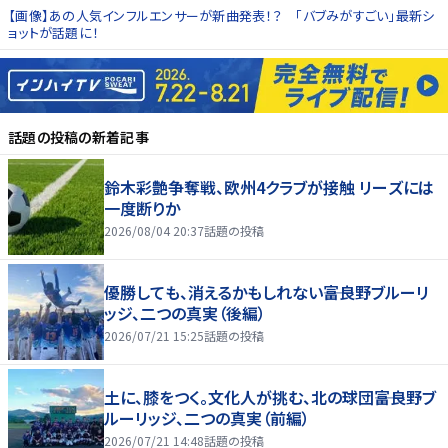
【画像】あの人気インフルエンサーが新曲発表！？ 「バブみがすごい」最新シ
ョットが話題に！
話題の投稿
の新着記事
鈴木彩艶争奪戦、欧州4クラブが接触 リーズには
一度断りか
2026/08/04 20:37
話題の投稿
優勝しても、消えるかもしれない――富良野ブルーリ
ッジ、二つの真実（後編）
2026/07/21 15:25
話題の投稿
土に、膝をつく。文化人が挑む、北の球団――富良野ブ
ルーリッジ、二つの真実（前編）
2026/07/21 14:48
話題の投稿