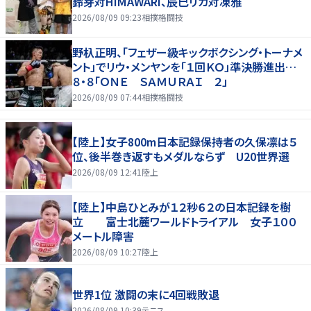
鈴芽対HIMAWARI、辰巳リカ対凍雅
2026/08/09 09:23
相撲格闘技
野杁正明、「フェザー級キックボクシング・トーナメ
ント」でリウ・メンヤンを「１回ＫＯ」準決勝進出…
８・８「ＯＮＥ ＳＡＭＵＲＡＩ ２」
2026/08/09 07:44
相撲格闘技
【陸上】女子800m日本記録保持者の久保凛は５
位、後半巻き返すもメダルならず U20世界選
2026/08/09 12:41
陸上
【陸上】中島ひとみが１２秒６２の日本記録を樹
立 富士北麓ワールドトライアル 女子１００
メートル障害
2026/08/09 10:27
陸上
世界1位 激闘の末に4回戦敗退
2026/08/09 10:39
テニス