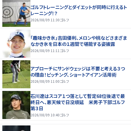
ゴルフトレーニングとダイエットが同時に行えるト
レーニング！？
2026/08/09 11:30
ゴルフ
「趣味かき氷」吉田優利、メロンや桃などさまざま
なかき氷を日本の１週間で堪能する姿披露
2026/08/09 11:11
ゴルフ
アプローチにサンドウェッジは不要と考える３つ
の理由！ピッチング、ショートアイアン活用術
2026/08/09 11:00
ゴルフ
石川遼はスコア１つ落として暫定68位後退で最
終日へ、悪天候で日没順延 米男子下部ゴルフ
第３日
2026/08/09 10:40
ゴルフ