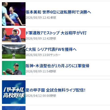
張本美和 世界6位に逆転勝利で決勝へ
2026/08/09 12:41
卓球
ド軍連敗7でストップ 大谷翔平がV打
2026/08/09 12:42
野球
C大阪 シリア代表FWを獲得へ
2026/08/09 13:00
サッカー
阪神・木浪聖也が1カ月ぶりに1軍復帰
2026/08/09 11:54
野球
夏の甲子園 全試合無料ライブ配信！
2026/04/12 00:00
野球