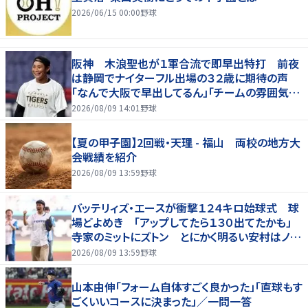
2026/06/15 00:00
野球
阪神 木浪聖也が１軍合流で即早出特打 前夜
は静岡でナイターフル出場の３２歳に期待の声
「なんで大阪で早出してるん」「チームの雰囲気が
変わる気が」
2026/08/09 14:01
野球
【夏の甲子園】2回戦・天理 - 福山 両校の地方大
会戦績を紹介
2026/08/09 13:59
野球
バッテリィズ・エースが衝撃１２４キロ始球式 球
場どよめき 「アップしてたら１３０出てたかも」
寺家のミットにズトン とにかく明るい安村はノー
バンならず
2026/08/09 13:59
野球
山本由伸「フォーム自体すごく良かった」「直球もす
ごくいいコースに決まった」／一問一答