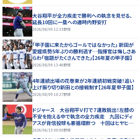
大谷翔平が全力疾走で勝利への執念を見せる、
延長10回に一塁への適時内野安打
2026/08/09 12:33
野球
「甲子園に来たからゴールではなかった」 新田が
愛媛県勢5年ぶりの勝利逃す…指揮官は悔しさあ
らわ「宿題がたくさんできた」【26年夏の甲子園】
2026/08/09 13:46
野球
4年連続出場の花巻東が2年連続初戦突破！追い
上げ振り切り新田との接戦制す【26年夏甲子園】
2026/08/09 10:27
野球
ドジャース 大谷翔平Ｖ打で７連敗脱出！左膝の
不安を抱える中で執念の全力疾走 九回にディ
アスが背信投球も悪循環断つ 十回はヒヤヒヤ
もリード守る
2026/06/19 00:00
野球