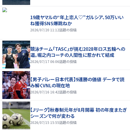
19歳ヤマルの“年上恋人♡”ガルシア、50万いい
ね獲得SNS爆跳ねか
2026/07/20 11:12
話題の投稿
競泳チーム「TASC」が挑む2028年ロス五輪への
道。堀之内コーチの人間性に惹かれて結成
2026/07/17 06:06
話題の投稿
【男子バレー日本代表】9連勝の価値 データで読
み解くVNLの現在地
2026/07/16 16:42
話題の投稿
【Jリーグ】秋春制元年が8月開幕 初の年度またぎ
シーズンで何が変わる
2026/07/15 15:55
話題の投稿