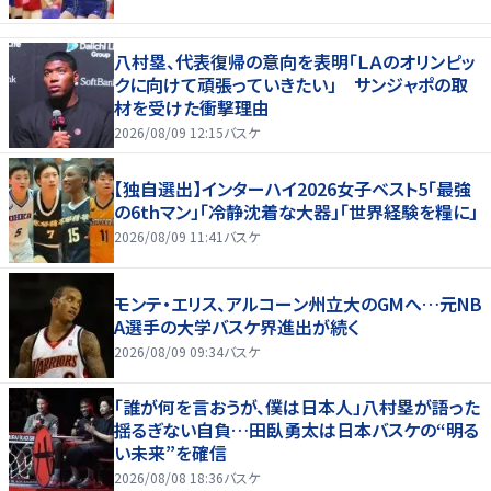
八村塁、代表復帰の意向を表明「ＬＡのオリンピッ
クに向けて頑張っていきたい」 サンジャポの取
材を受けた衝撃理由
2026/08/09 12:15
バスケ
【独自選出】インターハイ2026女子ベスト5「最強
の6thマン」「冷静沈着な大器」「世界経験を糧に」
2026/08/09 11:41
バスケ
モンテ・エリス、アルコーン州立大のGMへ…元NB
A選手の大学バスケ界進出が続く
2026/08/09 09:34
バスケ
「誰が何を言おうが、僕は日本人」八村塁が語った
揺るぎない自負…田臥勇太は日本バスケの“明る
い未来”を確信
2026/08/08 18:36
バスケ