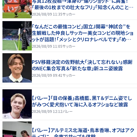
写真12枚投稿→渾身の“煽りショット”に興奮！
｢最後の1枚までの壮大なフリ｣｢知念くんのことど
んだけ好きなんよｗ｣
2026/08/09 11:35
サッカー
｢なんだこの最強コンビ｣国立J開幕“神試合”を
生観戦した仲良しサッカー美女コンビの現地ショ
ットが話題！｢メッシとクリロナレベルです｣｢めちゃ
くちゃ可愛い｣
2026/08/09 11:05
サッカー
PSV移籍決定の佐野航大「決して忘れない」感謝
のNEC集合写真＆「新たな章」新ユニ姿披露
2026/08/09 09:41
サッカー
【バレー】「目の保養」高橋藍、黒Ｔ＆デニム姿でし
がみつく愛犬抱いて海に入るオフショなど披露
2026/08/09 12:12
バレー
【バレー】アルテミス北海道・鳥本香琳、オフはアク
ティブに 余市でサップも体験