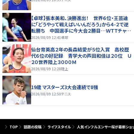
【卓球】張本美和、決勝進出！ 世界６位・王芸迪
に「どうやって戦えばいいんだろう」から４-２で逆
転勝ち 中国選手に今大会２勝目…ＷＴＴチャン
ピオンズ横浜
2026/08/09 12:41
卓球
仙台育英高２年の長森結愛が５位入賞 高校歴
代６位の好記録 青学大の芦田和佳は２０位 Ｕ
２０世界陸上３０００Ｍ
2026/08/09 12:28
陸上
19歳 マスターズ3大会連続で8強
2026/08/09 12:50
テニス
TOP
話題の投稿
ライフスタイル
人気インフルエンサー桜が最新ショッ