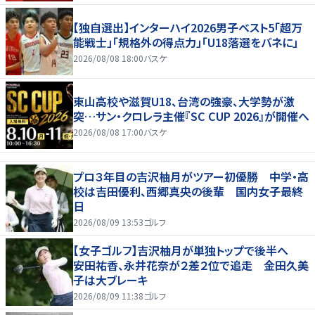
【独自選出】インターハイ2026男子ベスト5「超万
能戦士」「規格外の得点力」「U18落選をバネに」
2026/08/08 18:00
バスケ
東山高校や滋賀U18、台湾の強豪、大学勢が激
突…サン・クロレラ主催『SC CUP 2026』が開催へ
2026/08/08 17:00
バスケ
プロ３年目の吉沢柚月がツアー初優勝 中学・高
校は吉田優利、西郷真央の後輩 国内女子最終
日
2026/08/09 13:53
ゴルフ
【女子ゴルフ】吉沢柚月が単独トップで後半へ
安田祐香、永井花奈が２差２位で追走 金田久美
子は大ブレーキ
2026/08/09 11:38
ゴルフ